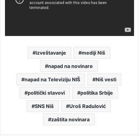
izveštavanje
mediji Niš
napad na novinare
napad na Televiziju NIŠ
Niš vesti
politički stavovi
politika Srbije
SNS Niš
Uroš Radulović
zaštita novinara