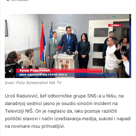
Izvor: Foto Screenshot Niš TV
Uroš Radulović, šef odborničke grupe SNS-a u Nišu, na
današnjoj sednici jasno je osudio sinoćni incident na
Televiziji NIŠ. On je naglasio da, iako postoje različiti
politički stavovi i način izveštavanja medija, sukobi i napadi
na novinare nisu prihvatljivi.