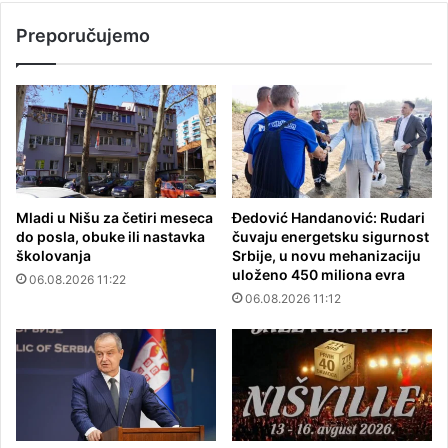
Preporučujemo
Mladi u Nišu za četiri meseca
Đedović Handanović: Rudari
do posla, obuke ili nastavka
čuvaju energetsku sigurnost
školovanja
Srbije, u novu mehanizaciju
uloženo 450 miliona evra
06.08.2026 11:22
06.08.2026 11:12