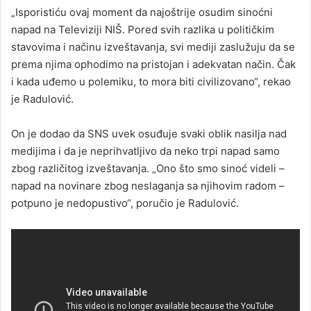
„Isporistiću ovaj moment da najoštrije osudim sinoćni
napad na Televiziji NIŠ. Pored svih razlika u političkim
stavovima i načinu izveštavanja, svi mediji zaslužuju da se
prema njima ophodimo na pristojan i adekvatan način. Čak
i kada uđemo u polemiku, to mora biti civilizovano“, rekao
je Radulović.
On je dodao da SNS uvek osuđuje svaki oblik nasilja nad
medijima i da je neprihvatljivo da neko trpi napad samo
zbog različitog izveštavanja. „Ono što smo sinoć videli –
napad na novinare zbog neslaganja sa njihovim radom –
potpuno je nedopustivo“, poručio je Radulović.