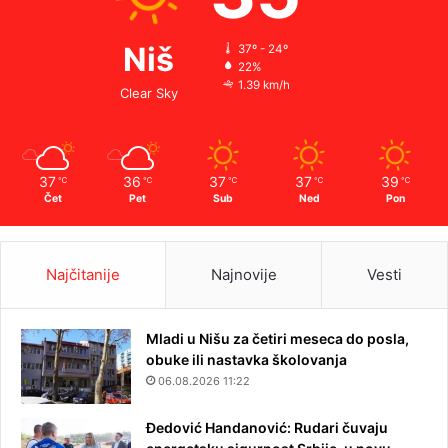
Niš
37º - 24º
22%
1.39 km/h
Clear Sky
37
36
37
37
39
℃
℃
℃
℃
℃
Čet
Pet
Sub
Ned
Pon
Najčitanije
Najnovije
Vesti
Mladi u Nišu za četiri meseca do posla,
obuke ili nastavka školovanja
06.08.2026 11:22
Đedović Handanović: Rudari čuvaju