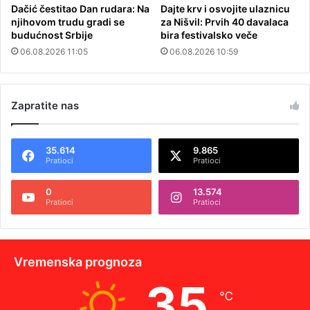
Dačić čestitao Dan rudara: Na
Dajte krv i osvojite ulaznicu
njihovom trudu gradi se
za Nišvil: Prvih 40 davalaca
budućnost Srbije
bira festivalsko veče
06.08.2026 11:05
06.08.2026 10:59
Zapratite nas
35.614
9.865
Pratioci
Pratioci
0
13.574
Pratioci
Pratioci
Vremenska prognoza
35
℃