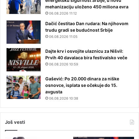
energetsku sigurnost Srbije, u novu
mehanizaciju uloženo 450 miliona evra
06.08.2026 11:12
Dačić čestitao Dan rudara: Na njihovom
trudu gradi se budućnost Srbije
06.08.2026 11:05
Dajte krv i osvojite ulaznicu za Nišvil:
Prvih 40 davalaca bira festivalsko veče
06.08.2026 10:59
Gašević: Po 20.000 dinara za niške
osnovce, isplata se očekuje do 15.
avgusta
06.08.2026 10:38
Još vesti