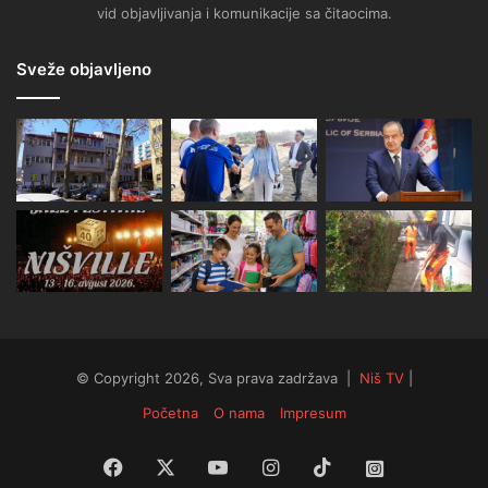
vid objavljivanja i komunikacije sa čitaocima.
Sveže objavljeno
© Copyright 2026, Sva prava zadržava |
Niš TV
|
Početna
O nama
Impresum
Facebook
X
YouTube
Instagram
TikTok
Instagram