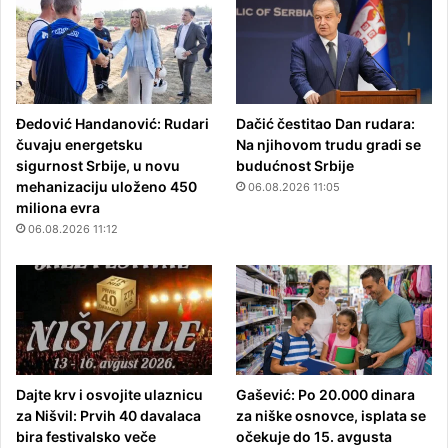
Đedović Handanović: Rudari
Dačić čestitao Dan rudara:
čuvaju energetsku
Na njihovom trudu gradi se
sigurnost Srbije, u novu
budućnost Srbije
mehanizaciju uloženo 450
06.08.2026 11:05
miliona evra
06.08.2026 11:12
Dajte krv i osvojite ulaznicu
Gašević: Po 20.000 dinara
za Nišvil: Prvih 40 davalaca
za niške osnovce, isplata se
bira festivalsko veče
očekuje do 15. avgusta