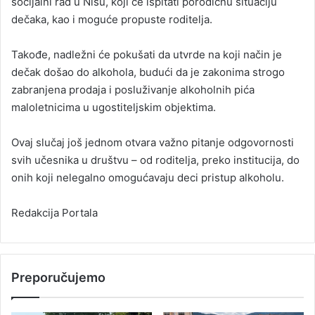
socijalni rad u Nišu, koji će ispitati porodičnu situaciju
dečaka, kao i moguće propuste roditelja.
Takođe, nadležni će pokušati da utvrde na koji način je
dečak došao do alkohola, budući da je zakonima strogo
zabranjena prodaja i posluživanje alkoholnih pića
maloletnicima u ugostiteljskim objektima.
Ovaj slučaj još jednom otvara važno pitanje odgovornosti
svih učesnika u društvu – od roditelja, preko institucija, do
onih koji nelegalno omogućavaju deci pristup alkoholu.
Redakcija Portala
Preporučujemo