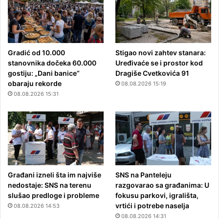
Gradić od 10.000
Stigao novi zahtev stanara:
stanovnika dočeka 60.000
Uređivaće se i prostor kod
gostiju: „Dani banice“
Dragiše Cvetkovića 91
obaraju rekorde
08.08.2026 15:19
08.08.2026 15:31
Građani izneli šta im najviše
SNS na Panteleju
nedostaje: SNS na terenu
razgovarao sa građanima: U
slušao predloge i probleme
fokusu parkovi, igrališta,
vrtići i potrebe naselja
08.08.2026 14:53
08.08.2026 14:31