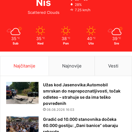
Niš
28%
7.25 km/h
Scattered Clouds
35
35
38
40
39
℃
℃
℃
℃
℃
Sub
Ned
Pon
Uto
Sre
Najčitanije
Najnovije
Vesti
Užas kod Jasenovika:Automobil
smrskan do neprepoznatljivosti, točak
odleteo – strahuje se da ima teško
povređenih
08.08.2026 16:03
Gradić od 10.000 stanovnika dočeka
60.000 gostiju: „Dani banice“ obaraju
rekorde