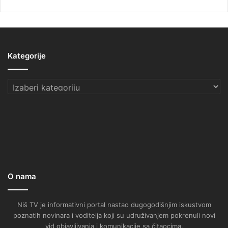
Kategorije
Kategorije
O nama
Niš TV je informativni portal nastao dugogodišnjim iskustvom
poznatih novinara i voditelja koji su udruživanjem pokrenuli novi
vid objavljivanja i komunikacije sa čitaocima.