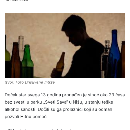
Izvor: Foto Drišuvene mtrže
Dečak star svega 13 godina pronađen je sinoć oko 23 časa
bez svesti u parku „Sveti Sava“ u Nišu, u stanju teške
alkoholisanosti. Uočili su ga prolaznici koji su odmah
pozvali Hitnu pomoć.