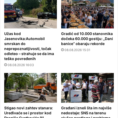
Užas kod
Gradić od 10.000 stanovnika
Jasenovika:Automobil
dočeka 60.000 gostiju: „Dani
smrskan do
banice“ obaraju rekorde
neprepoznatljivosti, točak
08.08.2026 15:31
odleteo – strahuje se da ima
teško povređenih
08.08.2026 16:03
Stigao novi zahtev stanara:
Građani izneli šta im najviše
Uređivaće se i prostor kod
nedostaje: SNS na terenu
Dragiše Cvetkovića 91
slušao predloge i probleme