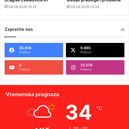
08.08.2026 15:19
08.08.2026 14:53
Zapratite nas
35.614
9.865
Pratioci
Pratioci
0
13.574
Pratioci
Pratioci
Vremenska prognoza
34
℃
35º - 25º