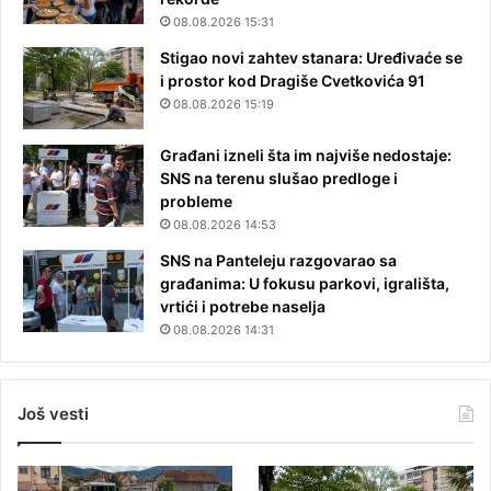
08.08.2026 15:31
Stigao novi zahtev stanara: Uređivaće se
i prostor kod Dragiše Cvetkovića 91
08.08.2026 15:19
Građani izneli šta im najviše nedostaje:
SNS na terenu slušao predloge i
probleme
08.08.2026 14:53
SNS na Panteleju razgovarao sa
građanima: U fokusu parkovi, igrališta,
vrtići i potrebe naselja
08.08.2026 14:31
Još vesti