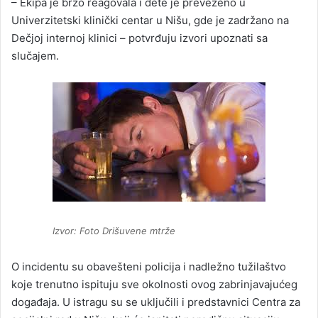
– Ekipa je brzo reagovala i dete je prevezeno u
Univerzitetski klinički centar u Nišu, gde je zadržano na
Dečjoj internoj klinici – potvrđuju izvori upoznati sa
slučajem.
Izvor: Foto Drišuvene mtrže
O incidentu su obavešteni policija i nadležno tužilaštvo
koje trenutno ispituju sve okolnosti ovog zabrinjavajućeg
događaja. U istragu su se uključili i predstavnici Centra za