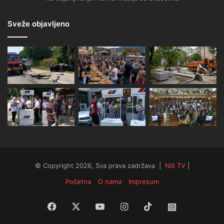
Sveže objavljeno
© Copyright 2026, Sva prava zadržava |
Niš TV
|
Početna
O nama
Impresum
Facebook
X
YouTube
Instagram
TikTok
Instagram