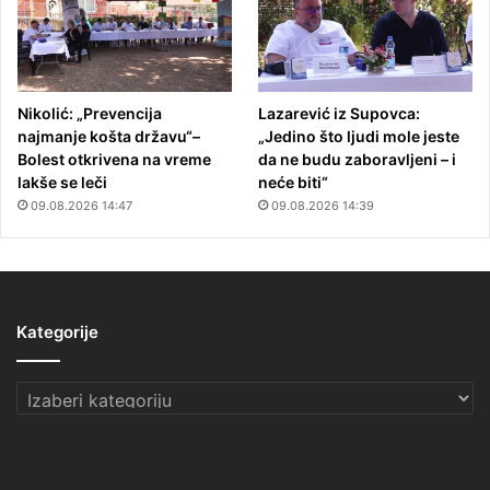
Nikolić: „Prevencija
Lazarević iz Supovca:
najmanje košta državu“–
„Jedino što ljudi mole jeste
Bolest otkrivena na vreme
da ne budu zaboravljeni – i
lakše se leči
neće biti“
09.08.2026 14:47
09.08.2026 14:39
Kategorije
Kategorije