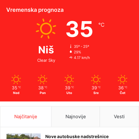
Vremenska prognoza
35
℃
Niš
35º - 25º
29%
4.17 km/h
Clear Sky
35
38
39
39
36
℃
℃
℃
℃
℃
Ned
Pon
Uto
Sre
Čet
Najčitanije
Najnovije
Vesti
Nove autobuske nadstrešnice