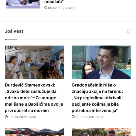
neće biti“
09.08.2026 14:39
Još vesti
Đurđević Stamenkovski:
Gradonačelnik Niša o
„Svako dete zaslužuje da
značaju akcije na terenu:
ode na more“– Za mnoge
„Na pregledima otkrivali i
mališane u Baošićima ovo je
pacijente kojima je bila
prvi susret sa morem
potrebna intervencija“
09.08.2026 15:07
09.08.2026 14:52