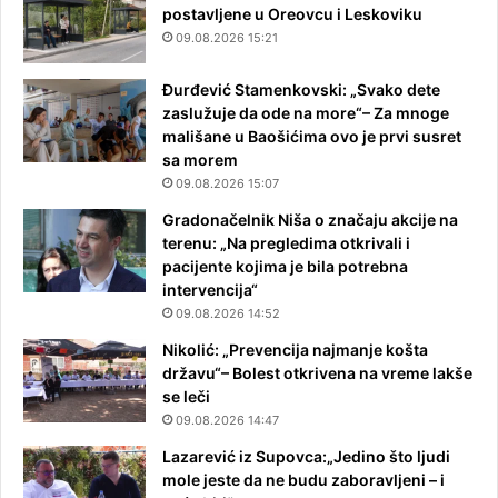
postavljene u Oreovcu i Leskoviku
09.08.2026 15:21
Đurđević Stamenkovski: „Svako dete
zaslužuje da ode na more“– Za mnoge
mališane u Baošićima ovo je prvi susret
sa morem
09.08.2026 15:07
Gradonačelnik Niša o značaju akcije na
terenu: „Na pregledima otkrivali i
pacijente kojima je bila potrebna
intervencija“
09.08.2026 14:52
Nikolić: „Prevencija najmanje košta
državu“– Bolest otkrivena na vreme lakše
se leči
09.08.2026 14:47
Lazarević iz Supovca:„Jedino što ljudi
mole jeste da ne budu zaboravljeni – i