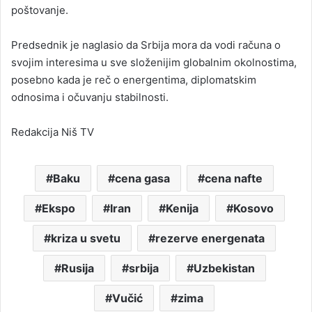
poštovanje.
Predsednik je naglasio da Srbija mora da vodi računa o
svojim interesima u sve složenijim globalnim okolnostima,
posebno kada je reč o energentima, diplomatskim
odnosima i očuvanju stabilnosti.
Redakcija Niš TV
Baku
cena gasa
cena nafte
Ekspo
Iran
Kenija
Kosovo
kriza u svetu
rezerve energenata
Rusija
srbija
Uzbekistan
Vučić
zima