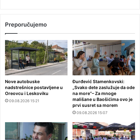
Preporučujemo
Nove autobuske
Đurđević Stamenkovski:
nadstrešnice postavljene u
„Svako dete zaslužuje da ode
Oreovcu i Leskoviku
na more“– Za mnoge
mališane u Baošićima ovo je
09.08.2026 15:21
prvi susret sa morem
09.08.2026 15:07