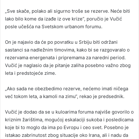
„Sve skače, polako ali sigurno troše se rezerve. Neće biti
lako bilo kome da izađe iz ove krize“, poručio je Vučić
posle učešća na Svetskom urbanom forumu.
On je najavio da će po povratku u Srbiju biti održani
sastanci sa nadležnim timovima, kako bi se razgovaralo o
rezervama energenata i pripremama za naredni period.
Vučić je naglasio da je pitanje zaliha posebno važno zbog
leta i predstojeće zime.
„Ako sada ne obezbedimo rezerve, nećemo imati ničega
već tokom leta, a kamoli na zimu“, rekao je predsednik.
Vučić je dodao da se u kuloarima foruma najviše govorilo o
kriznim žarištima, mogućoj eskalaciji sukoba i posledicama
koje bi to moglo da ima po Evropu i ceo svet. Posebno je
istakao zabrinutost zbog situacije oko Irana, ali i nadu da