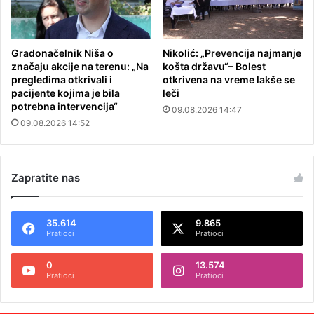
Gradonačelnik Niša o
Nikolić: „Prevencija najmanje
značaju akcije na terenu: „Na
košta državu“– Bolest
pregledima otkrivali i
otkrivena na vreme lakše se
pacijente kojima je bila
leči
potrebna intervencija“
09.08.2026 14:47
09.08.2026 14:52
Zapratite nas
35.614
9.865
Pratioci
Pratioci
0
13.574
Pratioci
Pratioci