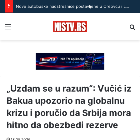
Nove autobuske nadstrešnice postavljene u Oreovcu i Leskoviku
Menu
Pr
„Uzdam se u razum“: Vučić iz
Bakua upozorio na globalnu
krizu i poručio da Srbija mora
hitno da obezbedi rezerve
18.05.2026