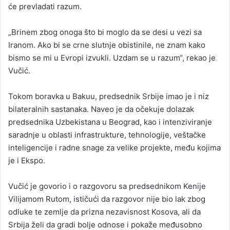
će prevladati razum.
„Brinem zbog onoga što bi moglo da se desi u vezi sa
Iranom. Ako bi se crne slutnje obistinile, ne znam kako
bismo se mi u Evropi izvukli. Uzdam se u razum“, rekao je
Vučić.
Tokom boravka u Bakuu, predsednik Srbije imao je i niz
bilateralnih sastanaka. Naveo je da očekuje dolazak
predsednika Uzbekistana u Beograd, kao i intenziviranje
saradnje u oblasti infrastrukture, tehnologije, veštačke
inteligencije i radne snage za velike projekte, među kojima
je i Ekspo.
Vučić je govorio i o razgovoru sa predsednikom Kenije
Vilijamom Rutom, ističući da razgovor nije bio lak zbog
odluke te zemlje da prizna nezavisnost Kosova, ali da
Srbija želi da gradi bolje odnose i pokaže međusobno