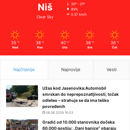
Niš
35º - 21º
89%
0.37 km/h
Clear Sky
35
38
40
38
36
℃
℃
℃
℃
℃
Ned
Pon
Uto
Sre
Čet
Najčitanije
Najnovije
Vesti
Užas kod Jasenovika:Automobil
smrskan do neprepoznatljivosti, točak
odleteo – strahuje se da ima teško
povređenih
08.08.2026 16:03
Gradić od 10.000 stanovnika dočeka
60.000 gostiju: „Dani banice“ obaraju