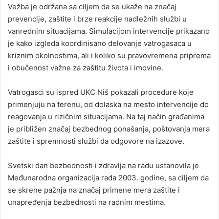
Vežba je održana sa ciljem da se ukaže na značaj
prevencije, zaštite i brze reakcije nadležnih službi u
vanrednim situacijama. Simulacijom intervencije prikazano
je kako izgleda koordinisano delovanje vatrogasaca u
kriznim okolnostima, ali i koliko su pravovremena priprema
i obučenost važne za zaštitu života i imovine.
Vatrogasci su ispred UKC Niš pokazali procedure koje
primenjuju na terenu, od dolaska na mesto intervencije do
reagovanja u rizičnim situacijama. Na taj način građanima
je približen značaj bezbednog ponašanja, poštovanja mera
zaštite i spremnosti službi da odgovore na izazove.
Svetski dan bezbednosti i zdravlja na radu ustanovila je
Međunarodna organizacija rada 2003. godine, sa ciljem da
se skrene pažnja na značaj primene mera zaštite i
unapređenja bezbednosti na radnim mestima.