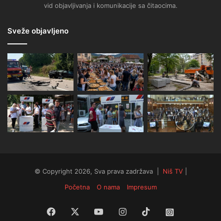
vid objavljivanja i komunikacije sa čitaocima.
Sveže objavljeno
© Copyright 2026, Sva prava zadržava |
Niš TV
|
Početna
O nama
Impresum
Facebook
X
YouTube
Instagram
TikTok
Instagram