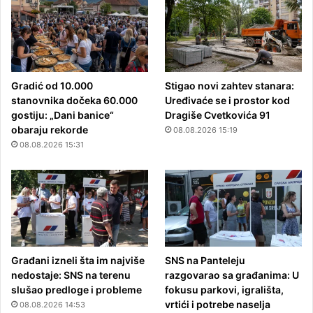
Gradić od 10.000
Stigao novi zahtev stanara:
stanovnika dočeka 60.000
Uređivaće se i prostor kod
gostiju: „Dani banice“
Dragiše Cvetkovića 91
obaraju rekorde
08.08.2026 15:19
08.08.2026 15:31
Građani izneli šta im najviše
SNS na Panteleju
nedostaje: SNS na terenu
razgovarao sa građanima: U
slušao predloge i probleme
fokusu parkovi, igrališta,
vrtići i potrebe naselja
08.08.2026 14:53