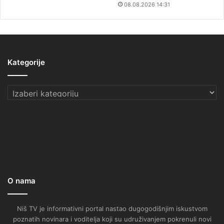
08.08.2026 14:31
Kategorije
Kategorije
O nama
Niš TV je informativni portal nastao dugogodišnjim iskustvom
poznatih novinara i voditelja koji su udruživanjem pokrenuli novi