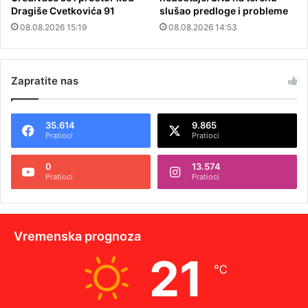
Dragiše Cvetkovića 91
slušao predloge i probleme
08.08.2026 15:19
08.08.2026 14:53
Zapratite nas
35.614
9.865
Pratioci
Pratioci
0
13.574
Pratioci
Pratioci
Vremenska prognoza
21
℃