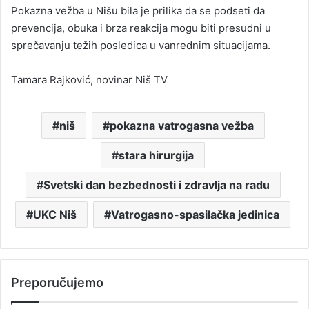
Pokazna vežba u Nišu bila je prilika da se podseti da
prevencija, obuka i brza reakcija mogu biti presudni u
sprečavanju težih posledica u vanrednim situacijama.
Tamara Rajković, novinar Niš TV
niš
pokazna vatrogasna vežba
stara hirurgija
Svetski dan bezbednosti i zdravlja na radu
UKC Niš
Vatrogasno-spasilačka jedinica
Preporučujemo