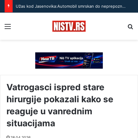
Užas kod Jasenovika:Automobil smrskan do neprepoznatljivosti, točak odleteo – strahuje se da ima teško povređenih
Menu
Pr
Vatrogasci ispred stare
hirurgije pokazali kako se
reaguje u vanrednim
situacijama
28.04.2026