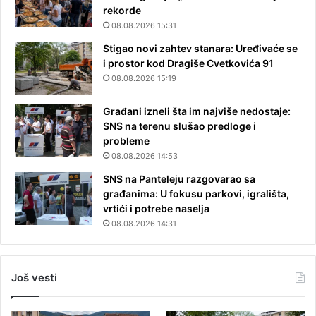
rekorde
08.08.2026 15:31
Stigao novi zahtev stanara: Uređivaće se
i prostor kod Dragiše Cvetkovića 91
08.08.2026 15:19
Građani izneli šta im najviše nedostaje:
SNS na terenu slušao predloge i
probleme
08.08.2026 14:53
SNS na Panteleju razgovarao sa
građanima: U fokusu parkovi, igrališta,
vrtići i potrebe naselja
08.08.2026 14:31
Još vesti