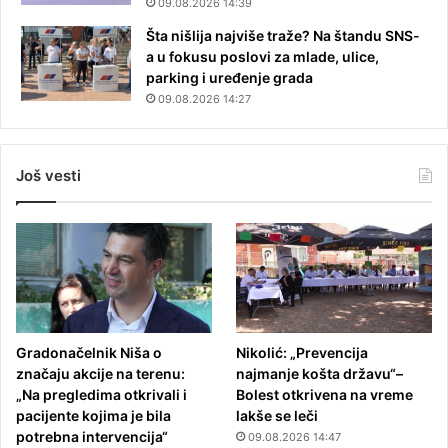
09.08.2026 14:39
Šta nišlija najviše traže? Na štandu SNS-
a u fokusu poslovi za mlade, ulice,
parking i uređenje grada
09.08.2026 14:27
Još vesti
Gradonačelnik Niša o
Nikolić: „Prevencija
značaju akcije na terenu:
najmanje košta državu“–
„Na pregledima otkrivali i
Bolest otkrivena na vreme
pacijente kojima je bila
lakše se leči
potrebna intervencija“
09.08.2026 14:47