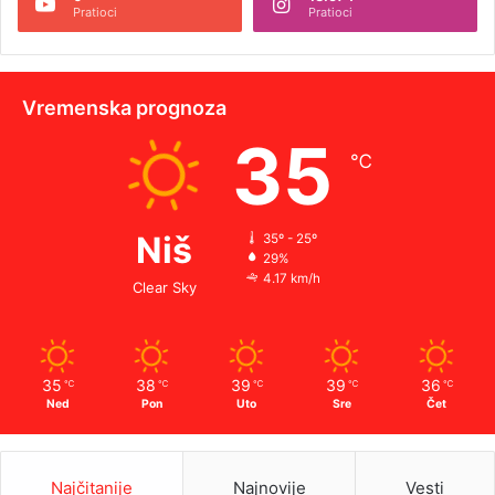
Pratioci
Pratioci
Vremenska prognoza
35
℃
Niš
35º - 25º
29%
4.17 km/h
Clear Sky
35
38
39
39
36
℃
℃
℃
℃
℃
Ned
Pon
Uto
Sre
Čet
Najčitanije
Najnovije
Vesti