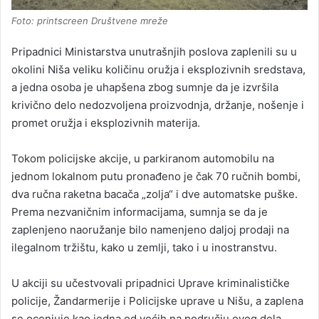
Foto: printscreen Društvene mreže
Pripadnici Ministarstva unutrašnjih poslova zaplenili su u
okolini Niša veliku količinu oružja i eksplozivnih sredstava,
a jedna osoba je uhapšena zbog sumnje da je izvršila
krivično delo nedozvoljena proizvodnja, držanje, nošenje i
promet oružja i eksplozivnih materija.
Tokom policijske akcije, u parkiranom automobilu na
jednom lokalnom putu pronađeno je čak 70 ručnih bombi,
dva ručna raketna bacača „zolja“ i dve automatske puške.
Prema nezvaničnim informacijama, sumnja se da je
zaplenjeno naoružanje bilo namenjeno daljoj prodaji na
ilegalnom tržištu, kako u zemlji, tako i u inostranstvu.
U akciji su učestvovali pripadnici Uprave kriminalističke
policije, Žandarmerije i Policijske uprave u Nišu, a zaplena
se ocenjuje kao jedna od većih na području ovog dela