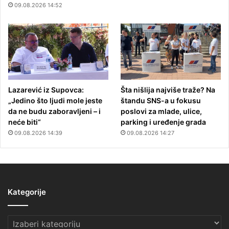
09.08.2026 14:52
Lazarević iz Supovca:
Šta nišlija najviše traže? Na
„Jedino što ljudi mole jeste
štandu SNS-a u fokusu
da ne budu zaboravljeni – i
poslovi za mlade, ulice,
neće biti“
parking i uređenje grada
09.08.2026 14:39
09.08.2026 14:27
Kategorije
Kategorije