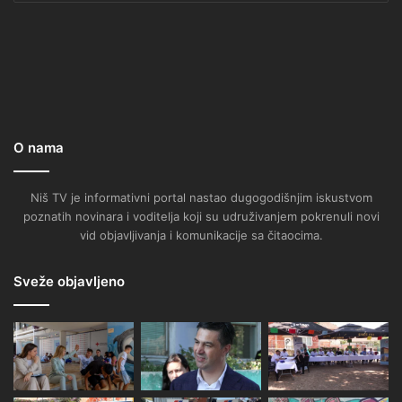
O nama
Niš TV je informativni portal nastao dugogodišnjim iskustvom
poznatih novinara i voditelja koji su udruživanjem pokrenuli novi
vid objavljivanja i komunikacije sa čitaocima.
Sveže objavljeno