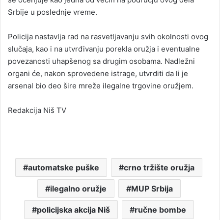
Srbije u poslednje vreme.
Policija nastavlja rad na rasvetljavanju svih okolnosti ovog
slučaja, kao i na utvrđivanju porekla oružja i eventualne
povezanosti uhapšenog sa drugim osobama. Nadležni
organi će, nakon sprovedene istrage, utvrditi da li je
arsenal bio deo šire mreže ilegalne trgovine oružjem.
Redakcija Niš TV
automatske puške
crno tržište oružja
ilegalno oružje
MUP Srbija
policijska akcija Niš
ručne bombe