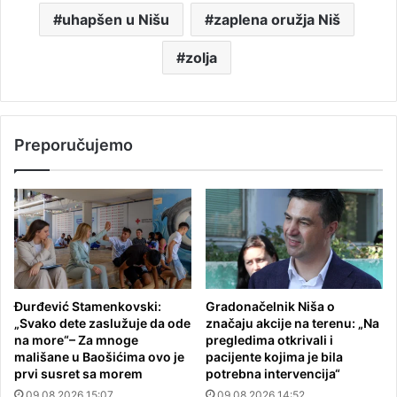
uhapšen u Nišu
zaplena oružja Niš
zolja
Preporučujemo
Đurđević Stamenkovski:
Gradonačelnik Niša o
„Svako dete zaslužuje da ode
značaju akcije na terenu: „Na
na more“– Za mnoge
pregledima otkrivali i
mališane u Baošićima ovo je
pacijente kojima je bila
prvi susret sa morem
potrebna intervencija“
09.08.2026 15:07
09.08.2026 14:52