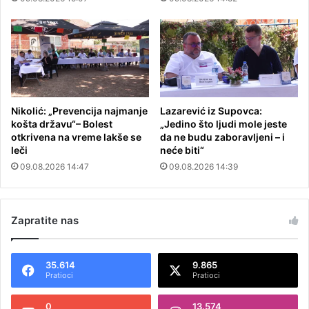
Nikolić: „Prevencija najmanje
Lazarević iz Supovca:
košta državu“– Bolest
„Jedino što ljudi mole jeste
otkrivena na vreme lakše se
da ne budu zaboravljeni – i
leči
neće biti“
09.08.2026 14:47
09.08.2026 14:39
Zapratite nas
35.614
9.865
Pratioci
Pratioci
0
13.574