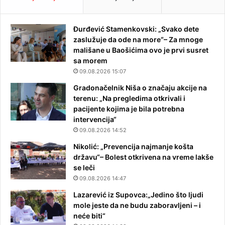
Đurđević Stamenkovski: „Svako dete
zaslužuje da ode na more“– Za mnoge
mališane u Baošićima ovo je prvi susret
sa morem
09.08.2026 15:07
Gradonačelnik Niša o značaju akcije na
terenu: „Na pregledima otkrivali i
pacijente kojima je bila potrebna
intervencija“
09.08.2026 14:52
Nikolić: „Prevencija najmanje košta
državu“– Bolest otkrivena na vreme lakše
se leči
09.08.2026 14:47
Lazarević iz Supovca:„Jedino što ljudi
mole jeste da ne budu zaboravljeni – i
neće biti“