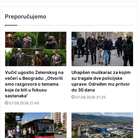
Preporučujemo
Vučić ugostio Zelenskog na
Uhapšen muškarac za kojim
večeri u Beogradu: „Otvorili
su tragale dve policijske
smo razgovore o temama
uprave: Određen mu pritvor
koje će biti u fokusu
do 30 dana
sastanaka“
07.08.2026 21:35
07.08.2026 21:45