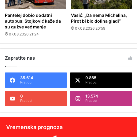
Pantelej dobio dodatni
Vasić: „Da nema Michelina,
autobus: Stojković kaže da
Pirot bi bio dolina gladi“
su gužve već manje
07.08.2026 20:59
07.08.2026 21:24
Zapratite nas
35.614
9.865
Pratioci
Pratioci
0
13.574
Pratioci
Pratioci
Vremenska prognoza