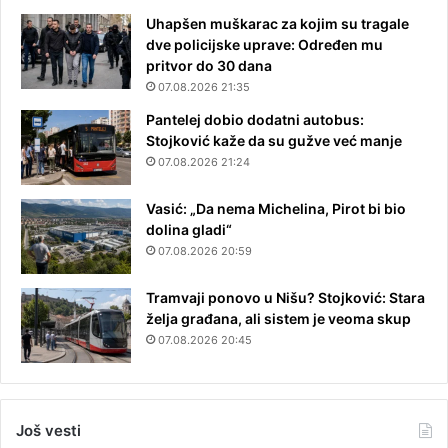
Uhapšen muškarac za kojim su tragale
dve policijske uprave: Određen mu
pritvor do 30 dana
07.08.2026 21:35
Pantelej dobio dodatni autobus:
Stojković kaže da su gužve već manje
07.08.2026 21:24
Vasić: „Da nema Michelina, Pirot bi bio
dolina gladi“
07.08.2026 20:59
Tramvaji ponovo u Nišu? Stojković: Stara
želja građana, ali sistem je veoma skup
07.08.2026 20:45
Još vesti