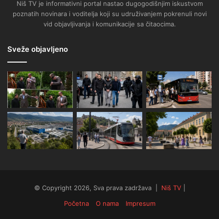
Niš TV je informativni portal nastao dugogodišnjim iskustvom
poznatih novinara i voditelja koji su udruživanjem pokrenuli novi
vid objavljivanja i komunikacije sa čitaocima.
Sveže objavljeno
© Copyright 2026, Sva prava zadržava |
Niš TV
|
Početna
O nama
Impresum