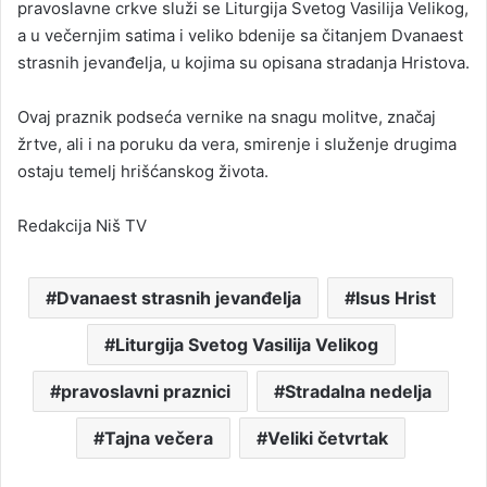
pravoslavne crkve služi se Liturgija Svetog Vasilija Velikog,
a u večernjim satima i veliko bdenije sa čitanjem Dvanaest
strasnih jevanđelja, u kojima su opisana stradanja Hristova.
Ovaj praznik podseća vernike na snagu molitve, značaj
žrtve, ali i na poruku da vera, smirenje i služenje drugima
ostaju temelj hrišćanskog života.
Redakcija Niš TV
Dvanaest strasnih jevanđelja
Isus Hrist
Liturgija Svetog Vasilija Velikog
pravoslavni praznici
Stradalna nedelja
Tajna večera
Veliki četvrtak