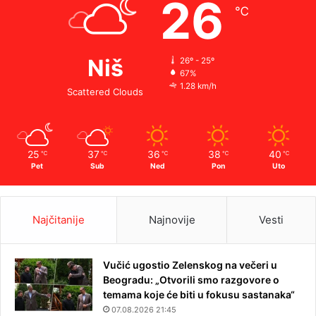
26
℃
Niš
26º - 25º
67%
1.28 km/h
Scattered Clouds
25
37
36
38
40
℃
℃
℃
℃
℃
Pet
Sub
Ned
Pon
Uto
Najčitanije
Najnovije
Vesti
Vučić ugostio Zelenskog na večeri u
Beogradu: „Otvorili smo razgovore o
temama koje će biti u fokusu sastanaka“
07.08.2026 21:45