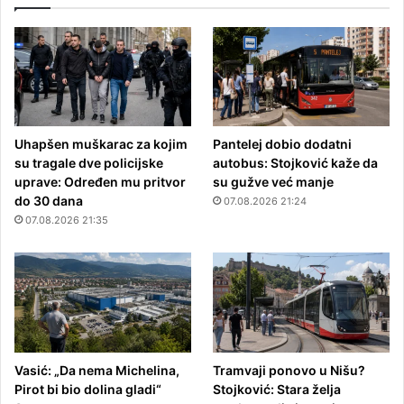
Uhapšen muškarac za kojim
Pantelej dobio dodatni
su tragale dve policijske
autobus: Stojković kaže da
uprave: Određen mu pritvor
su gužve već manje
do 30 dana
07.08.2026 21:24
07.08.2026 21:35
Vasić: „Da nema Michelina,
Tramvaji ponovo u Nišu?
Pirot bi bio dolina gladi“
Stojković: Stara želja