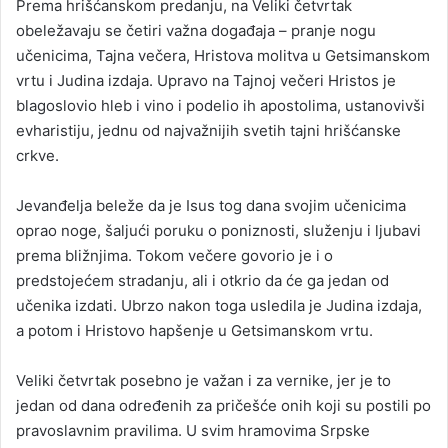
Prema hrišćanskom predanju, na Veliki četvrtak
obeležavaju se četiri važna događaja – pranje nogu
učenicima, Tajna večera, Hristova molitva u Getsimanskom
vrtu i Judina izdaja. Upravo na Tajnoj večeri Hristos je
blagoslovio hleb i vino i podelio ih apostolima, ustanovivši
evharistiju, jednu od najvažnijih svetih tajni hrišćanske
crkve.
Jevanđelja beleže da je Isus tog dana svojim učenicima
oprao noge, šaljući poruku o poniznosti, služenju i ljubavi
prema bližnjima. Tokom večere govorio je i o
predstojećem stradanju, ali i otkrio da će ga jedan od
učenika izdati. Ubrzo nakon toga usledila je Judina izdaja,
a potom i Hristovo hapšenje u Getsimanskom vrtu.
Veliki četvrtak posebno je važan i za vernike, jer je to
jedan od dana određenih za pričešće onih koji su postili po
pravoslavnim pravilima. U svim hramovima Srpske