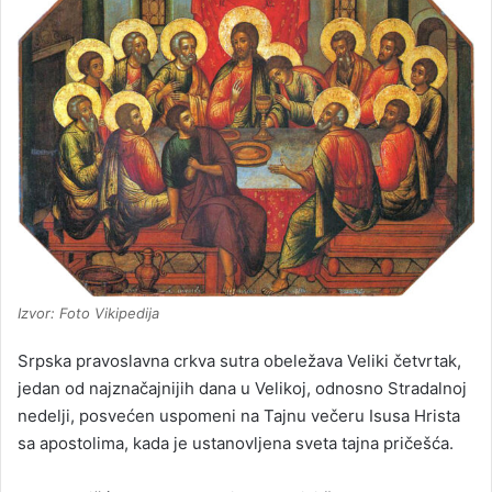
Izvor: Foto Vikipedija
Srpska pravoslavna crkva sutra obeležava Veliki četvrtak,
jedan od najznačajnijih dana u Velikoj, odnosno Stradalnoj
nedelji, posvećen uspomeni na Tajnu večeru Isusa Hrista
sa apostolima, kada je ustanovljena sveta tajna pričešća.