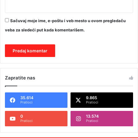
Sačuvaj moje ime, e-poštu i veb mesto u ovom pregledaču
veba za sledeći put kada komentarišem.
Zapratite nas
35.614
9.865
Pratioci
Pratioci
0
13.574
Pratioci
Pratioci