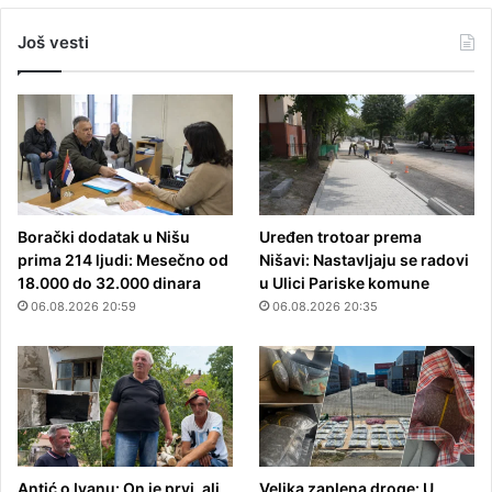
Još vesti
Borački dodatak u Nišu
Uređen trotoar prema
prima 214 ljudi: Mesečno od
Nišavi: Nastavljaju se radovi
18.000 do 32.000 dinara
u Ulici Pariske komune
06.08.2026 20:59
06.08.2026 20:35
Antić o Ivanu: On je prvi, ali
Velika zaplena droge: U