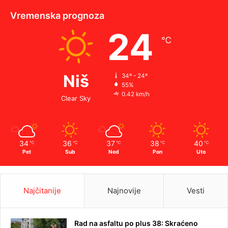
Vremenska prognoza
24
℃
Niš
34º - 24º
55%
0.42 km/h
Clear Sky
34
36
37
38
40
℃
℃
℃
℃
℃
Pet
Sub
Ned
Pon
Uto
Najčitanije
Najnovije
Vesti
Rad na asfaltu po plus 38: Skraćeno