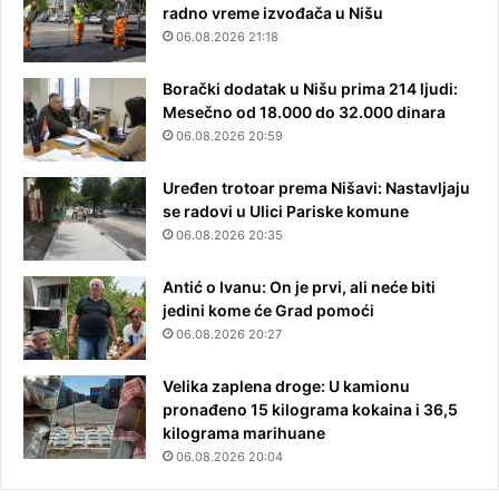
radno vreme izvođača u Nišu
06.08.2026 21:18
Borački dodatak u Nišu prima 214 ljudi:
Mesečno od 18.000 do 32.000 dinara
06.08.2026 20:59
Uređen trotoar prema Nišavi: Nastavljaju
se radovi u Ulici Pariske komune
06.08.2026 20:35
Antić o Ivanu: On je prvi, ali neće biti
jedini kome će Grad pomoći
06.08.2026 20:27
Velika zaplena droge: U kamionu
pronađeno 15 kilograma kokaina i 36,5
kilograma marihuane
06.08.2026 20:04