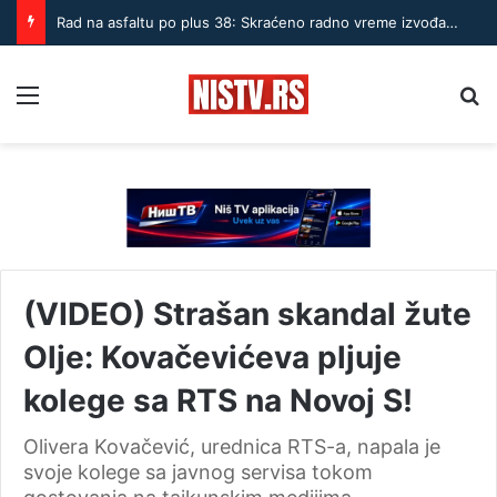
Rad na asfaltu po plus 38: Skraćeno radno vreme izvođača u Nišu
Menu
Pr
(VIDEO) Strašan skandal žute
Olje: Kovačevićeva pljuje
kolege sa RTS na Novoj S!
Olivera Kovačević, urednica RTS-a, napala je
svoje kolege sa javnog servisa tokom