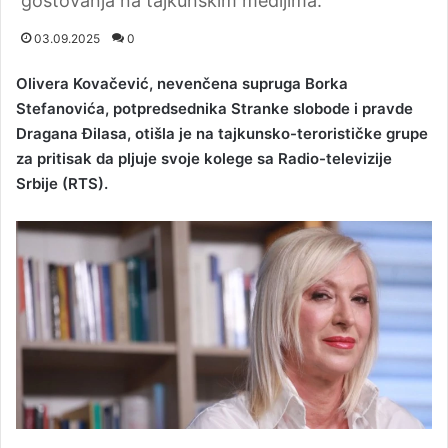
gostovanja na tajkunskim medijima.
03.09.2025
0
Olivera Kovačević, nevenčena supruga Borka
Stefanovića, potpredsednika Stranke slobode i pravde
Dragana Đilasa, otišla je na tajkunsko-terorističke grupe
za pritisak da pljuje svoje kolege sa Radio-televizije
Srbije (RTS).