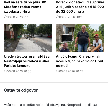
Rad na asfaltu po plus 38:
Borački dodatak u Nišu prima
Skraćeno radno vreme
214 ljudi: Mesečno od 18.000
izvođača u Nišu
do 32.000 dinara
06.08.2026 21:18
06.08.2026 20:59
Uređen trotoar prema Nišavi:
Antić o Ivanu: On je prvi, ali
Nastavljaju se radovi u Ulici
neće biti jedini kome će Grad
Pariske komune
pomoći
06.08.2026 20:35
06.08.2026 20:27
Ostavite odgovor
Vaša adresa e-pošte neće biti objavljena.
Neophodna polja su