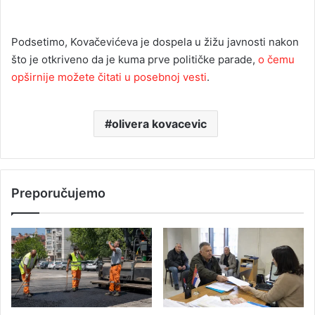
Podsetimo, Kovačevićeva je dospela u žižu javnosti nakon
što je otkriveno da je kuma prve političke parade,
o čemu
opširnije možete čitati u posebnoj vesti
.
olivera kovacevic
Preporučujemo