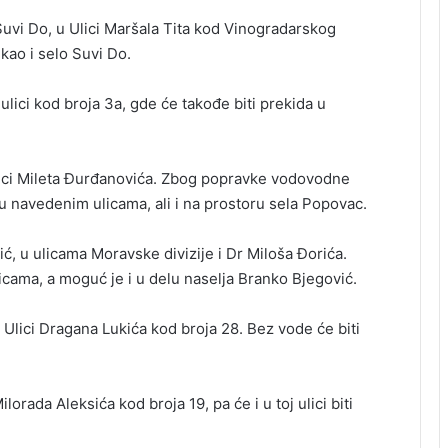
uvi Do, u Ulici Maršala Tita kod Vinogradarskog
 kao i selo Suvi Do.
 ulici kod broja 3a, gde će takođe biti prekida u
lici Mileta Đurđanovića. Zbog popravke vodovodne
 u navedenim ulicama, ali i na prostoru sela Popovac.
ić, u ulicama Moravske divizije i Dr Miloša Đorića.
icama, a moguć je i u delu naselja Branko Bjegović.
u Ulici Dragana Lukića kod broja 28. Bez vode će biti
.
lorada Aleksića kod broja 19, pa će i u toj ulici biti