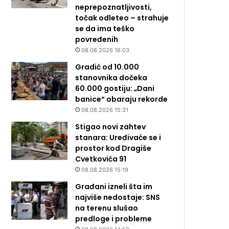
neprepoznatljivosti,
točak odleteo – strahuje
se da ima teško
povređenih
08.08.2026 16:03
Gradić od 10.000
stanovnika dočeka
60.000 gostiju: „Dani
banice“ obaraju rekorde
08.08.2026 15:31
Stigao novi zahtev
stanara: Uređivaće se i
prostor kod Dragiše
Cvetkovića 91
08.08.2026 15:19
Građani izneli šta im
najviše nedostaje: SNS
na terenu slušao
predloge i probleme