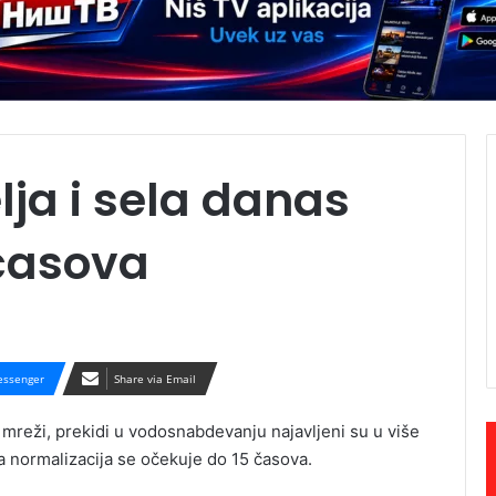
lja i sela danas
 časova
ssenger
Share via Email
mreži, prekidi u vodosnabdevanju najavljeni su u više
 a normalizacija se očekuje do 15 časova.