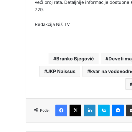
veći broj rata. Detaljnije informacije dostupne
729.
Redakcija Niš TV
Branko Bjegović
Deveti ma
JKP Naissus
kvar na vodovodn
Facebook
X
LinkedIn
Skype
Messenger
Podeli