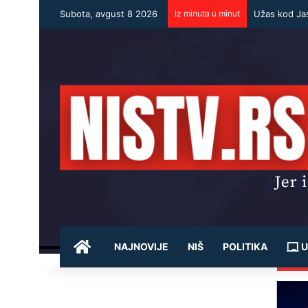
Subota, avgust 8 2026
Iz minuta u minut
POČETNA
NAJNOVIJE
NIŠ
POLITIKA
U