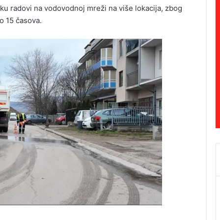
oku radovi na vodovodnoj mreži na više lokacija, zbog
do 15 časova.