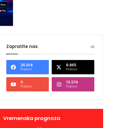
Zapratite nas
35.614
9.865
Pratioci
Pratioci
0
13.574
Pratioci
Pratioci
Vremenska prognoza