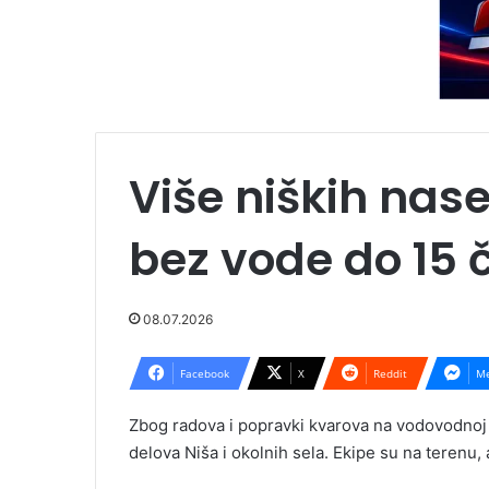
Više niških nase
bez vode do 15
08.07.2026
Facebook
X
Reddit
Me
Zbog radova i popravki kvarova na vodovodnoj 
delova Niša i okolnih sela. Ekipe su na terenu,