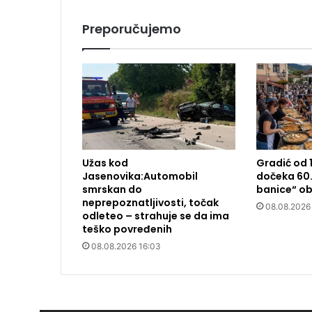
Preporučujemo
Užas kod
Gradić od 
Jasenovika:Automobil
dočeka 60.
smrskan do
banice“ ob
neprepoznatljivosti, točak
08.08.2026
odleteo – strahuje se da ima
teško povređenih
08.08.2026 16:03