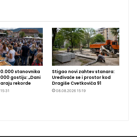
10.000 stanovnika
Stigao novi zahtev stanara:
000 gostiju: „Dani
Uređivaće se i prostor kod
araju rekorde
Dragiše Cvetkovića 91
 15:31
08.08.2026 15:19