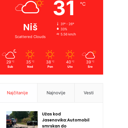
31
℃
Niš
31º - 26º
33%
5.56 km/h
Scattered Clouds
29
35
38
40
39
℃
℃
℃
℃
℃
Sub
Ned
Pon
Uto
Sre
Najčitanije
Najnovije
Vesti
Užas kod
Jasenovika:Automobil
smrskan do