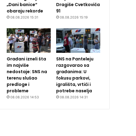
„Dani banice“
Dragiše Cvetkovića
obaraju rekorde
91
08.08.2026 15:31
08.08.2026 15:19
Građani izneli šta
SNS na Panteleju
im najviše
razgovarao sa
nedostaje: SNS na
građanima: U
terenu slušao
fokusu parkovi,
predloge i
igrališta, vrtići i
probleme
potrebe naselja
08.08.2026 14:53
08.08.2026 14:31