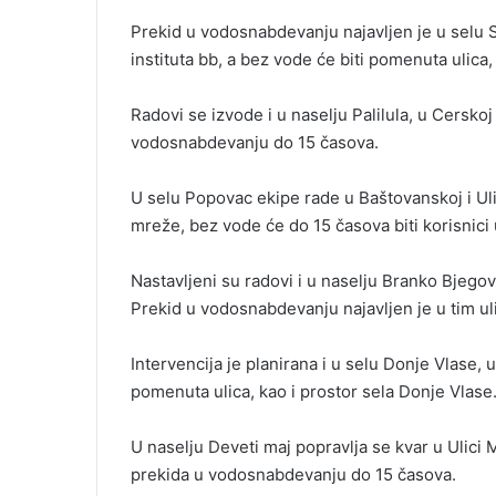
Prekid u vodosnabdevanju najavljen je u selu S
instituta bb, a bez vode će biti pomenuta ulica,
Radovi se izvode i u naselju Palilula, u Cerskoj
vodosnabdevanju do 15 časova.
U selu Popovac ekipe rade u Baštovanskoj i U
mreže, bez vode će do 15 časova biti korisnici
Nastavljeni su radovi i u naselju Branko Bjegov
Prekid u vodosnabdevanju najavljen je u tim ul
Intervencija je planirana i u selu Donje Vlase, 
pomenuta ulica, kao i prostor sela Donje Vlase
U naselju Deveti maj popravlja se kvar u Ulici Mi
prekida u vodosnabdevanju do 15 časova.