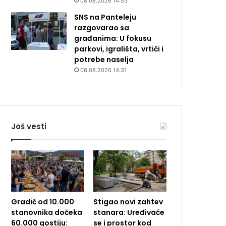
08.08.2026 14:53
SNS na Panteleju
razgovarao sa
građanima: U fokusu
parkovi, igrališta, vrtići i
potrebe naselja
08.08.2026 14:31
Još vesti
Gradić od 10.000
Stigao novi zahtev
stanovnika dočeka
stanara: Uređivaće
60.000 gostiju:
se i prostor kod