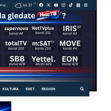
℃
31
Facebook
X
YouTube
Instagram
TikTok
Instagram
Sidebar
Užas kod Jasenovika:Automobil smrskan do neprepoznatljivosti, točak odleteo – strahuje se da ima teško povređenih
Niš
Pretraži
KULTURA
SVET
REGION