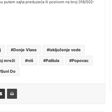
 su putem sajta preduzeća ili pozivom na broj 018/502-
j
Donje Vlase
isključenje vode
oj mreži
niš
Palilula
Popovac
Suvi Do
Share via Email
Print