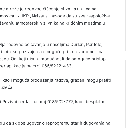
e mreže je redovno čišćenje slivnika u ulicama
novića. Iz JKP „Naissus“ navode da su sve raspoložive
ušavanju atmosferskih slivnika na kritičnim mestima u
lja redovno očitavanje u naseljima Durlan, Pantelej,
orisnici se pozivaju da omoguće pristup vodomerima
mesec. Oni koji nisu u mogućnosti da omoguće pristup
er aplikacije na broj 066/8222-433.
 kao i moguća produženja radova, građani mogu pratiti
duzeća.
 Pozivni centar na broj 018/502-777, kao i besplatan
gu da sklope ugovor o reprogramu starih dugovanja na