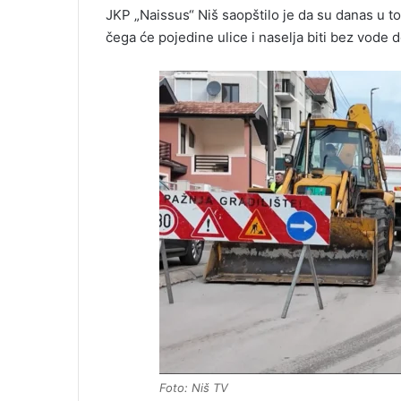
JKP „Naissus“ Niš saopštilo je da su danas u t
čega će pojedine ulice i naselja biti bez vode 
Foto: Niš TV