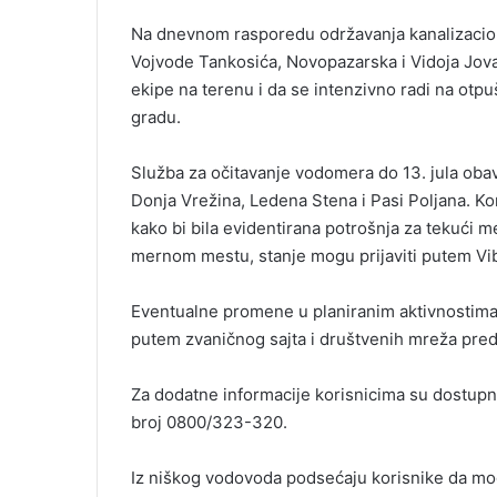
Na dnevnom rasporedu održavanja kanalizacion
Vojvode Tankosića, Novopazarska i Vidoja Jova
ekipe na terenu i da se intenzivno radi na otp
gradu.
Služba za očitavanje vodomera do 13. jula obav
Donja Vrežina, Ledena Stena i Pasi Poljana. K
kako bi bila evidentirana potrošnja za tekući 
mernom mestu, stanje mogu prijaviti putem Vib
Eventualne promene u planiranim aktivnostima,
putem zvaničnog sajta i društvenih mreža pre
Za dodatne informacije korisnicima su dostupni
broj 0800/323-320.
Iz niškog vodovoda podsećaju korisnike da mo