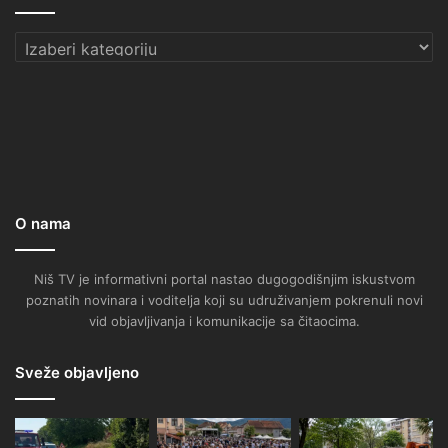
Kategorije
O nama
Niš TV je informativni portal nastao dugogodišnjim iskustvom
poznatih novinara i voditelja koji su udruživanjem pokrenuli novi
vid objavljivanja i komunikacije sa čitaocima.
Sveže objavljeno