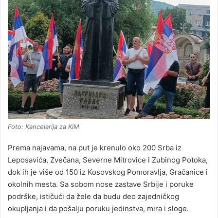
Foto: Kancelarija za KiM
Prema najavama, na put je krenulo oko 200 Srba iz
Leposavića, Zvečana, Severne Mitrovice i Zubinog Potoka,
dok ih je više od 150 iz Kosovskog Pomoravlja, Gračanice i
okolnih mesta. Sa sobom nose zastave Srbije i poruke
podrške, ističući da žele da budu deo zajedničkog
okupljanja i da pošalju poruku jedinstva, mira i sloge.