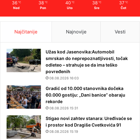
36
38
40
38
37
℃
℃
℃
℃
℃
Ned
Pon
Uto
Sre
Čet
Najčitanije
Najnovije
Vesti
Užas kod Jasenovika:Automobil
smrskan do neprepoznatljivosti, točak
odleteo – strahuje se da ima teško
povređenih
08.08.2026 16:03
Gradić od 10.000 stanovnika dočeka
60.000 gostiju: „Dani banice“ obaraju
rekorde
08.08.2026 15:31
Stigao novi zahtev stanara: Uređivaće se
i prostor kod Dragiše Cvetkovića 91
08.08.2026 15:19