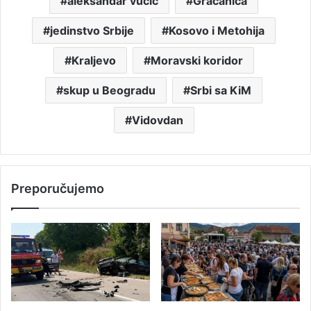
aleksandar vučić
Gračanica
jedinstvo Srbije
Kosovo i Metohija
Kraljevo
Moravski koridor
skup u Beogradu
Srbi sa KiM
Vidovdan
Preporučujemo