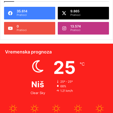
35.614
9.865
Pratioci
Pratioci
0
13.574
Pratioci
Pratioci
Vremenska prognoza
25
℃
Niš
25º - 25º
68%
1.21 km/h
Clear Sky