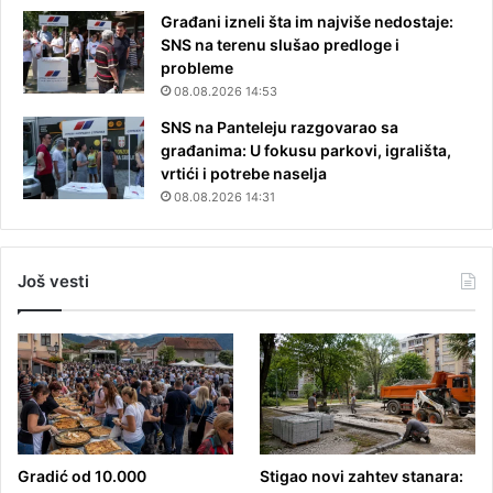
Građani izneli šta im najviše nedostaje:
SNS na terenu slušao predloge i
probleme
08.08.2026 14:53
SNS na Panteleju razgovarao sa
građanima: U fokusu parkovi, igrališta,
vrtići i potrebe naselja
08.08.2026 14:31
Još vesti
Gradić od 10.000
Stigao novi zahtev stanara: