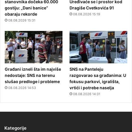
stanovnika dočeka 60.000
Uređivaće se i prostor kod
gostiju: „Dani banice“
Dragiše Cvetkovića 91
obaraju rekorde
08.08.2026 15:19
08.08.2026 15:31
Građani izneli šta im najviše
SNS na Panteleju
nedostaje: SNS na terenu
razgovarao sa građanima: U
slušao predloge i probleme
fokusu parkovi, igrališta,
vrtići i potrebe naselja
08.08.2026 14:53
08.08.2026 14:31
Kategorije