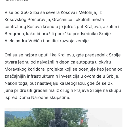
Više od 350 Srba sa severa Kosova i Metohije, iz
Kosovskog Pomoravlja, Gračanice i okolnih mesta
centralnog Kosova krenulo je jutros put Kraljeva, a zatim i
Beograda, kako bi pružili podršku predsedniku Srbije
Aleksandru Vučiću i politici razvoja zemlje.
Oni su se najpre uputili ka Kraljevu, gde predsednik Srbije
otvara jednu od najvažnijih deonica autoputa u okviru
Moravskog koridora, projekta koji se ocenjuje kao jedna od
značajnijih infrastrukturnih investicija u ovom delu Srbije.
Nakon toga, put nastavljaju ka Beogradu, gde će se 27.
juna pridružiti građanima iz drugih krajeva Srbije na skupu
ispred Doma Narodne skupštine.