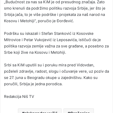
„Budućnost za nas sa KiM je od presudnog značaja. Zato
smo krenuli da podržimo politiku razvoja Srbije, jer što je
Srbija jača, to je više podrške i projekata za naš narod na
Kosovu i Metohiji“, poručio je Đorđević.
Podršku su iskazali i Stefan Stanković iz Kosovske
Mitrovice i Petar Vukojević iz Leposavića, ističući da je
politika razvoja zemlje važna za sve građane, a posebno za
Srbe koji žive na Kosovu i Metohiji.
Srbi sa KiM uputili su i poruku mira pred Vidovdan,
poželeli zdravlje, radost, slogu i očuvanje vere, uz poziv da
se 27. juna u Beogradu okupe u zajedništvu. Kako su
poručili, Srbija je jedna porodica.
Redakcija Niš TV