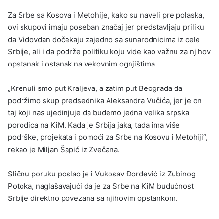
Za Srbe sa Kosova i Metohije, kako su naveli pre polaska,
ovi skupovi imaju poseban značaj jer predstavljaju priliku
da Vidovdan dočekaju zajedno sa sunarodnicima iz cele
Srbije, ali i da podrže politiku koju vide kao važnu za njihov
opstanak i ostanak na vekovnim ognjištima.
„Krenuli smo put Kraljeva, a zatim put Beograda da
podržimo skup predsednika Aleksandra Vučića, jer je on
taj koji nas ujedinjuje da budemo jedna velika srpska
porodica na KiM. Kada je Srbija jaka, tada ima više
podrške, projekata i pomoći za Srbe na Kosovu i Metohiji“,
rekao je Miljan Šapić iz Zvečana.
Sličnu poruku poslao je i Vukosav Đorđević iz Zubinog
Potoka, naglašavajući da je za Srbe na KiM budućnost
Srbije direktno povezana sa njihovim opstankom.