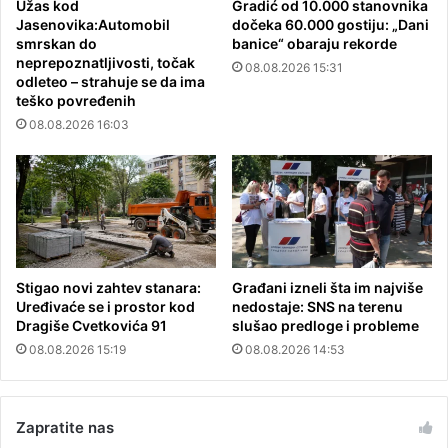
Užas kod
Gradić od 10.000 stanovnika
Jasenovika:Automobil
dočeka 60.000 gostiju: „Dani
smrskan do
banice“ obaraju rekorde
neprepoznatljivosti, točak
08.08.2026 15:31
odleteo – strahuje se da ima
teško povređenih
08.08.2026 16:03
Stigao novi zahtev stanara:
Građani izneli šta im najviše
Uređivaće se i prostor kod
nedostaje: SNS na terenu
Dragiše Cvetkovića 91
slušao predloge i probleme
08.08.2026 15:19
08.08.2026 14:53
Zapratite nas