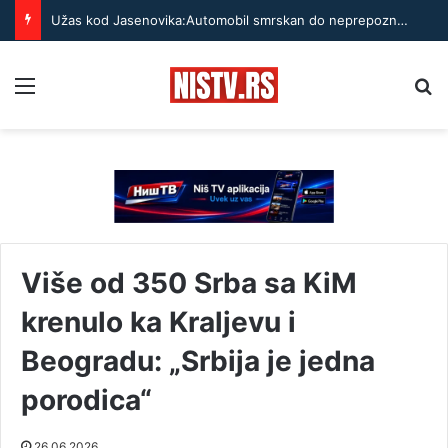
Užas kod Jasenovika:Automobil smrskan do neprepoznatljivosti, točak odleteo – strahuje se da ima teško povređenih
Menu
Pr
Više od 350 Srba sa KiM
krenulo ka Kraljevu i
Beogradu: „Srbija je jedna
porodica“
26.06.2026