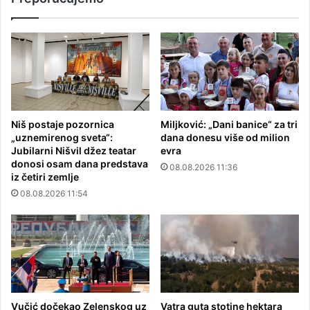
Niš postaje pozornica
Miljković: „Dani banice“ za tri
„uznemirenog sveta“:
dana donesu više od milion
Jubilarni Nišvil džez teatar
evra
donosi osam dana predstava
08.08.2026 11:36
iz četiri zemlje
08.08.2026 11:54
Vučić dočekao Zelenskog uz
Vatra guta stotine hektara