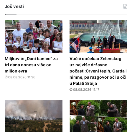
Još vesti
Miljković: „Dani banice“ za
Vučić dočekao Zelenskog
tri dana donesu više od
uz najviše državne
milion evra
počasti:Crveni tepih, Garda i
himne, pa razgovor oči u oči
08.08.2026 11:36
u Palati Srbija
08.08.2026 11:17