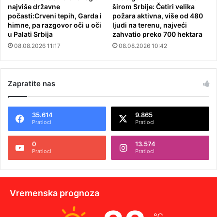
najviše državne
širom Srbije: Četiri velika
počasti:Crveni tepih, Garda i
požara aktivna, više od 480
himne, pa razgovor oči u oči
ljudi na terenu, najveći
u Palati Srbija
zahvatio preko 700 hektara
08.08.2026 11:17
08.08.2026 10:42
Zapratite nas
35.614
9.865
Pratioci
Pratioci
0
13.574
Pratioci
Pratioci
Vremenska prognoza
℃