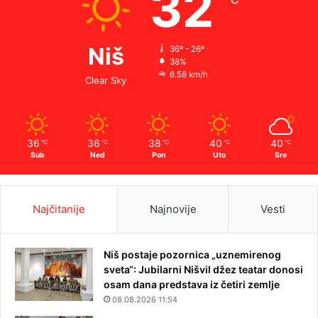
32
Niš
36º - 26º
38%
6.58 km/h
Clear Sky
36
36
38
40
40
℃
℃
℃
℃
℃
Sub
Ned
Pon
Uto
Sre
Najčitanije
Najnovije
Vesti
Niš postaje pozornica „uznemirenog
sveta“: Jubilarni Nišvil džez teatar donosi
osam dana predstava iz četiri zemlje
08.08.2026 11:54