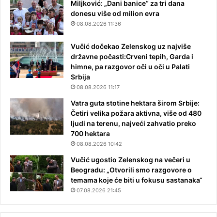
Miljković: „Dani banice“ za tri dana
donesu više od milion evra
08.08.2026 11:36
Vučić dočekao Zelenskog uz najviše
državne počasti:Crveni tepih, Garda i
himne, pa razgovor oči u oči u Palati
Srbija
08.08.2026 11:17
Vatra guta stotine hektara širom Srbije:
Četiri velika požara aktivna, više od 480
ljudi na terenu, najveći zahvatio preko
700 hektara
08.08.2026 10:42
Vučić ugostio Zelenskog na večeri u
Beogradu: „Otvorili smo razgovore o
temama koje će biti u fokusu sastanaka“
07.08.2026 21:45