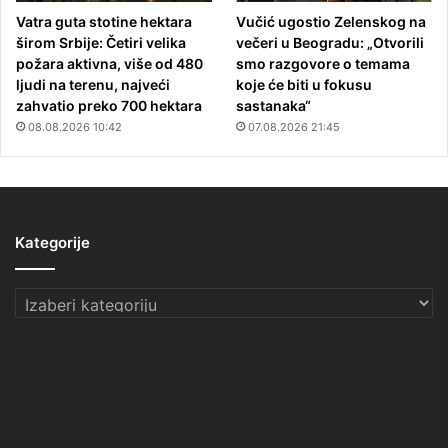
Vatra guta stotine hektara
Vučić ugostio Zelenskog na
širom Srbije: Četiri velika
večeri u Beogradu: „Otvorili
požara aktivna, više od 480
smo razgovore o temama
ljudi na terenu, najveći
koje će biti u fokusu
zahvatio preko 700 hektara
sastanaka“
08.08.2026 10:42
07.08.2026 21:45
Kategorije
Kategorije