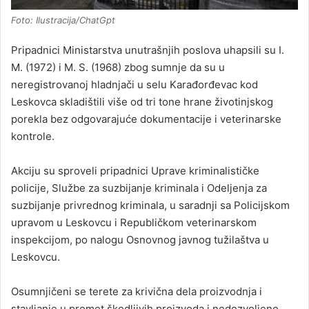
Foto: Ilustracija/ChatGpt
Pripadnici Ministarstva unutrašnjih poslova uhapsili su I.
M. (1972) i M. S. (1968) zbog sumnje da su u
neregistrovanoj hladnjači u selu Karađorđevac kod
Leskovca skladištili više od tri tone hrane životinjskog
porekla bez odgovarajuće dokumentacije i veterinarske
kontrole.
Akciju su sproveli pripadnici Uprave kriminalističke
policije, Službe za suzbijanje kriminala i Odeljenja za
suzbijanje privrednog kriminala, u saradnji sa Policijskom
upravom u Leskovcu i Republičkom veterinarskom
inspekcijom, po nalogu Osnovnog javnog tužilaštva u
Leskovcu.
Osumnjičeni se terete za krivična dela proizvodnja i
stavljanje u promet škodljivih proizvoda i nedozvoljeno