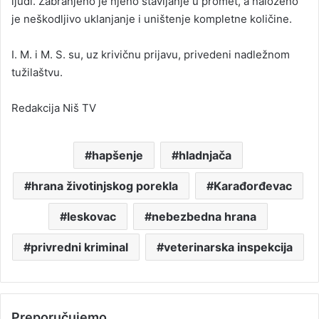
ljudi. Zabranjeno je njeno stavljanje u promet, a naloženo
je neškodljivo uklanjanje i uništenje kompletne količine.
I. M. i M. S. su, uz krivičnu prijavu, privedeni nadležnom
tužilaštvu.
Redakcija Niš TV
hapšenje
hladnjača
hrana životinjskog porekla
Karađorđevac
leskovac
nebezbedna hrana
privredni kriminal
veterinarska inspekcija
Preporučujemo