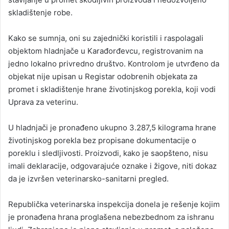
skladištenje robe.
Kako se sumnja, oni su zajednički koristili i raspolagali
objektom hladnjače u Karađorđevcu, registrovanim na
jedno lokalno privredno društvo. Kontrolom je utvrđeno da
objekat nije upisan u Registar odobrenih objekata za
promet i skladištenje hrane životinjskog porekla, koji vodi
Uprava za veterinu.
U hladnjači je pronađeno ukupno 3.287,5 kilograma hrane
životinjskog porekla bez propisane dokumentacije o
poreklu i sledljivosti. Proizvodi, kako je saopšteno, nisu
imali deklaracije, odgovarajuće oznake i žigove, niti dokaz
da je izvršen veterinarsko-sanitarni pregled.
Republička veterinarska inspekcija donela je rešenje kojim
je pronađena hrana proglašena nebezbednom za ishranu