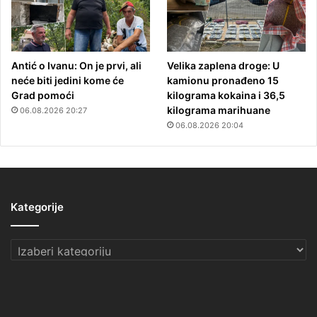
Antić o Ivanu: On je prvi, ali
Velika zaplena droge: U
neće biti jedini kome će
kamionu pronađeno 15
Grad pomoći
kilograma kokaina i 36,5
kilograma marihuane
06.08.2026 20:27
06.08.2026 20:04
Kategorije
Kategorije