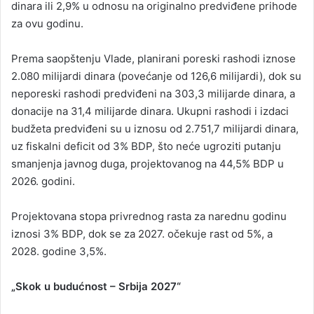
dinara ili 2,9% u odnosu na originalno predviđene prihode
za ovu godinu.
Prema saopštenju Vlade, planirani poreski rashodi iznose
2.080 milijardi dinara (povećanje od 126,6 milijardi), dok su
neporeski rashodi predviđeni na 303,3 milijarde dinara, a
donacije na 31,4 milijarde dinara. Ukupni rashodi i izdaci
budžeta predviđeni su u iznosu od 2.751,7 milijardi dinara,
uz fiskalni deficit od 3% BDP, što neće ugroziti putanju
smanjenja javnog duga, projektovanog na 44,5% BDP u
2026. godini.
Projektovana stopa privrednog rasta za narednu godinu
iznosi 3% BDP, dok se za 2027. očekuje rast od 5%, a
2028. godine 3,5%.
„Skok u budućnost – Srbija 2027“