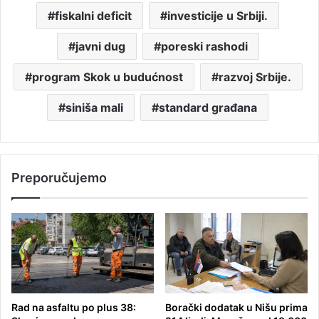
fiskalni deficit
investicije u Srbiji.
javni dug
poreski rashodi
program Skok u budućnost
razvoj Srbije.
siniša mali
standard građana
Preporučujemo
Rad na asfaltu po plus 38:
Borački dodatak u Nišu prima