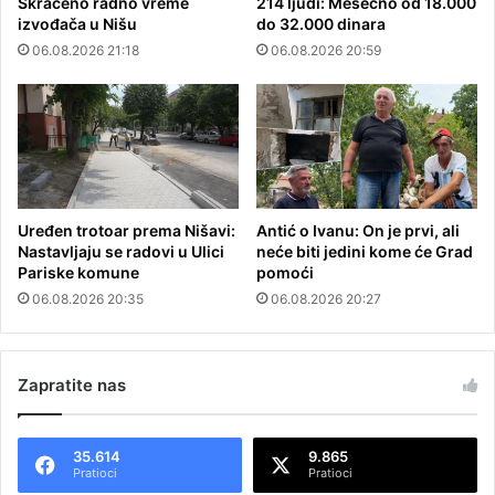
Skraćeno radno vreme
214 ljudi: Mesečno od 18.000
izvođača u Nišu
do 32.000 dinara
06.08.2026 21:18
06.08.2026 20:59
Uređen trotoar prema Nišavi:
Antić o Ivanu: On je prvi, ali
Nastavljaju se radovi u Ulici
neće biti jedini kome će Grad
Pariske komune
pomoći
06.08.2026 20:35
06.08.2026 20:27
Zapratite nas
35.614
9.865
Pratioci
Pratioci