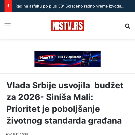
Rad na asfaltu po plus 38: Skraćeno radno vreme izvođača u Nišu
Menu
Pr
Vlada Srbije usvojila budžet
za 2026- Siniša Mali:
Prioritet je poboljšanje
životnog standarda građana
06.11.2025