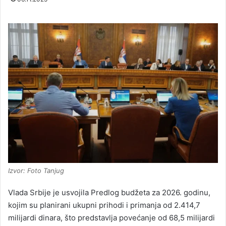
Izvor: Foto Tanjug
Vlada Srbije je usvojila Predlog budžeta za 2026. godinu,
kojim su planirani ukupni prihodi i primanja od 2.414,7
milijardi dinara, što predstavlja povećanje od 68,5 milijardi