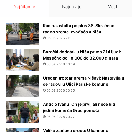
Najčitanije
Najnovije
Vesti
Rad na asfaltu po plus 38: Skraćeno
radno vreme izvođača u Nišu
06.08.2026 21:18
Borački dodatak u Nišu prima 214 ljudi:
Mesečno od 18.000 do 32.000 dinara
06.08.2026 20:59
Uređen trotoar prema Nišavi: Nastavljaju
se radovi u Ulici Pariske komune
06.08.2026 20:35
Antić o Ivanu: On je prvi, ali neće biti
jedini kome će Grad pomoći
06.08.2026 20:27
Velika zaplena droge: U kamionu