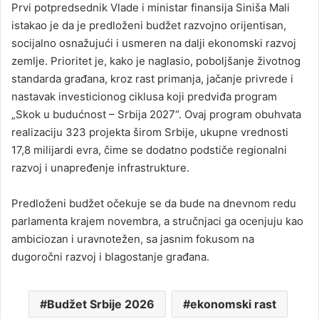
Prvi potpredsednik Vlade i ministar finansija Siniša Mali
istakao je da je predloženi budžet razvojno orijentisan,
socijalno osnažujući i usmeren na dalji ekonomski razvoj
zemlje. Prioritet je, kako je naglasio, poboljšanje životnog
standarda građana, kroz rast primanja, jačanje privrede i
nastavak investicionog ciklusa koji predviđa program
„Skok u budućnost – Srbija 2027“. Ovaj program obuhvata
realizaciju 323 projekta širom Srbije, ukupne vrednosti
17,8 milijardi evra, čime se dodatno podstiče regionalni
razvoj i unapređenje infrastrukture.
Predloženi budžet očekuje se da bude na dnevnom redu
parlamenta krajem novembra, a stručnjaci ga ocenjuju kao
ambiciozan i uravnotežen, sa jasnim fokusom na
dugoročni razvoj i blagostanje građana.
Budžet Srbije 2026
ekonomski rast