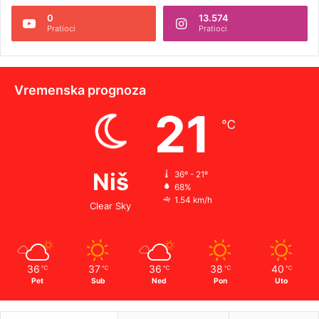
0
13.574
Pratioci
Pratioci
Vremenska prognoza
21
℃
Niš
36º - 21º
68%
1.54 km/h
Clear Sky
36
37
36
38
40
℃
℃
℃
℃
℃
Pet
Sub
Ned
Pon
Uto