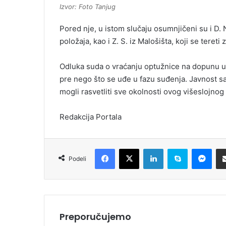
Izvor: Foto Tanjug
Pored nje, u istom slučaju osumnjičeni su i D.
položaja, kao i Z. S. iz Malošišta, koji se tereti 
Odluka suda o vraćanju optužnice na dopunu uk
pre nego što se uđe u fazu suđenja. Javnost sa
mogli rasvetliti sve okolnosti ovog višeslojnog 
Redakcija Portala
Facebook
X
LinkedIn
Skype
Messenger
Podeli
Preporučujemo