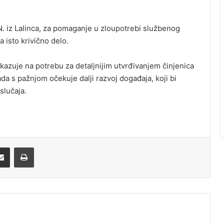
 N. iz Lalinca, za pomaganje u zloupotrebi službenog
za isto krivično delo.
azuje na potrebu za detaljnijim utvrđivanjem činjenica
da s pažnjom očekuje dalji razvoj događaja, koji bi
slučaja.
Share via Email
Print