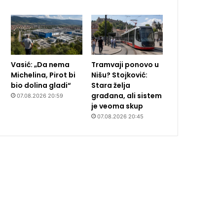
Vasić: „Da nema
Tramvaji ponovo u
Michelina, Pirot bi
Nišu? Stojković:
bio dolina gladi“
Stara želja
građana, ali sistem
07.08.2026 20:59
je veoma skup
07.08.2026 20:45