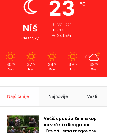
23
℃
Niš
36º - 22º
73%
0.4 km/h
Clear Sky
36
37
38
39
39
℃
℃
℃
℃
℃
Sub
Ned
Pon
Uto
Sre
Najčitanije
Najnovije
Vesti
Vučić ugostio Zelenskog
na večeri u Beogradu:
„Otvorili smo razgovore