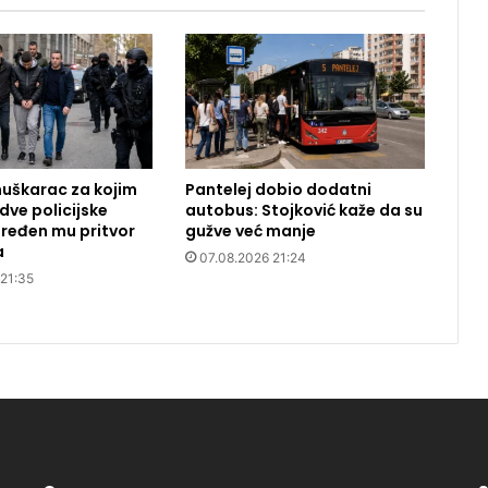
uškarac za kojim
Pantelej dobio dodatni
dve policijske
autobus: Stojković kaže da su
ređen mu pritvor
gužve već manje
a
07.08.2026 21:24
 21:35