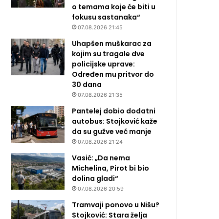
o temama koje će biti u
fokusu sastanaka“
07.08.2026 21:45
Uhapšen muškarac za
kojim su tragale dve
policijske uprave:
Određen mu pritvor do
30 dana
07.08.2026 21:35
Pantelej dobio dodatni
autobus: Stojković kaže
da su gužve već manje
07.08.2026 21:24
Vasić: „Da nema
Michelina, Pirot bi bio
dolina gladi“
07.08.2026 20:59
Tramvaji ponovo u Nišu?
Stojković: Stara želja