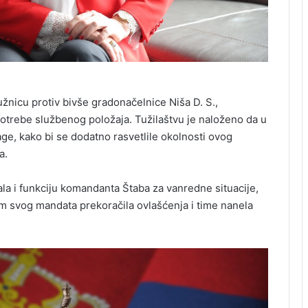
užnicu protiv bivše gradonačelnice Niša D. S.,
trebe službenog položaja. Tužilaštvu je naloženo da u
ge, kako bi se dodatno rasvetlile okolnosti ovog
a.
ala i funkciju komandanta Štaba za vanredne situacije,
m svog mandata prekoračila ovlašćenja i time nanela