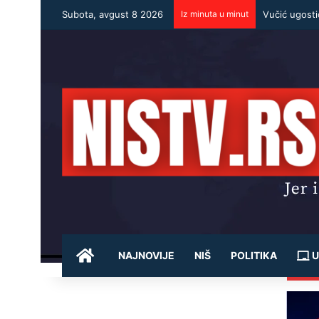
Subota, avgust 8 2026
Iz minuta u minut
POČETNA
NAJNOVIJE
NIŠ
POLITIKA
U