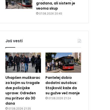
građana, ali sistem je
veoma skup
07.08.2026 20:45
Još vesti
Uhapšen muškarac
Pantelej dobio
za kojim su tragale
dodatni autobus:
dve policijske
Stojković kaže da
uprave: Određen
su gužve već manje
mu pritvor do 30
07.08.2026 21:24
dana
07.08.2026 21:35