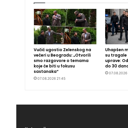
Vučić ugostio Zelenskog na
Uhapšen m
večeri u Beogradu: „Otvorili
su tragale 
smo razgovore o temama
uprave: Od
koje će biti u fokusu
do 30 dan
sastanaka“
07.08.2026
07.08.2026 21:45