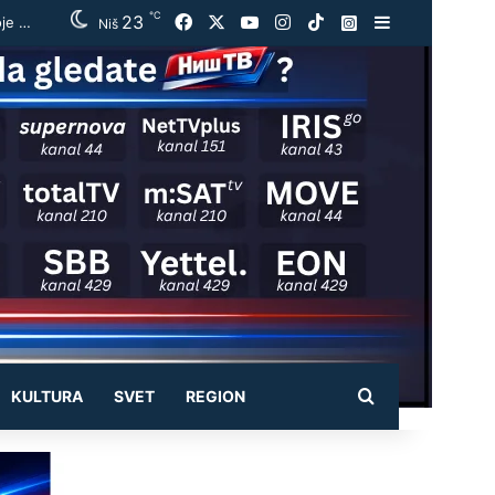
℃
23
Facebook
X
YouTube
Instagram
TikTok
Instagram
Sidebar
Vučić ugostio Zelenskog na večeri u Beogradu: „Otvorili smo razgovore o temama koje će biti u fokusu sastanaka“
Niš
Pretraži
KULTURA
SVET
REGION