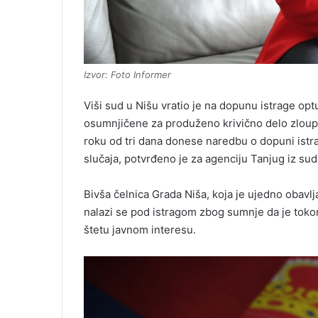
Izvor: Foto Informer
Viši sud u Nišu vratio je na dopunu istrage opt
osumnjičene za produženo krivično delo zloupo
roku od tri dana donese naredbu o dopuni istra
slučaja, potvrđeno je za agenciju Tanjug iz sud
Bivša čelnica Grada Niša, koja je ujedno obavlj
nalazi se pod istragom zbog sumnje da je toko
štetu javnom interesu.