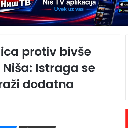
ca protiv bivše
Niša: Istraga se
traži dodatna