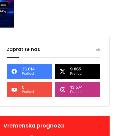
Zapratite nas
35.614
9.865
Pratioci
Pratioci
0
13.574
Pratioci
Pratioci
Vremenska prognoza