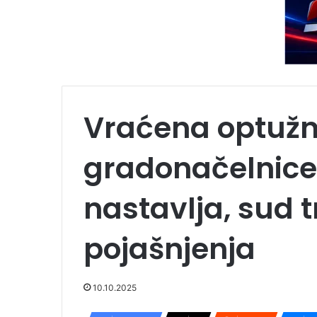
Vraćena optužni
gradonačelnice 
nastavlja, sud 
pojašnjenja
10.10.2025