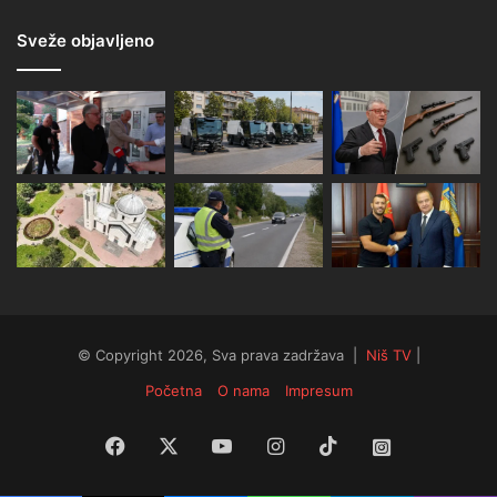
Sveže objavljeno
© Copyright 2026, Sva prava zadržava |
Niš TV
|
Početna
O nama
Impresum
Facebook
X
YouTube
Instagram
TikTok
Instagram