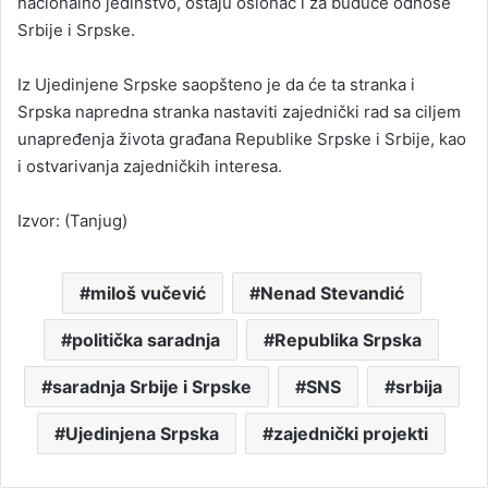
nacionalno jedinstvo, ostaju oslonac i za buduće odnose
Srbije i Srpske.
Iz Ujedinjene Srpske saopšteno je da će ta stranka i
Srpska napredna stranka nastaviti zajednički rad sa ciljem
unapređenja života građana Republike Srpske i Srbije, kao
i ostvarivanja zajedničkih interesa.
Izvor: (Tanjug)
miloš vučević
Nenad Stevandić
politička saradnja
Republika Srpska
saradnja Srbije i Srpske
SNS
srbija
Ujedinjena Srpska
zajednički projekti