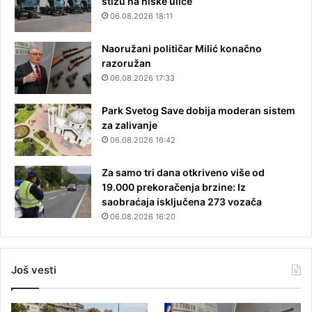
stižu na niške ulice
06.08.2026 18:11
Naoružani političar Milić konačno
razoružan
06.08.2026 17:33
Park Svetog Save dobija moderan sistem
za zalivanje
06.08.2026 16:42
Za samo tri dana otkriveno više od
19.000 prekoračenja brzine: Iz
saobraćaja isključena 273 vozača
06.08.2026 16:20
Još vesti