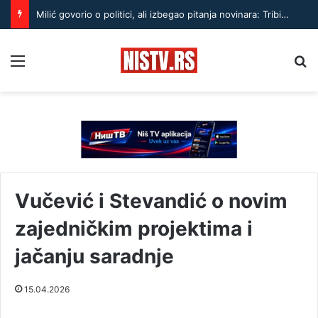
Milić govorio o politici, ali izbegao pitanja novinara: Tribina otvorena samo za istomišljenike?
Menu
Pr
Vučević i Stevandić o novim
zajedničkim projektima i
jačanju saradnje
15.04.2026