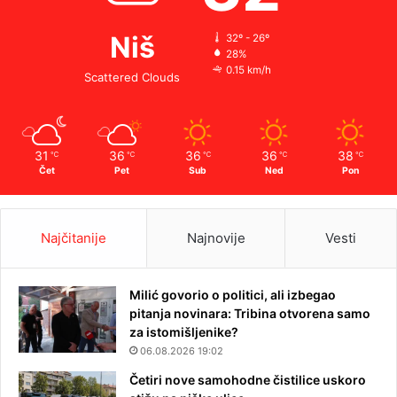
Niš
32º - 26º
28%
0.15 km/h
Scattered Clouds
31
36
36
36
38
℃
℃
℃
℃
℃
Čet
Pet
Sub
Ned
Pon
Najčitanije
Najnovije
Vesti
Milić govorio o politici, ali izbegao
pitanja novinara: Tribina otvorena samo
za istomišljenike?
06.08.2026 19:02
Četiri nove samohodne čistilice uskoro