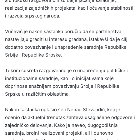
a u fokusu razgovora bili su dalje jačanje saradnje,
realizacija zajedničkih projekata, kao i očuvanje stabilnosti
i razvoja srpskog naroda.
Vučević je nakon sastanka poručio da se partnerstva
nastavljaju graditi u interesu građana, istakavši da je cilj
dodatno povezivanje i unapređenje saradnje Republike
Srbije i Republike Srpske.
Tokom susreta razgovarano je o unapređenju političke i
institucionalne saradnje, kao i o inicijativama koje
doprinose snažnijem povezivanju Srbije i Republike
Srpske u različitim oblastima.
Nakon sastanka oglasio se i Nenad Stevandić, koji je
ocenio da aktuelni trenutak zahteva usaglašene odgovore i
zajedničko delovanje. Kako je naveo, dugogodišnja
saradnja, brojni realizovani projekti, ali i duhovno i