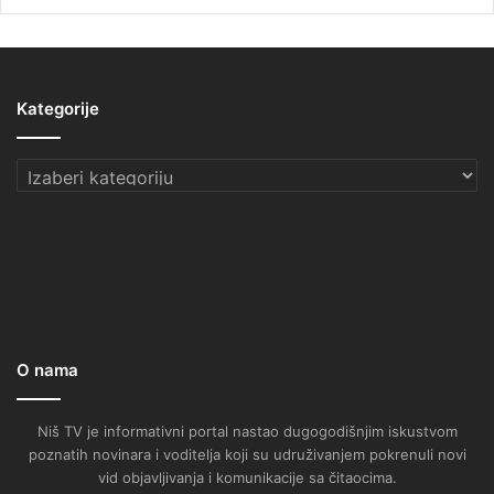
Kategorije
Kategorije
O nama
Niš TV je informativni portal nastao dugogodišnjim iskustvom
poznatih novinara i voditelja koji su udruživanjem pokrenuli novi
vid objavljivanja i komunikacije sa čitaocima.