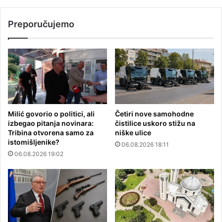
Preporučujemo
Milić govorio o politici, ali
Četiri nove samohodne
izbegao pitanja novinara:
čistilice uskoro stižu na
Tribina otvorena samo za
niške ulice
istomišljenike?
06.08.2026 18:11
06.08.2026 19:02