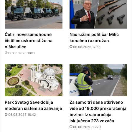
Četiri nove samohodne
Naoružani političar Milić
čistilice uskoro stižu na
konačno razoružan
niške ulice
06.08.2026 17:33
06.08.2026 18:11
Park Svetog Save dobija
Za samo tri dana otkriveno
moderan sistem za zalivanje
više od 19.000 prekoračenja
brzine: Iz saobraćaja
06.08.2026 16:42
isključena 273 vozača
06.08.2026 16:20