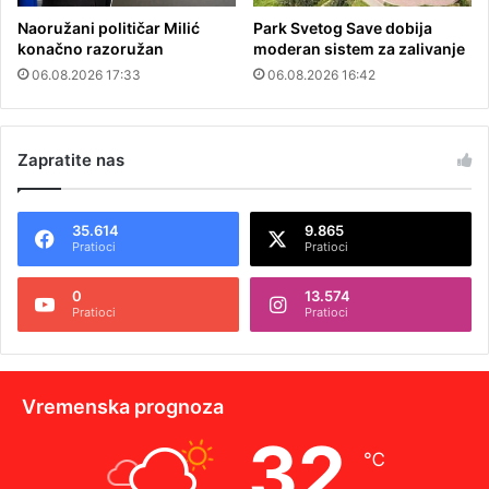
Naoružani političar Milić
Park Svetog Save dobija
konačno razoružan
moderan sistem za zalivanje
06.08.2026 17:33
06.08.2026 16:42
Zapratite nas
35.614
9.865
Pratioci
Pratioci
0
13.574
Pratioci
Pratioci
Vremenska prognoza
32
℃