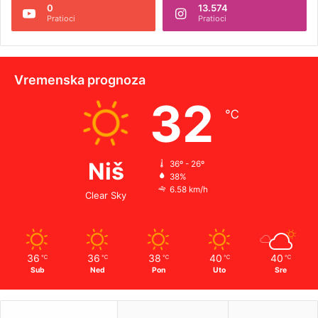
0
13.574
Pratioci
Pratioci
Vremenska prognoza
32
℃
Niš
36º - 26º
38%
6.58 km/h
Clear Sky
36
36
38
40
40
℃
℃
℃
℃
℃
Sub
Ned
Pon
Uto
Sre