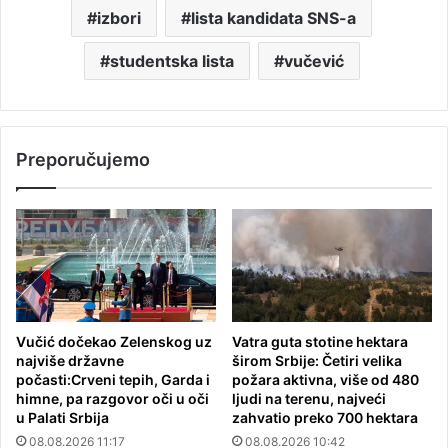
izbori
lista kandidata SNS-a
studentska lista
vučević
Preporučujemo
Vučić dočekao Zelenskog uz
Vatra guta stotine hektara
najviše državne
širom Srbije: Četiri velika
počasti:Crveni tepih, Garda i
požara aktivna, više od 480
himne, pa razgovor oči u oči
ljudi na terenu, najveći
u Palati Srbija
zahvatio preko 700 hektara
08.08.2026 11:17
08.08.2026 10:42