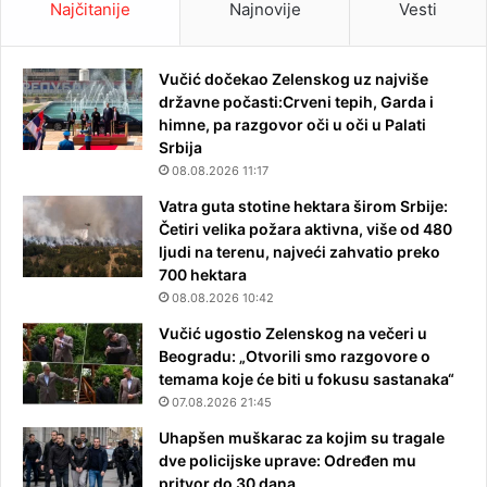
Najčitanije
Najnovije
Vesti
Vučić dočekao Zelenskog uz najviše
državne počasti:Crveni tepih, Garda i
himne, pa razgovor oči u oči u Palati
Srbija
08.08.2026 11:17
Vatra guta stotine hektara širom Srbije:
Četiri velika požara aktivna, više od 480
ljudi na terenu, najveći zahvatio preko
700 hektara
08.08.2026 10:42
Vučić ugostio Zelenskog na večeri u
Beogradu: „Otvorili smo razgovore o
temama koje će biti u fokusu sastanaka“
07.08.2026 21:45
Uhapšen muškarac za kojim su tragale
dve policijske uprave: Određen mu
pritvor do 30 dana