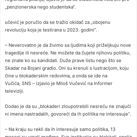
„penzionerska nego studentska“.
učević je poručio da se tražio okidač za „obojenu
revoluciju koja je testirana u 2023. godini“.
– Neverovatno je da živimo sa ljudima koji priželjkuju nove
tragedije ili nesreće. Ne možete da čujete njihovu politiku,
ne znate ko su kandidati. Duže prave listu nego što se
Skadar na Bojani gradio. Oni su krenuli s lustracijom, koju
čine u blokaderskim redovima, a onda se ide na
Vučića, SNS – izjavio je Miloš Vučević na Informer
televiziji.
Dodao je da su „blokaderi zloupotrebili nesreću ne znajući
ni imena nastradalih, govoreći da ih politika ne interesuje“.
– Na kraju su rekli da ih interesuje samo politika, 13
meseci su varali građane. Sve institucije su blokirali, spolja