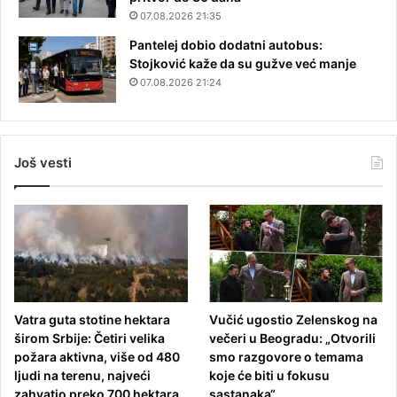
07.08.2026 21:35
Pantelej dobio dodatni autobus:
Stojković kaže da su gužve već manje
07.08.2026 21:24
Još vesti
Vatra guta stotine hektara
Vučić ugostio Zelenskog na
širom Srbije: Četiri velika
večeri u Beogradu: „Otvorili
požara aktivna, više od 480
smo razgovore o temama
ljudi na terenu, najveći
koje će biti u fokusu
zahvatio preko 700 hektara
sastanaka“