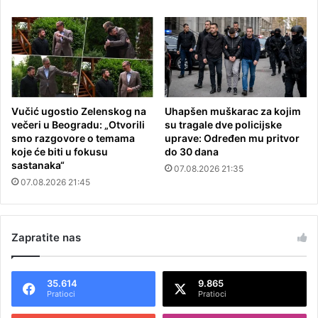
Vučić ugostio Zelenskog na
Uhapšen muškarac za kojim
večeri u Beogradu: „Otvorili
su tragale dve policijske
smo razgovore o temama
uprave: Određen mu pritvor
koje će biti u fokusu
do 30 dana
sastanaka“
07.08.2026 21:35
07.08.2026 21:45
Zapratite nas
35.614
9.865
Pratioci
Pratioci