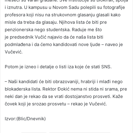
i iznutra. U kampusu u Novom Sadu polepili su fotografije
profesora koji nisu na strukovnom glasanju glasali kako
misle da treba da glasaju. Njihova lista će biti pre
penzionerska nego studentska. Raduje me što
je predsednik Vučić najavio da će naša lista biti
podmlađena i da ćemo kandidovati nove ljude – naveo je
Vučević.
Potom je izneo i detalje o listi iza koje će stati SNS.
– Naši kandidati će biti obrazovaniji, hrabriji i mlađi nego
blokaderska lista. Rektor Đokić nema ni stida ni srama, pre
neki dan je rekao da se vrati dostojanstvo prosveti. Kaže
čovek koji je srozao prosvetu – rekao je Vučević.
Izvor:(Blic/Dnevnik)