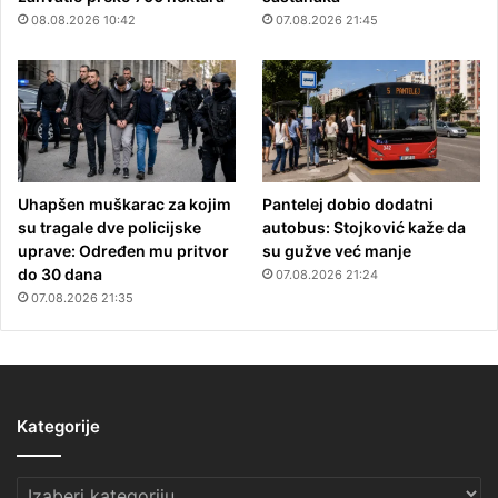
08.08.2026 10:42
07.08.2026 21:45
Uhapšen muškarac za kojim
Pantelej dobio dodatni
su tragale dve policijske
autobus: Stojković kaže da
uprave: Određen mu pritvor
su gužve već manje
do 30 dana
07.08.2026 21:24
07.08.2026 21:35
Kategorije
Kategorije