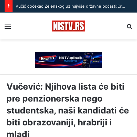
Vučić dočekao Zelenskog uz najviše državne počasti:Crveni tepih, Garda i himne, pa razgovor oči u oči u Palati Srbija
Menu
Pr
Vučević: Njihova lista će biti
pre penzionerska nego
studentska, naši kandidati će
biti obrazovaniji, hrabriji i
mlađi