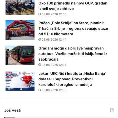
Oko 100 primedbi na novi GUP, građani
izneli svoje zahteve
08.08.2026 12:56
Počeo „Epic Srbija“ na Staroj planini:
Trkači iz Srbije i regiona osvajaju staze
od 5 i 10 kilometara
08.08.2026 12:44
Građani mogu da prijave neispravan
autobus: Vozilo može biti isključeno iz
saobraćaja
08.08.2026 12:34
Lekari UKC Niš i Instituta „Niška Banja“
dolaze u Supovac: Preventivni
kardiološki pregledi u nedelju
08.08.2026 12:05
Još vesti