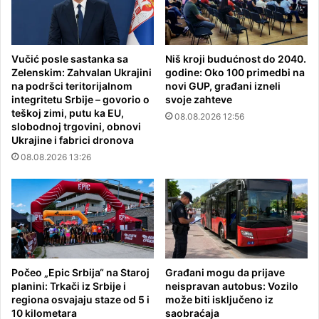
Vučić posle sastanka sa
Niš kroji budućnost do 2040.
Zelenskim: Zahvalan Ukrajini
godine: Oko 100 primedbi na
na podršci teritorijalnom
novi GUP, građani izneli
integritetu Srbije – govorio o
svoje zahteve
teškoj zimi, putu ka EU,
08.08.2026 12:56
slobodnoj trgovini, obnovi
Ukrajine i fabrici dronova
08.08.2026 13:26
Počeo „Epic Srbija“ na Staroj
Građani mogu da prijave
planini: Trkači iz Srbije i
neispravan autobus: Vozilo
regiona osvajaju staze od 5 i
može biti isključeno iz
10 kilometara
saobraćaja