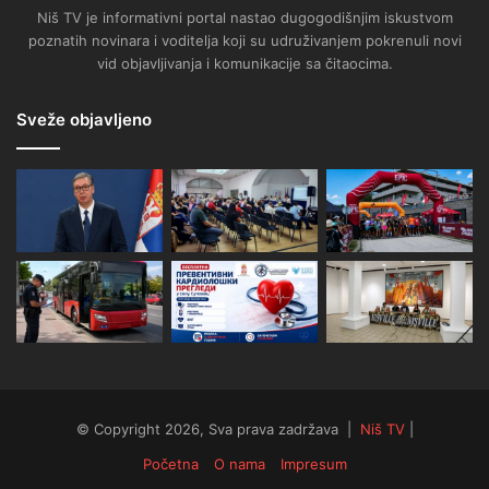
Niš TV je informativni portal nastao dugogodišnjim iskustvom
poznatih novinara i voditelja koji su udruživanjem pokrenuli novi
vid objavljivanja i komunikacije sa čitaocima.
Sveže objavljeno
© Copyright 2026, Sva prava zadržava |
Niš TV
|
Početna
O nama
Impresum