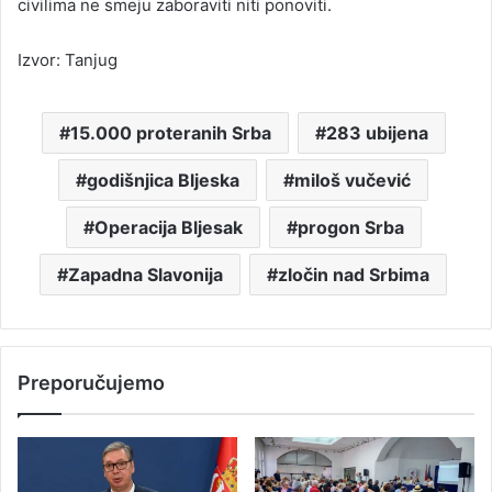
civilima ne smeju zaboraviti niti ponoviti.
Izvor: Tanjug
15.000 proteranih Srba
283 ubijena
godišnjica Bljeska
miloš vučević
Operacija Bljesak
progon Srba
Zapadna Slavonija
zločin nad Srbima
Preporučujemo