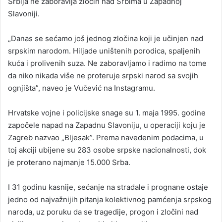
Srbija ne zaboravlja zločin nad Srbima u Zapadnoj
Slavoniji.
„Danas se sećamo još jednog zločina koji je učinjen nad
srpskim narodom. Hiljade uništenih porodica, spaljenih
kuća i prolivenih suza. Ne zaboravljamo i radimo na tome
da niko nikada više ne proteruje srpski narod sa svojih
ognjišta”, naveo je Vučević na Instagramu.
Hrvatske vojne i policijske snage su 1. maja 1995. godine
započele napad na Zapadnu Slavoniju, u operaciji koju je
Zagreb nazvao „Bljesak”. Prema navedenim podacima, u
toj akciji ubijene su 283 osobe srpske nacionalnosti, dok
je proterano najmanje 15.000 Srba.
I 31 godinu kasnije, sećanje na stradale i prognane ostaje
jedno od najvažnijih pitanja kolektivnog pamćenja srpskog
naroda, uz poruku da se tragedije, progon i zločini nad