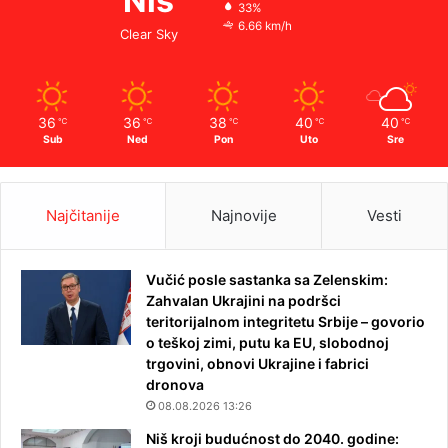
Niš
33%
6.66 km/h
Clear Sky
36
36
38
40
40
℃
℃
℃
℃
℃
Sub
Ned
Pon
Uto
Sre
Najčitanije
Najnovije
Vesti
Vučić posle sastanka sa Zelenskim:
Zahvalan Ukrajini na podršci
teritorijalnom integritetu Srbije – govorio
o teškoj zimi, putu ka EU, slobodnoj
trgovini, obnovi Ukrajine i fabrici
dronova
08.08.2026 13:26
Niš kroji budućnost do 2040. godine: