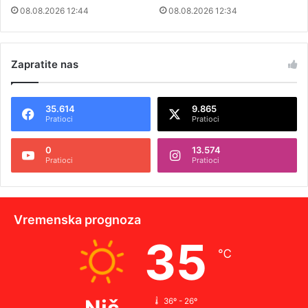
08.08.2026 12:44
08.08.2026 12:34
Zapratite nas
35.614
9.865
Pratioci
Pratioci
0
13.574
Pratioci
Pratioci
Vremenska prognoza
35
℃
36º - 26º