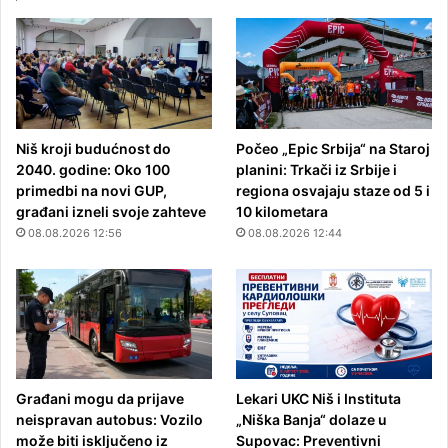
Niš kroji budućnost do
Počeo „Epic Srbija“ na Staroj
2040. godine: Oko 100
planini: Trkači iz Srbije i
primedbi na novi GUP,
regiona osvajaju staze od 5 i
građani izneli svoje zahteve
10 kilometara
08.08.2026 12:56
08.08.2026 12:44
Građani mogu da prijave
Lekari UKC Niš i Instituta
neispravan autobus: Vozilo
„Niška Banja“ dolaze u
može biti isključeno iz
Supovac: Preventivni