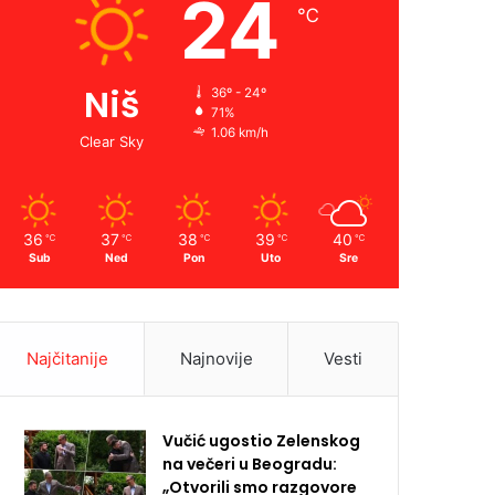
24
℃
Niš
36º - 24º
71%
1.06 km/h
Clear Sky
36
37
38
39
40
℃
℃
℃
℃
℃
Sub
Ned
Pon
Uto
Sre
Najčitanije
Najnovije
Vesti
Vučić ugostio Zelenskog
na večeri u Beogradu:
„Otvorili smo razgovore