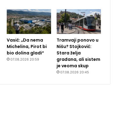
Vasić: „Da nema
Tramvaji ponovo u
Michelina, Pirot bi
Nišu? Stojković:
bio dolina gladi“
Stara želja
građana, ali sistem
07.08.2026 20:59
je veoma skup
07.08.2026 20:45