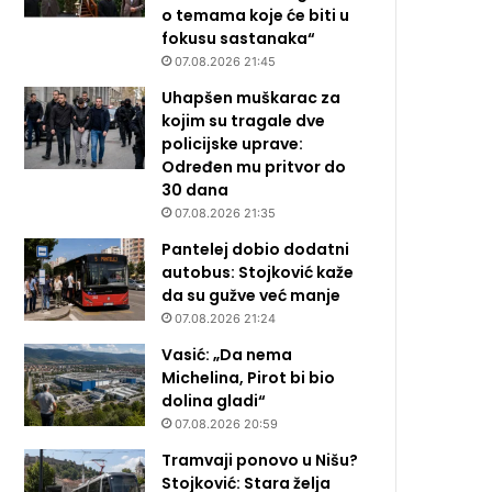
o temama koje će biti u
fokusu sastanaka“
07.08.2026 21:45
Uhapšen muškarac za
kojim su tragale dve
policijske uprave:
Određen mu pritvor do
30 dana
07.08.2026 21:35
Pantelej dobio dodatni
autobus: Stojković kaže
da su gužve već manje
07.08.2026 21:24
Vasić: „Da nema
Michelina, Pirot bi bio
dolina gladi“
07.08.2026 20:59
Tramvaji ponovo u Nišu?
Stojković: Stara želja