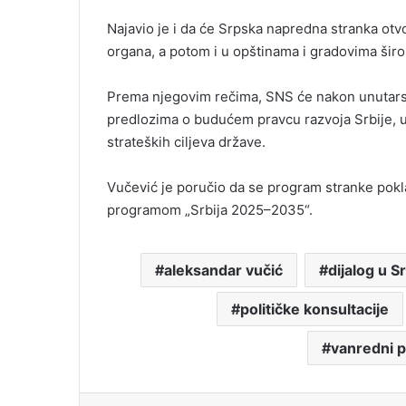
Najavio je i da će Srpska napredna stranka otvor
organa, a potom i u opštinama i gradovima širo
Prema njegovim rečima, SNS će nakon unutars
predlozima o budućem pravcu razvoja Srbije, ukl
strateških ciljeva države.
Vučević je poručio da se program stranke pokla
programom „Srbija 2025–2035“.
aleksandar vučić
dijalog u Sr
političke konsultacije
vanredni p