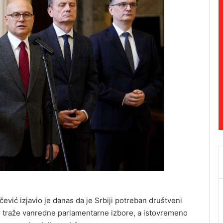
vić izjavio je danas da je Srbiji potreban društveni
ji traže vanredne parlamentarne izbore, a istovremeno