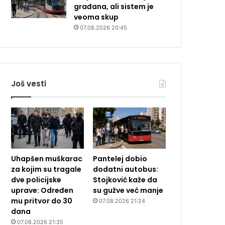
građana, ali sistem je
veoma skup
07.08.2026 20:45
Još vesti
Uhapšen muškarac
Pantelej dobio
za kojim su tragale
dodatni autobus:
dve policijske
Stojković kaže da
uprave: Određen
su gužve već manje
mu pritvor do 30
07.08.2026 21:24
dana
07.08.2026 21:35