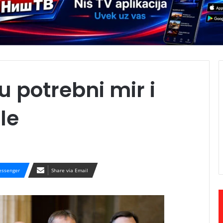
su potrebni mir i
le
ssenger
Share via Email