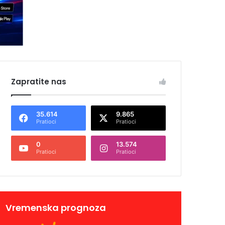
Zapratite nas
35.614
9.865
Pratioci
Pratioci
0
13.574
Pratioci
Pratioci
Vremenska prognoza