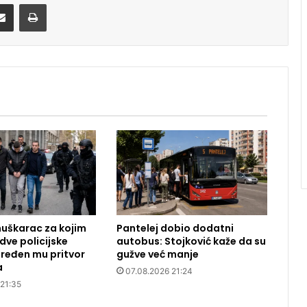
Share via Email
Print
uškarac za kojim
Pantelej dobio dodatni
dve policijske
autobus: Stojković kaže da su
ređen mu pritvor
gužve već manje
a
07.08.2026 21:24
 21:35