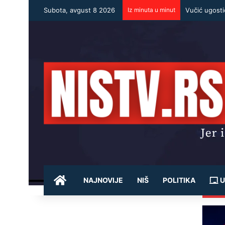
Subota, avgust 8 2026
Iz minuta u minut
POČETNA
NAJNOVIJE
NIŠ
POLITIKA
U