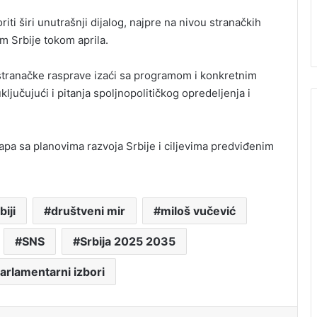
iti širi unutrašnji dijalog, najpre na nivou stranačkih
m Srbije tokom aprila.
tranačke rasprave izaći sa programom i konkretnim
jučujući i pitanja spoljnopolitičkog opredeljenja i
pa sa planovima razvoja Srbije i ciljevima predviđenim
biji
društveni mir
miloš vučević
SNS
Srbija 2025 2035
arlamentarni izbori