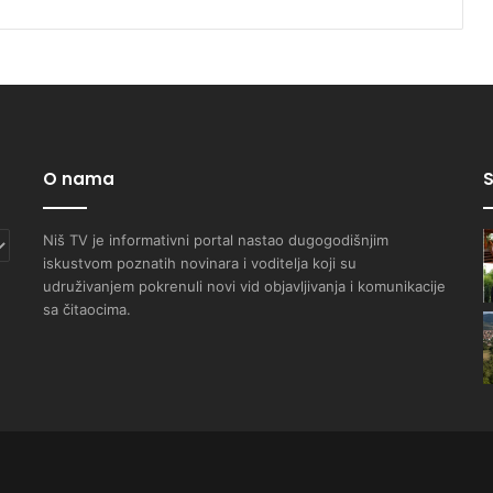
O nama
S
Niš TV je informativni portal nastao dugogodišnjim
iskustvom poznatih novinara i voditelja koji su
udruživanjem pokrenuli novi vid objavljivanja i komunikacije
sa čitaocima.