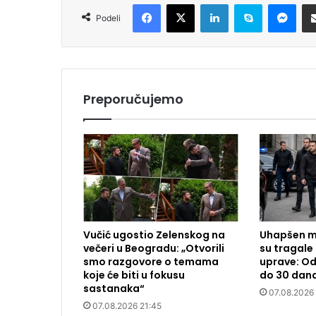
Facebook
X
LinkedIn
Skype
Messenger
Podeli
Preporučujemo
Vučić ugostio Zelenskog na
Uhapšen m
večeri u Beogradu: „Otvorili
su tragale 
smo razgovore o temama
uprave: Od
koje će biti u fokusu
do 30 dan
sastanaka“
07.08.2026
07.08.2026 21:45