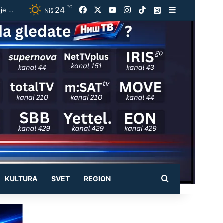
℃
24
Facebook
X
YouTube
Instagram
TikTok
Instagram
Sidebar
Vučić ugostio Zelenskog na večeri u Beogradu: „Otvorili smo razgovore o temama koje će biti u fokusu sastanaka“
Niš
Pretraži
KULTURA
SVET
REGION