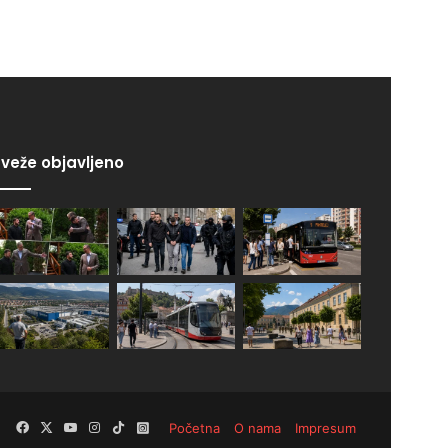
veže objavljeno
Facebook
X
YouTube
Instagram
TikTok
Instagram
Početna
O nama
Impresum