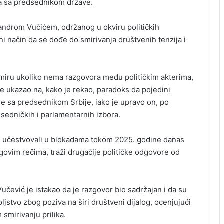
ma sa predsednikom države.
ndrom Vučićem, održanog u okviru političkih
ini način da se dođe do smirivanja društvenih tenzija i
 miru ukoliko nema razgovora među političkim akterima,
e ukazao na, kako je rekao, paradoks da pojedini
re sa predsednikom Srbije, iako je upravo on, po
sedničkih i parlamentarnih izbora.
su učestvovali u blokadama tokom 2025. godine danas
egovim rečima, traži drugačije političke odgovore od
čević je istakao da je razgovor bio sadržajan i da su
ljstvo zbog poziva na širi društveni dijalog, ocenjujući
 smirivanju prilika.