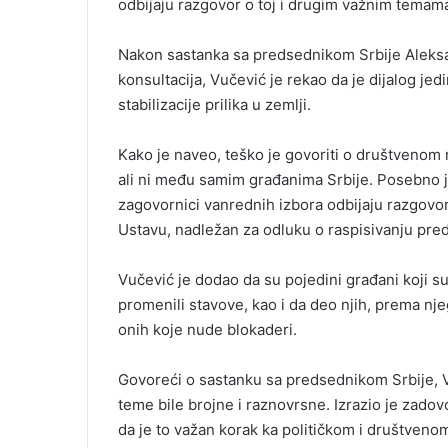
odbijaju razgovor o toj i drugim važnim tema
Nakon sastanka sa predsednikom Srbije Aleksa
konsultacija, Vučević je rekao da je dijalog jed
stabilizacije prilika u zemlji.
Kako je naveo, teško je govoriti o društvenom
ali ni među samim građanima Srbije. Posebno j
zagovornici vanrednih izbora odbijaju razgovo
Ustavu, nadležan za odluku o raspisivanju pred
Vučević je dodao da su pojedini građani koji 
promenili stavove, kao i da deo njih, prema nj
onih koje nude blokaderi.
Govoreći o sastanku sa predsednikom Srbije, Vu
teme bile brojne i raznovrsne. Izrazio je zadovo
da je to važan korak ka političkom i društvenom