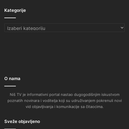
Kategorije
Kategorije
O nama
Niš TV je informativni portal nastao dugogodišnjim iskustvom
poznatih novinara i voditelja koji su udruživanjem pokrenuli novi
vid objavljivanja i komunikacije sa čitaocima.
Sveže objavljeno