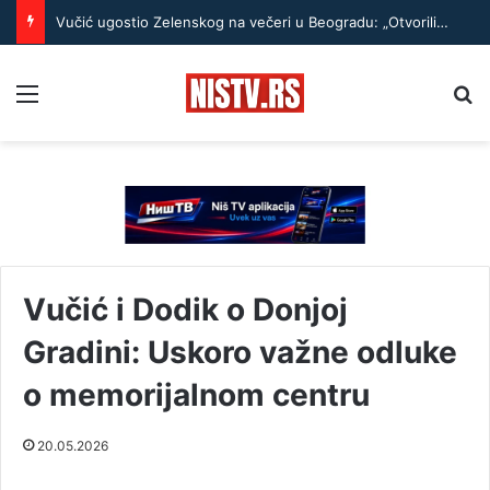
Vučić ugostio Zelenskog na večeri u Beogradu: „Otvorili smo razgovore o temama koje će biti u fokusu sastanaka“
Menu
Pr
Vučić i Dodik o Donjoj
Gradini: Uskoro važne odluke
o memorijalnom centru
20.05.2026