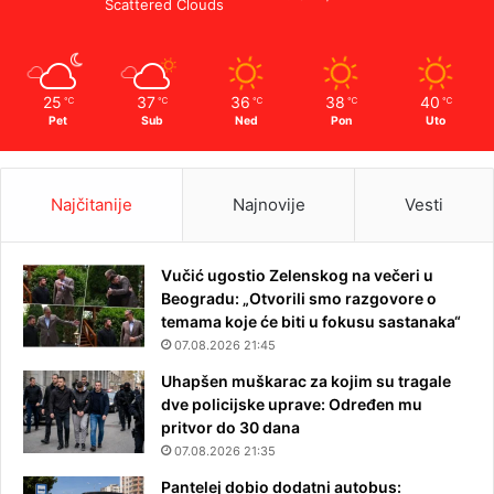
Scattered Clouds
25
37
36
38
40
℃
℃
℃
℃
℃
Pet
Sub
Ned
Pon
Uto
Najčitanije
Najnovije
Vesti
Vučić ugostio Zelenskog na večeri u
Beogradu: „Otvorili smo razgovore o
temama koje će biti u fokusu sastanaka“
07.08.2026 21:45
Uhapšen muškarac za kojim su tragale
dve policijske uprave: Određen mu
pritvor do 30 dana
07.08.2026 21:35
Pantelej dobio dodatni autobus: