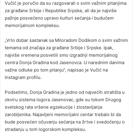
Vučić je poručio da su razgovarali o svim važnim pitanjima
za građane Srbije i Republike Srpske, ali da je najviše
pažnje posvećeno upravo kulturi sećanja i budućem
memorijalnom kompleksu.
„Vrlo dobar sastanak sa Miloradom Dodikom o svim važnim
temama od značaja za građane Srbije i Srpske. Ipak,
najviše vremena posvetili smo izgradnji memorijalnog
centra Donja Gradina kod Jasenovca. U narednim danima
važne odluke po tom pitanju“, napisao je Vučić na
Instagram profilu.
Podsetimo, Donja Gradina je jedno od najvećih stratišta u
okviru sistema logora Jasenovac, gde su tokom Drugog
svetskog rata vršene egzekucije i zlostavljanja
zarobljenika. Najavljeni memorijalni centar trebalo bi da
bude posvećen očuvanju sećanja na žrtve i svedočenju o
stradanju u tom logorskom kompleksu.