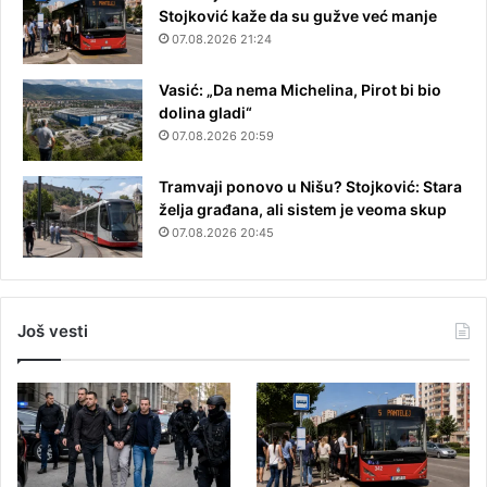
Stojković kaže da su gužve već manje
07.08.2026 21:24
Vasić: „Da nema Michelina, Pirot bi bio
dolina gladi“
07.08.2026 20:59
Tramvaji ponovo u Nišu? Stojković: Stara
želja građana, ali sistem je veoma skup
07.08.2026 20:45
Još vesti