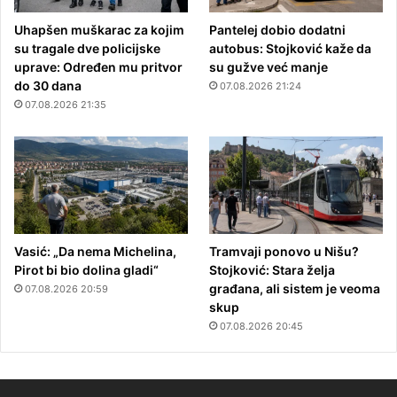
Uhapšen muškarac za kojim
Pantelej dobio dodatni
su tragale dve policijske
autobus: Stojković kaže da
uprave: Određen mu pritvor
su gužve već manje
do 30 dana
07.08.2026 21:24
07.08.2026 21:35
Vasić: „Da nema Michelina,
Tramvaji ponovo u Nišu?
Pirot bi bio dolina gladi“
Stojković: Stara želja
građana, ali sistem je veoma
07.08.2026 20:59
skup
07.08.2026 20:45