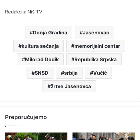
Redakcija Niš TV
Donja Gradina
Jasenovac
kultura sećanja
memorijalni centar
Milorad Dodik
Republika Srpska
SNSD
srbija
Vučić
žrtve Jasenovca
Preporučujemo