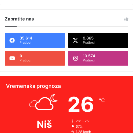
Zapratite nas
35.614
9.865
Pratioci
Pratioci
0
13.574
Pratioci
Pratioci
Vremenska prognoza
26
℃
Niš
26º - 25º
67%
1.28 km/h