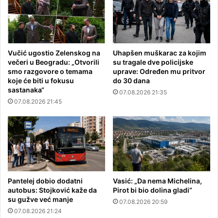
Vučić ugostio Zelenskog na
Uhapšen muškarac za kojim
večeri u Beogradu: „Otvorili
su tragale dve policijske
smo razgovore o temama
uprave: Određen mu pritvor
koje će biti u fokusu
do 30 dana
sastanaka“
07.08.2026 21:35
07.08.2026 21:45
Pantelej dobio dodatni
Vasić: „Da nema Michelina,
autobus: Stojković kaže da
Pirot bi bio dolina gladi“
su gužve već manje
07.08.2026 20:59
07.08.2026 21:24