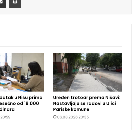
datak u Nišu prima
Uređen trotoar prema Nišavi:
 Mesečno od 18.000
Nastavljaju se radovi u Ulici
dinara
Pariske komune
 20:59
06.08.2026 20:35