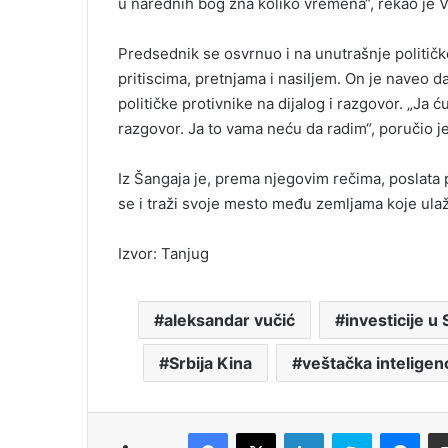
u narednih bog zna koliko vremena“, rekao je V
Predsednik se osvrnuo i na unutrašnje političke
pritiscima, pretnjama i nasiljem. On je naveo d
političke protivnike na dijalog i razgovor. „Ja
razgovor. Ja to vama neću da radim“, poručio je
Iz Šangaja je, prema njegovim rečima, poslata p
se i traži svoje mesto među zemljama koje ulažu
Izvor: Tanjug
aleksandar vučić
investicije u S
Srbija Kina
veštačka inteligenc
Facebook
X
LinkedIn
Skype
Messenger