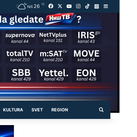
℃
26
Facebook
X
YouTube
Instagram
TikTok
Instagram
Sidebar
Niš
Pretraži
KULTURA
SVET
REGION