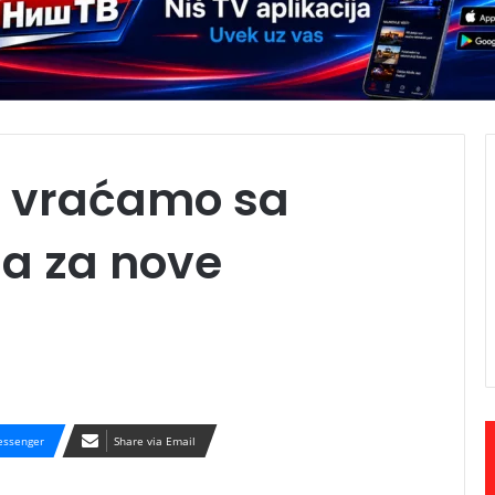
se vraćamo sa
a za nove
ssenger
Share via Email