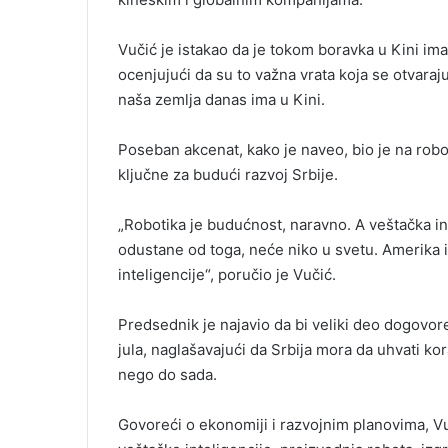
Vučić je istakao da je tokom boravka u Kini im
ocenjujući da su to važna vrata koja se otvaraju 
naša zemlja danas ima u Kini.
Poseban akcenat, kako je naveo, bio je na roboti
ključne za budući razvoj Srbije.
„Robotika je budućnost, naravno. A veštačka in
odustane od toga, neće niko u svetu. Amerika 
inteligencije“, poručio je Vučić.
Predsednik je najavio da bi veliki deo dogovo
jula, naglašavajući da Srbija mora da uhvati ko
nego do sada.
Govoreći o ekonomiji i razvojnim planovima, Vuč