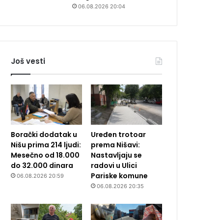
06.08.2026 20:04
Još vesti
Borački dodatak u
Uređen trotoar
Nišu prima 214 ljudi:
prema Nišavi:
Mesečno od 18.000
Nastavljaju se
do 32.000 dinara
radovi u Ulici
Pariske komune
06.08.2026 20:59
06.08.2026 20:35