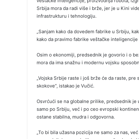
veštačke inteligencije, proizvodnja robota, izg
Srbija mora da radi više i brže, jer je u Kini 
infrastrukturu i tehnologiju.
„Sanjam kako da dovedem fabrike u Srbiju, kako
kako da pravimo fabrike veštačke inteligencije 
Osim o ekonomiji, predsednik je govorio i o bez
mora da ima snažnu i modernu vojsku sposobnu 
„Vojska Srbije raste i još brže će da raste, pr
skokove“, istakao je Vučić.
Osvrćući se na globalne prilike, predsednik je 
samo po Srbiju, već i po ceo evropski kontinen
ostane stabilna, mudra i odgovorna.
„To bi bila užasna pozicija ne samo za nas, ve