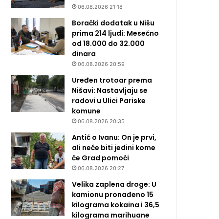
06.08.2026 21:18
Borački dodatak u Nišu
prima 214 ljudi: Mesečno
od 18.000 do 32.000
dinara
06.08.2026 20:59
Uređen trotoar prema
Nišavi: Nastavljaju se
radovi u Ulici Pariske
komune
06.08.2026 20:35
Antić o Ivanu: On je prvi,
ali neće biti jedini kome
će Grad pomoći
06.08.2026 20:27
Velika zaplena droge: U
kamionu pronađeno 15
kilograma kokaina i 36,5
kilograma marihuane