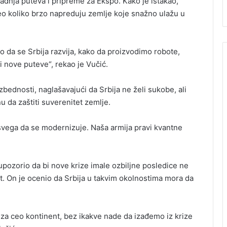
radnja puteva i pripreme za Ekspo. Kako je istakao,
video koliko brzo napreduju zemlje koje snažno ulažu u
 da se Srbija razvija, kako da proizvodimo robote,
i nove puteve“, rekao je Vučić.
bednosti, naglašavajući da Srbija ne želi sukobe, ali
da zaštiti suverenitet zemlje.
e svega da se modernizuje. Naša armija pravi kvantne
upozorio da bi nove krize imale ozbiljne posledice ne
t. On je ocenio da Srbija u takvim okolnostima mora da
ć za ceo kontinent, bez ikakve nade da izađemo iz krize