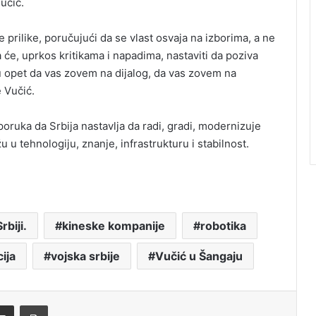
učić.
 prilike, poručujući da se vlast osvaja na izborima, a ne
a će, uprkos kritikama i napadima, nastaviti da poziva
 ću opet da vas zovem na dijalog, da vas zovem na
 Vučić.
oruka da Srbija nastavlja da radi, gradi, modernizuje
 u tehnologiju, znanje, infrastrukturu i stabilnost.
rbiji.
kineske kompanije
robotika
ija
vojska srbije
Vučić u Šangaju
Share via Email
Print