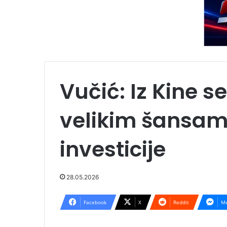
Vučić: Iz Kine 
velikim šansam
investicije
28.05.2026
Facebook
X
Reddit
Me