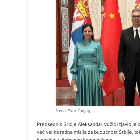
Izvor: Foto Tanjug
Predsednik Srbije Aleksandar Vučić izjavio je 
već velika radna misija za budućnost Srbije, 
kineskim i globalnim kompanijama.