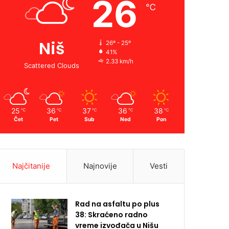
26
℃
Niš
26º - 25º
41%
2.33 km/h
Scattered Clouds
25
36
37
36
38
℃
℃
℃
℃
℃
Čet
Pet
Sub
Ned
Pon
Najčitanije
Najnovije
Vesti
Rad na asfaltu po plus
38: Skraćeno radno
vreme izvođača u Nišu