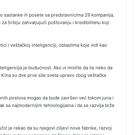
ao sastanke ili posete sa predstavnicima 29 kompanija,
za Srbiju zahvaljujući poštovanju i kredibilitetu koji
ci i veštačkoj inteligenciji, oblastima koje vidi kao
teligencija je budućnost. Ako vi mislite da će neko da
i Kina su dve prve sile sveta upravo zbog veštačke
renih poslova mogao da bude završen već tokom juna i
rak sa najmodernijim tehnologijama i da se razvija brže
ić je rekao da su njegovi ciljevi nove fabrike, razvoj