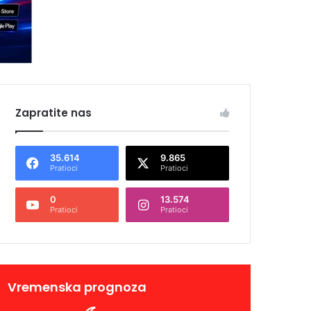
Zapratite nas
35.614
9.865
Pratioci
Pratioci
0
13.574
Pratioci
Pratioci
Vremenska prognoza