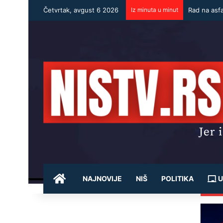
Četvrtak, avgust 6 2026
Iz minuta u minut
Rad na asf
POČETNA
NAJNOVIJE
NIŠ
POLITIKA
U