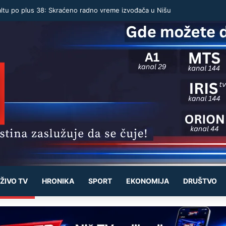
altu po plus 38: Skraćeno radno vreme izvođača u Nišu
ŽIVO TV
HRONIKA
SPORT
EKONOMIJA
DRUŠTVO