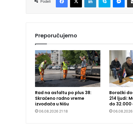
Podeli
Preporučujemo
Rad na asfaltu po plus 38:
Borački do
Skraćeno radno vreme
214 ljudi:
izvođača u Nišu
do 32.000 
06.08.2026 21:18
06.08.2026