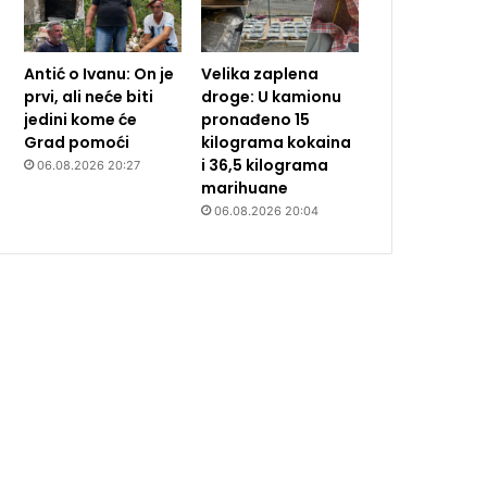
Antić o Ivanu: On je
Velika zaplena
prvi, ali neće biti
droge: U kamionu
jedini kome će
pronađeno 15
Grad pomoći
kilograma kokaina
i 36,5 kilograma
06.08.2026 20:27
marihuane
06.08.2026 20:04