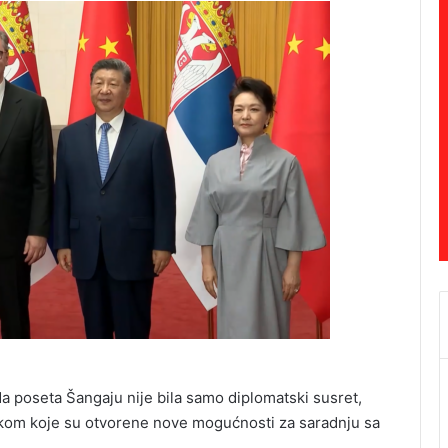
da poseta Šangaju nije bila samo diplomatski susret,
tokom koje su otvorene nove mogućnosti za saradnju sa