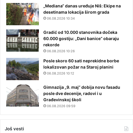
„Mediana“ danas uređuje Niš: Ekipe na
desetinama lokacija širom grada
06.08.2026 10:34
Gradić od 10.000 stanovnika dočeka
60.000 gostiju: „Dani banice“ obaraju
rekorde
06.08.2026 10:26
Posle skoro 60 sati neprekidne borbe
lokalizovan požar na Staroj planini
06.08.2026 10:12
Gimnazija „9. maj“ dobija novu fasadu
posle dve decenije, radovi i u
Građevinskoj školi
06.08.2026 09:59
Još vesti