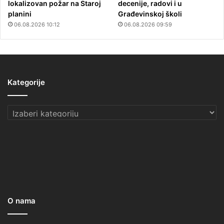
lokalizovan požar na Staroj
decenije, radovi i u
planini
Građevinskoj školi
06.08.2026 10:12
06.08.2026 09:59
Kategorije
Kategorije
O nama