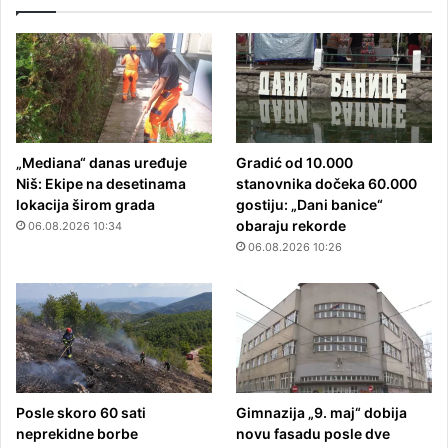
„Mediana“ danas uređuje
Gradić od 10.000
Niš: Ekipe na desetinama
stanovnika dočeka 60.000
lokacija širom grada
gostiju: „Dani banice“
obaraju rekorde
06.08.2026 10:34
06.08.2026 10:26
Posle skoro 60 sati
Gimnazija „9. maj“ dobija
neprekidne borbe
novu fasadu posle dve