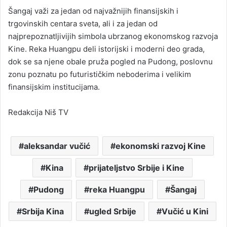
Šangaj važi za jedan od najvažnijih finansijskih i
trgovinskih centara sveta, ali i za jedan od
najprepoznatljivijih simbola ubrzanog ekonomskog razvoja
Kine. Reka Huangpu deli istorijski i moderni deo grada,
dok se sa njene obale pruža pogled na Pudong, poslovnu
zonu poznatu po futurističkim neboderima i velikim
finansijskim institucijama.
Redakcija Niš TV
aleksandar vučić
ekonomski razvoj Kine
Kina
prijateljstvo Srbije i Kine
Pudong
reka Huangpu
Šangaj
Srbija Kina
ugled Srbije
Vučić u Kini