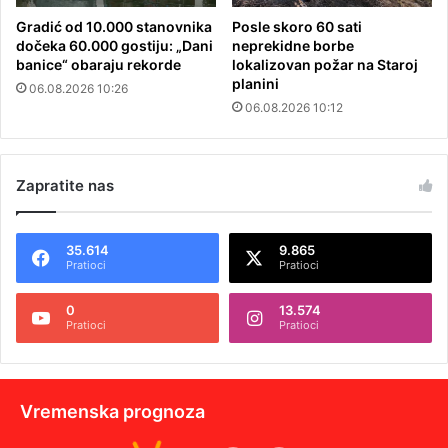
Gradić od 10.000 stanovnika
Posle skoro 60 sati
dočeka 60.000 gostiju: „Dani
neprekidne borbe
banice“ obaraju rekorde
lokalizovan požar na Staroj
planini
06.08.2026 10:26
06.08.2026 10:12
Zapratite nas
35.614
9.865
Pratioci
Pratioci
0
13.574
Pratioci
Pratioci
Vremenska prognoza