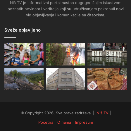
Niš TV je informativni portal nastao dugogodišnjim iskustvom
poznatih novinara i voditelja koji su udruživanjem pokrenuli novi
vid objavljivanja i komunikacije sa čitaocima.
Sveže objavljeno
© Copyright 2026, Sva prava zadržava |
Niš TV
|
Početna
O nama
Impresum