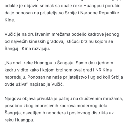
odakle je objavio snimak sa obale reke Huangpu i poručio
da je ponosan na prijateljstvo Srbije i Narodne Republike
Kine.
Vučić je na društvenim mrežama podelio kadrove jednog
od najvećih kineskih gradova, ističući brzinu kojom se
Šangaj i Kina razvijaju.
„Na obali reke Huangpu u Šangaju. Samo da u jednom
kadru vidite kako i kojom brzinom ovaj grad i NR Kina
napreduju. Ponosan na naše prijateljstvo i ugled koji Srbija
ovde uživa“, napisao je Vučić.
Njegova objava privukla je pažnju na društvenim mrežama,
posebno zbog impresivnih kadrova modernog dela
Šangaja, osvetljenih nebodera i poslovnog distrikta uz
reku Huangpu.