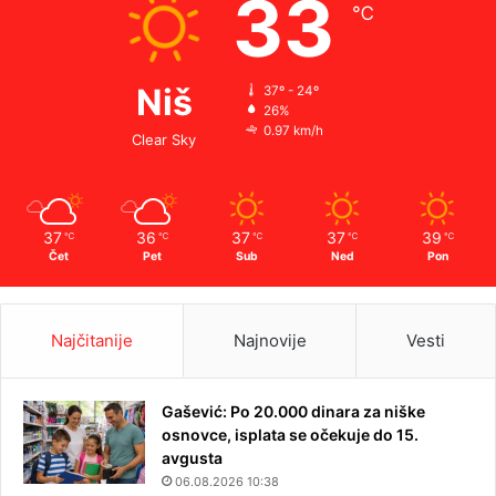
33
℃
Niš
37º - 24º
26%
0.97 km/h
Clear Sky
37
36
37
37
39
℃
℃
℃
℃
℃
Čet
Pet
Sub
Ned
Pon
Najčitanije
Najnovije
Vesti
Gašević: Po 20.000 dinara za niške
osnovce, isplata se očekuje do 15.
avgusta
06.08.2026 10:38