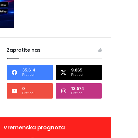
Zapratite nas
35.614
9.865
Pratioci
Pratioci
0
13.574
Pratioci
Pratioci
Vremenska prognoza