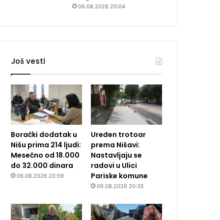
06.08.2026 20:04
Još vesti
Borački dodatak u
Uređen trotoar
Nišu prima 214 ljudi:
prema Nišavi:
Mesečno od 18.000
Nastavljaju se
do 32.000 dinara
radovi u Ulici
Pariske komune
06.08.2026 20:59
06.08.2026 20:35