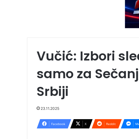
Vučić: Izbori sl
samo za Sečanj,
Srbiji
23.11.2025
Facebook
X
Reddit
Me