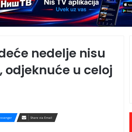
edeće nedelje nisu
 odjeknuće u celoj
ssenger
Share via Email