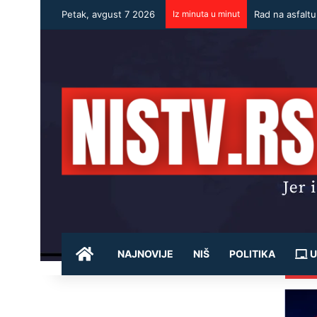
Petak, avgust 7 2026
Iz minuta u minut
Rad na asfalt
POČETNA
NAJNOVIJE
NIŠ
POLITIKA
U