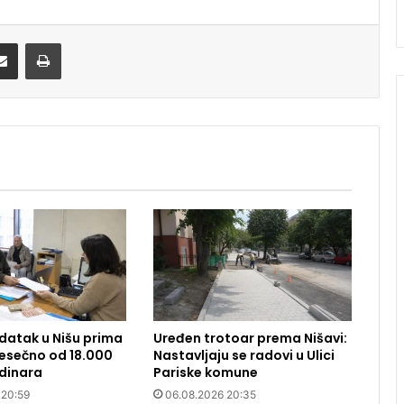
Share via Email
Print
datak u Nišu prima
Uređen trotoar prema Nišavi:
 Mesečno od 18.000
Nastavljaju se radovi u Ulici
dinara
Pariske komune
 20:59
06.08.2026 20:35