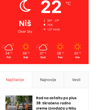
22
℃
Niš
34º - 21º
70%
1.27 km/h
Clear Sky
34
36
37
38
40
℃
℃
℃
℃
℃
Pet
Sub
Ned
Pon
Uto
Najčitanije
Najnovije
Vesti
Rad na asfaltu po plus
38: Skraćeno radno
vreme izvođača u Nišu