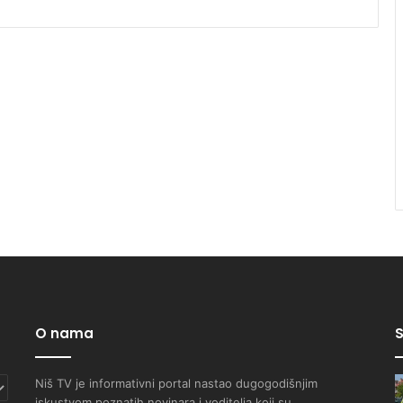
O nama
S
Niš TV je informativni portal nastao dugogodišnjim
iskustvom poznatih novinara i voditelja koji su