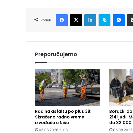
Facebook
X
LinkedIn
Skype
Messenger
Podeli
Preporučujemo
Rad na asfaltu po plus 38:
Borački do
Skraćeno radno vreme
214 ljudi:
izvođača u Nišu
do 32.000 
06.08.2026 21:18
06.08.2026