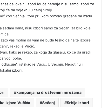
anas da lokalni izbori iduće nedelje nisu samo izbori za
ji će da odjeknu u celoj Srbiji.
mić kod Sečnja i tom prilikom pozvao građane da izađu
za sedam dana, nisu izbori samo za Sečanj za bilo koje
omića.
. I zato vas molim da vam ne bude teško da na te izbore
ćanj“, rekao je Vučić.
ari, kako je rekao, za koga da glasaju, ko će da uradi
a vodi bolje.
odlučuje“, istakao je Vučić. U Sečnju, Negotinu i
okalni izbori.
ori
kampanja na društvenim mrežama
čke izjave Vučića
Sečanj
Srbija izbori