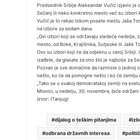
Predsednik Srbije Aleksandar Vučić izjavio je d
Sečanj ili neko konkretno mesto već su izbori ko
Vučić je to rekao tokom posete mestu Jaša To
na izbore za sedam dana.
„Ovi izbori koji se održavaju sledeće nedelje, 
mesto, od Boke, Krajišnika, Sutjeske ili Jaše T
Ovo su izbori koji će da odjeknu u celoj Srbiji
izađete, da glasate za ono što je najbolje za Se
Pozvao je sve domaćine da razmisle o jednoj stv
nešto, ko će da pomogne nešto i ko će zemlju d
„Tako se u svakoj demokratskoj zemlji na svetu 
Mionici, u nedelju, 30. novembra, biće održani l
Izvor: (Tanjug)
dijalog o teškim pitanjima
izb
odbrana državnih interesa
politi