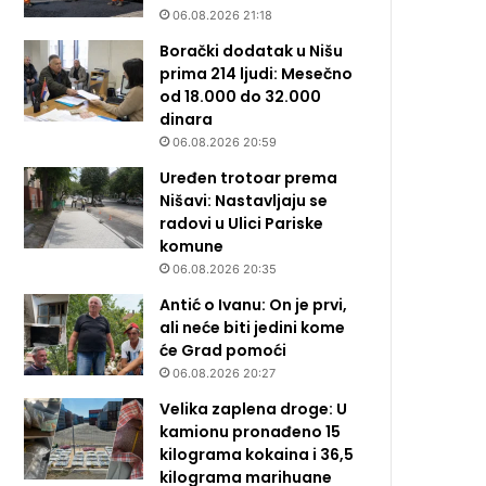
06.08.2026 21:18
Borački dodatak u Nišu
prima 214 ljudi: Mesečno
od 18.000 do 32.000
dinara
06.08.2026 20:59
Uređen trotoar prema
Nišavi: Nastavljaju se
radovi u Ulici Pariske
komune
06.08.2026 20:35
Antić o Ivanu: On je prvi,
ali neće biti jedini kome
će Grad pomoći
06.08.2026 20:27
Velika zaplena droge: U
kamionu pronađeno 15
kilograma kokaina i 36,5
kilograma marihuane