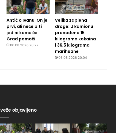
Antić o Ivanu: On je
Velika zaplena
prvi, ali neće biti
droge: U kamionu
jedini kome će
pronađeno 15
Grad pomoći
kilograma kokaina
i 36,5 kilograma
06.08.2026 20:27
marihuane
06.08.2026 20:04
veže objavljeno