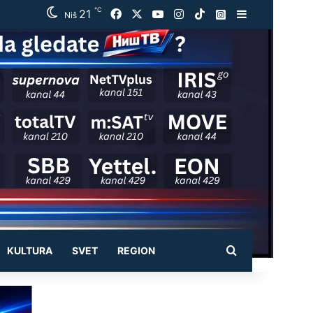
℃
21
Facebook
X
YouTube
Instagram
TikTok
Instagram
Sidebar
Niš
Pretraži
KULTURA
SVET
REGION