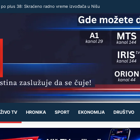
u po plus 38: Skraćeno radno vreme izvođača u Nišu
ŽIVO TV
HRONIKA
SPORT
EKONOMIJA
DRUŠTVO