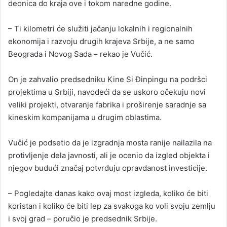
deonica do kraja ove i tokom naredne godine.
– Ti kilometri će služiti jačanju lokalnih i regionalnih
ekonomija i razvoju drugih krajeva Srbije, a ne samo
Beograda i Novog Sada – rekao je Vučić.
On je zahvalio predsedniku Kine Si Đinpingu na podršci
projektima u Srbiji, navodeći da se uskoro očekuju novi
veliki projekti, otvaranje fabrika i proširenje saradnje sa
kineskim kompanijama u drugim oblastima.
Vučić je podsetio da je izgradnja mosta ranije nailazila na
protivljenje dela javnosti, ali je ocenio da izgled objekta i
njegov budući značaj potvrđuju opravdanost investicije.
– Pogledajte danas kako ovaj most izgleda, koliko će biti
koristan i koliko će biti lep za svakoga ko voli svoju zemlju
i svoj grad – poručio je predsednik Srbije.