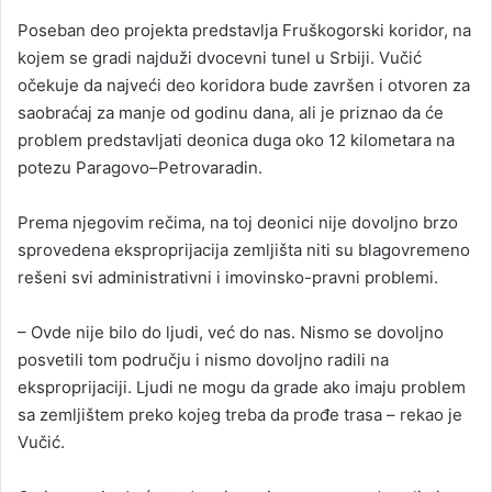
Poseban deo projekta predstavlja Fruškogorski koridor, na
kojem se gradi najduži dvocevni tunel u Srbiji. Vučić
očekuje da najveći deo koridora bude završen i otvoren za
saobraćaj za manje od godinu dana, ali je priznao da će
problem predstavljati deonica duga oko 12 kilometara na
potezu Paragovo–Petrovaradin.
Prema njegovim rečima, na toj deonici nije dovoljno brzo
sprovedena eksproprijacija zemljišta niti su blagovremeno
rešeni svi administrativni i imovinsko-pravni problemi.
– Ovde nije bilo do ljudi, već do nas. Nismo se dovoljno
posvetili tom području i nismo dovoljno radili na
eksproprijaciji. Ljudi ne mogu da grade ako imaju problem
sa zemljištem preko kojeg treba da prođe trasa – rekao je
Vučić.