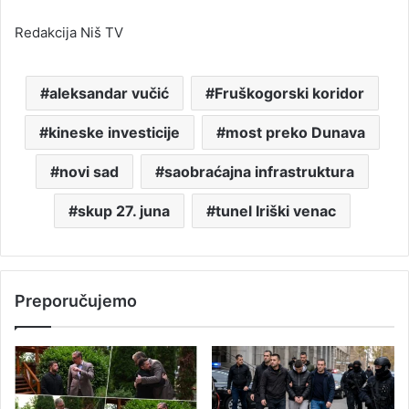
Redakcija Niš TV
aleksandar vučić
Fruškogorski koridor
kineske investicije
most preko Dunava
novi sad
saobraćajna infrastruktura
skup 27. juna
tunel Iriški venac
Preporučujemo