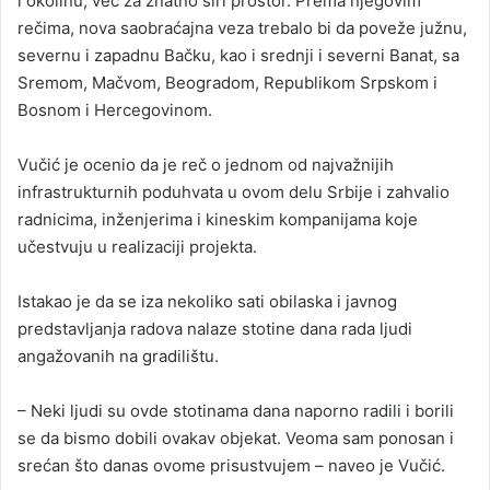
i okolinu, već za znatno širi prostor. Prema njegovim
rečima, nova saobraćajna veza trebalo bi da poveže južnu,
severnu i zapadnu Bačku, kao i srednji i severni Banat, sa
Sremom, Mačvom, Beogradom, Republikom Srpskom i
Bosnom i Hercegovinom.
Vučić je ocenio da je reč o jednom od najvažnijih
infrastrukturnih poduhvata u ovom delu Srbije i zahvalio
radnicima, inženjerima i kineskim kompanijama koje
učestvuju u realizaciji projekta.
Istakao je da se iza nekoliko sati obilaska i javnog
predstavljanja radova nalaze stotine dana rada ljudi
angažovanih na gradilištu.
– Neki ljudi su ovde stotinama dana naporno radili i borili
se da bismo dobili ovakav objekat. Veoma sam ponosan i
srećan što danas ovome prisustvujem – naveo je Vučić.