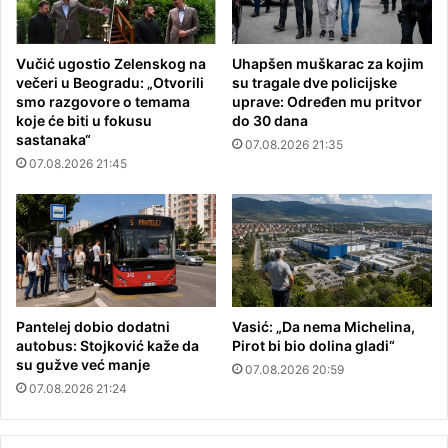
Vučić ugostio Zelenskog na
Uhapšen muškarac za kojim
večeri u Beogradu: „Otvorili
su tragale dve policijske
smo razgovore o temama
uprave: Određen mu pritvor
koje će biti u fokusu
do 30 dana
sastanaka“
07.08.2026 21:35
07.08.2026 21:45
Pantelej dobio dodatni
Vasić: „Da nema Michelina,
autobus: Stojković kaže da
Pirot bi bio dolina gladi“
su gužve već manje
07.08.2026 20:59
07.08.2026 21:24