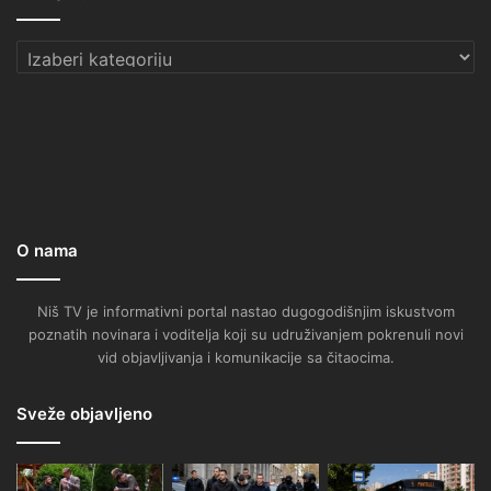
Kategorije
O nama
Niš TV je informativni portal nastao dugogodišnjim iskustvom
poznatih novinara i voditelja koji su udruživanjem pokrenuli novi
vid objavljivanja i komunikacije sa čitaocima.
Sveže objavljeno