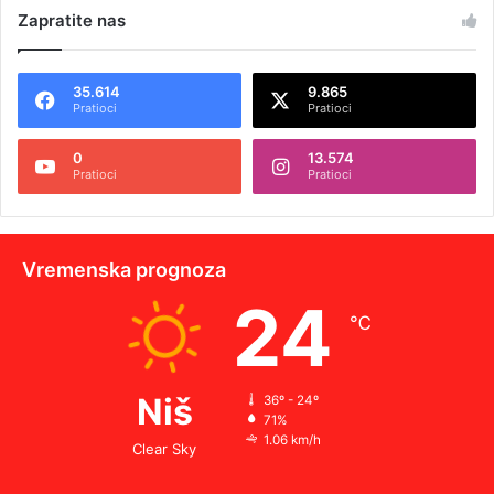
Zapratite nas
35.614
9.865
Pratioci
Pratioci
0
13.574
Pratioci
Pratioci
Vremenska prognoza
24
℃
Niš
36º - 24º
71%
1.06 km/h
Clear Sky