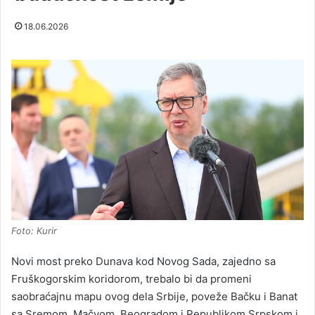
18.06.2026
Foto: Kurir
Novi most preko Dunava kod Novog Sada, zajedno sa
Fruškogorskim koridorom, trebalo bi da promeni
saobraćajnu mapu ovog dela Srbije, poveže Bačku i Banat
sa Sremom, Mačvom, Beogradom i Republikom Srpskom i