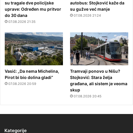
su tragale dve policijske
autobus: Stojković kaže da
uprave: Određen mu pritvor
su gužve već manje
do 30 dana
07.08.2026 21:24
07.08.2026 21:35
Vasić: „Da nema Michelina,
Tramvaji ponovo u Nišu?
Pirot bi bio dolina gladi“
Stojković: Stara želja
građana, ali sistem je veoma
07.08.2026 20:59
skup
07.08.2026 20:45
Kategorije