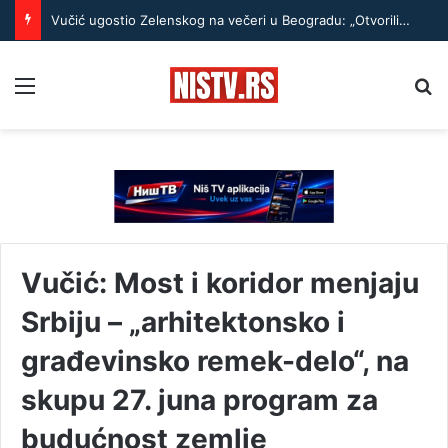
Vučić ugostio Zelenskog na večeri u Beogradu: „Otvorili smo razgovore o temama koje će biti u fokusu sastanaka“
Menu
Pr
Vučić: Most i koridor menjaju
Srbiju – „arhitektonsko i
građevinsko remek-delo“, na
skupu 27. juna program za
budućnost zemlje