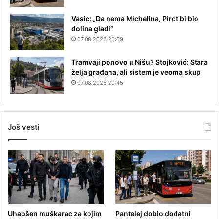
Vasić: „Da nema Michelina, Pirot bi bio
dolina gladi“
07.08.2026 20:59
Tramvaji ponovo u Nišu? Stojković: Stara
želja građana, ali sistem je veoma skup
07.08.2026 20:45
Još vesti
Uhapšen muškarac za kojim
Pantelej dobio dodatni