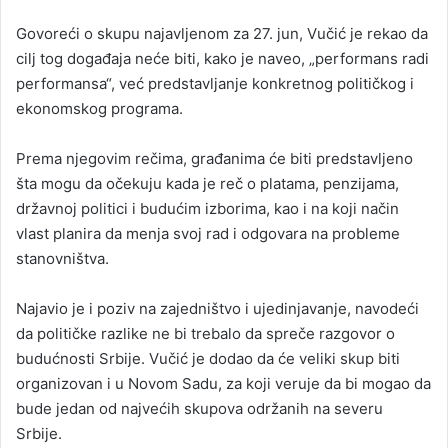
Govoreći o skupu najavljenom za 27. jun, Vučić je rekao da
cilj tog događaja neće biti, kako je naveo, „performans radi
performansa“, već predstavljanje konkretnog političkog i
ekonomskog programa.
Prema njegovim rečima, građanima će biti predstavljeno
šta mogu da očekuju kada je reč o platama, penzijama,
državnoj politici i budućim izborima, kao i na koji način
vlast planira da menja svoj rad i odgovara na probleme
stanovništva.
Najavio je i poziv na zajedništvo i ujedinjavanje, navodeći
da političke razlike ne bi trebalo da spreče razgovor o
budućnosti Srbije. Vučić je dodao da će veliki skup biti
organizovan i u Novom Sadu, za koji veruje da bi mogao da
bude jedan od najvećih skupova održanih na severu
Srbije.