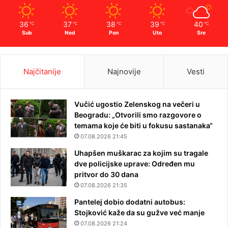
36
37
38
39
40
℃
℃
℃
℃
℃
Sub
Ned
Pon
Uto
Sre
Najčitanije
Najnovije
Vesti
Vučić ugostio Zelenskog na večeri u
Beogradu: „Otvorili smo razgovore o
temama koje će biti u fokusu sastanaka“
07.08.2026 21:45
Uhapšen muškarac za kojim su tragale
dve policijske uprave: Određen mu
pritvor do 30 dana
07.08.2026 21:35
Pantelej dobio dodatni autobus:
Stojković kaže da su gužve već manje
07.08.2026 21:24