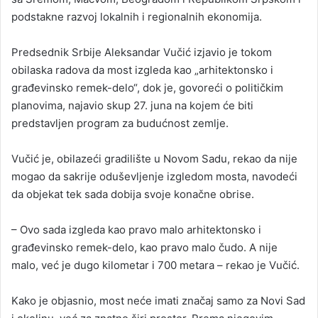
podstakne razvoj lokalnih i regionalnih ekonomija.
Predsednik Srbije Aleksandar Vučić izjavio je tokom
obilaska radova da most izgleda kao „arhitektonsko i
građevinsko remek-delo“, dok je, govoreći o političkim
planovima, najavio skup 27. juna na kojem će biti
predstavljen program za budućnost zemlje.
Vučić je, obilazeći gradilište u Novom Sadu, rekao da nije
mogao da sakrije oduševljenje izgledom mosta, navodeći
da objekat tek sada dobija svoje konačne obrise.
– Ovo sada izgleda kao pravo malo arhitektonsko i
građevinsko remek-delo, kao pravo malo čudo. A nije
malo, već je dugo kilometar i 700 metara – rekao je Vučić.
Kako je objasnio, most neće imati značaj samo za Novi Sad