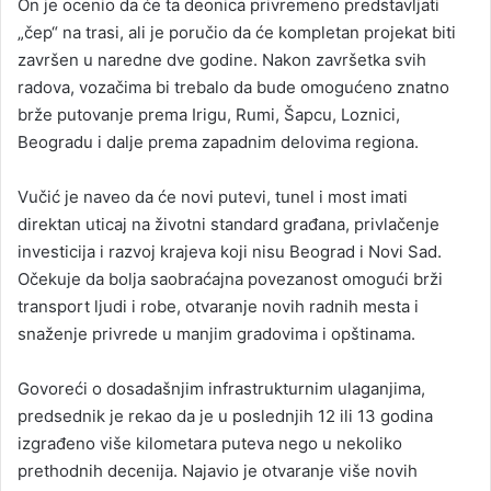
On je ocenio da će ta deonica privremeno predstavljati
„čep“ na trasi, ali je poručio da će kompletan projekat biti
završen u naredne dve godine. Nakon završetka svih
radova, vozačima bi trebalo da bude omogućeno znatno
brže putovanje prema Irigu, Rumi, Šapcu, Loznici,
Beogradu i dalje prema zapadnim delovima regiona.
Vučić je naveo da će novi putevi, tunel i most imati
direktan uticaj na životni standard građana, privlačenje
investicija i razvoj krajeva koji nisu Beograd i Novi Sad.
Očekuje da bolja saobraćajna povezanost omogući brži
transport ljudi i robe, otvaranje novih radnih mesta i
snaženje privrede u manjim gradovima i opštinama.
Govoreći o dosadašnjim infrastrukturnim ulaganjima,
predsednik je rekao da je u poslednjih 12 ili 13 godina
izgrađeno više kilometara puteva nego u nekoliko
prethodnih decenija. Najavio je otvaranje više novih