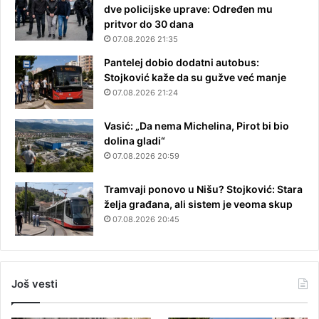
dve policijske uprave: Određen mu
pritvor do 30 dana
07.08.2026 21:35
Pantelej dobio dodatni autobus:
Stojković kaže da su gužve već manje
07.08.2026 21:24
Vasić: „Da nema Michelina, Pirot bi bio
dolina gladi“
07.08.2026 20:59
Tramvaji ponovo u Nišu? Stojković: Stara
želja građana, ali sistem je veoma skup
07.08.2026 20:45
Još vesti