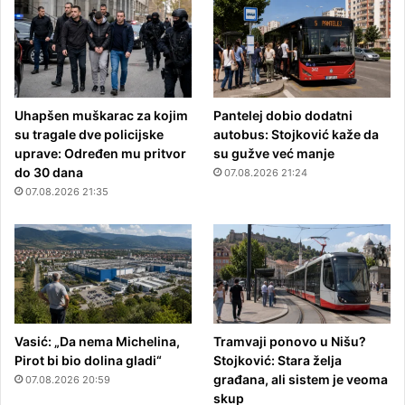
Uhapšen muškarac za kojim
Pantelej dobio dodatni
su tragale dve policijske
autobus: Stojković kaže da
uprave: Određen mu pritvor
su gužve već manje
do 30 dana
07.08.2026 21:24
07.08.2026 21:35
Vasić: „Da nema Michelina,
Tramvaji ponovo u Nišu?
Pirot bi bio dolina gladi“
Stojković: Stara želja
građana, ali sistem je veoma
07.08.2026 20:59
skup