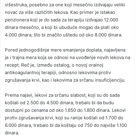
višestruka, posebno za one koji mesečno izdvajaju veliki
novac za više različitih lekova. Kao primer je istakao
penzionera koji je do sada za terapiju izdvajao 12.000
dinara mesečno, a koji bi ubuduće mogao da plati oko
4.000 dinara, što bi značilo uštedu od oko 8.000 dinara.
Pored jednogodišnje mere smanjenja doplata, najavljena
je i trajna mera koja se odnosi na uvođenje novih lekova na
recept. Reč je, između ostalog, o novoj oralnoj
antikoagulantnoj terapiji, odnosno lekovima protiv
zgrušavanja krvi, kao i lekovima za srčanu insuficijenciju.
Prema najavi, lekovi za srčanu slabost, koji su do sada
koštali od 2.500 do 4.500 dinara, trebalo bi da budu
dostupni po cenama od oko 1.650 do 1.800 dinara. Lekovi
protiv zgrušavanja krvi, koji su ranije koštali od 1.700 do
6.000 dinara, trebalo bi da koštaju od 750 do najviše 1.100
dinara.