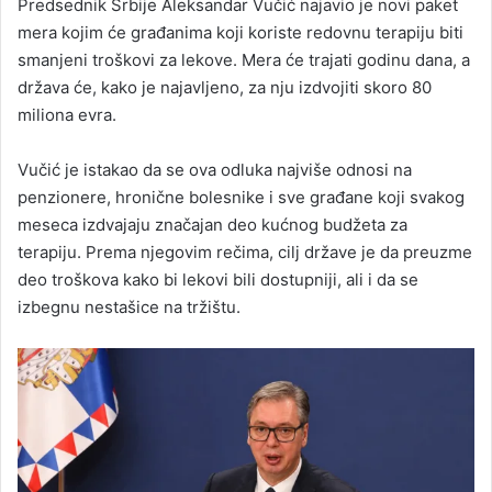
Predsednik Srbije Aleksandar Vučić najavio je novi paket
mera kojim će građanima koji koriste redovnu terapiju biti
smanjeni troškovi za lekove. Mera će trajati godinu dana, a
država će, kako je najavljeno, za nju izdvojiti skoro 80
miliona evra.
Vučić je istakao da se ova odluka najviše odnosi na
penzionere, hronične bolesnike i sve građane koji svakog
meseca izdvajaju značajan deo kućnog budžeta za
terapiju. Prema njegovim rečima, cilj države je da preuzme
deo troškova kako bi lekovi bili dostupniji, ali i da se
izbegnu nestašice na tržištu.