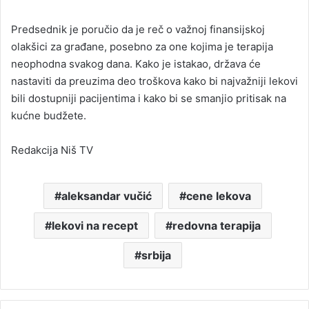
Predsednik je poručio da je reč o važnoj finansijskoj
olakšici za građane, posebno za one kojima je terapija
neophodna svakog dana. Kako je istakao, država će
nastaviti da preuzima deo troškova kako bi najvažniji lekovi
bili dostupniji pacijentima i kako bi se smanjio pritisak na
kućne budžete.
Redakcija Niš TV
aleksandar vučić
cene lekova
lekovi na recept
redovna terapija
srbija