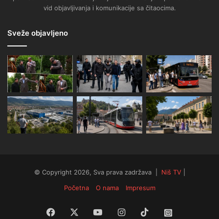
vid objavljivanja i komunikacije sa čitaocima.
Sveže objavljeno
© Copyright 2026, Sva prava zadržava |
Niš TV
|
Početna
O nama
Impresum
Facebook
X
YouTube
Instagram
TikTok
Instagram