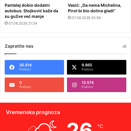
Pantelej dobio dodatni
Vasić: „Da nema Michelina,
autobus: Stojković kaže da
Pirot bi bio dolina gladi“
su gužve već manje
07.08.2026 20:59
07.08.2026 21:24
Zapratite nas
35.614
9.865
Pratioci
Pratioci
0
13.574
Pratioci
Pratioci
Vremenska prognoza
26
℃