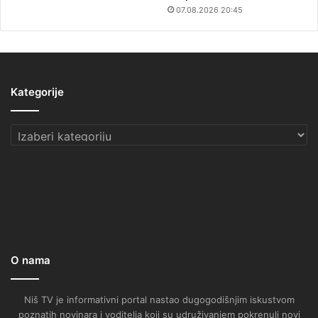
07.08.2026 20:45
Kategorije
Kategorije
O nama
Niš TV je informativni portal nastao dugogodišnjim iskustvom
poznatih novinara i voditelja koji su udruživanjem pokrenuli novi