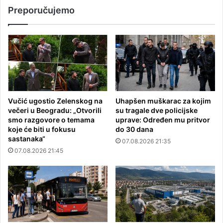
Preporučujemo
Vučić ugostio Zelenskog na
Uhapšen muškarac za kojim
večeri u Beogradu: „Otvorili
su tragale dve policijske
smo razgovore o temama
uprave: Određen mu pritvor
koje će biti u fokusu
do 30 dana
sastanaka“
07.08.2026 21:35
07.08.2026 21:45