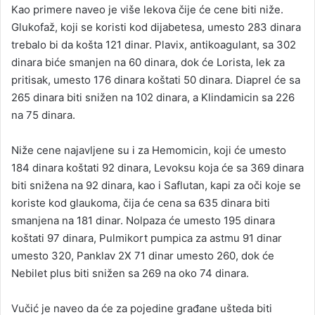
Kao primere naveo je više lekova čije će cene biti niže.
Glukofaž, koji se koristi kod dijabetesa, umesto 283 dinara
trebalo bi da košta 121 dinar. Plavix, antikoagulant, sa 302
dinara biće smanjen na 60 dinara, dok će Lorista, lek za
pritisak, umesto 176 dinara koštati 50 dinara. Diaprel će sa
265 dinara biti snižen na 102 dinara, a Klindamicin sa 226
na 75 dinara.
Niže cene najavljene su i za Hemomicin, koji će umesto
184 dinara koštati 92 dinara, Levoksu koja će sa 369 dinara
biti snižena na 92 dinara, kao i Saflutan, kapi za oči koje se
koriste kod glaukoma, čija će cena sa 635 dinara biti
smanjena na 181 dinar. Nolpaza će umesto 195 dinara
koštati 97 dinara, Pulmikort pumpica za astmu 91 dinar
umesto 320, Panklav 2X 71 dinar umesto 260, dok će
Nebilet plus biti snižen sa 269 na oko 74 dinara.
Vučić je naveo da će za pojedine građane ušteda biti