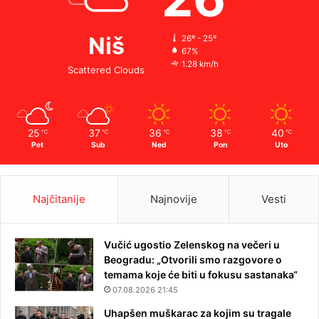
Niš
26º - 25º
67%
1.28 km/h
Scattered Clouds
25
37
36
38
40
℃
℃
℃
℃
℃
Pet
Sub
Ned
Pon
Uto
Najčitanije
Najnovije
Vesti
Vučić ugostio Zelenskog na večeri u
Beogradu: „Otvorili smo razgovore o
temama koje će biti u fokusu sastanaka“
07.08.2026 21:45
Uhapšen muškarac za kojim su tragale