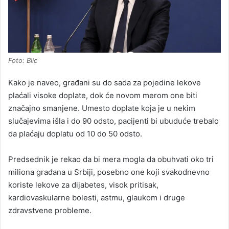
Foto: Blic
Kako je naveo, građani su do sada za pojedine lekove
plaćali visoke doplate, dok će novom merom one biti
značajno smanjene. Umesto doplate koja je u nekim
slučajevima išla i do 90 odsto, pacijenti bi ubuduće trebalo
da plaćaju doplatu od 10 do 50 odsto.
Predsednik je rekao da bi mera mogla da obuhvati oko tri
miliona građana u Srbiji, posebno one koji svakodnevno
koriste lekove za dijabetes, visok pritisak,
kardiovaskularne bolesti, astmu, glaukom i druge
zdravstvene probleme.