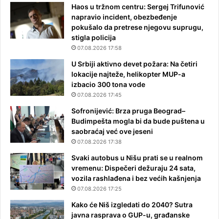
Haos u tržnom centru: Sergej Trifunović
napravio incident, obezbeđenje
pokušalo da pretrese njegovu suprugu,
stigla policija
07.08.2026 17:58
U Srbiji aktivno devet požara: Na četiri
lokacije najteže, helikopter MUP-a
izbacio 300 tona vode
07.08.2026 17:45
Sofronijević: Brza pruga Beograd–
Budimpešta mogla bi da bude puštena u
saobraćaj već ove jeseni
07.08.2026 17:38
Svaki autobus u Nišu prati se u realnom
vremenu: Dispečeri dežuraju 24 sata,
vozila rashlađena i bez većih kašnjenja
07.08.2026 17:25
Kako će Niš izgledati do 2040? Sutra
javna rasprava o GUP-u, građanske