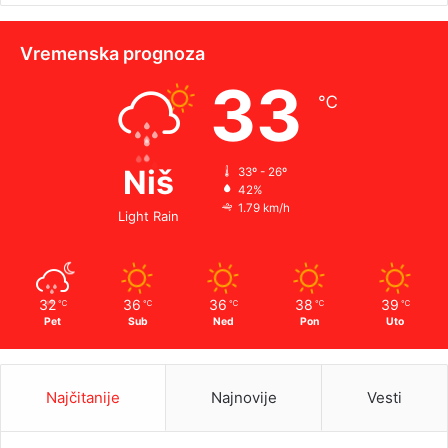
Vremenska prognoza
33
℃
Niš
33º - 26º
42%
1.79 km/h
Light Rain
32
36
36
38
39
℃
℃
℃
℃
℃
Pet
Sub
Ned
Pon
Uto
Najčitanije
Najnovije
Vesti