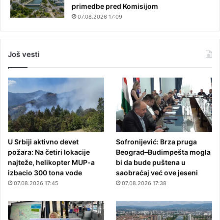
primedbe pred Komisijom
07.08.2026 17:09
Još vesti
U Srbiji aktivno devet
Sofronijević: Brza pruga
požara: Na četiri lokacije
Beograd–Budimpešta mogla
najteže, helikopter MUP-a
bi da bude puštena u
izbacio 300 tona vode
saobraćaj već ove jeseni
07.08.2026 17:45
07.08.2026 17:38