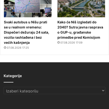
Svaki autobus u Nišu prati
Kako će Niš izgledati do
se u realnom vremenu:
2040? Sutra javna rasprava
Dispečeri dežuraju 24 sata,
o GUP-u, građanske
vozila rashlađena i bez
primedbe pred Komisijom
većih kašnjenja
07.08.2026 17:09
07.08.2026 17:25
Kategorije
Kategorije