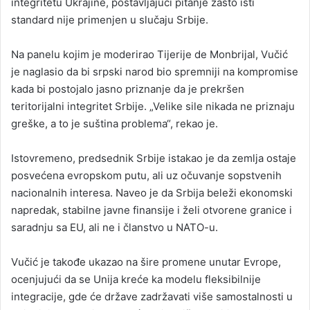
integritetu Ukrajine, postavljajući pitanje zašto isti
standard nije primenjen u slučaju Srbije.
Na panelu kojim je moderirao
Tijerije de Monbrijal
, Vučić
je naglasio da bi srpski narod bio spremniji na kompromise
kada bi postojalo jasno priznanje da je prekršen
teritorijalni integritet Srbije. „Velike sile nikada ne priznaju
greške, a to je suština problema“, rekao je.
Istovremeno, predsednik Srbije istakao je da zemlja ostaje
posvećena evropskom putu, ali uz očuvanje sopstvenih
nacionalnih interesa. Naveo je da Srbija beleži ekonomski
napredak, stabilne javne finansije i želi otvorene granice i
saradnju sa EU, ali ne i članstvo u NATO-u.
Vučić je takođe ukazao na šire promene unutar Evrope,
ocenjujući da se Unija kreće ka modelu fleksibilnije
integracije, gde će države zadržavati više samostalnosti u