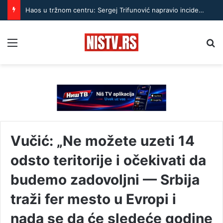
Haos u tržnom centru: Sergej Trifunović napravio incident, obezbeđenje pokušalo da pretrese njegovu suprugu, stigla policija
Menu
Pr
Vučić: „Ne možete uzeti 14
odsto teritorije i očekivati da
budemo zadovoljni — Srbija
traži fer mesto u Evropi i
nada se da će sledeće godine