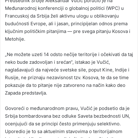
Predsednik Srbije
Aleksandar Vučić
poručio je na
Međunarodnoj konferenciji o globalnoj politici (WPC) u
Francuskoj da Srbija želi aktivnu ulogu u oblikovanju
budućnosti Evrope, ali i jasan, principijelan odnos prema
ključnim političkim pitanjima — pre svega pitanju Kosova i
Metohije.
„Ne možete uzeti 14 odsto nečije teritorije i očekivati da taj
neko bude zadovoljan i srećan“, istakao je Vučić,
naglašavajući da najveće svetske sile, poput Kine, Indije i
Rusije, ne priznaju nezavisnost tzv. Kosova, te da se time
pokazuje da to pitanje nije zatvoreno na način kako deo
Zapada predstavlja.
Govoreći o međunarodnom pravu, Vučić je podsetio da je
Srbija bombardovana bez odluke Saveta bezbednosti UN,
ocenjujući da se principi često primenjuju selektivno.
Uporedio je to sa aktuelnim stavovima o teritorijalnom