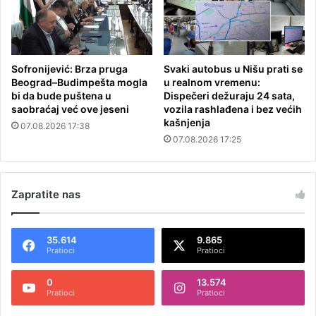
Sofronijević: Brza pruga
Svaki autobus u Nišu prati se
Beograd–Budimpešta mogla
u realnom vremenu:
bi da bude puštena u
Dispečeri dežuraju 24 sata,
saobraćaj već ove jeseni
vozila rashlađena i bez većih
kašnjenja
07.08.2026 17:38
07.08.2026 17:25
Zapratite nas
35.614
9.865
Pratioci
Pratioci
0
13.574
Pratioci
Pratioci