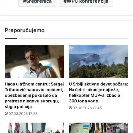
Srebrenica
WPC konferencija
Preporučujemo
Haos u tržnom centru: Sergej
U Srbiji aktivno devet požara:
Trifunović napravio incident,
Na četiri lokacije najteže,
obezbeđenje pokušalo da
helikopter MUP-a izbacio
pretrese njegovu suprugu,
300 tona vode
stigla policija
07.08.2026 17:45
07.08.2026 17:58