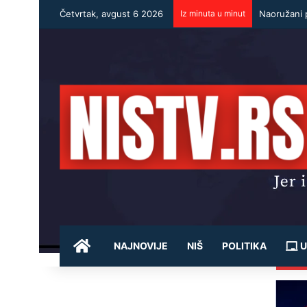
Četvrtak, avgust 6 2026
Iz minuta u minut
Naoružani p
POČETNA
NAJNOVIJE
NIŠ
POLITIKA
U