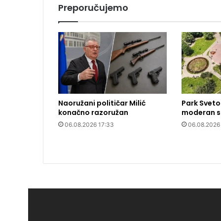
Preporučujemo
Naoružani političar Milić
Park Sveto
konačno razoružan
moderan si
06.08.2026 17:33
06.08.2026