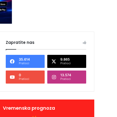
Zapratite nas
35.614
9.865
Pratioci
Pratioci
0
13.574
Pratioci
Pratioci
Vremenska prognoza