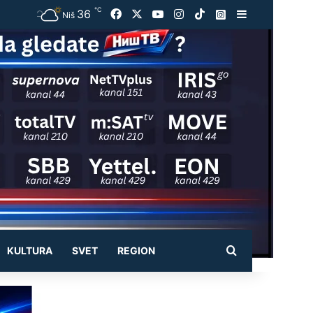
℃
36
Facebook
X
YouTube
Instagram
TikTok
Instagram
Sidebar
Niš
Pretraži
KULTURA
SVET
REGION