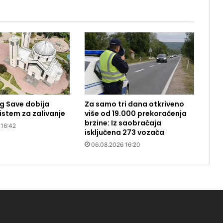
g Save dobija
Za samo tri dana otkriveno
stem za zalivanje
više od 19.000 prekoračenja
brzine: Iz saobraćaja
 16:42
isključena 273 vozača
06.08.2026 16:20