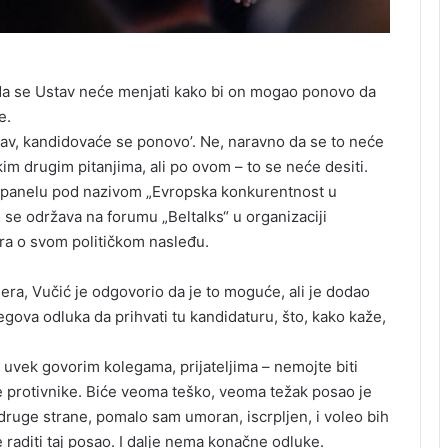
 da se Ustav neće menjati kako bi on mogao ponovo da
e.
stav, kandidovaće se ponovo’. Ne, naravno da se to neće
im drugim pitanjima, ali po ovom – to se neće desiti.
 panelu pod nazivom „Evropska konkurentnost u
se održava na forumu „Beltalks“ u organizaciji
a o svom političkom nasleđu.
era, Vučić je odgovorio da je to moguće, ali je dodao
jegova odluka da prihvati tu kandidaturu, što, kako kaže,
s: uvek govorim kolegama, prijateljima – nemojte biti
še protivnike. Biće veoma teško, veoma težak posao je
 druge strane, pomalo sam umoran, iscrpljen, i voleo bih
raditi taj posao. I dalje nema konačne odluke.