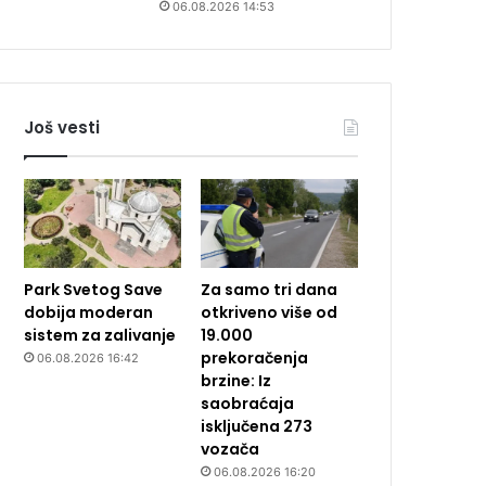
06.08.2026 14:53
Još vesti
Park Svetog Save
Za samo tri dana
dobija moderan
otkriveno više od
sistem za zalivanje
19.000
prekoračenja
06.08.2026 16:42
brzine: Iz
saobraćaja
isključena 273
vozača
06.08.2026 16:20