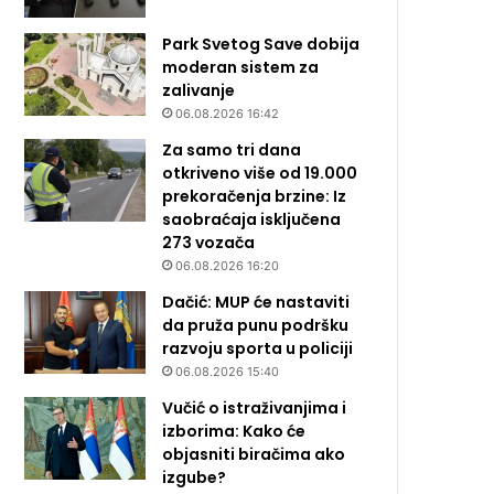
Park Svetog Save dobija
moderan sistem za
zalivanje
06.08.2026 16:42
Za samo tri dana
otkriveno više od 19.000
prekoračenja brzine: Iz
saobraćaja isključena
273 vozača
06.08.2026 16:20
Dačić: MUP će nastaviti
da pruža punu podršku
razvoju sporta u policiji
06.08.2026 15:40
Vučić o istraživanjima i
izborima: Kako će
objasniti biračima ako
izgube?