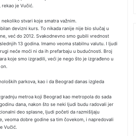
rekao je Vučić.
 nekoliko stvari koje smatra važnim.
bilan devizni kurs. To nikada ranije nije bio slučaj u
ine, već do 2012. Svakodnevno smo gubili vrednost
ednjih 13 godina. Imamo veoma stabilnu valutu. I ljudi
 drugi neće moći ni da ih prefarbaju u budućnosti. Broj
ara koje smo izgradili, veći je nego što je izgrađeno u
 on.
noloških parkova, kao i da Beograd danas izgleda
izgradnju metroa koji Beograd kao metropola do sada
e godinu dana, nakon što se neki ljudi budu radovali jer
cionalni deo splasne, ljudi početi da razmišljaju
bre, veoma dobre godine sa tim čovekom, i napredovali
e Vučić.