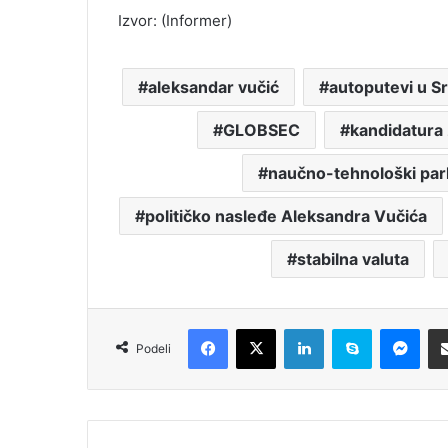
Izvor: (Informer)
aleksandar vučić
autoputevi u Srb
GLOBSEC
kandidatura 
naučno-tehnološki par
političko nasleđe Aleksandra Vučića
stabilna valuta
Facebook
X
LinkedIn
Skype
Messenger
Podeli