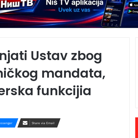
njati Ustav zbog
ničkog mandata,
rska funkcijia
ssenger
Share via Email