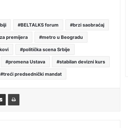
iji
BELTALKS forum
brzi saobraćaj
za premijera
metro u Beogradu
kovi
politička scena Srbije
promena Ustava
stabilan devizni kurs
treći predsednički mandat
Share via Email
Print