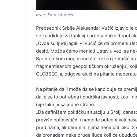
Izvor: Foto Informer
Predsednik Srbije Aleksandar Vučić izjavio je
se kandiduje za funkciju predsednika Republik
„Ovde su ljudi lagali – ‘Vučić će da promeni U
desiti. Možda ćemo menjati Ustav u vezi sa nek
Bar ne tokom mog mandata“, rekao je Vučić na
fragmentisanom geopolitičkom okruženju“, koji 
GLOBSEC-a, odgovarajući na pitanje moderator
Na pitanje da li može da se kandiduje za premij
da je za to potrebna i podrška javnosti, kao i n
nije lako ni sa jedne strane.
„Da definišem političku situaciju u Srbiji dana
previše optimistični i nemojte potcenjivati na
pred nama, ali barem ni njima neće biti lako. S
da pronađem neke druge ljude koji će ubuduće 