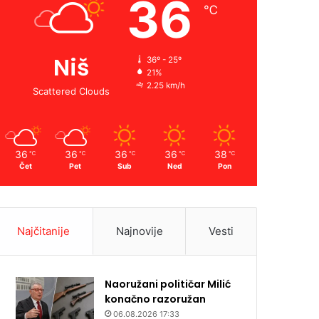
36
℃
Niš
36º - 25º
21%
2.25 km/h
Scattered Clouds
36
36
36
36
38
℃
℃
℃
℃
℃
Čet
Pet
Sub
Ned
Pon
Najčitanije
Najnovije
Vesti
Naoružani političar Milić
konačno razoružan
06.08.2026 17:33