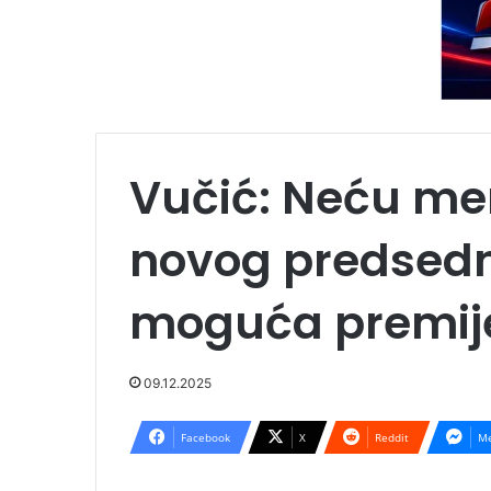
Vučić: Neću me
novog predsed
moguća premije
09.12.2025
Facebook
X
Reddit
Me