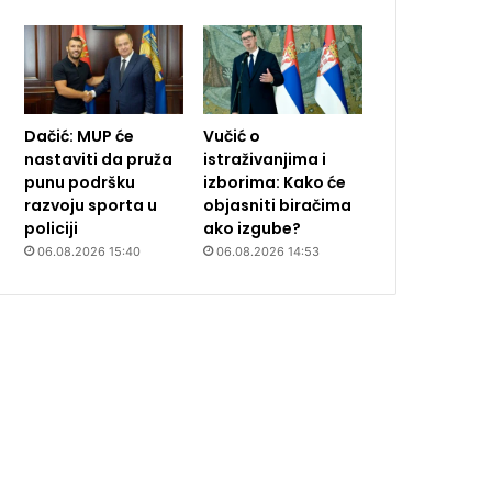
Dačić: MUP će
Vučić o
nastaviti da pruža
istraživanjima i
punu podršku
izborima: Kako će
razvoju sporta u
objasniti biračima
policiji
ako izgube?
06.08.2026 15:40
06.08.2026 14:53