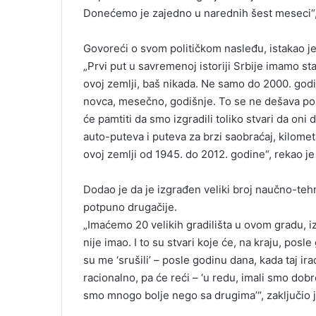
Donećemo je zajedno u narednih šest meseci“, 
Govoreći o svom političkom nasleđu, istakao je
„Prvi put u savremenoj istoriji Srbije imamo sta
ovoj zemlji, baš nikada. Ne samo do 2000. god
novca, mesečno, godišnje. To se ne dešava posl
će pamtiti da smo izgradili toliko stvari da oni
auto-puteva i puteva za brzi saobraćaj, kilomet
ovoj zemlji od 1945. do 2012. godine“, rekao je
Dodao je da je izgrađen veliki broj naučno-teh
potpuno drugačije.
„Imaćemo 20 velikih gradilišta u ovom gradu, 
nije imao. I to su stvari koje će, na kraju, posl
su me ‘srušili’ – posle godinu dana, kada taj ira
racionalno, pa će reći – ‘u redu, imali smo do
smo mnogo bolje nego sa drugima’“, zaključio j