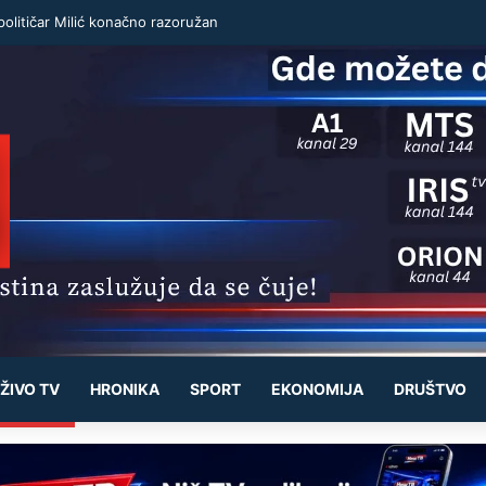
olitičar Milić konačno razoružan
ŽIVO TV
HRONIKA
SPORT
EKONOMIJA
DRUŠTVO