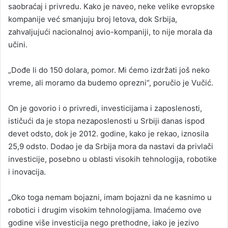
saobraćaj i privredu. Kako je naveo, neke velike evropske
kompanije već smanjuju broj letova, dok Srbija,
zahvaljujući nacionalnoj avio-kompaniji, to nije morala da
učini.
„Dođe li do 150 dolara, pomor. Mi ćemo izdržati još neko
vreme, ali moramo da budemo oprezni“, poručio je Vučić.
On je govorio i o privredi, investicijama i zaposlenosti,
ističući da je stopa nezaposlenosti u Srbiji danas ispod
devet odsto, dok je 2012. godine, kako je rekao, iznosila
25,9 odsto. Dodao je da Srbija mora da nastavi da privlači
investicije, posebno u oblasti visokih tehnologija, robotike
i inovacija.
„Oko toga nemam bojazni, imam bojazni da ne kasnimo u
robotici i drugim visokim tehnologijama. Imaćemo ove
godine više investicija nego prethodne, iako je jezivo