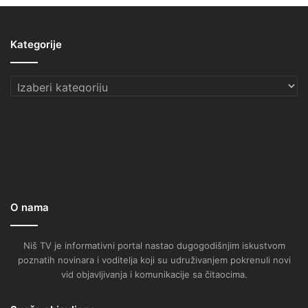
Kategorije
Kategorije
O nama
Niš TV je informativni portal nastao dugogodišnjim iskustvom
poznatih novinara i voditelja koji su udruživanjem pokrenuli novi
vid objavljivanja i komunikacije sa čitaocima.