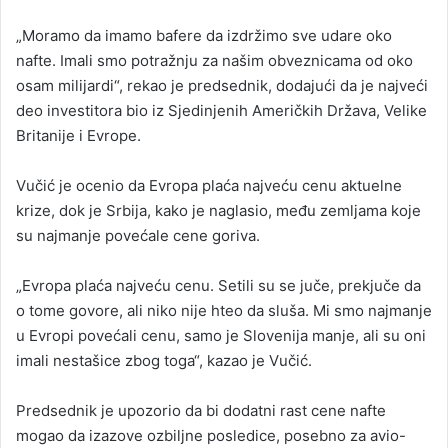
„Moramo da imamo bafere da izdržimo sve udare oko
nafte. Imali smo potražnju za našim obveznicama od oko
osam milijardi“, rekao je predsednik, dodajući da je najveći
deo investitora bio iz Sjedinjenih Američkih Država, Velike
Britanije i Evrope.
Vučić je ocenio da Evropa plaća najveću cenu aktuelne
krize, dok je Srbija, kako je naglasio, među zemljama koje
su najmanje povećale cene goriva.
„Evropa plaća najveću cenu. Setili su se juče, prekjuče da
o tome govore, ali niko nije hteo da sluša. Mi smo najmanje
u Evropi povećali cenu, samo je Slovenija manje, ali su oni
imali nestašice zbog toga“, kazao je Vučić.
Predsednik je upozorio da bi dodatni rast cene nafte
mogao da izazove ozbiljne posledice, posebno za avio-