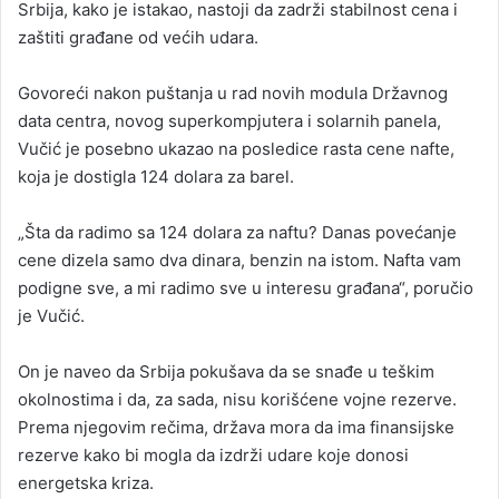
Srbija, kako je istakao, nastoji da zadrži stabilnost cena i
zaštiti građane od većih udara.
Govoreći nakon puštanja u rad novih modula Državnog
data centra, novog superkompjutera i solarnih panela,
Vučić je posebno ukazao na posledice rasta cene nafte,
koja je dostigla 124 dolara za barel.
„Šta da radimo sa 124 dolara za naftu? Danas povećanje
cene dizela samo dva dinara, benzin na istom. Nafta vam
podigne sve, a mi radimo sve u interesu građana“, poručio
je Vučić.
On je naveo da Srbija pokušava da se snađe u teškim
okolnostima i da, za sada, nisu korišćene vojne rezerve.
Prema njegovim rečima, država mora da ima finansijske
rezerve kako bi mogla da izdrži udare koje donosi
energetska kriza.