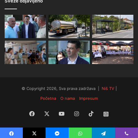
Sveže objavljeno
© Copyright 2026, Sva prava zadržava |
Niš TV
|
Početna
O nama
Impresum
Facebook
X
YouTube
Instagram
TikTok
Instagram