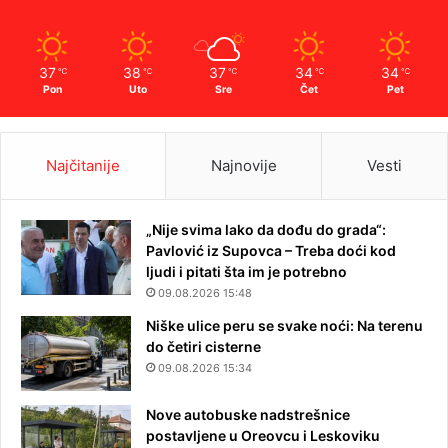
37
38
37
34
34
℃
℃
℃
℃
℃
Pon
Uto
Sre
Čet
Pet
Najčitanije
Najnovije
Vesti
„Nije svima lako da dođu do grada“:
Pavlović iz Supovca – Treba doći kod
ljudi i pitati šta im je potrebno
09.08.2026 15:48
Niške ulice peru se svake noći: Na terenu
do četiri cisterne
09.08.2026 15:34
Nove autobuske nadstrešnice
postavljene u Oreovcu i Leskoviku