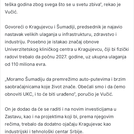
teška godina zbog svega što se u svetu zbiva“, rekao je
Vučić.
Govoreći o Kragujevcu i Šumadiji, predsednik je najavio
nastavak velikih ulaganja u infrastrukturu, zdravstvo i
industriju. Posebno je istakao značaj obnove
Univerzitetskog kliničkog centra u Kragujevcu, čiji bi fizički
radovi trebalo da počnu 2027. godine, uz ukupna ulaganja
od 110 miliona evra.
„Moramo Šumadiju da premrežimo auto-putevima i brzim
saobraćajnicama koje život znače. Obećali smo i da ćemo
obnoviti UKC, i to će biti urađeno“, poručio je Vučić.
On je dodao da će se raditi i na novim investicijama u
Zastavu, kao i na projektima koji bi, prema njegovim
rečima, trebalo da dodatno ojačaju Kragujevac kao
industrijski i tehnološki centar Srbije.