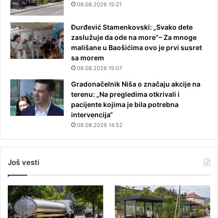
09.08.2026 15:21
Đurđević Stamenkovski: „Svako dete
zaslužuje da ode na more“– Za mnoge
mališane u Baošićima ovo je prvi susret
sa morem
09.08.2026 15:07
Gradonačelnik Niša o značaju akcije na
terenu: „Na pregledima otkrivali i
pacijente kojima je bila potrebna
intervencija“
09.08.2026 14:52
Još vesti