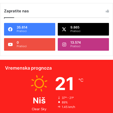
Zapratite nas
35.614
9.865
Pratioci
Pratioci
0
13.574
Pratioci
Pratioci
Vremenska prognoza
21
℃
Niš
37º - 21º
89%
1.45 km/h
Clear Sky