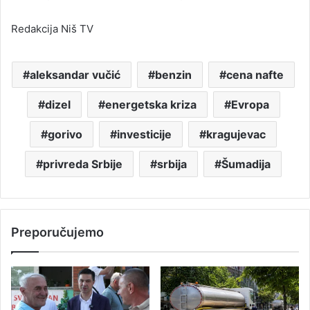
Redakcija Niš TV
aleksandar vučić
benzin
cena nafte
dizel
energetska kriza
Evropa
gorivo
investicije
kragujevac
privreda Srbije
srbija
Šumadija
Preporučujemo