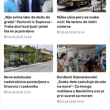
„Nije svima lako da dođu do
Niške ulice peru se svake
grada“: Pavlović iz Supovca –
noći: Na terenu do četiri
Treba doći kod ljudi i pitati
cisterne
šta im je potrebno
09.08.2026 15:34
09.08.2026 15:48
Nove autobuske
Đurđević Stamenkovski:
nadstrešnice postavljene u
„Svako dete zaslužuje da ode
Oreovcu i Leskoviku
na more“– Za mnoge
mališane u Baošićima ovo je
09.08.2026 15:21
prvi susret sa morem
09.08.2026 15:07