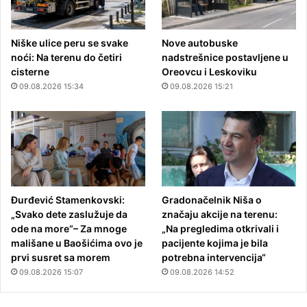
Niške ulice peru se svake
Nove autobuske
noći: Na terenu do četiri
nadstrešnice postavljene u
cisterne
Oreovcu i Leskoviku
09.08.2026 15:34
09.08.2026 15:21
Đurđević Stamenkovski:
Gradonačelnik Niša o
„Svako dete zaslužuje da
značaju akcije na terenu:
ode na more“– Za mnoge
„Na pregledima otkrivali i
mališane u Baošićima ovo je
pacijente kojima je bila
prvi susret sa morem
potrebna intervencija“
09.08.2026 15:07
09.08.2026 14:52