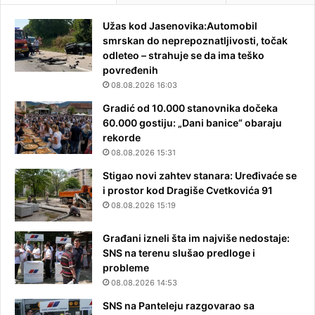
Užas kod Jasenovika:Automobil
smrskan do neprepoznatljivosti, točak
odleteo – strahuje se da ima teško
povređenih
08.08.2026 16:03
Gradić od 10.000 stanovnika dočeka
60.000 gostiju: „Dani banice“ obaraju
rekorde
08.08.2026 15:31
Stigao novi zahtev stanara: Uređivaće se
i prostor kod Dragiše Cvetkovića 91
08.08.2026 15:19
Građani izneli šta im najviše nedostaje:
SNS na terenu slušao predloge i
probleme
08.08.2026 14:53
SNS na Panteleju razgovarao sa