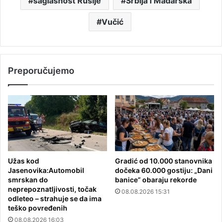
saglasnost Rusije
Srbija i Mađarska
Vučić
Preporučujemo
Užas kod
Gradić od 10.000 stanovnika
Jasenovika:Automobil
dočeka 60.000 gostiju: „Dani
smrskan do
banice“ obaraju rekorde
neprepoznatljivosti, točak
08.08.2026 15:31
odleteo – strahuje se da ima
teško povređenih
08.08.2026 16:03