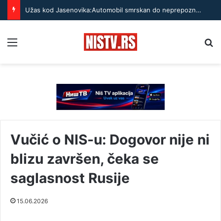
Užas kod Jasenovika:Automobil smrskan do neprepoznatljivosti, točak odleteo – strahuje se da ima teško povređenih
Menu
Pr
Vučić o NIS-u: Dogovor nije ni
blizu završen, čeka se
saglasnost Rusije
15.06.2026