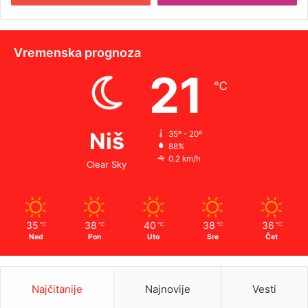
Vremenska prognoza
21
℃
Niš
35º - 20º
88%
0.2 km/h
Clear Sky
35
38
40
38
36
℃
℃
℃
℃
℃
Ned
Pon
Uto
Sre
Čet
Najčitanije
Najnovije
Vesti