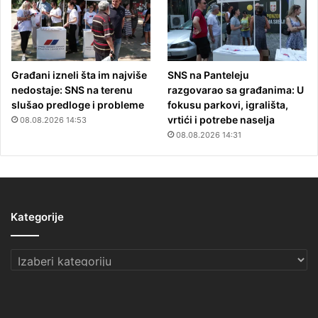
Građani izneli šta im najviše
SNS na Panteleju
nedostaje: SNS na terenu
razgovarao sa građanima: U
slušao predloge i probleme
fokusu parkovi, igrališta,
vrtići i potrebe naselja
08.08.2026 14:53
08.08.2026 14:31
Kategorije
Kategorije