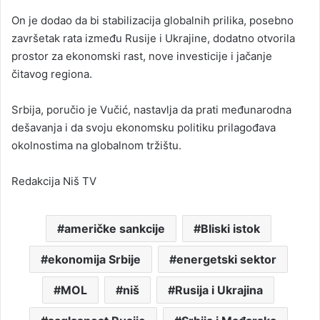
On je dodao da bi stabilizacija globalnih prilika, posebno
završetak rata između Rusije i Ukrajine, dodatno otvorila
prostor za ekonomski rast, nove investicije i jačanje
čitavog regiona.
Srbija, poručio je Vučić, nastavlja da prati međunarodna
dešavanja i da svoju ekonomsku politiku prilagođava
okolnostima na globalnom tržištu.
Redakcija Niš TV
američke sankcije
Bliski istok
ekonomija Srbije
energetski sektor
MOL
niš
Rusija i Ukrajina