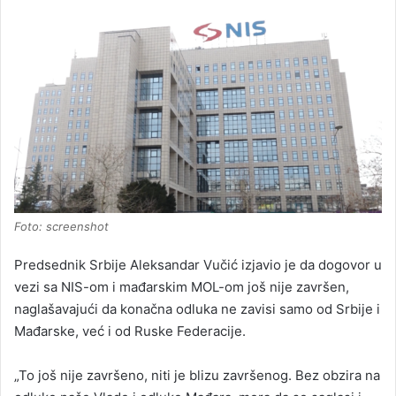
Foto: screenshot
Predsednik Srbije Aleksandar Vučić izjavio je da dogovor u
vezi sa NIS-om i mađarskim MOL-om još nije završen,
naglašavajući da konačna odluka ne zavisi samo od Srbije i
Mađarske, već i od Ruske Federacije.
„To još nije završeno, niti je blizu završenog. Bez obzira na