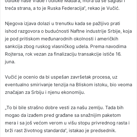
odluke naše Vlade i odluke Mađara, mora da se saglasi i
treća strana, a to je Ruska Federacija“, rekao je Vučić.
Njegova izjava dolazi u trenutku kada se pažljivo prati
ishod razgovora o budućnosti Naftne industrije Srbije, koja
je pod pritiskom međunarodnih okolnosti i američkih
sankcija zbog ruskog vlasničkog udela. Prema navodima
Rojtersa, rok vezan za finalizaciju transakcije ističe 16.
juna.
Vučić je ocenio da bi uspešan završetak procesa, uz
eventualno smirivanje tenzija na Bliskom istoku, bio veoma
značajan za Srbiju i njenu ekonomiju.
„To bi bile strašno dobre vesti za našu zemlju. Tada bih
mogao da izađem pred građane sa snažnijim paketom
mera i sa još većom verom u višu stopu privrednog rasta i
brži rast životnog standarda“, istakao je predsednik.