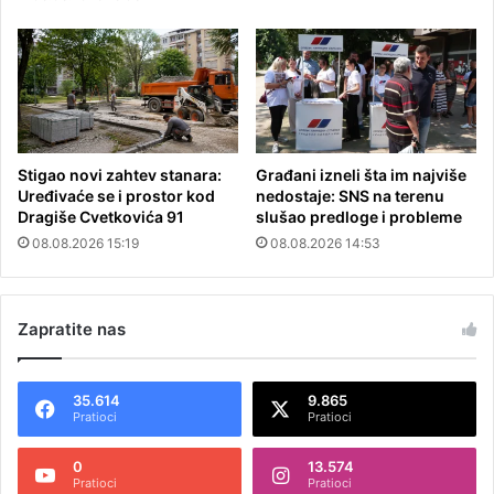
Stigao novi zahtev stanara:
Građani izneli šta im najviše
Uređivaće se i prostor kod
nedostaje: SNS na terenu
Dragiše Cvetkovića 91
slušao predloge i probleme
08.08.2026 15:19
08.08.2026 14:53
Zapratite nas
35.614
9.865
Pratioci
Pratioci
0
13.574
Pratioci
Pratioci