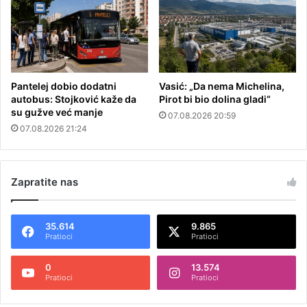
Pantelej dobio dodatni
Vasić: „Da nema Michelina,
autobus: Stojković kaže da
Pirot bi bio dolina gladi“
su gužve već manje
07.08.2026 20:59
07.08.2026 21:24
Zapratite nas
35.614
9.865
Pratioci
Pratioci
0
13.574
Pratioci
Pratioci