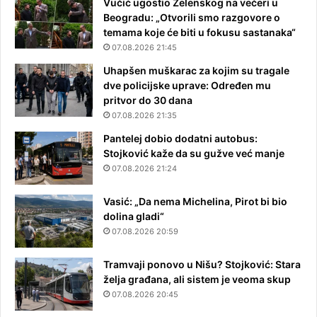
Vučić ugostio Zelenskog na večeri u
Beogradu: „Otvorili smo razgovore o
temama koje će biti u fokusu sastanaka“
07.08.2026 21:45
Uhapšen muškarac za kojim su tragale
dve policijske uprave: Određen mu
pritvor do 30 dana
07.08.2026 21:35
Pantelej dobio dodatni autobus:
Stojković kaže da su gužve već manje
07.08.2026 21:24
Vasić: „Da nema Michelina, Pirot bi bio
dolina gladi“
07.08.2026 20:59
Tramvaji ponovo u Nišu? Stojković: Stara
želja građana, ali sistem je veoma skup
07.08.2026 20:45