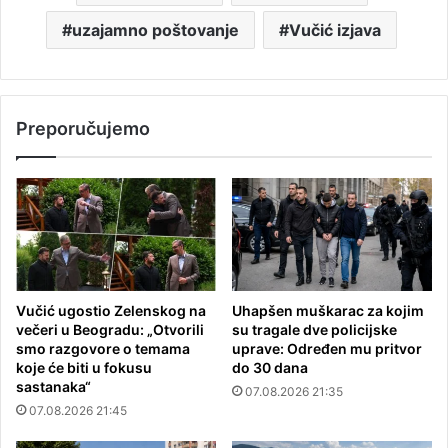
uzajamno poštovanje
Vučić izjava
Preporučujemo
Vučić ugostio Zelenskog na
Uhapšen muškarac za kojim
večeri u Beogradu: „Otvorili
su tragale dve policijske
smo razgovore o temama
uprave: Određen mu pritvor
koje će biti u fokusu
do 30 dana
sastanaka“
07.08.2026 21:35
07.08.2026 21:45