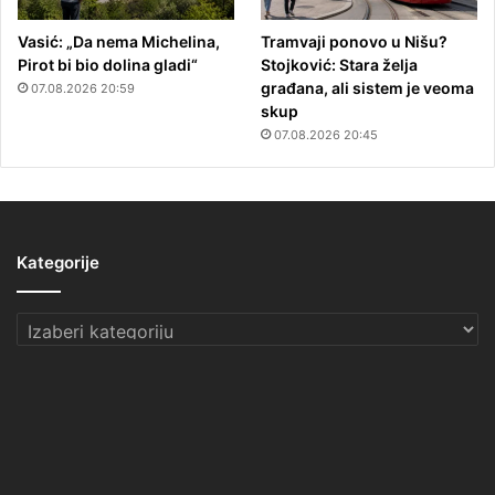
Vasić: „Da nema Michelina,
Tramvaji ponovo u Nišu?
Pirot bi bio dolina gladi“
Stojković: Stara želja
građana, ali sistem je veoma
07.08.2026 20:59
skup
07.08.2026 20:45
Kategorije
Kategorije