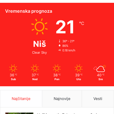
Vremenska prognoza
21
℃
Niš
36º - 21º
86%
0.18 km/h
Clear Sky
36
37
38
39
40
℃
℃
℃
℃
℃
Sub
Ned
Pon
Uto
Sre
Najčitanije
Najnovije
Vesti