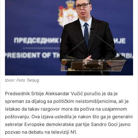
Izvor: Foto Tanjug
Predsednik Srbije Aleksandar Vučić poručio je da je
spreman za dijalog sa političkim neistomišljenicima, ali je
istakao da takav razgovor mora da počiva na uzajamnom
poštovanju. Ova izjava usledila je nakon što ga je generalni
sekretar Evropske demokratske partije Sandro Goci javno
pozvao na debatu na televiziji N1.