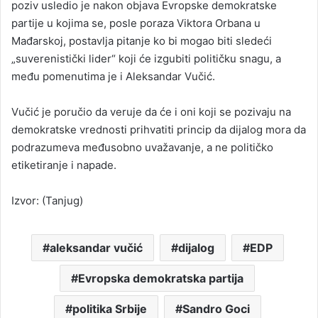
poziv usledio je nakon objava Evropske demokratske
partije u kojima se, posle poraza Viktora Orbana u
Mađarskoj, postavlja pitanje ko bi mogao biti sledeći
„suverenistički lider“ koji će izgubiti političku snagu, a
među pomenutima je i Aleksandar Vučić.
Vučić je poručio da veruje da će i oni koji se pozivaju na
demokratske vrednosti prihvatiti princip da dijalog mora da
podrazumeva međusobno uvažavanje, a ne političko
etiketiranje i napade.
Izvor: (Tanjug)
aleksandar vučić
dijalog
EDP
Evropska demokratska partija
politika Srbije
Sandro Goci