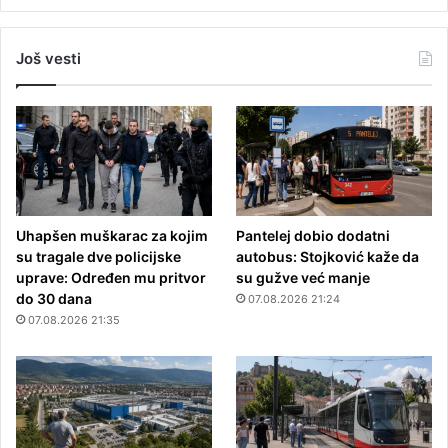
Još vesti
Uhapšen muškarac za kojim
Pantelej dobio dodatni
su tragale dve policijske
autobus: Stojković kaže da
uprave: Određen mu pritvor
su gužve već manje
do 30 dana
07.08.2026 21:24
07.08.2026 21:35