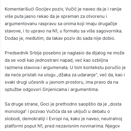
Komentarišući Gocijev poziv, Vučić je naveo da je i ranije
više puta jasno rekao da je spreman za otvorenu i
argumentovanu raspravu sa onima koji imaju drugačije
stavove, i to upravo na N1, u formatu sa više sagovornika.
Dodao je, međutim, da takav poziv do sada nije dobio.
Predsednik Srbije posebno je naglasio da dijalog ne može
da se vodi kao jednostrani napad, već kao ozbiljna
razmena stavova i argumenata. U tom kontekstu poručio je
da neće pristati na ulogu „džaka za udaranje“, već da, kao i
svaki drugi učesnik u javnom prostoru, ima pravo da na
optužbe odgovori činjenicama i argumentima.
Sa druge strane, Goci je prethodno saopštio da je „dosta
monologa“ i pozvao Vučića da se uključi u debatu o
slobodi, demokratiji i Evropi na, kako je naveo, neutralnoj
platformi poput N1, pred nezavisnim novinarima. Njegov