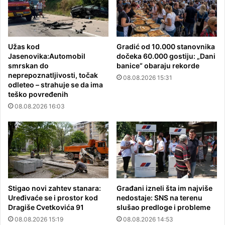
Užas kod
Gradić od 10.000 stanovnika
Jasenovika:Automobil
dočeka 60.000 gostiju: „Dani
smrskan do
banice“ obaraju rekorde
neprepoznatljivosti, točak
08.08.2026 15:31
odleteo – strahuje se da ima
teško povređenih
08.08.2026 16:03
Stigao novi zahtev stanara:
Građani izneli šta im najviše
Uređivaće se i prostor kod
nedostaje: SNS na terenu
Dragiše Cvetkovića 91
slušao predloge i probleme
08.08.2026 15:19
08.08.2026 14:53