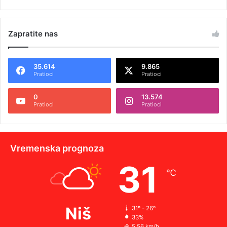
Zapratite nas
35.614
9.865
Pratioci
Pratioci
0
13.574
Pratioci
Pratioci
Vremenska prognoza
31
℃
Niš
31º - 26º
33%
5.56 km/h