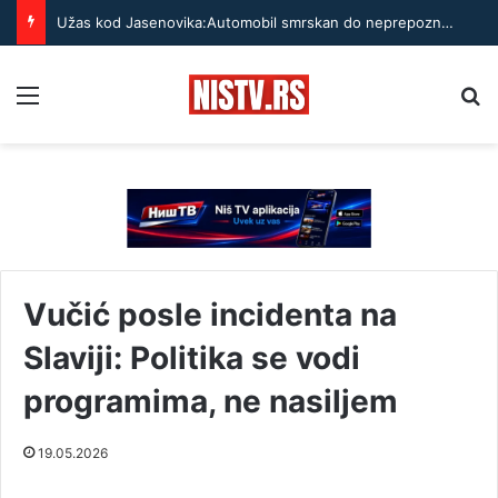
Užas kod Jasenovika:Automobil smrskan do neprepoznatljivosti, točak odleteo – strahuje se da ima teško povređenih
Menu
Pr
Vučić posle incidenta na
Slaviji: Politika se vodi
programima, ne nasiljem
19.05.2026