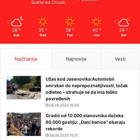
Scattered Clouds
29
35
38
40
39
℃
℃
℃
℃
℃
Sub
Ned
Pon
Uto
Sre
Najčitanije
Najnovije
Vesti
Užas kod Jasenovika:Automobil
smrskan do neprepoznatljivosti, točak
odleteo – strahuje se da ima teško
povređenih
08.08.2026 16:03
Gradić od 10.000 stanovnika dočeka
60.000 gostiju: „Dani banice“ obaraju
rekorde
08.08.2026 15:31