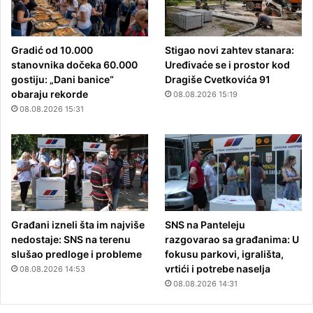
Gradić od 10.000
Stigao novi zahtev stanara:
stanovnika dočeka 60.000
Uređivaće se i prostor kod
gostiju: „Dani banice“
Dragiše Cvetkovića 91
obaraju rekorde
08.08.2026 15:19
08.08.2026 15:31
Građani izneli šta im najviše
SNS na Panteleju
nedostaje: SNS na terenu
razgovarao sa građanima: U
slušao predloge i probleme
fokusu parkovi, igrališta,
vrtići i potrebe naselja
08.08.2026 14:53
08.08.2026 14:31