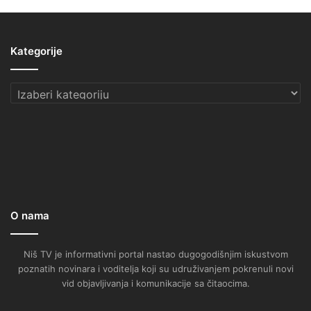
Kategorije
Kategorije
O nama
Niš TV je informativni portal nastao dugogodišnjim iskustvom
poznatih novinara i voditelja koji su udruživanjem pokrenuli novi
vid objavljivanja i komunikacije sa čitaocima.