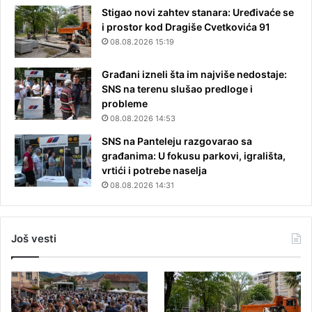
Stigao novi zahtev stanara: Uređivaće se
i prostor kod Dragiše Cvetkovića 91
08.08.2026 15:19
Građani izneli šta im najviše nedostaje:
SNS na terenu slušao predloge i
probleme
08.08.2026 14:53
SNS na Panteleju razgovarao sa
građanima: U fokusu parkovi, igrališta,
vrtići i potrebe naselja
08.08.2026 14:31
Još vesti