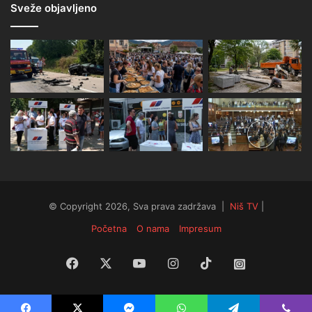
Sveže objavljeno
© Copyright 2026, Sva prava zadržava |
Niš TV
|
Početna
O nama
Impresum
Facebook
X
YouTube
Instagram
TikTok
Instagram