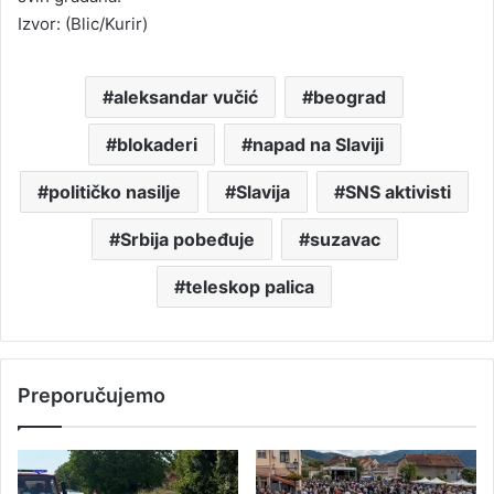
Izvor: (Blic/Kurir)
aleksandar vučić
beograd
blokaderi
napad na Slaviji
političko nasilje
Slavija
SNS aktivisti
Srbija pobeđuje
suzavac
teleskop palica
Preporučujemo