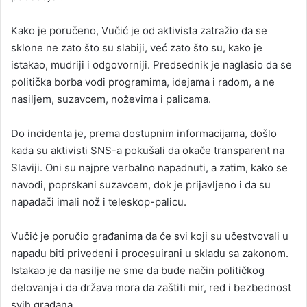
Kako je poručeno, Vučić je od aktivista zatražio da se
sklone ne zato što su slabiji, već zato što su, kako je
istakao, mudriji i odgovorniji. Predsednik je naglasio da se
politička borba vodi programima, idejama i radom, a ne
nasiljem, suzavcem, noževima i palicama.
Do incidenta je, prema dostupnim informacijama, došlo
kada su aktivisti SNS-a pokušali da okače transparent na
Slaviji. Oni su najpre verbalno napadnuti, a zatim, kako se
navodi, poprskani suzavcem, dok je prijavljeno i da su
napadači imali nož i teleskop-palicu.
Vučić je poručio građanima da će svi koji su učestvovali u
napadu biti privedeni i procesuirani u skladu sa zakonom.
Istakao je da nasilje ne sme da bude način političkog
delovanja i da država mora da zaštiti mir, red i bezbednost
svih građana.