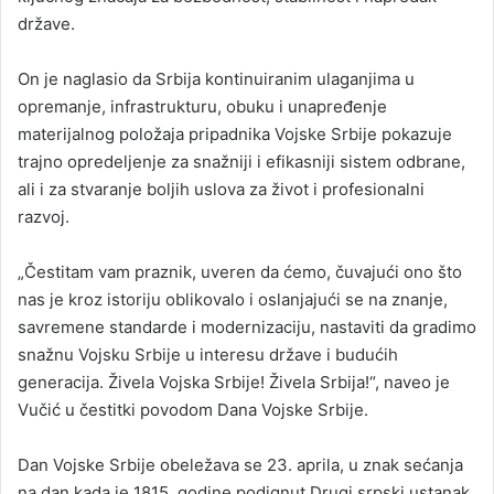
države.
On je naglasio da Srbija kontinuiranim ulaganjima u
opremanje, infrastrukturu, obuku i unapređenje
materijalnog položaja pripadnika Vojske Srbije pokazuje
trajno opredeljenje za snažniji i efikasniji sistem odbrane,
ali i za stvaranje boljih uslova za život i profesionalni
razvoj.
„Čestitam vam praznik, uveren da ćemo, čuvajući ono što
nas je kroz istoriju oblikovalo i oslanjajući se na znanje,
savremene standarde i modernizaciju, nastaviti da gradimo
snažnu Vojsku Srbije u interesu države i budućih
generacija. Živela Vojska Srbije! Živela Srbija!“, naveo je
Vučić u čestitki povodom Dana Vojske Srbije.
Dan Vojske Srbije obeležava se 23. aprila, u znak sećanja
na dan kada je 1815. godine podignut Drugi srpski ustanak,