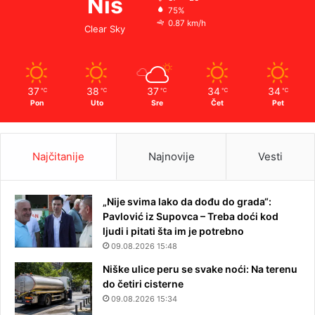
Niš
75%
0.87 km/h
Clear Sky
37
38
37
34
34
℃
℃
℃
℃
℃
Pon
Uto
Sre
Čet
Pet
Najčitanije
Najnovije
Vesti
„Nije svima lako da dođu do grada“:
Pavlović iz Supovca – Treba doći kod
ljudi i pitati šta im je potrebno
09.08.2026 15:48
Niške ulice peru se svake noći: Na terenu
do četiri cisterne
09.08.2026 15:34