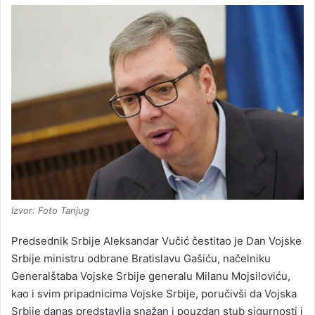
Izvor: Foto Tanjug
Predsednik Srbije Aleksandar Vučić čestitao je Dan Vojske
Srbije ministru odbrane Bratislavu Gašiću, načelniku
Generalštaba Vojske Srbije generalu Milanu Mojsiloviću,
kao i svim pripadnicima Vojske Srbije, poručivši da Vojska
Srbije danas predstavlja snažan i pouzdan stub sigurnosti i