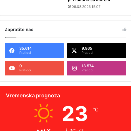
09.08.2026 15:07
Zapratite nas
35.614
9.865
Pratioci
Pratioci
0
13.574
Pratioci
Pratioci
Vremenska prognoza
23
℃
37º - 23º