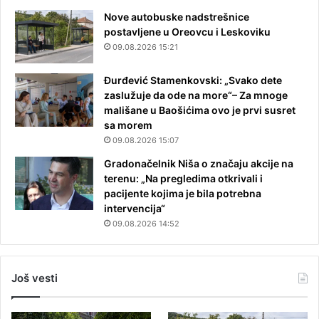
Nove autobuske nadstrešnice
postavljene u Oreovcu i Leskoviku
09.08.2026 15:21
Đurđević Stamenkovski: „Svako dete
zaslužuje da ode na more“– Za mnoge
mališane u Baošićima ovo je prvi susret
sa morem
09.08.2026 15:07
Gradonačelnik Niša o značaju akcije na
terenu: „Na pregledima otkrivali i
pacijente kojima je bila potrebna
intervencija“
09.08.2026 14:52
Još vesti