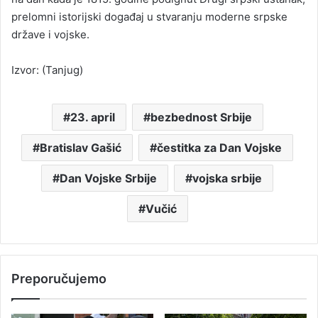
prelomni istorijski događaj u stvaranju moderne srpske
države i vojske.
Izvor: (Tanjug)
23. april
bezbednost Srbije
Bratislav Gašić
čestitka za Dan Vojske
Dan Vojske Srbije
vojska srbije
Vučić
Preporučujemo