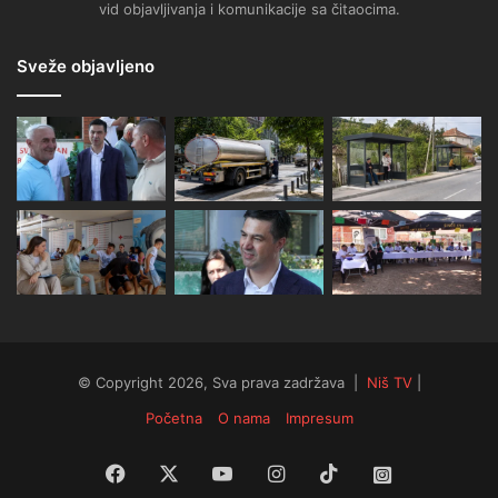
vid objavljivanja i komunikacije sa čitaocima.
Sveže objavljeno
© Copyright 2026, Sva prava zadržava |
Niš TV
|
Početna
O nama
Impresum
Facebook
X
YouTube
Instagram
TikTok
Instagram