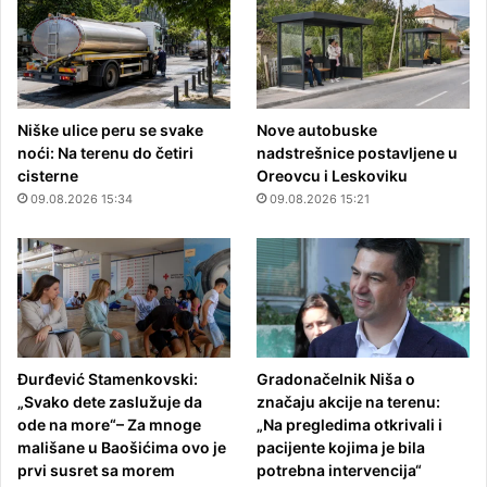
Niške ulice peru se svake
Nove autobuske
noći: Na terenu do četiri
nadstrešnice postavljene u
cisterne
Oreovcu i Leskoviku
09.08.2026 15:34
09.08.2026 15:21
Đurđević Stamenkovski:
Gradonačelnik Niša o
„Svako dete zaslužuje da
značaju akcije na terenu:
ode na more“– Za mnoge
„Na pregledima otkrivali i
mališane u Baošićima ovo je
pacijente kojima je bila
prvi susret sa morem
potrebna intervencija“