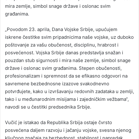
mira zemlje, simbol snage države i oslonac svim
građanima.
„Povodom 23. aprila, Dana Vojske Srbije, upućujem
iskrene čestitke svim pripadnicima naše vojske, uz duboko
poštovanje za vašu obučenost, disciplinu, hrabrost i
posvećenost. Vojska Srbije danas predstavlja snažan i
pouzdan stub sigurnosti i mira naše zemlje, simbol snage
države i oslonac svim građanima. Stepen obučenosti,
profesionalizam i spremnost da se efikasno odgovori na
savremene bezbednosne izazove svakodnevno
potvrđujete, kako u izvršavanju redovnih zadataka u zemlji,
tako i u međunarodnim misijama i zajedničkim vežbama“,
navodi se u čestitki predsednika Srbije.
Vučić je istakao da Republika Srbija ostaje čvrsto
posvećena daljem razvoju i jačanju vojske, svesna njenog
ključnog značaja za bezbednost, stabilnost i napredak