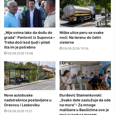
„Nije svima lako da dođu do
Niške ulice peru se svake
grada“: Pavlović iz Supovca –
noći: Na terenu do četiri
Treba doći kod ljudi i pitati
cisterne
šta im je potrebno
09.08.2026 15:34
09.08.2026 15:48
Nove autobuske
Đurđević Stamenkovski:
nadstrešnice postavljene u
„Svako dete zaslužuje da ode
Oreovcu i Leskoviku
na more“– Za mnoge
mališane u Baošićima ovo je
09.08.2026 15:21
prvi susret sa morem