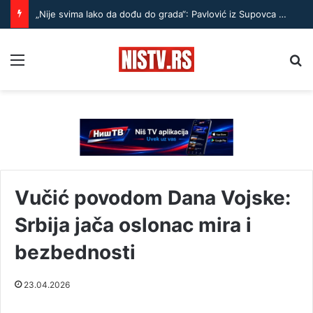
„Nije svima lako da dođu do grada“: Pavlović iz Supovca – Treba doći kod ljudi i pitati šta im je potrebno
Menu
Pr
Vučić povodom Dana Vojske:
Srbija jača oslonac mira i
bezbednosti
23.04.2026