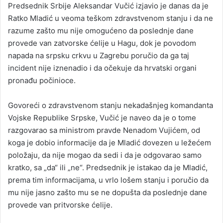
Predsednik Srbije Aleksandar Vučić izjavio je danas da je
Ratko Mladić u veoma teškom zdravstvenom stanju i da ne
razume zašto mu nije omogućeno da poslednje dane
provede van zatvorske ćelije u Hagu, dok je povodom
napada na srpsku crkvu u Zagrebu poručio da ga taj
incident nije iznenadio i da očekuje da hrvatski organi
pronađu počinioce.
Govoreći o zdravstvenom stanju nekadašnjeg komandanta
Vojske Republike Srpske, Vučić je naveo da je o tome
razgovarao sa ministrom pravde Nenadom Vujićem, od
koga je dobio informacije da je Mladić dovezen u ležećem
položaju, da nije mogao da sedi i da je odgovarao samo
kratko, sa „da“ ili „ne“. Predsednik je istakao da je Mladić,
prema tim informacijama, u vrlo lošem stanju i poručio da
mu nije jasno zašto mu se ne dopušta da poslednje dane
provede van pritvorske ćelije.