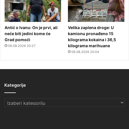
Antić o Ivanu: On je prvi, ali
Velika zaplena droge: U
neće biti jedini kome će
kamionu pronađeno 15
Grad pomoći
kilograma kokaina i 36,5
kilograma marihuane
06.08.2026 20:27
06.08.2026 20:04
Kategorije
Kategorije