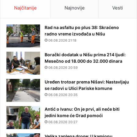
Najčitanije
Najnovije
Vesti
Rad na asfaltu po plus 38: Skraćeno
radno vreme izvođača u Nišu
06.08.2026 21:18
Borački dodatak u Nišu prima 214 ljudi:
Mesečno od 18.000 do 32.000 dinara
06.08.2026 20:59
Uređen trotoar prema Nišavi: Nastavljaju
se radovi u Ulici Pariske komune
06.08.2026 20:35
Antić o Ivanu: On je prvi, ali neće biti
jedini kome će Grad pomoći
06.08.2026 20:27
Velika zaplena droge: U kamionu