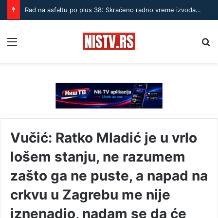
Rad na asfaltu po plus 38: Skraćeno radno vreme izvođača u Nišu
Menu
Pr
Vučić: Ratko Mladić je u vrlo
lošem stanju, ne razumem
zašto ga ne puste, a napad na
crkvu u Zagrebu me nije
iznenadio, nadam se da će