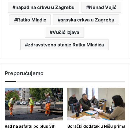
napad na crkvu u Zagrebu
Nenad Vujić
Ratko Mladić
srpska crkva u Zagrebu
Vučić izjava
zdravstveno stanje Ratka Mladića
Preporučujemo
Rad na asfaltu po plus 38:
Borački dodatak u Nišu prima