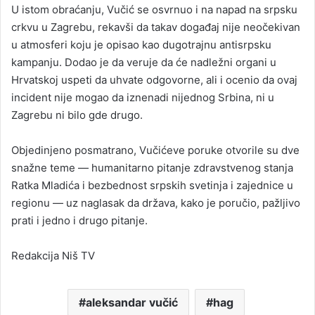
U istom obraćanju, Vučić se osvrnuo i na napad na srpsku
crkvu u Zagrebu, rekavši da takav događaj nije neočekivan
u atmosferi koju je opisao kao dugotrajnu antisrpsku
kampanju. Dodao je da veruje da će nadležni organi u
Hrvatskoj uspeti da uhvate odgovorne, ali i ocenio da ovaj
incident nije mogao da iznenadi nijednog Srbina, ni u
Zagrebu ni bilo gde drugo.
Objedinjeno posmatrano, Vučićeve poruke otvorile su dve
snažne teme — humanitarno pitanje zdravstvenog stanja
Ratka Mladića i bezbednost srpskih svetinja i zajednice u
regionu — uz naglasak da država, kako je poručio, pažljivo
prati i jedno i drugo pitanje.
Redakcija Niš TV
aleksandar vučić
hag