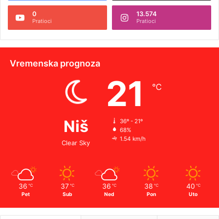
0
13.574
Pratioci
Pratioci
Vremenska prognoza
21
℃
Niš
36º - 21º
68%
1.54 km/h
Clear Sky
36
37
36
38
40
℃
℃
℃
℃
℃
Pet
Sub
Ned
Pon
Uto