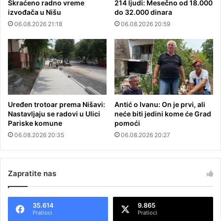
Skraćeno radno vreme
214 ljudi: Mesečno od 18.000
izvođača u Nišu
do 32.000 dinara
06.08.2026 21:18
06.08.2026 20:59
Uređen trotoar prema Nišavi:
Antić o Ivanu: On je prvi, ali
Nastavljaju se radovi u Ulici
neće biti jedini kome će Grad
Pariske komune
pomoći
06.08.2026 20:35
06.08.2026 20:27
Zapratite nas
35.614
9.865
Pratioci
Pratioci