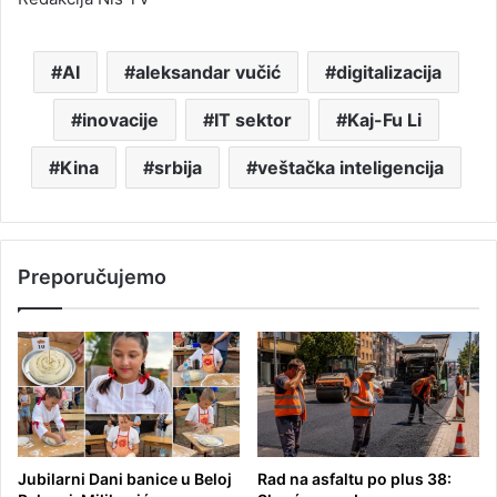
AI
aleksandar vučić
digitalizacija
inovacije
IT sektor
Kaj-Fu Li
Kina
srbija
veštačka inteligencija
Preporučujemo
Jubilarni Dani banice u Beloj
Rad na asfaltu po plus 38: