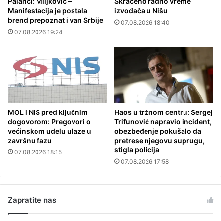
Palanci: Miljković –
Skraćeno radno vreme
Manifestacija je postala
izvođača u Nišu
brend prepoznat i van Srbije
07.08.2026 18:40
07.08.2026 19:24
MOL i NIS pred ključnim
Haos u tržnom centru: Sergej
dogovorom: Pregovori o
Trifunović napravio incident,
većinskom udelu ulaze u
obezbeđenje pokušalo da
završnu fazu
pretrese njegovu suprugu,
stigla policija
07.08.2026 18:15
07.08.2026 17:58
Zapratite nas