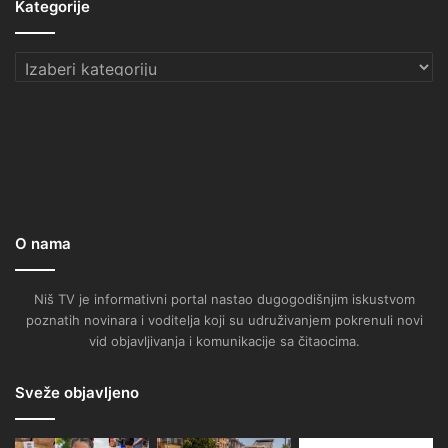
Kategorije
Kategorije
O nama
Niš TV je informativni portal nastao dugogodišnjim iskustvom
poznatih novinara i voditelja koji su udruživanjem pokrenuli novi
vid objavljivanja i komunikacije sa čitaocima.
Sveže objavljeno