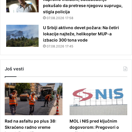
pokušalo da pretrese njegovu suprugu,
stigla policija
07.08.2026 17:58
U Srbiji aktivno devet požara: Na četiri
lokacije najteže, helikopter MUP-a
izbacio 300 tona vode
07.08.2026 17:45
Još vesti
Rad na asfaltu po plus 38:
MOL i NIS pred ključnim
Skraćeno radno vreme
dogovorom: Pregovori o