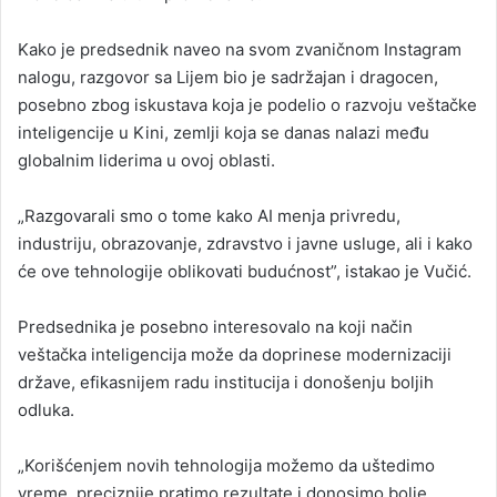
Kako je predsednik naveo na svom zvaničnom Instagram
nalogu, razgovor sa Lijem bio je sadržajan i dragocen,
posebno zbog iskustava koja je podelio o razvoju veštačke
inteligencije u Kini, zemlji koja se danas nalazi među
globalnim liderima u ovoj oblasti.
„Razgovarali smo o tome kako AI menja privredu,
industriju, obrazovanje, zdravstvo i javne usluge, ali i kako
će ove tehnologije oblikovati budućnost”, istakao je Vučić.
Predsednika je posebno interesovalo na koji način
veštačka inteligencija može da doprinese modernizaciji
države, efikasnijem radu institucija i donošenju boljih
odluka.
„Korišćenjem novih tehnologija možemo da uštedimo
vreme, preciznije pratimo rezultate i donosimo bolje