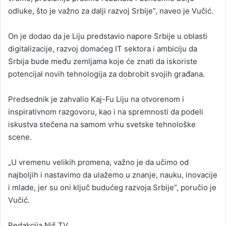
odluke, što je važno za dalji razvoj Srbije”, naveo je Vučić.
On je dodao da je Liju predstavio napore Srbije u oblasti
digitalizacije, razvoj domaćeg IT sektora i ambiciju da
Srbija bude među zemljama koje će znati da iskoriste
potencijal novih tehnologija za dobrobit svojih građana.
Predsednik je zahvalio Kaj-Fu Liju na otvorenom i
inspirativnom razgovoru, kao i na spremnosti da podeli
iskustva stečena na samom vrhu svetske tehnološke
scene.
„U vremenu velikih promena, važno je da učimo od
najboljih i nastavimo da ulažemo u znanje, nauku, inovacije
i mlade, jer su oni ključ budućeg razvoja Srbije”, poručio je
Vučić.
Redakcija Niš TV