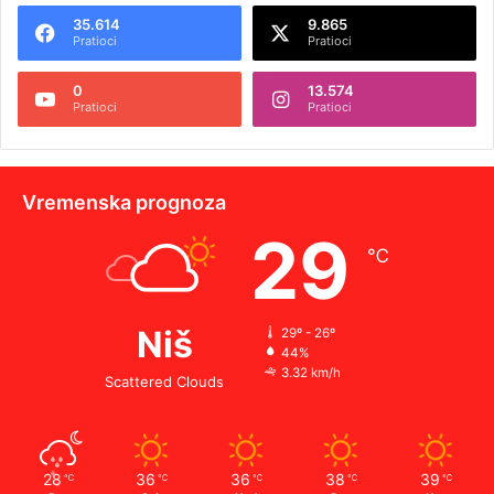
35.614
9.865
Pratioci
Pratioci
0
13.574
Pratioci
Pratioci
Vremenska prognoza
29
℃
Niš
29º - 26º
44%
3.32 km/h
Scattered Clouds
28
36
36
38
39
℃
℃
℃
℃
℃