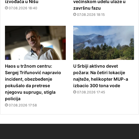
izvođača u Nišu
većinskom udelu ulaze u
završnu fazu
07.08.2026 18:40
07.08.2026 18:15
Haos u tržnom centru:
U Srbiji aktivno devet
Sergej Trifunović napravio
požara: Na četiri lokacije
incident, obezbeđenje
najteže, helikopter MUP-a
pokušalo da pretrese
izbacio 300 tona vode
njegovu suprugu, stigla
07.08.2026 17:45
policija
07.08.2026 17:58