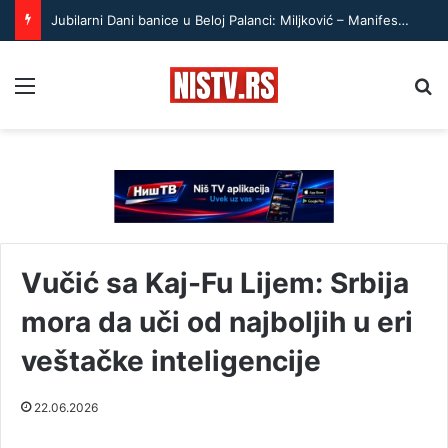
Jubilarni Dani banice u Beloj Palanci: Miljković – Manifestacija je postala brend prepoznat i van Srbije
Menu
Pr
Vučić sa Kaj-Fu Lijem: Srbija
mora da uči od najboljih u eri
veštačke inteligencije
22.06.2026