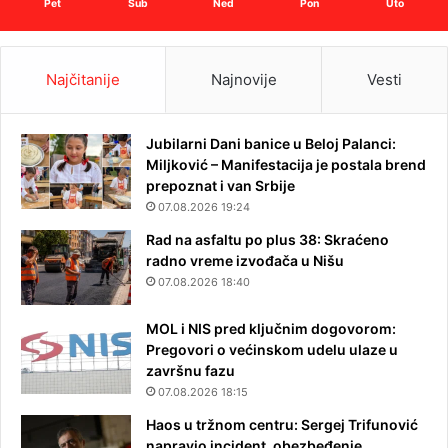
Pet
Sub
Ned
Pon
Uto
Najčitanije
Najnovije
Vesti
Jubilarni Dani banice u Beloj Palanci:
Miljković – Manifestacija je postala brend
prepoznat i van Srbije
07.08.2026 19:24
Rad na asfaltu po plus 38: Skraćeno
radno vreme izvođača u Nišu
07.08.2026 18:40
MOL i NIS pred ključnim dogovorom:
Pregovori o većinskom udelu ulaze u
završnu fazu
07.08.2026 18:15
Haos u tržnom centru: Sergej Trifunović
napravio incident, obezbeđenje