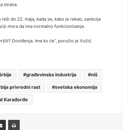
a strana.
 reši do 22. maja, kada se, kako je rekao, sankcije
aciji mora da ima normalno funkcionisanje.
vršili? Doviđenja. Ima ko će“, poručio je Vučić.
rbije
građevinska industrija
niš
bija privredni rast
svetska ekonomija
d Karađorđe
Share via Email
Print