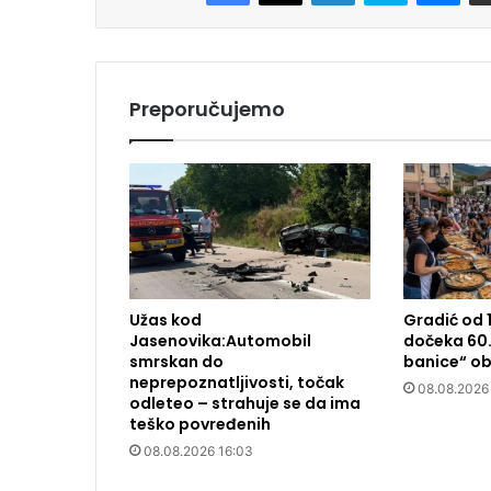
Preporučujemo
Užas kod
Gradić od 
Jasenovika:Automobil
dočeka 60.
smrskan do
banice“ ob
neprepoznatljivosti, točak
08.08.2026
odleteo – strahuje se da ima
teško povređenih
08.08.2026 16:03