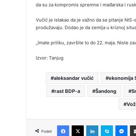
da su za kompromis spremne i mađarska i rusk
Vučić je istakao da je važno da se pitanje NIS-a
produžavaju. Dodao je da zemlja u kriznoj situ
„Imate priliku, završite to do 22. maja. Niste za
Izvor: Tanjug
aleksandar vučić
ekonomija S
rast BDP-a
Šandong
Sr
Vož
Facebook
X
LinkedIn
Skype
Messenger
Podeli