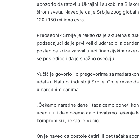
upozorio da ratovi u Ukrajini i sukobi na Blis
širom sveta. Naveo je da je Srbija zbog globa
120 i 150 miliona evra.
Predsednik Srbije je rekao da je aktuelna sit
podsećajući da je prvi veliki udarac bila pandem
posledice krize zahvaljujući finansijskim rezerv
se posledice i dalje snažno osećaju.
Vučić je govorio i o pregovorima sa mađarsk
udela u Naftnoj industriji Srbije. On je rekao d
u narednim danima.
„Čekamo naredne dane i tada ćemo doneti kon
ucenjuju i da možemo da prihvatamo rešenja koj
kompromisu“, rekao je Vučić.
On je naveo da postoje četiri ili pet tačaka spo