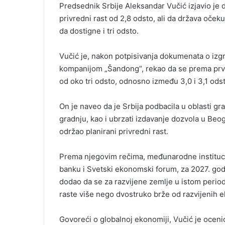
Predsednik Srbije Aleksandar Vučić izjavio je 
privredni rast od 2,8 odsto, ali da država oček
da dostigne i tri odsto.
Vučić je, nakon potpisivanja dokumenata o izg
kompanijom „Šandong“, rekao da se prema prvi
od oko tri odsto, odnosno između 3,0 i 3,1 odst
On je naveo da je Srbija podbacila u oblasti gr
gradnju, kao i ubrzati izdavanje dozvola u Beo
održao planirani privredni rast.
Prema njegovim rečima, međunarodne instituci
banku i Svetski ekonomski forum, za 2027. godi
dodao da se za razvijene zemlje u istom periodu
raste više nego dvostruko brže od razvijenih 
Govoreći o globalnoj ekonomiji, Vučić je oceni