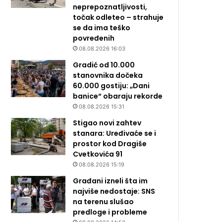
neprepoznatljivosti,
točak odleteo – strahuje
se da ima teško
povređenih
08.08.2026 16:03
Gradić od 10.000
stanovnika dočeka
60.000 gostiju: „Dani
banice“ obaraju rekorde
08.08.2026 15:31
Stigao novi zahtev
stanara: Uređivaće se i
prostor kod Dragiše
Cvetkovića 91
08.08.2026 15:19
Građani izneli šta im
najviše nedostaje: SNS
na terenu slušao
predloge i probleme