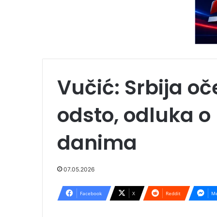
Vučić: Srbija oč
odsto, odluka o
danima
07.05.2026
Facebook
X
Reddit
Me