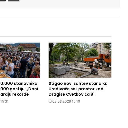
10.000 stanovnika
Stigao novi zahtev stanara:
000 gostiju: „Dani
Uređivaće se i prostor kod
araju rekorde
Dragiše Cvetkovića 91
 15:31
08.08.2026 15:19