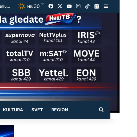
℃
30
Facebook
X
YouTube
Instagram
TikTok
Instagram
Sidebar
Užas kod Jasenovika:Automobil smrskan do neprepoznatljivosti, točak odleteo – strahuje se da ima teško povređenih
Niš
Pretraži
KULTURA
SVET
REGION