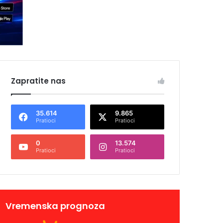
Zapratite nas
35.614
9.865
Pratioci
Pratioci
0
13.574
Pratioci
Pratioci
Vremenska prognoza