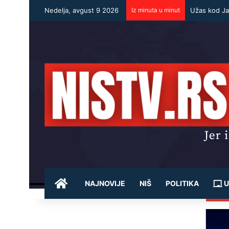
Nedelja, avgust 9 2026
Iz minuta u minut
POČETNA
NAJNOVIJE
NIŠ
POLITIKA
U