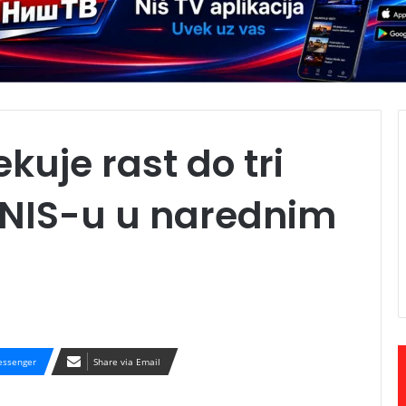
ekuje rast do tri
 NIS-u u narednim
ssenger
Share via Email