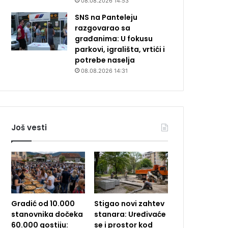
08.08.2026 14:53
SNS na Panteleju
razgovarao sa
građanima: U fokusu
parkovi, igrališta, vrtići i
potrebe naselja
08.08.2026 14:31
Još vesti
Gradić od 10.000
Stigao novi zahtev
stanovnika dočeka
stanara: Uređivaće
60.000 gostiju:
se i prostor kod