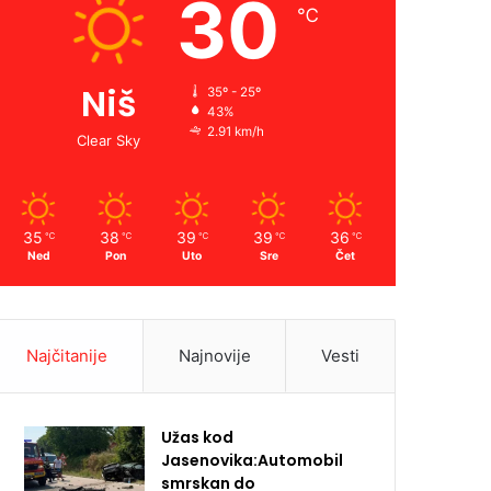
30
℃
Niš
35º - 25º
43%
2.91 km/h
Clear Sky
35
38
39
39
36
℃
℃
℃
℃
℃
Ned
Pon
Uto
Sre
Čet
Najčitanije
Najnovije
Vesti
Užas kod
Jasenovika:Automobil
smrskan do