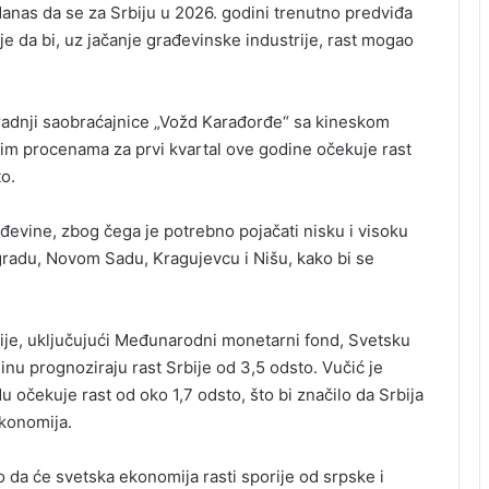
danas da se za Srbiju u 2026. godini trenutno predviđa
uje da bi, uz jačanje građevinske industrije, rast mogao
radnji saobraćajnice „Vožd Karađorđe“ sa kineskom
m procenama za prvi kvartal ove godine očekuje rast
o.
ađevine, zbog čega je potrebno pojačati nisku i visoku
gradu, Novom Sadu, Kragujevcu i Nišu, kako bi se
je, uključujući Međunarodni monetarni fond, Svetsku
nu prognoziraju rast Srbije od 3,5 odsto. Vučić je
 očekuje rast od oko 1,7 odsto, što bi značilo da Srbija
ekonomija.
o da će svetska ekonomija rasti sporije od srpske i