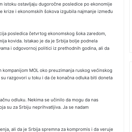
kom istoku ostavljaju dugoročne posledice po ekonomije
lne krize i ekonomskih šokova izgubila najmanje između
uacija posledica četvrtog ekonomskog šoka zaredom,
ija kovida. Istakao je da je Srbija bolje podnela
ama i odgovornoj politici iz prethodnih godina, ali da
om kompanijom MOL oko preuzimanja ruskog većinskog
a su razgovori u toku i da će konačna odluka biti doneta
ačnu odluku. Nekima se učinilo da mogu da nas
a su za Srbiju neprihvatljiva. Ja se nadam
renja, ali da je Srbija spremna za kompromis i da veruje