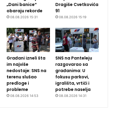
„Dani banice“
Dragiše Cvetkovića
obaraju rekorde
91
08.08.2026 15:31
08.08.2026 15:19
Građani izneli šta
SNS na Panteleju
im najviše
razgovarao sa
nedostaje: SNS na
građanima: U
terenu slušao
fokusu parkovi,
predloge i
igrališta, vrtići i
probleme
potrebe naselja
08.08.2026 14:53
08.08.2026 14:31