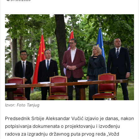
Izvor: Foto Tanjug
Predsednik Srbije Aleksandar Vučić izjavio je danas, nakon
potpisivanja dokumenata o projektovanju i izvođenju
radova za izgradnju državnog puta prvog reda „Vožd