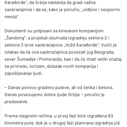
Karađorđe”, da Srbija nastavlja da gradi važne
saobraćajnice i da se, kako je poručio, „vidljivo i nesporno
menja”.
Dokumenti su potpisani sa kineskom kompanijom
„Šandong”, a projekat obuhvata izgradnju sektora 2 i
sektora 3 brze saobraćajnice „Vožd Karađorđe”. Vučić je
istakao da će ova saobraćajnica povezati jug Beograda,
sever Šumadije i Pomoravlje, kao i da će imati veliki značaj
za privredu, turizam, dolazak novih kompanija i
zapošljavanje ljudi.
– Danas ponovo gradimo puteve, ali od čelika i betona.
Danas povezujemo dobre ljude Srbije – poručio je
predsednik.
Prema njegovim rečima, u prvoj fazi biće izgrađena 83
kilometra puta, dok je u drugoj fazi planirana izgradnja još