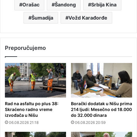
Orašac
Šandong
Srbija Kina
Šumadija
Vožd Karađorđe
Preporučujemo
Rad na asfaltu po plus 38:
Borački dodatak u Nišu prima
Skraćeno radno vreme
214 ljudi: Mesečno od 18.000
izvođača u Nišu
do 32.000 dinara
06.08.2026 21:18
06.08.2026 20:59