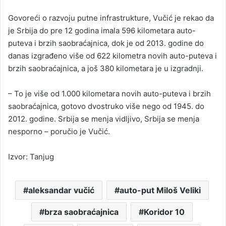
Govoreći o razvoju putne infrastrukture, Vučić je rekao da
je Srbija do pre 12 godina imala 596 kilometara auto-
puteva i brzih saobraćajnica, dok je od 2013. godine do
danas izgrađeno više od 622 kilometra novih auto-puteva i
brzih saobraćajnica, a još 380 kilometara je u izgradnji.
– To je više od 1.000 kilometara novih auto-puteva i brzih
saobraćajnica, gotovo dvostruko više nego od 1945. do
2012. godine. Srbija se menja vidljivo, Srbija se menja
nesporno – poručio je Vučić.
Izvor: Tanjug
aleksandar vučić
auto-put Miloš Veliki
brza saobraćajnica
Koridor 10