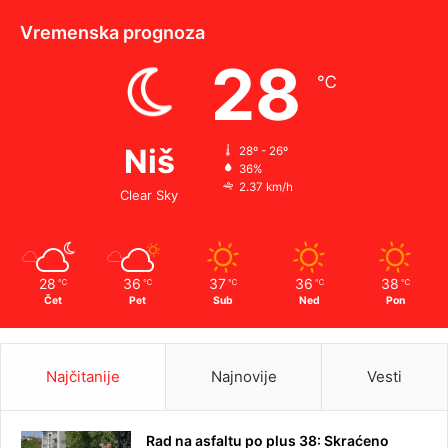
Vremenska prognoza
28
℃
Niš
28º - 26º
36%
2.37 km/h
Clear Sky
28
36
37
36
38
℃
℃
℃
℃
℃
Čet
Pet
Sub
Ned
Pon
Najčitanije
Najnovije
Vesti
Rad na asfaltu po plus 38: Skraćeno