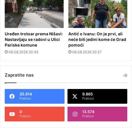
Uređen trotoar prema Nišavi:
Antić o Ivanu: On je prvi, ali
Nastavljaju se radovi u Ulici
neće biti jedini kome će Grad
Pariske komune
pomoći
06.08.2026 20:35
06.08.2026 20:27
Zapratite nas
35.614
9.865
Pratioci
Pratioci
0
13.574
Pratioci
Pratioci