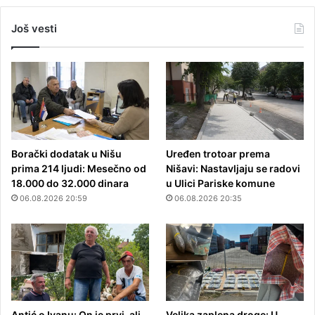
Još vesti
Borački dodatak u Nišu
Uređen trotoar prema
prima 214 ljudi: Mesečno od
Nišavi: Nastavljaju se radovi
18.000 do 32.000 dinara
u Ulici Pariske komune
06.08.2026 20:59
06.08.2026 20:35
Antić o Ivanu: On je prvi, ali
Velika zaplena droge: U