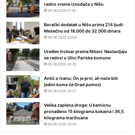
radno vreme izvođača u Nišu
06.08.2026 21:18
Borački dodatak u Nišu prima 214 ljudi:
Mesečno od 18.000 do 32.000 dinara
06.08.2026 20:59
Uređen trotoar prema Nišavi: Nastavljaju
se radovi u Ulici Pariske komune
06.08.2026 20:35
Antić o Ivanu: On je prvi, ali neće biti
jedini kome će Grad pomoći
06.08.2026 20:27
Velika zaplena droge: U kamionu
pronađeno 15 kilograma kokaina i 36,5
kilograma marihuane
06.08.2026 20:04