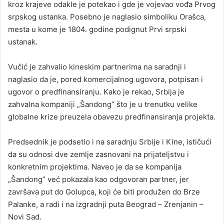
kroz krajeve odakle je potekao i gde je vojevao vođa Prvog
srpskog ustanka. Posebno je naglasio simboliku Orašca,
mesta u kome je 1804. godine podignut Prvi srpski
ustanak.
Vučić je zahvalio kineskim partnerima na saradnji i
naglasio da je, pored komercijalnog ugovora, potpisan i
ugovor o predfinansiranju. Kako je rekao, Srbija je
zahvalna kompaniji „Šandong” što je u trenutku velike
globalne krize preuzela obavezu predfinansiranja projekta.
Predsednik je podsetio i na saradnju Srbije i Kine, ističući
da su odnosi dve zemlje zasnovani na prijateljstvu i
konkretnim projektima. Naveo je da se kompanija
„Šandong” već pokazala kao odgovoran partner, jer
završava put do Golupca, koji će biti produžen do Brze
Palanke, a radi i na izgradnji puta Beograd – Zrenjanin –
Novi Sad.