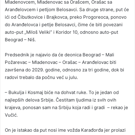
Mladenovcem, Mladenovac sa Orašcem, Orašac sa
Aranđelovcem i petljom Belosavci. Sa druge strane, put će
ići od Čibutkovice i Brajkovca, preko Progoreoca, ponovo
do Aranđelovca i petlje Belosavci, čime će biti povezani
auto-put „Miloš Veliki” i Koridor 10, odnosno auto-put
Beograd – Niš.
Predsednik je najavio da će deonica Beograd – Mali
Požarevac – Mladenovac – Orašac – Aranđelovac biti
završena do 2029. godine, odnosno za tri godine, dok bi
radovi trebalo da počnu već u julu.
– Bukulja i Kosmaj biće na dohvat ruke. To je jedan od
najlepših delova Srbije. Čestitam ljudima iz svih ovih
krajeva, ponosan sam na Srbiju koja radi i gradi – rekao je
Vučić.
On je istakao da put nosi ime vožda Karađorđa jer prolazi