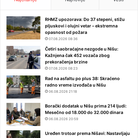
RHMZ upozorava: Do 37 stepeni, stižu
pljuskovi i olujni vetar – ekstremna
opasnost od požara
07.08.2026 08:36
Četiri saobraćajne nezgode u Nišu:
Kažnjena čak 452 vozača zbog
prekoračenja brzine
07.08.2026 08:23
Rad na asfaltu po plus 38: Skraćeno
radno vreme izvođača u Nišu
06.08.2026 21:18
Borački dodatak u Nišu prima 214 ljudi:
Mesečno od 18.000 do 32.000 dinara
06.08.2026 20:59
Uređen trotoar prema Nišavi: Nastavljaju