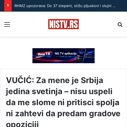
RHMZ upozorava: Do 37 stepeni, stižu pljuskovi i olujni vetar – ekstremna opasnost od požara
Menu
Pr
VUČIĆ: Za mene je Srbija
jedina svetinja – nisu uspeli
da me slome ni pritisci spolja
ni zahtevi da predam gradove
opoziciji