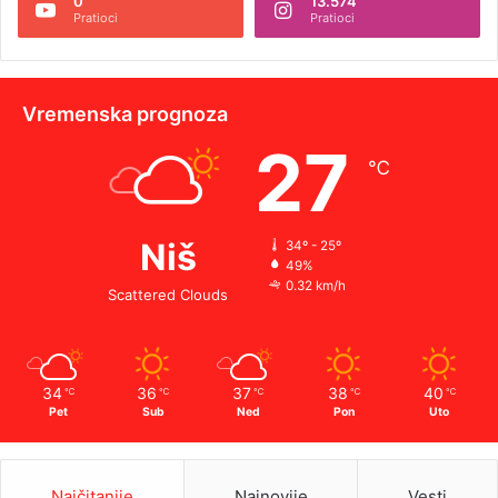
0
13.574
Pratioci
Pratioci
Vremenska prognoza
27
℃
Niš
34º - 25º
49%
0.32 km/h
Scattered Clouds
34
36
37
38
40
℃
℃
℃
℃
℃
Pet
Sub
Ned
Pon
Uto
Najčitanije
Najnovije
Vesti