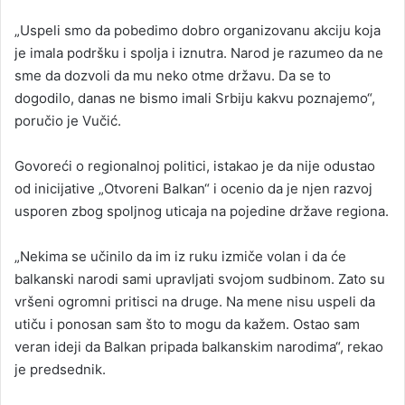
„Uspeli smo da pobedimo dobro organizovanu akciju koja
je imala podršku i spolja i iznutra. Narod je razumeo da ne
sme da dozvoli da mu neko otme državu. Da se to
dogodilo, danas ne bismo imali Srbiju kakvu poznajemo“,
poručio je Vučić.
Govoreći o regionalnoj politici, istakao je da nije odustao
od inicijative „Otvoreni Balkan“ i ocenio da je njen razvoj
usporen zbog spoljnog uticaja na pojedine države regiona.
„Nekima se učinilo da im iz ruku izmiče volan i da će
balkanski narodi sami upravljati svojom sudbinom. Zato su
vršeni ogromni pritisci na druge. Na mene nisu uspeli da
utiču i ponosan sam što to mogu da kažem. Ostao sam
veran ideji da Balkan pripada balkanskim narodima“, rekao
je predsednik.