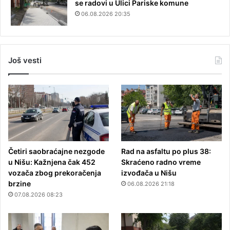
se radovi u Ulici Pariske komune
06.08.2026 20:35
Još vesti
Četiri saobraćajne nezgode
Rad na asfaltu po plus 38:
u Nišu: Kažnjena čak 452
Skraćeno radno vreme
vozača zbog prekoračenja
izvođača u Nišu
brzine
06.08.2026 21:18
07.08.2026 08:23