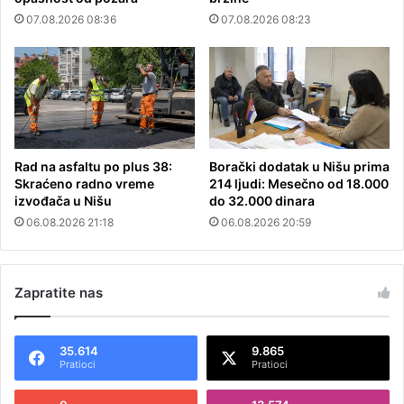
07.08.2026 08:36
07.08.2026 08:23
Rad na asfaltu po plus 38:
Borački dodatak u Nišu prima
Skraćeno radno vreme
214 ljudi: Mesečno od 18.000
izvođača u Nišu
do 32.000 dinara
06.08.2026 21:18
06.08.2026 20:59
Zapratite nas
35.614
9.865
Pratioci
Pratioci