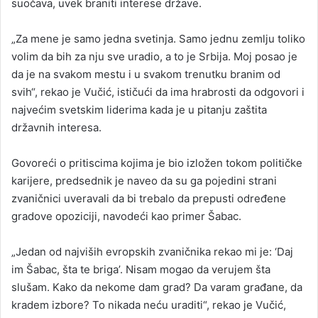
suočava, uvek braniti interese države.
„Za mene je samo jedna svetinja. Samo jednu zemlju toliko
volim da bih za nju sve uradio, a to je Srbija. Moj posao je
da je na svakom mestu i u svakom trenutku branim od
svih“, rekao je Vučić, ističući da ima hrabrosti da odgovori i
najvećim svetskim liderima kada je u pitanju zaštita
državnih interesa.
Govoreći o pritiscima kojima je bio izložen tokom političke
karijere, predsednik je naveo da su ga pojedini strani
zvaničnici uveravali da bi trebalo da prepusti određene
gradove opoziciji, navodeći kao primer Šabac.
„Jedan od najviših evropskih zvaničnika rekao mi je: ‘Daj
im Šabac, šta te briga’. Nisam mogao da verujem šta
slušam. Kako da nekome dam grad? Da varam građane, da
kradem izbore? To nikada neću uraditi“, rekao je Vučić,