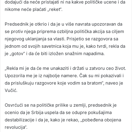
dodajući da neće pristajati ni na kakve političke ucene i da
nikome neće plaćati „reket“.
Predsednik je otkrio i da je u više navrata upozoravan da
se protiv njega priprema ozbiljna politička akcija sa ciljem
njegovog uklanjanja sa vlasti. Prisjetio se razgovora sa
jednom od svojih savetnica koja mu je, kako tvrdi, rekla da
je „gotov“ i da će biti izložen snažnim napadima.
„Rekla mi je da će me unakaziti i držati u zatvoru ceo život.
Upozorila me je iz najbolje namere. Čak su mi pokazivali i
da prisluškuju razgovore koje vodim sa bratom“, naveo je
Vučić.
Osvrćući se na političke prilike u zemlji, predsednik je
ocenio da je Srbija uspela da se odupre pokušajima
destabilizacije i da je, kako je rekao, „pobeđena obojena
revolucija“.