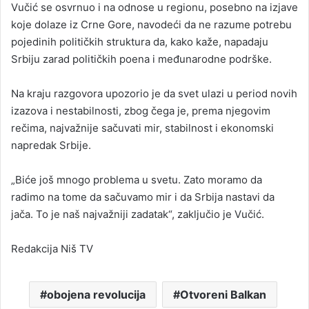
Vučić se osvrnuo i na odnose u regionu, posebno na izjave
koje dolaze iz Crne Gore, navodeći da ne razume potrebu
pojedinih političkih struktura da, kako kaže, napadaju
Srbiju zarad političkih poena i međunarodne podrške.
Na kraju razgovora upozorio je da svet ulazi u period novih
izazova i nestabilnosti, zbog čega je, prema njegovim
rečima, najvažnije sačuvati mir, stabilnost i ekonomski
napredak Srbije.
„Biće još mnogo problema u svetu. Zato moramo da
radimo na tome da sačuvamo mir i da Srbija nastavi da
jača. To je naš najvažniji zadatak“, zaključio je Vučić.
Redakcija Niš TV
obojena revolucija
Otvoreni Balkan