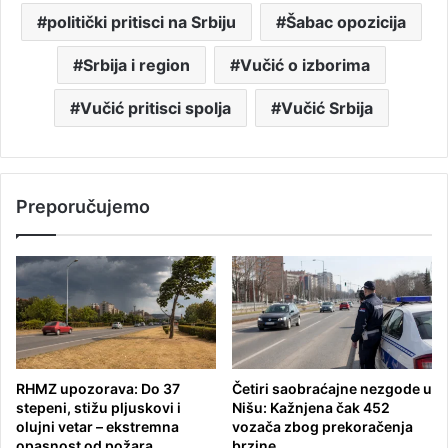
politički pritisci na Srbiju
Šabac opozicija
Srbija i region
Vučić o izborima
Vučić pritisci spolja
Vučić Srbija
Preporučujemo
RHMZ upozorava: Do 37
Četiri saobraćajne nezgode u
stepeni, stižu pljuskovi i
Nišu: Kažnjena čak 452
olujni vetar – ekstremna
vozača zbog prekoračenja
opasnost od požara
brzine