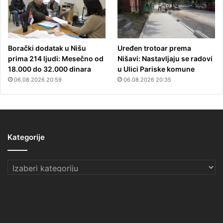
Borački dodatak u Nišu
Uređen trotoar prema
prima 214 ljudi: Mesečno od
Nišavi: Nastavljaju se radovi
18.000 do 32.000 dinara
u Ulici Pariske komune
06.08.2026 20:59
06.08.2026 20:35
Kategorije
Kategorije