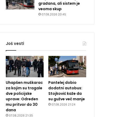
građana, ali sistem je
veoma skup
07.08.2026 20:45
Još vesti
Uhapšen muškarac
Pantelej dobio
za kojim su tragale
dodatni autobus:
dve policijske
Stojković kaže da
uprave: Određen
su gužve već manje
mu pritvor do 30
07.08.2026 21:24
dana
07.08.2026 21:35