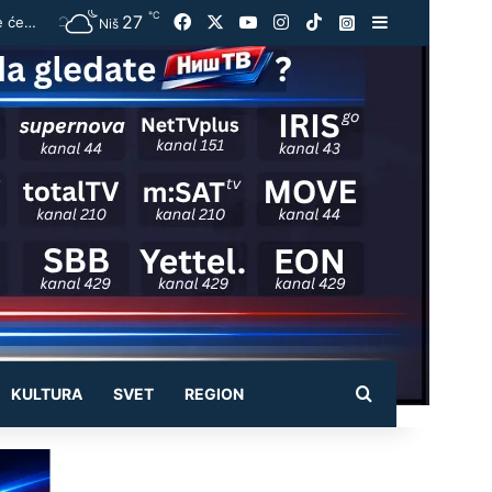
℃
27
Facebook
X
YouTube
Instagram
TikTok
Instagram
Sidebar
Vučić ugostio Zelenskog na večeri u Beogradu: „Otvorili smo razgovore o temama koje će biti u fokusu sastanaka“
Niš
Pretraži
KULTURA
SVET
REGION