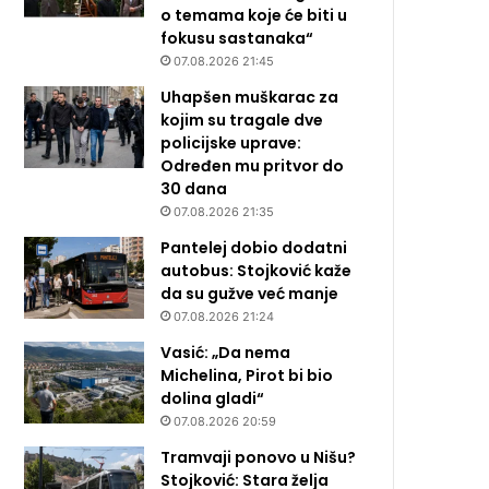
o temama koje će biti u
fokusu sastanaka“
07.08.2026 21:45
Uhapšen muškarac za
kojim su tragale dve
policijske uprave:
Određen mu pritvor do
30 dana
07.08.2026 21:35
Pantelej dobio dodatni
autobus: Stojković kaže
da su gužve već manje
07.08.2026 21:24
Vasić: „Da nema
Michelina, Pirot bi bio
dolina gladi“
07.08.2026 20:59
Tramvaji ponovo u Nišu?
Stojković: Stara želja