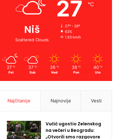
27
℃
Niš
27º - 26º
63%
1.93 km/h
Scattered Clouds
27
37
36
38
40
℃
℃
℃
℃
℃
Pet
Sub
Ned
Pon
Uto
Najčitanije
Najnovije
Vesti
Vučić ugostio Zelenskog
na večeri u Beogradu:
„Otvorili smo razgovore