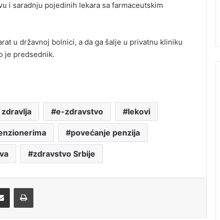
u i saradnju pojedinih lekara sa farmaceutskim
 u državnoj bolnici, a da ga šalje u privatnu kliniku
io je predsednik.
zdravlja
e-zdravstvo
lekovi
enzionerima
povećanje penzija
va
zdravstvo Srbije
Share via Email
Print