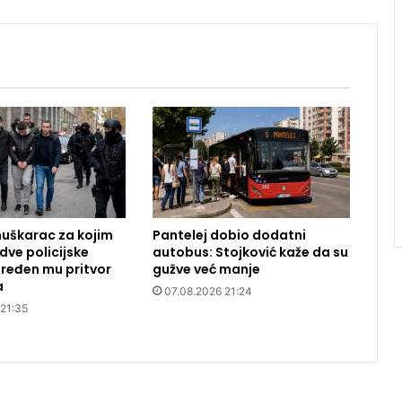
uškarac za kojim
Pantelej dobio dodatni
dve policijske
autobus: Stojković kaže da su
ređen mu pritvor
gužve već manje
a
07.08.2026 21:24
 21:35