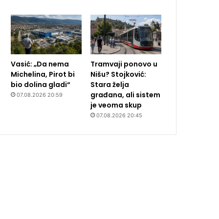
Vasić: „Da nema
Tramvaji ponovo u
Michelina, Pirot bi
Nišu? Stojković:
bio dolina gladi“
Stara želja
građana, ali sistem
07.08.2026 20:59
je veoma skup
07.08.2026 20:45