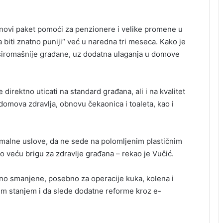
 novi paket pomoći za penzionere i velike promene u
 biti znatno puniji“ već u naredna tri meseca. Kako je
siromašnije građane, uz dodatna ulaganja u domove
direktno uticati na standard građana, ali i na kvalitet
domova zdravlja, obnovu čekaonica i toaleta, kao i
rmalne uslove, da ne sede na polomljenim plastičnim
 veću brigu za zdravlje građana – rekao je Vučić.
jno smanjene, posebno za operacije kuka, kolena i
tnim stanjem i da slede dodatne reforme kroz e-