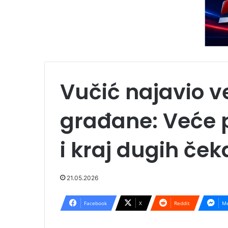
Vučić najavio ve
građane: Veće pe
i kraj dugih ček
21.05.2026
Facebook
X
Reddit
Me