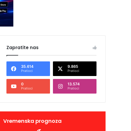
Zapratite nas
35.614
9.865
Pratioci
Pratioci
0
13.574
Pratioci
Pratioci
Vremenska prognoza