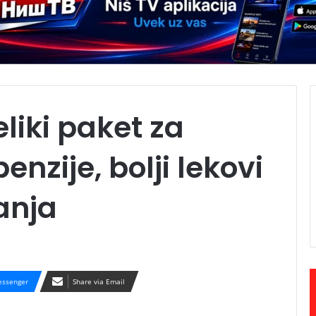
liki paket za
nzije, bolji lekovi
anja
ssenger
Share via Email