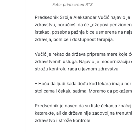
Foto: printscreen RTS
Predsednik Srbije
Aleksandar Vučić
najavio je
zdravstvu, poručivši da će „džepovi penzionera
istakao, posebna pažnja biće usmerena na naj
zdravlja, bolnice i dostupnost terapija.
Vučić je rekao da država priprema mere koje će 
zdravstvenih usluga. Najavio je modernizaciju 
strožu kontrolu rada u javnom zdravstvu.
– Hoću da ljudi kada dođu kod lekara imaju no
stolicama i čekaju satima. Moramo da pokažemo
Predsednik je naveo da su liste čekanja znača
katarakte, ali da država nije zadovoljna trenu
zdravstvo i strože kontrole.