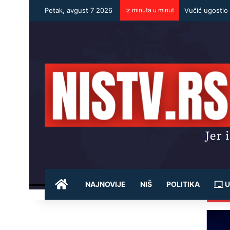
Petak, avgust 7 2026
Iz minuta u minut
POČETNA
NAJNOVIJE
NIŠ
POLITIKA
U