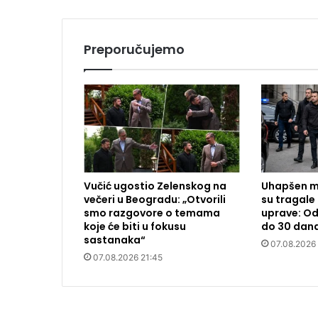
Preporučujemo
Vučić ugostio Zelenskog na
Uhapšen m
večeri u Beogradu: „Otvorili
su tragale 
smo razgovore o temama
uprave: Od
koje će biti u fokusu
do 30 dan
sastanaka“
07.08.2026
07.08.2026 21:45