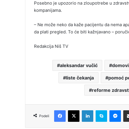
Posebno je upozorio na zloupotrebe u zdravstv
kompanijama.
– Ne može neko da kaže pacijentu da nema aparat
da plati pregled. To će biti kažnjavano – poruč
Redakcija Niš TV
aleksandar vučić
domovi 
liste čekanja
pomoć p
reforme zdravst
Facebook
X
LinkedIn
Skype
Messenger
Podeli