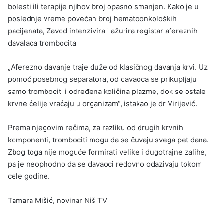
bolesti ili terapije njihov broj opasno smanjen. Kako je u
poslednje vreme povećan broj hematoonkoloških
pacijenata, Zavod intenzivira i ažurira registar afereznih
davalaca trombocita.
„Aferezno davanje traje duže od klasičnog davanja krvi. Uz
pomoć posebnog separatora, od davaoca se prikupljaju
samo trombociti i određena količina plazme, dok se ostale
krvne ćelije vraćaju u organizam“, istakao je dr Virijević.
Prema njegovim rečima, za razliku od drugih krvnih
komponenti, trombociti mogu da se čuvaju svega pet dana.
Zbog toga nije moguće formirati velike i dugotrajne zalihe,
pa je neophodno da se davaoci redovno odazivaju tokom
cele godine.
Tamara Mišić, novinar Niš TV