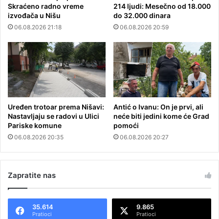
Skraćeno radno vreme
214 ljudi: Mesečno od 18.000
izvođača u Nišu
do 32.000 dinara
06.08.2026 21:18
06.08.2026 20:59
Uređen trotoar prema Nišavi:
Antić o Ivanu: On je prvi, ali
Nastavljaju se radovi u Ulici
neće biti jedini kome će Grad
Pariske komune
pomoći
06.08.2026 20:35
06.08.2026 20:27
Zapratite nas
35.614
9.865
Pratioci
Pratioci