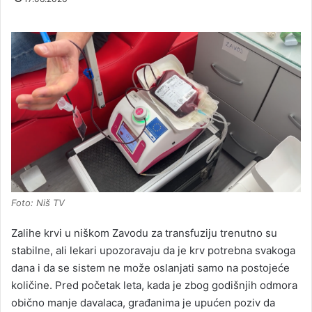
Foto: Niš TV
Zalihe krvi u niškom Zavodu za transfuziju trenutno su
stabilne, ali lekari upozoravaju da je krv potrebna svakoga
dana i da se sistem ne može oslanjati samo na postojeće
količine. Pred početak leta, kada je zbog godišnjih odmora
obično manje davalaca, građanima je upućen poziv da