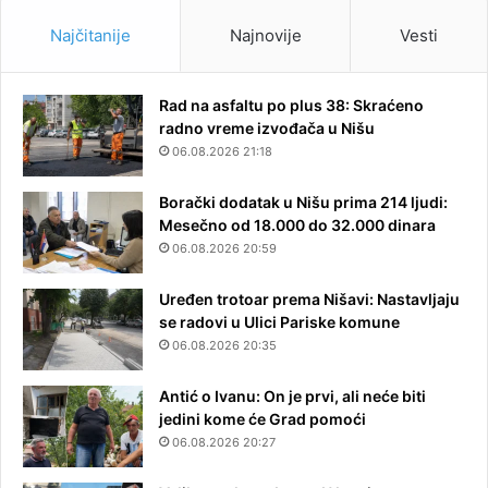
Najčitanije
Najnovije
Vesti
Rad na asfaltu po plus 38: Skraćeno
radno vreme izvođača u Nišu
06.08.2026 21:18
Borački dodatak u Nišu prima 214 ljudi:
Mesečno od 18.000 do 32.000 dinara
06.08.2026 20:59
Uređen trotoar prema Nišavi: Nastavljaju
se radovi u Ulici Pariske komune
06.08.2026 20:35
Antić o Ivanu: On je prvi, ali neće biti
jedini kome će Grad pomoći
06.08.2026 20:27