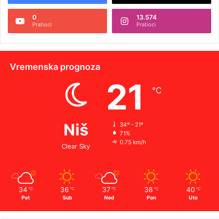
0
13.574
Pratioci
Pratioci
Vremenska prognoza
21
℃
Niš
34º - 21º
71%
0.75 km/h
Clear Sky
34
36
37
38
40
℃
℃
℃
℃
℃
Pet
Sub
Ned
Pon
Uto