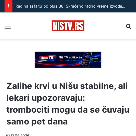
Rad na asfaltu po plus 38: Skraćeno radno vreme izvođača u Nišu
Menu
Pr
Zalihe krvi u Nišu stabilne, ali
lekari upozoravaju:
trombociti mogu da se čuvaju
samo pet dana
17.06.2026