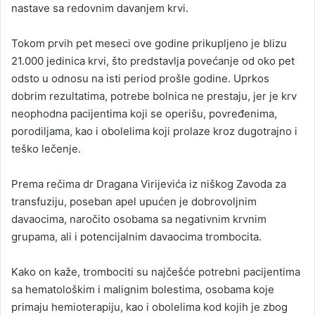
nastave sa redovnim davanjem krvi.
Tokom prvih pet meseci ove godine prikupljeno je blizu
21.000 jedinica krvi, što predstavlja povećanje od oko pet
odsto u odnosu na isti period prošle godine. Uprkos
dobrim rezultatima, potrebe bolnica ne prestaju, jer je krv
neophodna pacijentima koji se operišu, povređenima,
porodiljama, kao i obolelima koji prolaze kroz dugotrajno i
teško lečenje.
Prema rečima dr Dragana Virijevića iz niškog Zavoda za
transfuziju, poseban apel upućen je dobrovoljnim
davaocima, naročito osobama sa negativnim krvnim
grupama, ali i potencijalnim davaocima trombocita.
Kako on kaže, trombociti su najčešće potrebni pacijentima
sa hematološkim i malignim bolestima, osobama koje
primaju hemioterapiju, kao i obolelima kod kojih je zbog