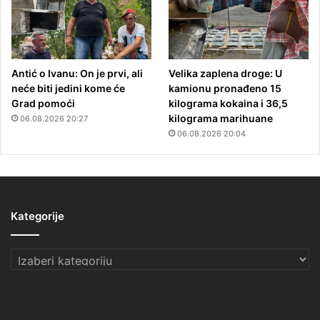
Antić o Ivanu: On je prvi, ali
Velika zaplena droge: U
neće biti jedini kome će
kamionu pronađeno 15
Grad pomoći
kilograma kokaina i 36,5
kilograma marihuane
06.08.2026 20:27
06.08.2026 20:04
Kategorije
Kategorije