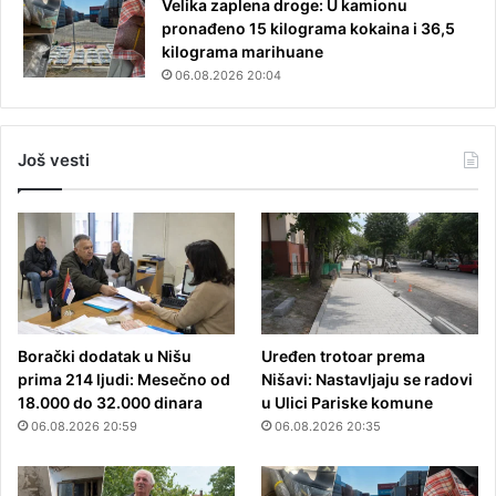
Velika zaplena droge: U kamionu
pronađeno 15 kilograma kokaina i 36,5
kilograma marihuane
06.08.2026 20:04
Još vesti
Borački dodatak u Nišu
Uređen trotoar prema
prima 214 ljudi: Mesečno od
Nišavi: Nastavljaju se radovi
18.000 do 32.000 dinara
u Ulici Pariske komune
06.08.2026 20:59
06.08.2026 20:35