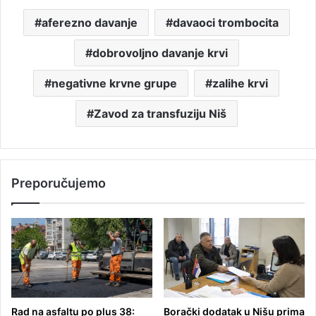
aferezno davanje
davaoci trombocita
dobrovoljno davanje krvi
negativne krvne grupe
zalihe krvi
Zavod za transfuziju Niš
Preporučujemo
Rad na asfaltu po plus 38:
Borački dodatak u Nišu prima