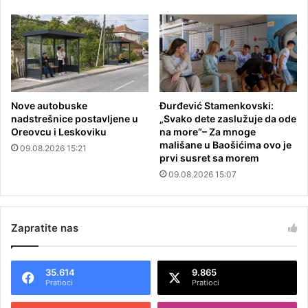
Nove autobuske
Đurđević Stamenkovski:
nadstrešnice postavljene u
„Svako dete zaslužuje da ode
Oreovcu i Leskoviku
na more“– Za mnoge
mališane u Baošićima ovo je
09.08.2026 15:21
prvi susret sa morem
09.08.2026 15:07
Zapratite nas
35.614
9.865
Pratioci
Pratioci