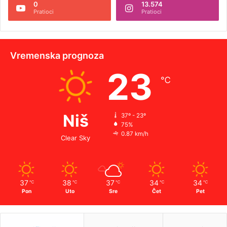
0
13.574
Pratioci
Pratioci
Vremenska prognoza
23
℃
Niš
37º - 23º
75%
0.87 km/h
Clear Sky
37
38
37
34
34
℃
℃
℃
℃
℃
Pon
Uto
Sre
Čet
Pet