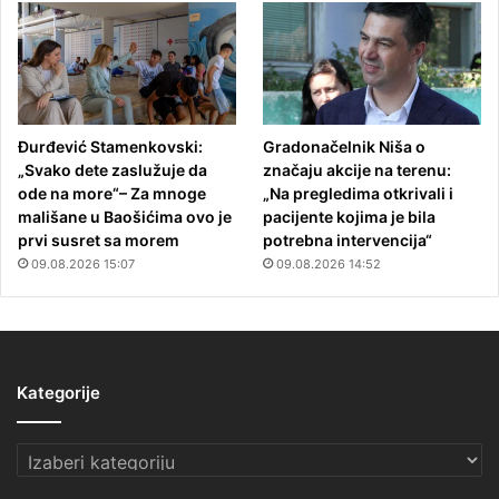
Đurđević Stamenkovski:
Gradonačelnik Niša o
„Svako dete zaslužuje da
značaju akcije na terenu:
ode na more“– Za mnoge
„Na pregledima otkrivali i
mališane u Baošićima ovo je
pacijente kojima je bila
prvi susret sa morem
potrebna intervencija“
09.08.2026 15:07
09.08.2026 14:52
Kategorije
Kategorije