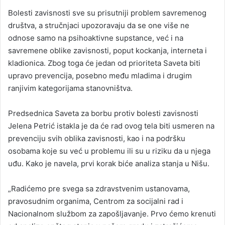
Bolesti zavisnosti sve su prisutniji problem savremenog
društva, a stručnjaci upozoravaju da se one više ne
odnose samo na psihoaktivne supstance, već i na
savremene oblike zavisnosti, poput kockanja, interneta i
kladionica. Zbog toga će jedan od prioriteta Saveta biti
upravo prevencija, posebno među mladima i drugim
ranjivim kategorijama stanovništva.
Predsednica Saveta za borbu protiv bolesti zavisnosti
Jelena Petrić istakla je da će rad ovog tela biti usmeren na
prevenciju svih oblika zavisnosti, kao i na podršku
osobama koje su već u problemu ili su u riziku da u njega
uđu. Kako je navela, prvi korak biće analiza stanja u Nišu.
„Radićemo pre svega sa zdravstvenim ustanovama,
pravosudnim organima, Centrom za socijalni rad i
Nacionalnom službom za zapošljavanje. Prvo ćemo krenuti