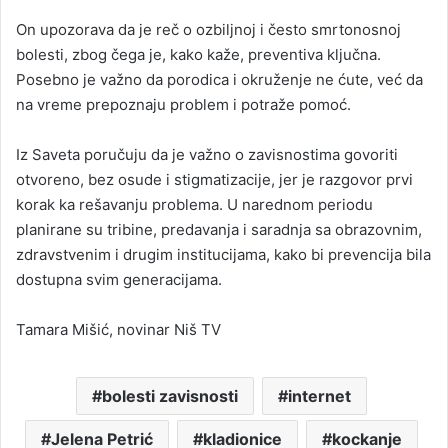
On upozorava da je reč o ozbiljnoj i često smrtonosnoj
bolesti, zbog čega je, kako kaže, preventiva ključna.
Posebno je važno da porodica i okruženje ne ćute, već da
na vreme prepoznaju problem i potraže pomoć.
Iz Saveta poručuju da je važno o zavisnostima govoriti
otvoreno, bez osude i stigmatizacije, jer je razgovor prvi
korak ka rešavanju problema. U narednom periodu
planirane su tribine, predavanja i saradnja sa obrazovnim,
zdravstvenim i drugim institucijama, kako bi prevencija bila
dostupna svim generacijama.
Tamara Mišić, novinar Niš TV
bolesti zavisnosti
internet
Jelena Petrić
kladionice
kockanje