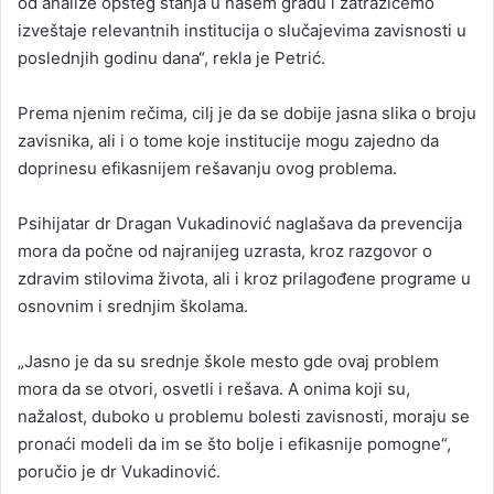
od analize opšteg stanja u našem gradu i zatražićemo
izveštaje relevantnih institucija o slučajevima zavisnosti u
poslednjih godinu dana“, rekla je Petrić.
Prema njenim rečima, cilj je da se dobije jasna slika o broju
zavisnika, ali i o tome koje institucije mogu zajedno da
doprinesu efikasnijem rešavanju ovog problema.
Psihijatar dr Dragan Vukadinović naglašava da prevencija
mora da počne od najranijeg uzrasta, kroz razgovor o
zdravim stilovima života, ali i kroz prilagođene programe u
osnovnim i srednjim školama.
„Jasno je da su srednje škole mesto gde ovaj problem
mora da se otvori, osvetli i rešava. A onima koji su,
nažalost, duboko u problemu bolesti zavisnosti, moraju se
pronaći modeli da im se što bolje i efikasnije pomogne“,
poručio je dr Vukadinović.