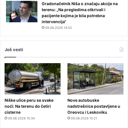
Gradonačelnik Niša o značaju akcije na
terenu: „Na pregledima otkrivali i
pacijente kojima je bila potrebna
intervencija“
09.08.2026 14:52
Još vesti
Niške ulice peru se svake
Nove autobuske
noći: Na terenu do četiri
nadstrešnice postavljene u
cisterne
Oreovcu i Leskoviku
09.08.2026 15:34
09.08.2026 15:21