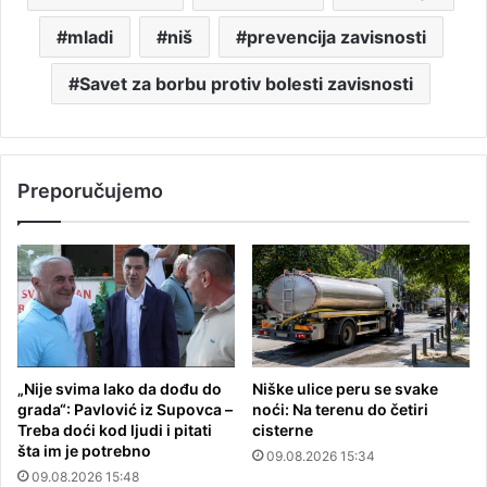
mladi
niš
prevencija zavisnosti
Savet za borbu protiv bolesti zavisnosti
Preporučujemo
„Nije svima lako da dođu do
Niške ulice peru se svake
grada“: Pavlović iz Supovca –
noći: Na terenu do četiri
Treba doći kod ljudi i pitati
cisterne
šta im je potrebno
09.08.2026 15:34
09.08.2026 15:48