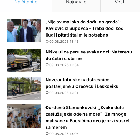
Najčitanije
Najnovije
Vesti
„Nije svima lako da dođu do grada“:
Pavlović iz Supovca – Treba doći kod
ljudi i pitati šta im je potrebno
09.08.2026 15:48
Niške ulice peru se svake noći: Na terenu
do četiri cisterne
09.08.2026 15:34
Nove autobuske nadstrešnice
postavljene u Oreovcu i Leskoviku
09.08.2026 15:21
Đurđević Stamenkovski: „Svako dete
zaslužuje da ode na more“– Za mnoge
mališane u Baošićima ovo je prvi susret
sa morem
09.08.2026 15:07