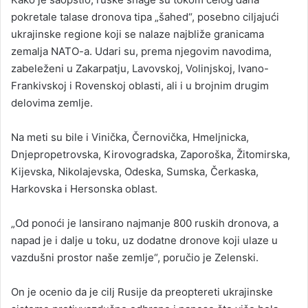
pokretale talase dronova tipa „šahed“, posebno ciljajući
ukrajinske regione koji se nalaze najbliže granicama
zemalja NATO-a. Udari su, prema njegovim navodima,
zabeleženi u Zakarpatju, Lavovskoj, Volinjskoj, Ivano-
Frankivskoj i Rovenskoj oblasti, ali i u brojnim drugim
delovima zemlje.
Na meti su bile i Vinička, Černovička, Hmeljnicka,
Dnjepropetrovska, Kirovogradska, Zaporoška, Žitomirska,
Kijevska, Nikolajevska, Odeska, Sumska, Čerkaska,
Harkovska i Hersonska oblast.
„Od ponoći je lansirano najmanje 800 ruskih dronova, a
napad je i dalje u toku, uz dodatne dronove koji ulaze u
vazdušni prostor naše zemlje“, poručio je Zelenski.
On je ocenio da je cilj Rusije da preoptereti ukrajinske