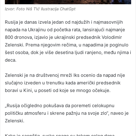
Izvor: Foto Niš TV/ Ilustracija ChatGpt
Rusija je danas izvela jedan od najdužih i najmasovnijih
napada na Ukrajinu od početka rata, lansirajući najmanje
800 dronova, izjavio je ukrajinski predsednik Volodimir
Zelenski. Prema njegovim rečima, u napadima je poginulo
šest osoba, dok je više desetina ljudi ranjeno, među njima i
deca.
Zelenski je na društvenoj mreži Iks ocenio da napad nije
slučajno izveden u trenutku kada američki predsednik
boravi u Kini, u poseti od koje se mnogo očekuje.
„Rusija očigledno pokušava da poremeti celokupnu
političku atmosferu i skrene pažnju na svoje zlo“, naveo je
Zelenski.
Kako je saopštio, ruske snage su tokom celog dana