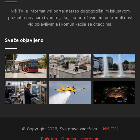
Niš TV je informativni portal nastao dugogodišnjim iskustvom
poznatih novinara i voditelja koji su udruživanjem pokrenuli novi
vid objavljivanja i komunikacije sa čitaocima.
Sveže objavljeno
© Copyright 2026, Sva prava zadržava |
Niš TV
|
Početna
O nama
Impresum