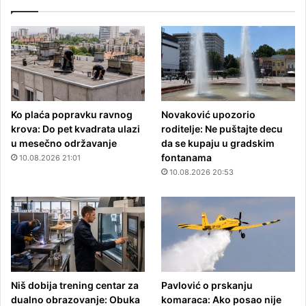
Ko plaća popravku ravnog
Novaković upozorio
krova: Do pet kvadrata ulazi
roditelje: Ne puštajte decu
u mesečno održavanje
da se kupaju u gradskim
fontanama
10.08.2026 21:01
10.08.2026 20:53
Niš dobija trening centar za
Pavlović o prskanju
dualno obrazovanje: Obuka
komaraca: Ako posao nije