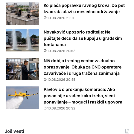
Ko plaća popravku ravnog krova: Do pet
kvadrata ulazi u mesečno održavanje
10.08.2026 21:01
Novaković upozorio roditelje: Ne
puštajte decu da se kupaju u gradskim
fontanama
10.08.2026 20:53
Niš dobija trening centar za dualno
obrazovanje: Obuka za CNC operatere,
zavarivače i druga tražena zanimanja
10.08.2026 20:45
Pavlović o prskanju komaraca: Ako
posao nije urađen kako treba, sledi
ponavljanje – mogući i raskidi ugovora
10.08.2026 20:32
Još vesti