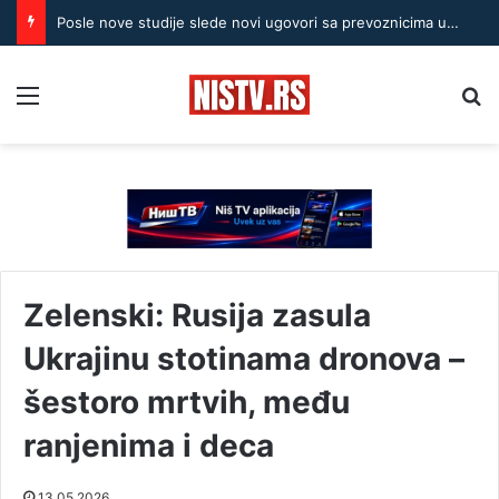
Posle nove studije slede novi ugovori sa prevoznicima u Nišu
Menu
Pr
Zelenski: Rusija zasula
Ukrajinu stotinama dronova –
šestoro mrtvih, među
ranjenima i deca
13.05.2026