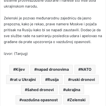
sisteme protivvazdušne odbrane i nanese što više bola
ukrajinskom narodu.
Zelenski je pozvao međunarodnu zajednicu da jasno
prepozna, kako je rekao, prave namere Moskve i pojača
pritisak na Rusiju kako bi se napadi zaustavili. Dodao je da
sve službe rade na saniranju posledica udara i apelovao na
građane da prate upozorenja o vazdušnoj opasnosti.
Izvor: (Tanjug)
Kijev
napad dronovima
NATO
rat u Ukrajini
Rusija
ruski dronovi
šahed dronovi
ukrajina
vazdušna opasnost
Zelenski