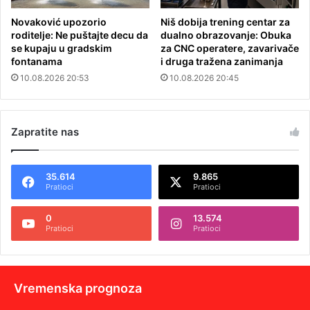
Novaković upozorio
Niš dobija trening centar za
roditelje: Ne puštajte decu da
dualno obrazovanje: Obuka
se kupaju u gradskim
za CNC operatere, zavarivače
fontanama
i druga tražena zanimanja
10.08.2026 20:53
10.08.2026 20:45
Zapratite nas
35.614
9.865
Pratioci
Pratioci
0
13.574
Pratioci
Pratioci
Vremenska prognoza