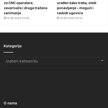
za CNC operatere,
urađen kako treba, sledi
zavarivače i druga tražena
ponavljanje – mogući i
zanimanja
raskidi ugovora
10.08.2026 20:45
10.08.2026 20:32
Kategorije
Kategorije
O nama