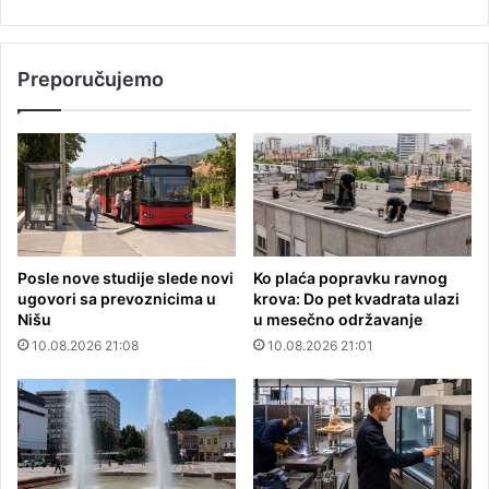
Preporučujemo
Posle nove studije slede novi
Ko plaća popravku ravnog
ugovori sa prevoznicima u
krova: Do pet kvadrata ulazi
Nišu
u mesečno održavanje
10.08.2026 21:08
10.08.2026 21:01