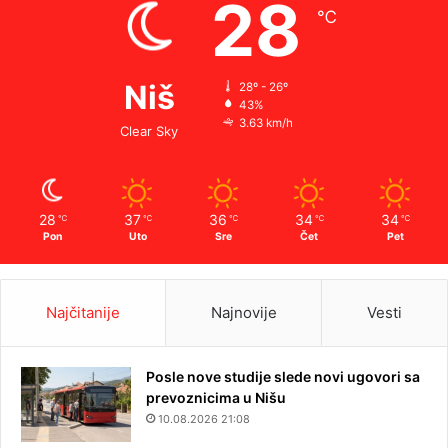
28
℃
Niš
28º - 26º
43%
3.63 km/h
Clear Sky
28
37
36
34
34
℃
℃
℃
℃
℃
Pon
Uto
Sre
Čet
Pet
Najčitanije
Najnovije
Vesti
Posle nove studije slede novi ugovori sa
prevoznicima u Nišu
10.08.2026 21:08