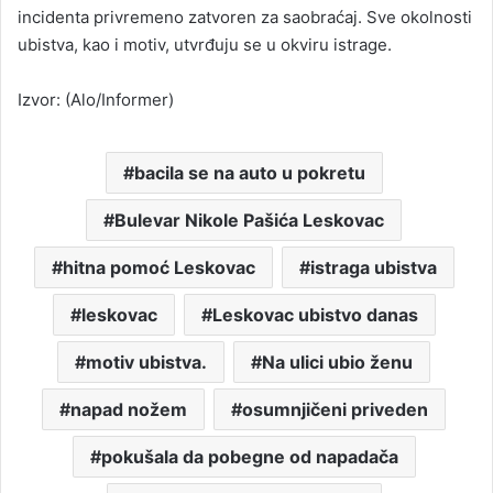
incidenta privremeno zatvoren za saobraćaj. Sve okolnosti
ubistva, kao i motiv, utvrđuju se u okviru istrage.
Izvor: (Alo/Informer)
bacila se na auto u pokretu
Bulevar Nikole Pašića Leskovac
hitna pomoć Leskovac
istraga ubistva
leskovac
Leskovac ubistvo danas
motiv ubistva.
Na ulici ubio ženu
napad nožem
osumnjičeni priveden
pokušala da pobegne od napadača