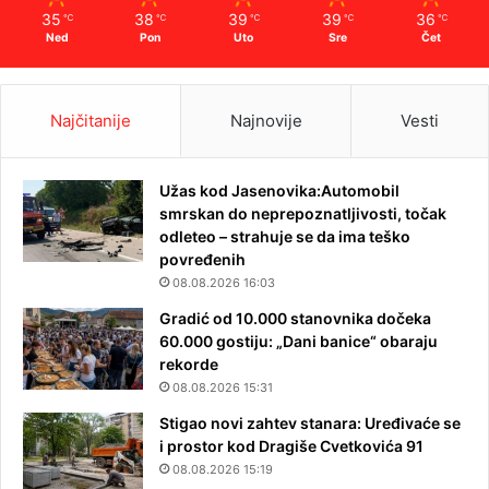
35
38
39
39
36
℃
℃
℃
℃
℃
Ned
Pon
Uto
Sre
Čet
Najčitanije
Najnovije
Vesti
Užas kod Jasenovika:Automobil
smrskan do neprepoznatljivosti, točak
odleteo – strahuje se da ima teško
povređenih
08.08.2026 16:03
Gradić od 10.000 stanovnika dočeka
60.000 gostiju: „Dani banice“ obaraju
rekorde
08.08.2026 15:31
Stigao novi zahtev stanara: Uređivaće se
i prostor kod Dragiše Cvetkovića 91
08.08.2026 15:19