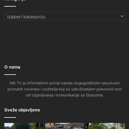
Kategorije
O nama
Niš TV je informativni portal nastao dugogodišnjim iskustvom
poznatih novinara i voditelja koji su udruživanjem pokrenuli novi
vid objavljivanja i komunikacije sa čitaocima.
Sveže objavljeno