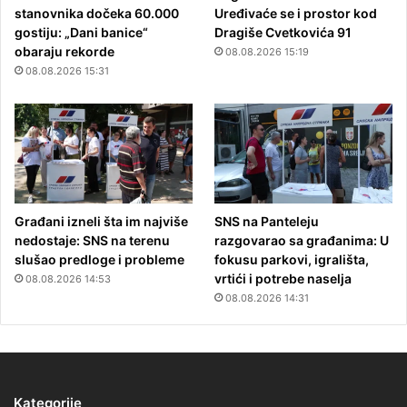
stanovnika dočeka 60.000
Uređivaće se i prostor kod
gostiju: „Dani banice“
Dragiše Cvetkovića 91
obaraju rekorde
08.08.2026 15:19
08.08.2026 15:31
Građani izneli šta im najviše
SNS na Panteleju
nedostaje: SNS na terenu
razgovarao sa građanima: U
slušao predloge i probleme
fokusu parkovi, igrališta,
vrtići i potrebe naselja
08.08.2026 14:53
08.08.2026 14:31
Kategorije