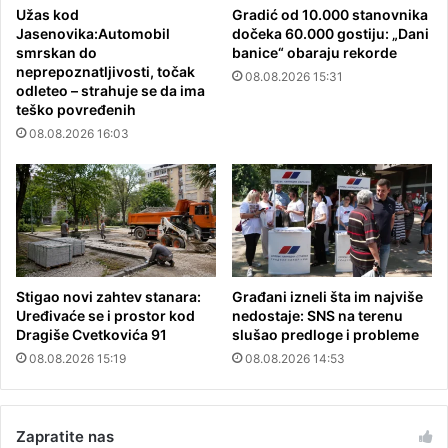
Užas kod
Gradić od 10.000 stanovnika
Jasenovika:Automobil
dočeka 60.000 gostiju: „Dani
smrskan do
banice“ obaraju rekorde
neprepoznatljivosti, točak
08.08.2026 15:31
odleteo – strahuje se da ima
teško povređenih
08.08.2026 16:03
Stigao novi zahtev stanara:
Građani izneli šta im najviše
Uređivaće se i prostor kod
nedostaje: SNS na terenu
Dragiše Cvetkovića 91
slušao predloge i probleme
08.08.2026 15:19
08.08.2026 14:53
Zapratite nas