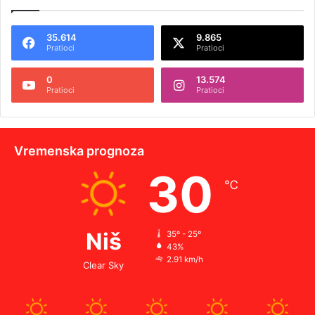
35.614
9.865
Pratioci
Pratioci
0
13.574
Pratioci
Pratioci
Vremenska prognoza
30
℃
Niš
35º - 25º
43%
2.91 km/h
Clear Sky