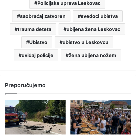
Policijska uprava Leskovac
saobraćaj zatvoren
svedoci ubistva
trauma deteta
ubijena žena Leskovac
Ubistvo
ubistvo u Leskovcu
uviđaj policije
žena ubijena nožem
Preporučujemo