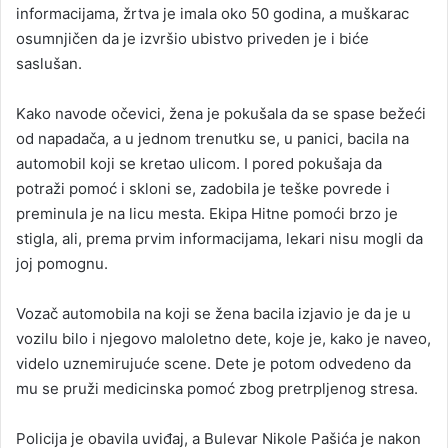
informacijama, žrtva je imala oko 50 godina, a muškarac
osumnjičen da je izvršio ubistvo priveden je i biće
saslušan.
Kako navode očevici, žena je pokušala da se spase bežeći
od napadača, a u jednom trenutku se, u panici, bacila na
automobil koji se kretao ulicom. I pored pokušaja da
potraži pomoć i skloni se, zadobila je teške povrede i
preminula je na licu mesta. Ekipa Hitne pomoći brzo je
stigla, ali, prema prvim informacijama, lekari nisu mogli da
joj pomognu.
Vozač automobila na koji se žena bacila izjavio je da je u
vozilu bilo i njegovo maloletno dete, koje je, kako je naveo,
videlo uznemirujuće scene. Dete je potom odvedeno da
mu se pruži medicinska pomoć zbog pretrpljenog stresa.
Policija je obavila uviđaj, a Bulevar Nikole Pašića je nakon