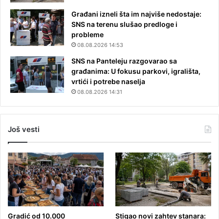
Građani izneli šta im najviše nedostaje:
SNS na terenu slušao predloge i
probleme
08.08.2026 14:53
SNS na Panteleju razgovarao sa
građanima: U fokusu parkovi, igrališta,
vrtići i potrebe naselja
08.08.2026 14:31
Još vesti
Gradić od 10.000
Stigao novi zahtev stanara: