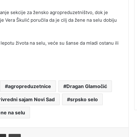
ranje sekcije za žensko agropreduzetništvo, dok je
 Vera Škulić poručila da je cilj da žene na selu dobiju
lepotu života na selu, veće su šanse da mladi ostanu ili
agropreduzetnice
Dragan Glamočić
rivredni sajam Novi Sad
srpsko selo
ne na selu
Share via Email
Print