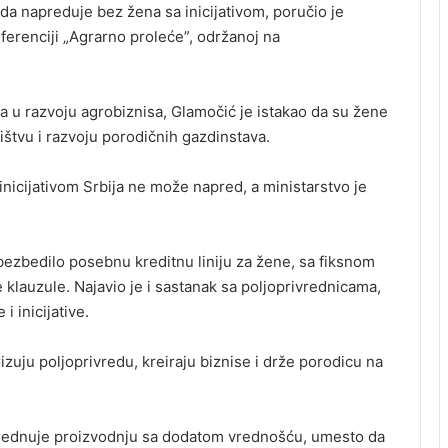
da napreduje bez žena sa inicijativom, poručio je
ferenciji „Agrarno proleće”, održanoj na
a u razvoju agrobiznisa, Glamočić je istakao da su žene
ištvu i razvoju porodičnih gazdinstava.
inicijativom Srbija ne može napred, a ministarstvo je
bezbedilo posebnu kreditnu liniju za žene, sa fiksnom
lauzule. Najavio je i sastanak sa poljoprivrednicama,
 inicijative.
zuju poljoprivredu, kreiraju biznise i drže porodicu na
 vrednuje proizvodnju sa dodatom vrednošću, umesto da