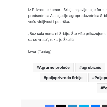
Iz Privredne komore Srbije najavljeno je formi
predsednica Asocijacije agropreduzetnica Srbije
veću vidljivost i podršku.
„Bez sela nema ni Srbije. Što više prikazujemo 
da se vrate”, rekla je Škulić.
Izvor:(Tanjug)
Agrarno proleće
agrobiznis
poljoprivreda Srbije
Poljop
že
Facebook
X
LinkedIn
Skype
Messenger