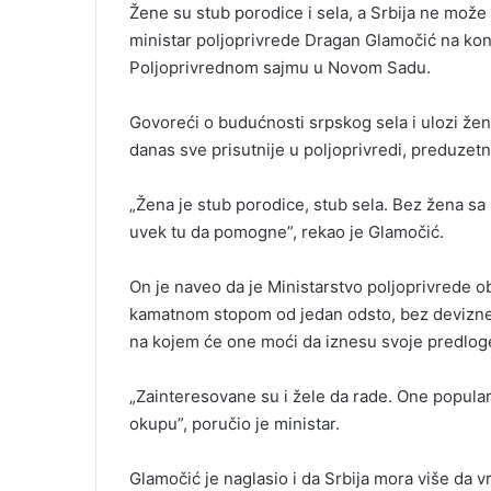
Žene su stub porodice i sela, a Srbija ne može 
ministar poljoprivrede Dragan Glamočić na kon
Poljoprivrednom sajmu u Novom Sadu.
Govoreći o budućnosti srpskog sela i ulozi žen
danas sve prisutnije u poljoprivredi, preduzetn
„Žena je stub porodice, stub sela. Bez žena sa 
uvek tu da pomogne”, rekao je Glamočić.
On je naveo da je Ministarstvo poljoprivrede o
kamatnom stopom od jedan odsto, bez devizne k
na kojem će one moći da iznesu svoje predloge i
„Zainteresovane su i žele da rade. One populari
okupu”, poručio je ministar.
Glamočić je naglasio i da Srbija mora više da