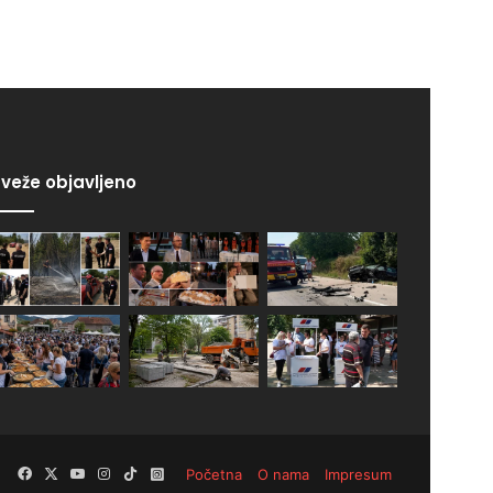
veže objavljeno
Facebook
X
YouTube
Instagram
TikTok
Instagram
Početna
O nama
Impresum