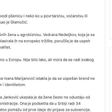
vodi pšenicu i neko ko u povrtarstvu, voćarstvu ili
ekao je Glamočić.
šnih žena u agrobiznisu. Vedrana Nedeljkov, koja je sa
lasirala ih na evropsko tržište, poručila je da uspeh
alitet.
o u Evropu. Nije bilo lako, ali mora da se radi svakog
ke Ivana Marijanović istakla je da se uspešan brend ne
 i identitetom.
ca Janković ukazala je da žene često ne odustaju od
istracije. Ona je podsetila da u Srbiji radi 34
tno pomažu od prve ideje do prijave za subvencije.