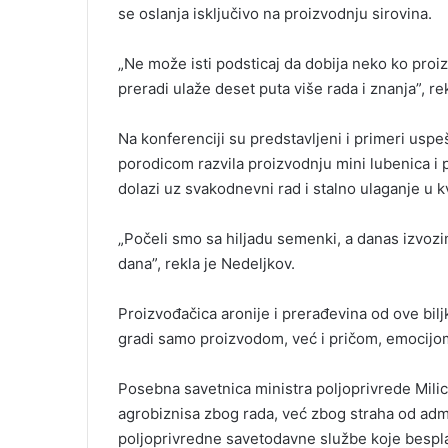
se oslanja isključivo na proizvodnju sirovina.
„Ne može isti podsticaj da dobija neko ko proiz
preradi ulaže deset puta više rada i znanja”, r
Na konferenciji su predstavljeni i primeri uspe
porodicom razvila proizvodnju mini lubenica i p
dolazi uz svakodnevni rad i stalno ulaganje u kv
„Počeli smo sa hiljadu semenki, a danas izvozim
dana”, rekla je Nedeljkov.
Proizvođačica aronije i prerađevina od ove bilj
gradi samo proizvodom, već i pričom, emocijom
Posebna savetnica ministra poljoprivrede Mili
agrobiznisa zbog rada, već zbog straha od admin
poljoprivredne savetodavne službe koje bespla