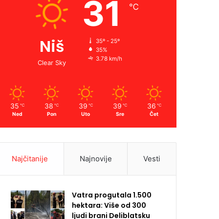
31
℃
Niš
35º - 25º
35%
3.78 km/h
Clear Sky
35
38
39
39
36
℃
℃
℃
℃
℃
Ned
Pon
Uto
Sre
Čet
Najčitanije
Najnovije
Vesti
Vatra progutala 1.500
hektara: Više od 300
ljudi brani Deliblatsku