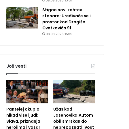
08.08.2026 15:31
Stigao novi zahtev
stanara: Uređivaće se i
prostor kod Dragiše
Cvetkovića 91
08.08.2026 15:19
Još vesti
Pantelej okupio
Užas kod
nikad više ljudi:
Jasenovika:Autom
Slava, priznanja
obil smrskan do
herojima i vašar
neprepoznatljivost