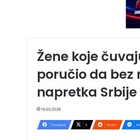
Žene koje čuvaj
poručio da bez 
napretka Srbije
19.05.2026
Facebook
X
Reddit
Me