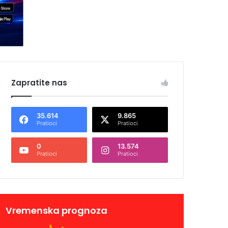
Zapratite nas
35.614
9.865
Pratioci
Pratioci
0
13.574
Pratioci
Pratioci
Vremenska prognoza