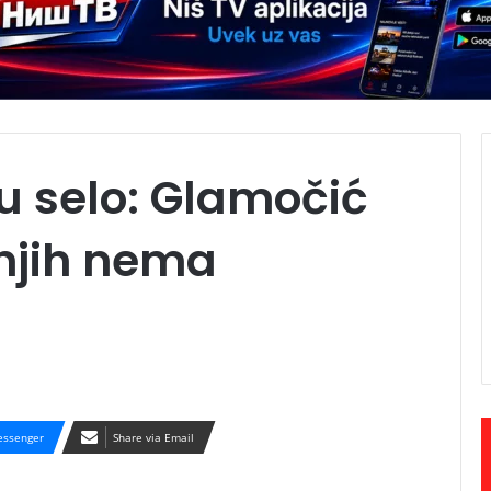
u selo: Glamočić
njih nema
ssenger
Share via Email