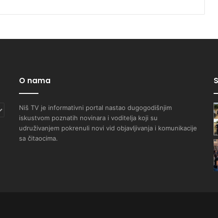
O nama
S
Niš TV je informativni portal nastao dugogodišnjim
iskustvom poznatih novinara i voditelja koji su
udruživanjem pokrenuli novi vid objavljivanja i komunikacije
sa čitaocima.