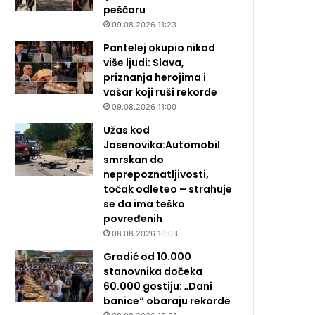
peščaru
09.08.2026 11:23
Pantelej okupio nikad
više ljudi: Slava,
priznanja herojima i
vašar koji ruši rekorde
09.08.2026 11:00
Užas kod
Jasenovika:Automobil
smrskan do
neprepoznatljivosti,
točak odleteo – strahuje
se da ima teško
povređenih
08.08.2026 16:03
Gradić od 10.000
stanovnika dočeka
60.000 gostiju: „Dani
banice“ obaraju rekorde