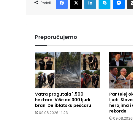
Podeli
Preporučujemo
Vatra progutala 1.500
Pantelej o
hektara: Više od 300 ljudi
ljudi: Slav
brani Deliblatsku peščaru
herojima i 
rekorde
09.08.2026 11:23
09.08.2026