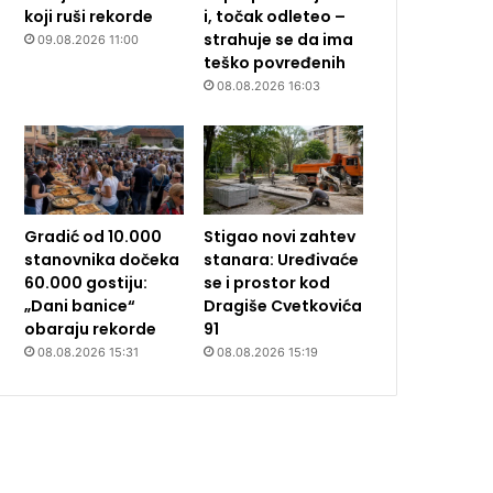
koji ruši rekorde
i, točak odleteo –
strahuje se da ima
09.08.2026 11:00
teško povređenih
08.08.2026 16:03
Gradić od 10.000
Stigao novi zahtev
stanovnika dočeka
stanara: Uređivaće
60.000 gostiju:
se i prostor kod
„Dani banice“
Dragiše Cvetkovića
obaraju rekorde
91
08.08.2026 15:31
08.08.2026 15:19