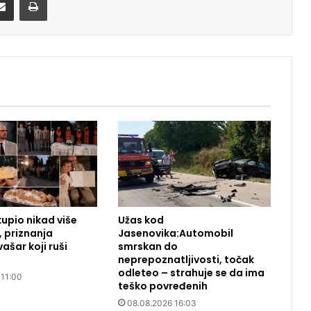
kupio nikad više
Užas kod
a, priznanja
Jasenovika:Automobil
vašar koji ruši
smrskan do
neprepoznatljivosti, točak
odleteo – strahuje se da ima
 11:00
teško povređenih
08.08.2026 16:03