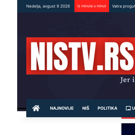
Nedelja, avgust 9 2026
Iz minuta u minut
Vatra progut
POČETNA
NAJNOVIJE
NIŠ
POLITIKA
U