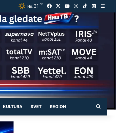
℃
31
Facebook
X
YouTube
Instagram
TikTok
Instagram
Sidebar
Niš
Pretraži
KULTURA
SVET
REGION