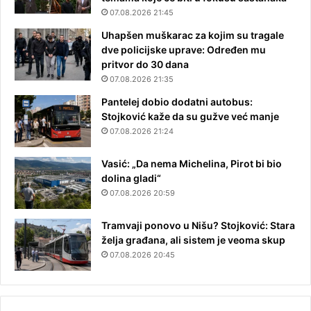
07.08.2026 21:45
Uhapšen muškarac za kojim su tragale
dve policijske uprave: Određen mu
pritvor do 30 dana
07.08.2026 21:35
Pantelej dobio dodatni autobus:
Stojković kaže da su gužve već manje
07.08.2026 21:24
Vasić: „Da nema Michelina, Pirot bi bio
dolina gladi“
07.08.2026 20:59
Tramvaji ponovo u Nišu? Stojković: Stara
želja građana, ali sistem je veoma skup
07.08.2026 20:45