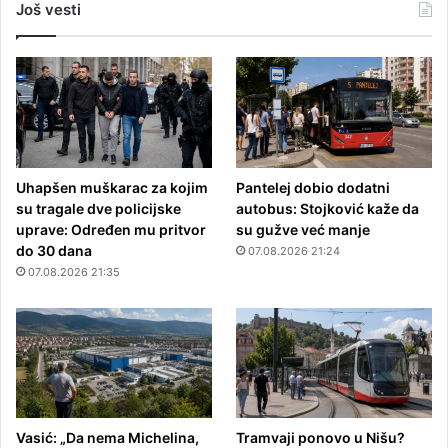
Još vesti
Uhapšen muškarac za kojim
Pantelej dobio dodatni
su tragale dve policijske
autobus: Stojković kaže da
uprave: Određen mu pritvor
su gužve već manje
do 30 dana
07.08.2026 21:24
07.08.2026 21:35
Vasić: „Da nema Michelina,
Tramvaji ponovo u Nišu?