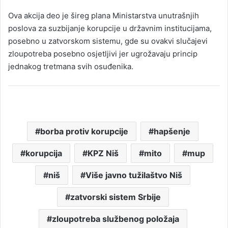
Ova akcija deo je šireg plana Ministarstva unutrašnjih
poslova za suzbijanje korupcije u državnim institucijama,
posebno u zatvorskom sistemu, gde su ovakvi slučajevi
zloupotreba posebno osjetljivi jer ugrožavaju princip
jednakog tretmana svih osuđenika.
borba protiv korupcije
hapšenje
korupcija
KPZ Niš
mito
mup
niš
Više javno tužilaštvo Niš
zatvorski sistem Srbije
zloupotreba službenog položaja