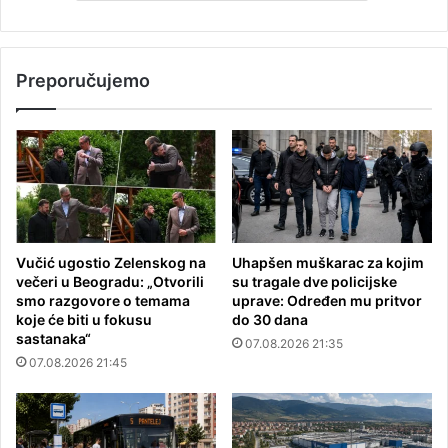
Preporučujemo
Vučić ugostio Zelenskog na
Uhapšen muškarac za kojim
večeri u Beogradu: „Otvorili
su tragale dve policijske
smo razgovore o temama
uprave: Određen mu pritvor
koje će biti u fokusu
do 30 dana
sastanaka“
07.08.2026 21:35
07.08.2026 21:45