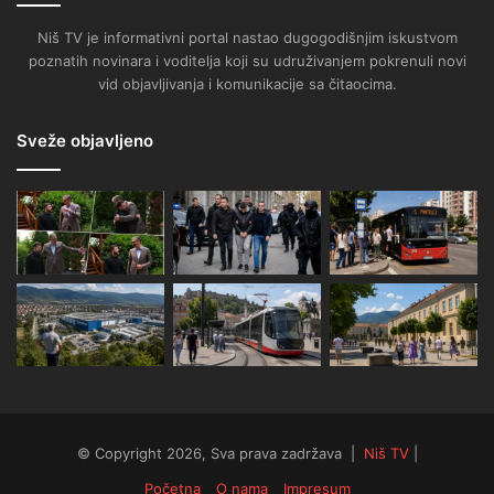
Niš TV je informativni portal nastao dugogodišnjim iskustvom
poznatih novinara i voditelja koji su udruživanjem pokrenuli novi
vid objavljivanja i komunikacije sa čitaocima.
Sveže objavljeno
© Copyright 2026, Sva prava zadržava |
Niš TV
|
Početna
O nama
Impresum