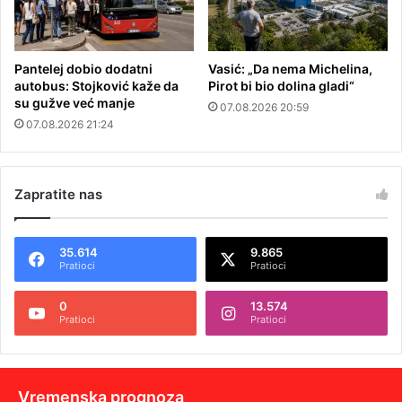
Pantelej dobio dodatni
Vasić: „Da nema Michelina,
autobus: Stojković kaže da
Pirot bi bio dolina gladi“
su gužve već manje
07.08.2026 20:59
07.08.2026 21:24
Zapratite nas
35.614
9.865
Pratioci
Pratioci
0
13.574
Pratioci
Pratioci
Vremenska prognoza