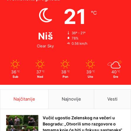
21
℃
Niš
36º - 21º
78%
0.56 km/h
Clear Sky
36
37
38
39
40
℃
℃
℃
℃
℃
Sub
Ned
Pon
Uto
Sre
Najčitanije
Najnovije
Vesti
Vučić ugostio Zelenskog na večeri u
Beogradu: „Otvorili smo razgovore o
temama koje će biti u fokusu sastanaka“