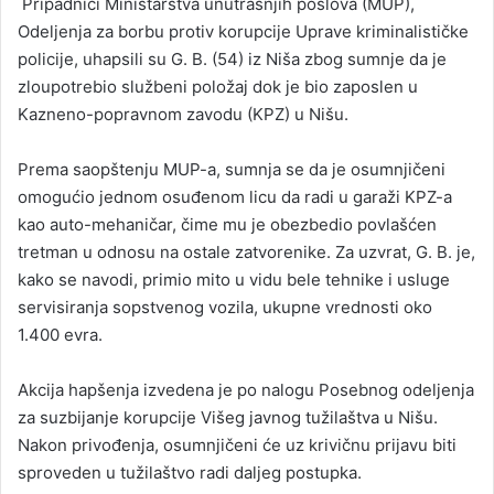
Pripadnici Ministarstva unutrašnjih poslova (MUP),
Odeljenja za borbu protiv korupcije Uprave kriminalističke
policije, uhapsili su G. B. (54) iz Niša zbog sumnje da je
zloupotrebio službeni položaj dok je bio zaposlen u
Kazneno-popravnom zavodu (KPZ) u Nišu.
Prema saopštenju MUP-a, sumnja se da je osumnjičeni
omogućio jednom osuđenom licu da radi u garaži KPZ-a
kao auto-mehaničar, čime mu je obezbedio povlašćen
tretman u odnosu na ostale zatvorenike. Za uzvrat, G. B. je,
kako se navodi, primio mito u vidu bele tehnike i usluge
servisiranja sopstvenog vozila, ukupne vrednosti oko
1.400 evra.
Akcija hapšenja izvedena je po nalogu Posebnog odeljenja
za suzbijanje korupcije Višeg javnog tužilaštva u Nišu.
Nakon privođenja, osumnjičeni će uz krivičnu prijavu biti
sproveden u tužilaštvo radi daljeg postupka.