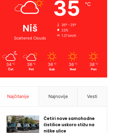
35
℃
Niš
35º - 25º
23%
1.21 km/h
Scattered Clouds
34
36
36
36
38
℃
℃
℃
℃
℃
Čet
Pet
Sub
Ned
Pon
Najčitanije
Najnovije
Vesti
Četiri nove samohodne
čistilice uskoro stižu na
niške ulice