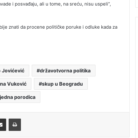
vade i posvađaju, ali u tome, na sreću, nisu uspeli“,
rbije znati da procene političke poruke i odluke kada za
 Jovićević
državotvorna politika
ana Vuković
skup u Beogradu
 jedna porodica
Share via Email
Print