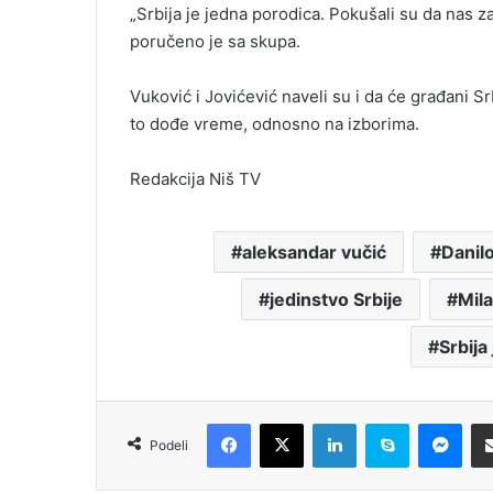
„Srbija je jedna porodica. Pokušali su da nas za
poručeno je sa skupa.
Vuković i Jovićević naveli su i da će građani S
to dođe vreme, odnosno na izborima.
Redakcija Niš TV
aleksandar vučić
Danilo
jedinstvo Srbije
Mil
Srbija
Facebook
X
LinkedIn
Skype
Messenger
Podeli