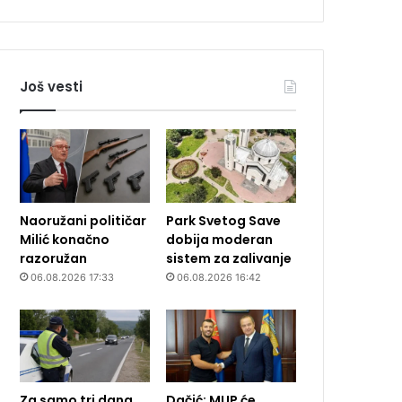
Još vesti
Naoružani političar
Park Svetog Save
Milić konačno
dobija moderan
razoružan
sistem za zalivanje
06.08.2026 17:33
06.08.2026 16:42
Za samo tri dana
Dačić: MUP će