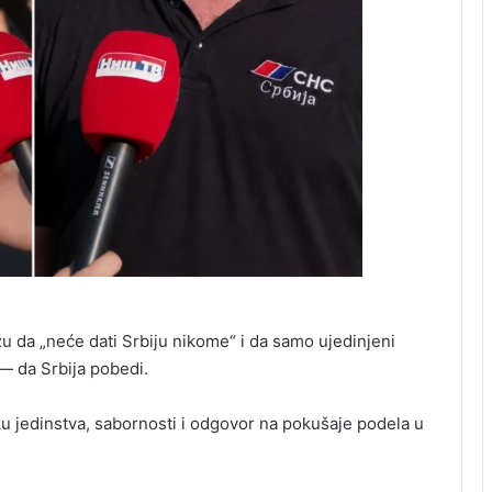
žu da „neće dati Srbiju nikome“ i da samo ujedinjeni
— da Srbija pobedi.
u jedinstva, sabornosti i odgovor na pokušaje podela u