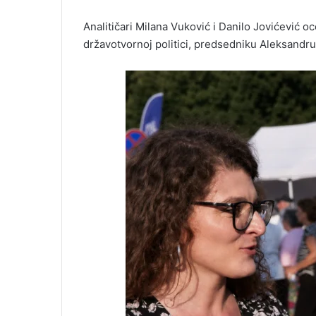
Analitičari Milana Vuković i Danilo Jovićević o
državotvornoj politici, predsedniku Aleksandru 