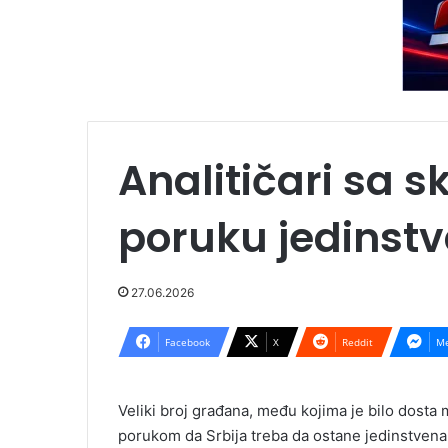
Analitičari sa s
poruku jedinstv
27.06.2026
Facebook
X
Reddit
Me
Veliki broj građana, među kojima je bilo dosta m
porukom da Srbija treba da ostane jedinstvena