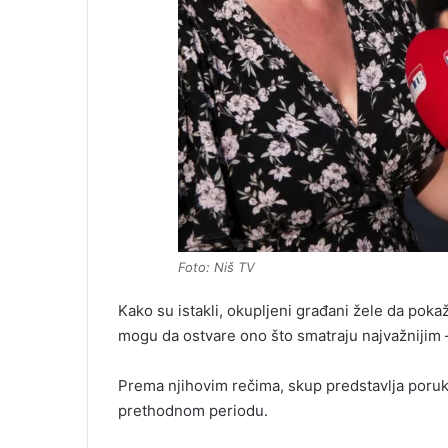
Foto: Niš TV
Kako su istakli, okupljeni građani žele da poka
mogu da ostvare ono što smatraju najvažnijim 
Prema njihovim rečima, skup predstavlja poruk
prethodnom periodu.