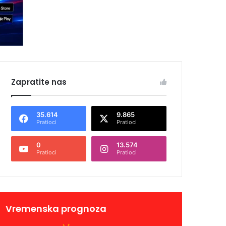
Zapratite nas
35.614
9.865
Pratioci
Pratioci
0
13.574
Pratioci
Pratioci
Vremenska prognoza