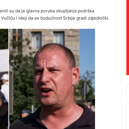
cenili su da je glavna poruka okupljanja podrška
Vučiću i ideji da se budućnost Srbije gradi zajednički.