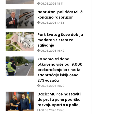
06.08.2026 18:11
Naoružani političar Milić
konačno razoružan
06.08.2026 17:33
Park Svetog Save dobija
moderan sistem za
zalivanje
06.08.2026 16:42
Za samo tri dana
otkriveno više od 19.000
prekoračenja brzine: Iz
saobraćaja isključena
273 vozača
06.08.2026 16:20
Dačić: MUP će nastaviti
da pruža punu podršku
razvoju sporta u policiji
06.08.2026 15:40