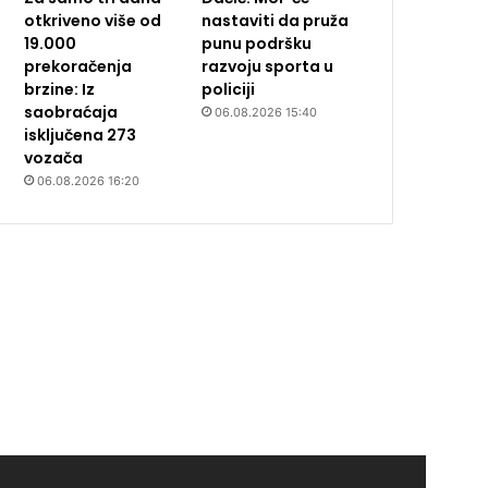
otkriveno više od
nastaviti da pruža
19.000
punu podršku
prekoračenja
razvoju sporta u
brzine: Iz
policiji
saobraćaja
06.08.2026 15:40
isključena 273
vozača
06.08.2026 16:20