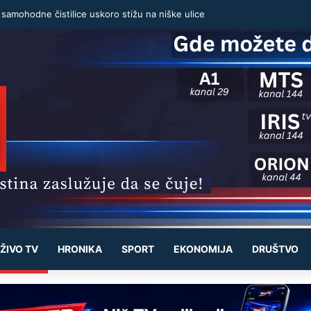
 samohodne čistilice uskoro stižu na niške ulice
ŽIVO TV
HRONIKA
SPORT
EKONOMIJA
DRUŠTVO