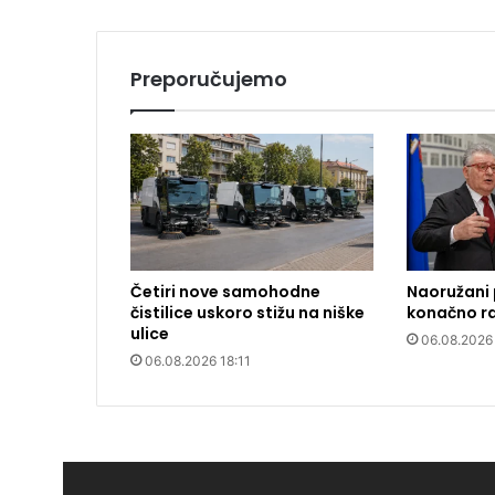
Preporučujemo
Četiri nove samohodne
Naoružani p
čistilice uskoro stižu na niške
konačno r
ulice
06.08.2026
06.08.2026 18:11