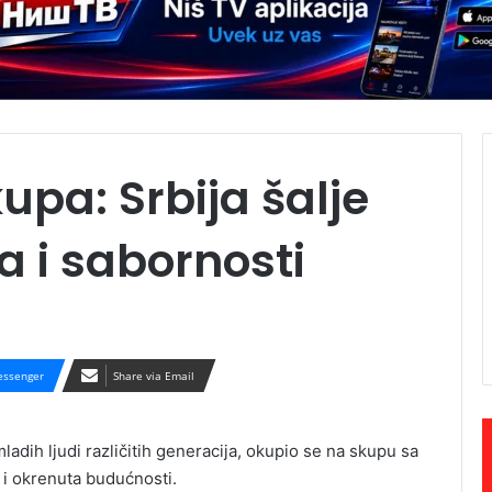
kupa: Srbija šalje
a i sabornosti
ssenger
Share via Email
ladih ljudi različitih generacija, okupio se na skupu sa
 i okrenuta budućnosti.