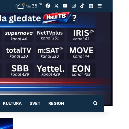
℃
35
Facebook
X
YouTube
Instagram
TikTok
Instagram
Sidebar
Niš
Pretraži
KULTURA
SVET
REGION