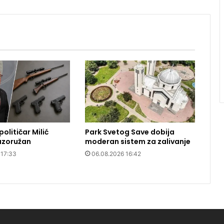
olitičar Milić
Park Svetog Save dobija
azoružan
moderan sistem za zalivanje
 17:33
06.08.2026 16:42