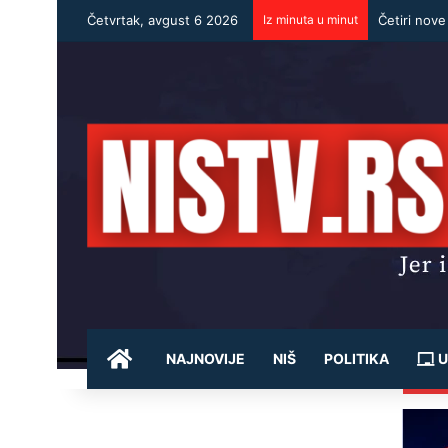
Četvrtak, avgust 6 2026
Iz minuta u minut
Četiri nove
POČETNA
NAJNOVIJE
NIŠ
POLITIKA
U