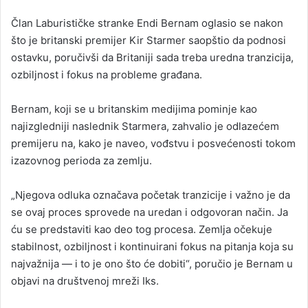
Član Laburističke stranke Endi Bernam oglasio se nakon
što je britanski premijer Kir Starmer saopštio da podnosi
ostavku, poručivši da Britaniji sada treba uredna tranzicija,
ozbiljnost i fokus na probleme građana.
Bernam, koji se u britanskim medijima pominje kao
najizgledniji naslednik Starmera, zahvalio je odlazećem
premijeru na, kako je naveo, vođstvu i posvećenosti tokom
izazovnog perioda za zemlju.
„Njegova odluka označava početak tranzicije i važno je da
se ovaj proces sprovede na uredan i odgovoran način. Ja
ću se predstaviti kao deo tog procesa. Zemlja očekuje
stabilnost, ozbiljnost i kontinuirani fokus na pitanja koja su
najvažnija — i to je ono što će dobiti“, poručio je Bernam u
objavi na društvenoj mreži Iks.