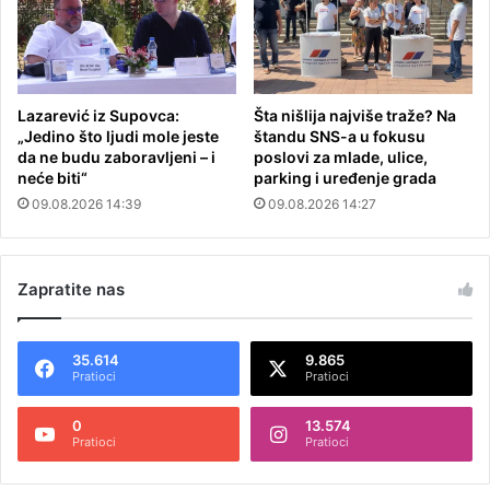
Lazarević iz Supovca:
Šta nišlija najviše traže? Na
„Jedino što ljudi mole jeste
štandu SNS-a u fokusu
da ne budu zaboravljeni – i
poslovi za mlade, ulice,
neće biti“
parking i uređenje grada
09.08.2026 14:39
09.08.2026 14:27
Zapratite nas
35.614
9.865
Pratioci
Pratioci
0
13.574
Pratioci
Pratioci