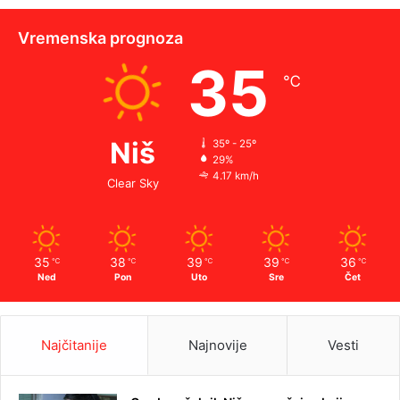
Vremenska prognoza
35
℃
Niš
35º - 25º
29%
4.17 km/h
Clear Sky
35
38
39
39
36
℃
℃
℃
℃
℃
Ned
Pon
Uto
Sre
Čet
Najčitanije
Najnovije
Vesti