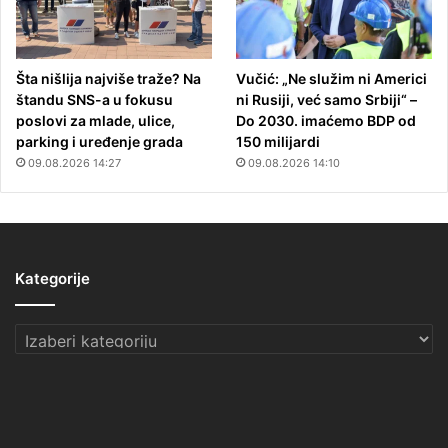
Šta nišlija najviše traže? Na
Vučić: „Ne služim ni Americi
štandu SNS-a u fokusu
ni Rusiji, već samo Srbiji“ –
poslovi za mlade, ulice,
Do 2030. imaćemo BDP od
parking i uređenje grada
150 milijardi
09.08.2026 14:27
09.08.2026 14:10
Kategorije
Kategorije