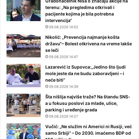
Gradonačelnik Niša o značaju akcije na
terenu: „Na pregledima otkrivali i
pacijente kojima je bila potrebna
intervencija“
09.08.2026 14:52
Nikolić: „Prevencija najmanje košta
državu“– Bolest otkrivena na vreme lakše
se leči
09.08.2026 14:47
Lazarević iz Supovca:„Jedino što ljudi
mole jeste da ne budu zaboravljeni – i
neće biti“
09.08.2026 14:39
Šta nišlija najviše traže? Na štandu SNS-
a u fokusu poslovi za mlade, ulice,
parking i uređenje grada
09.08.2026 14:27
Vučić: „Ne služim ni Americi ni Rusiji, već
samo Srbiji“ – Do 2030. imaćemo BDP od