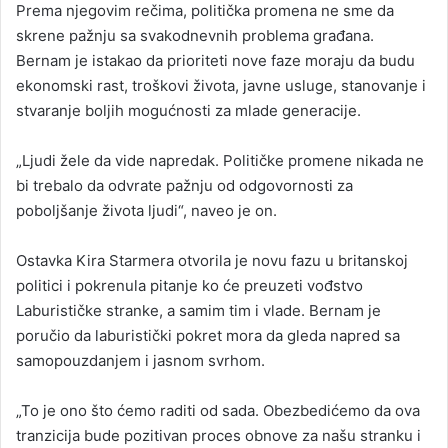
Prema njegovim rečima, politička promena ne sme da
skrene pažnju sa svakodnevnih problema građana.
Bernam je istakao da prioriteti nove faze moraju da budu
ekonomski rast, troškovi života, javne usluge, stanovanje i
stvaranje boljih mogućnosti za mlade generacije.
„Ljudi žele da vide napredak. Političke promene nikada ne
bi trebalo da odvrate pažnju od odgovornosti za
poboljšanje života ljudi“, naveo je on.
Ostavka Kira Starmera otvorila je novu fazu u britanskoj
politici i pokrenula pitanje ko će preuzeti vođstvo
Laburističke stranke, a samim tim i vlade. Bernam je
poručio da laburistički pokret mora da gleda napred sa
samopouzdanjem i jasnom svrhom.
„To je ono što ćemo raditi od sada. Obezbedićemo da ova
tranzicija bude pozitivan proces obnove za našu stranku i