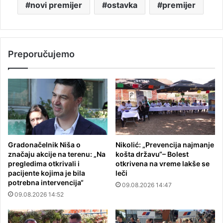
novi premijer
ostavka
premijer
Preporučujemo
Gradonačelnik Niša o
Nikolić: „Prevencija najmanje
značaju akcije na terenu: „Na
košta državu“– Bolest
pregledima otkrivali i
otkrivena na vreme lakše se
pacijente kojima je bila
leči
potrebna intervencija“
09.08.2026 14:47
09.08.2026 14:52