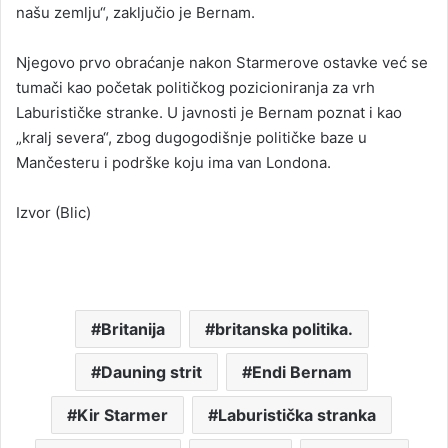
našu zemlju“, zaključio je Bernam.
Njegovo prvo obraćanje nakon Starmerove ostavke već se
tumači kao početak političkog pozicioniranja za vrh
Laburističke stranke. U javnosti je Bernam poznat i kao
„kralj severa“, zbog dugogodišnje političke baze u
Mančesteru i podrške koju ima van Londona.
Izvor (Blic)
Britanija
britanska politika.
Dauning strit
Endi Bernam
Kir Starmer
Laburistička stranka