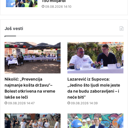
150 milijardi
09.08.2026 14:10
Još vesti
Nikolić: „Prevencija
Lazarević iz Supovca:
najmanje košta državu“–
„Jedino što ljudi mole jeste
Bolest otkrivena na vreme
da ne budu zaboravljeni – i
lakše se leči
neće biti“
09.08.2026 14:47
09.08.2026 14:39