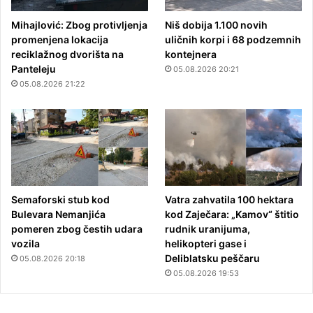
Mihajlović: Zbog protivljenja
Niš dobija 1.100 novih
promenjena lokacija
uličnih korpi i 68 podzemnih
reciklažnog dvorišta na
kontejnera
Panteleju
05.08.2026 20:21
05.08.2026 21:22
Semaforski stub kod
Vatra zahvatila 100 hektara
Bulevara Nemanjića
kod Zaječara: „Kamov“ štitio
pomeren zbog čestih udara
rudnik uranijuma,
vozila
helikopteri gase i
Deliblatsku peščaru
05.08.2026 20:18
05.08.2026 19:53