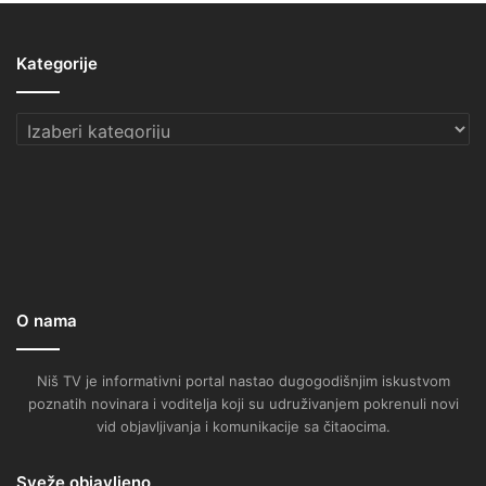
Kategorije
Kategorije
O nama
Niš TV je informativni portal nastao dugogodišnjim iskustvom
poznatih novinara i voditelja koji su udruživanjem pokrenuli novi
vid objavljivanja i komunikacije sa čitaocima.
Sveže objavljeno