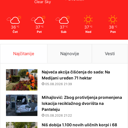
Clear Sky
36
37
37
37
38
℃
℃
℃
℃
℃
Čet
Pet
Sub
Ned
Pon
Najčitanije
Najnovije
Vesti
Najveća akcija čišćenja do sada: Na
Medijani uređen 71 hektar
05.08.2026 21:39
Mihajlović: Zbog protivljenja promenjena
lokacija reciklažnog dvorišta na
Panteleju
05.08.2026 21:22
Niš dobija 1.100 novih uličnih korpi i 68