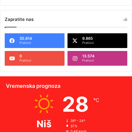
Zapratite nas
35.614
9.865
Pratioci
Pratioci
0
13.574
Pratioci
Pratioci
Vremenska prognoza
28
℃
Niš
36º - 24º
37%
0.46 km/h