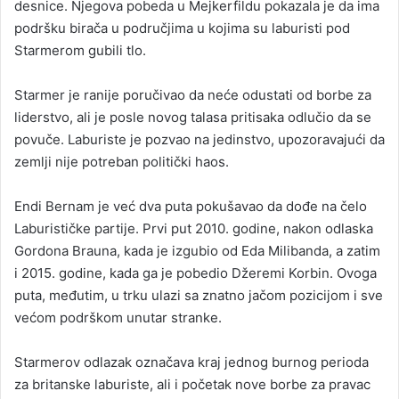
desnice. Njegova pobeda u Mejkerfildu pokazala je da ima
podršku birača u područjima u kojima su laburisti pod
Starmerom gubili tlo.
Starmer je ranije poručivao da neće odustati od borbe za
liderstvo, ali je posle novog talasa pritisaka odlučio da se
povuče. Laburiste je pozvao na jedinstvo, upozoravajući da
zemlji nije potreban politički haos.
Endi Bernam je već dva puta pokušavao da dođe na čelo
Laburističke partije. Prvi put 2010. godine, nakon odlaska
Gordona Brauna, kada je izgubio od Eda Milibanda, a zatim
i 2015. godine, kada ga je pobedio Džeremi Korbin. Ovoga
puta, međutim, u trku ulazi sa znatno jačom pozicijom i sve
većom podrškom unutar stranke.
Starmerov odlazak označava kraj jednog burnog perioda
za britanske laburiste, ali i početak nove borbe za pravac