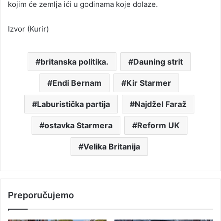
kojim će zemlja ići u godinama koje dolaze.
Izvor (Kurir)
britanska politika.
Dauning strit
Endi Bernam
Kir Starmer
Laburistička partija
Najdžel Faraž
ostavka Starmera
Reform UK
Velika Britanija
Preporučujemo