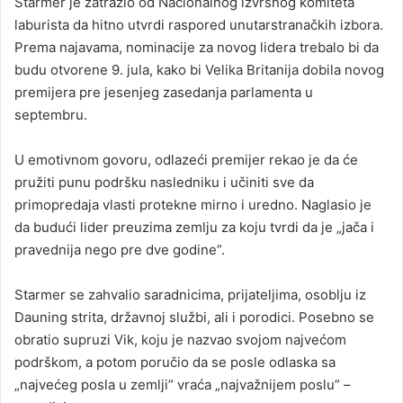
Starmer je zatražio od Nacionalnog izvršnog komiteta
laburista da hitno utvrdi raspored unutarstranačkih izbora.
Prema najavama, nominacije za novog lidera trebalo bi da
budu otvorene 9. jula, kako bi Velika Britanija dobila novog
premijera pre jesenjeg zasedanja parlamenta u
septembru.
U emotivnom govoru, odlazeći premijer rekao je da će
pružiti punu podršku nasledniku i učiniti sve da
primopredaja vlasti protekne mirno i uredno. Naglasio je
da budući lider preuzima zemlju za koju tvrdi da je „jača i
pravednija nego pre dve godine”.
Starmer se zahvalio saradnicima, prijateljima, osoblju iz
Dauning strita, državnoj službi, ali i porodici. Posebno se
obratio supruzi Vik, koju je nazvao svojom najvećom
podrškom, a potom poručio da se posle odlaska sa
„najvećeg posla u zemlji” vraća „najvažnijem poslu” –