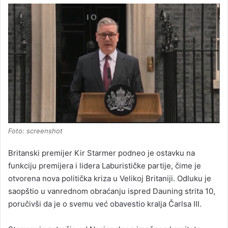
Foto: screenshot
Britanski premijer Kir Starmer podneo je ostavku na
funkciju premijera i lidera Laburističke partije, čime je
otvorena nova politička kriza u Velikoj Britaniji. Odluku je
saopštio u vanrednom obraćanju ispred Dauning strita 10,
poručivši da je o svemu već obavestio kralja Čarlsa III.