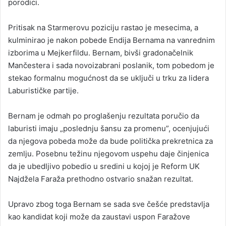
porodici.
Pritisak na Starmerovu poziciju rastao je mesecima, a
kulminirao je nakon pobede Endija Bernama na vanrednim
izborima u Mejkerfildu. Bernam, bivši gradonačelnik
Mančestera i sada novoizabrani poslanik, tom pobedom je
stekao formalnu mogućnost da se uključi u trku za lidera
Laburističke partije.
Bernam je odmah po proglašenju rezultata poručio da
laburisti imaju „poslednju šansu za promenu”, ocenjujući
da njegova pobeda može da bude politička prekretnica za
zemlju. Posebnu težinu njegovom uspehu daje činjenica
da je ubedljivo pobedio u sredini u kojoj je Reform UK
Najdžela Faraža prethodno ostvario snažan rezultat.
Upravo zbog toga Bernam se sada sve češće predstavlja
kao kandidat koji može da zaustavi uspon Faražove