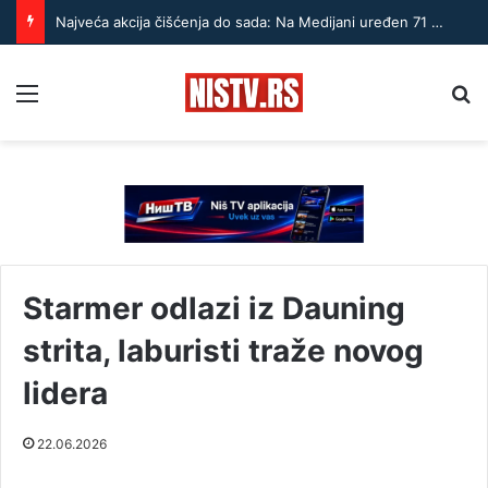
Najveća akcija čišćenja do sada: Na Medijani uređen 71 hektar
Menu
Pr
Starmer odlazi iz Dauning
strita, laburisti traže novog
lidera
22.06.2026