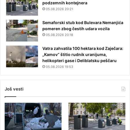
podzemnih kontejnera
05.08.2026 20:21
Semaforski stub kod Bulevara Nemanjića
pomeren zbog čestih udara vozila
05.08.2026 20:18
Vatra zahvatila 100 hektara kod Zaječara:
„Kamov“ štitio rudnik uranijuma,
helikopteri gase i Deliblatsku peščaru
05.08.2026 19:53
Još vesti