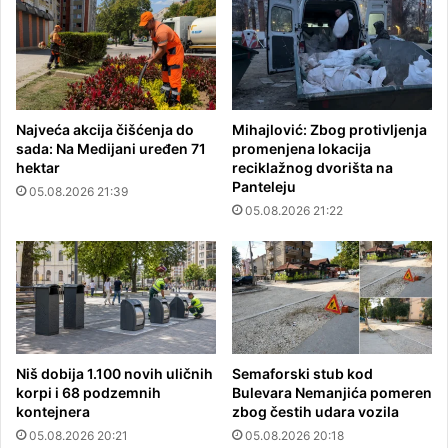
Najveća akcija čišćenja do
Mihajlović: Zbog protivljenja
sada: Na Medijani uređen 71
promenjena lokacija
hektar
reciklažnog dvorišta na
Panteleju
05.08.2026 21:39
05.08.2026 21:22
Niš dobija 1.100 novih uličnih
Semaforski stub kod
korpi i 68 podzemnih
Bulevara Nemanjića pomeren
kontejnera
zbog čestih udara vozila
05.08.2026 20:21
05.08.2026 20:18