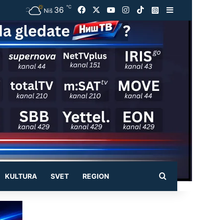
℃
36
Facebook
X
YouTube
Instagram
TikTok
Instagram
Sidebar
Niš
Pretraži
KULTURA
SVET
REGION