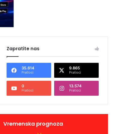
Zapratite nas
35.614
9.865
Pratioci
Pratioci
0
13.574
Pratioci
Pratioci
Vremenska prognoza