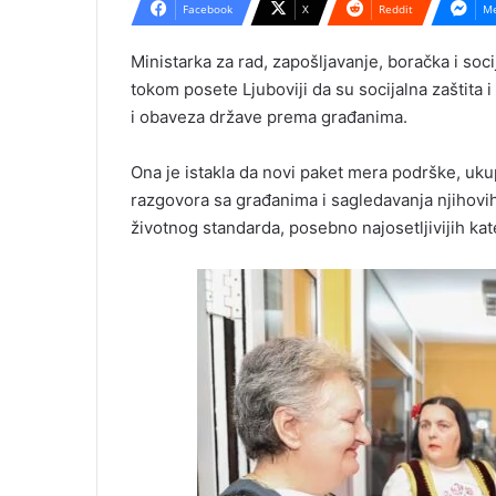
Facebook
X
Reddit
Me
Ministarka za rad, zapošljavanje, boračka i soc
tokom posete Ljuboviji da su socijalna zaštita 
i obaveza države prema građanima.
Ona je istakla da novi paket mera podrške, uku
razgovora sa građanima i sagledavanja njihovih 
životnog standarda, posebno najosetljivijih kat