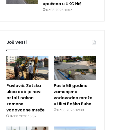
upućena u UKC Niš
07.08.2026 11:57
Još vesti
Pavlović: Zetska
Posle 58 godina
ulica dobija novi
zamenjena
asfalt nakon
vodovodna mreža
zamene
u Ulici Boška Buhe
vodovodne mreže
07.08.2026 12:39
07.08.2026 13:32