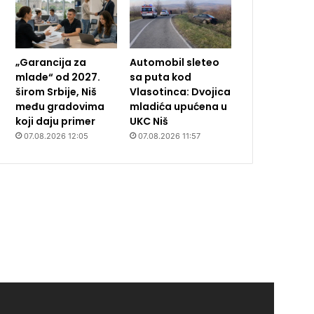
„Garancija za
Automobil sleteo
mlade“ od 2027.
sa puta kod
širom Srbije, Niš
Vlasotinca: Dvojica
među gradovima
mladića upućena u
koji daju primer
UKC Niš
07.08.2026 12:05
07.08.2026 11:57