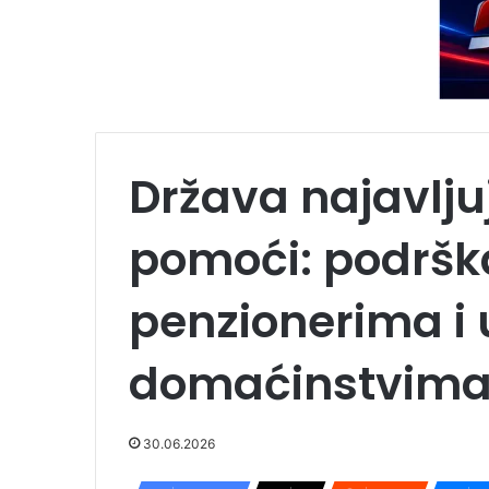
Država najavlju
pomoći: podršk
penzionerima i
domaćinstvim
30.06.2026