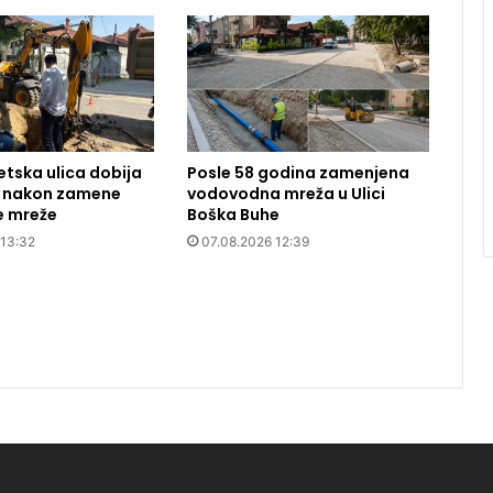
etska ulica dobija
Posle 58 godina zamenjena
t nakon zamene
vodovodna mreža u Ulici
 mreže
Boška Buhe
 13:32
07.08.2026 12:39