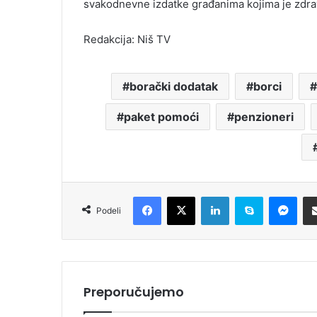
svakodnevne izdatke građanima kojima je zdrav
Redakcija: Niš TV
borački dodatak
borci
paket pomoći
penzioneri
Facebook
X
LinkedIn
Skype
Messenger
Podeli
Preporučujemo