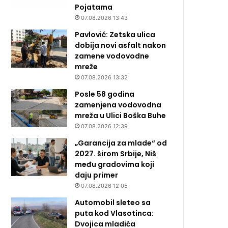
Pojatama
07.08.2026 13:43
Pavlović: Zetska ulica
dobija novi asfalt nakon
zamene vodovodne
mreže
07.08.2026 13:32
Posle 58 godina
zamenjena vodovodna
mreža u Ulici Boška Buhe
07.08.2026 12:39
„Garancija za mlade“ od
2027. širom Srbije, Niš
među gradovima koji
daju primer
07.08.2026 12:05
Automobil sleteo sa
puta kod Vlasotinca:
Dvojica mladića