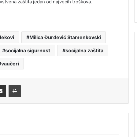
stvena zaštita jedan od najvećih troškova.
lekovi
Milica Đurđević Stamenkovski
socijalna sigurnost
socijalna zaštita
vaučeri
Share via Email
Print