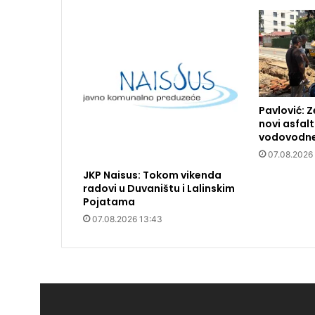
Pavlović: Z
novi asfal
vodovodne
07.08.2026
JKP Naisus: Tokom vikenda
radovi u Duvaništu i Lalinskim
Pojatama
07.08.2026 13:43