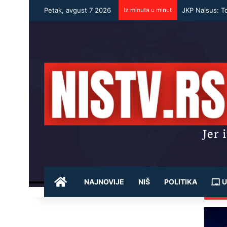
Petak, avgust 7 2026
Iz minuta u minut
JKP Naisus: T
POČETNA
NAJNOVIJE
NIŠ
POLITIKA
U