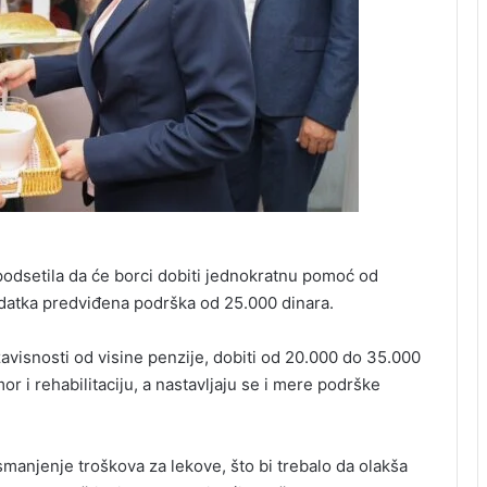
odsetila da će borci dobiti jednokratnu pomoć od
odatka predviđena podrška od 25.000 dinara.
zavisnosti od visine penzije, dobiti od 20.000 do 35.000
r i rehabilitaciju, a nastavljaju se i mere podrške
smanjenje troškova za lekove, što bi trebalo da olakša