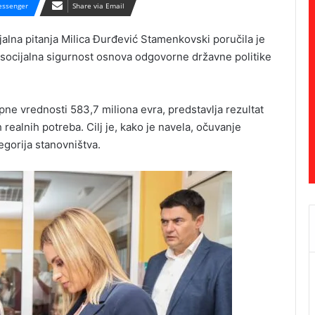
ssenger
Share via Email
ijalna pitanja Milica Đurđević Stamenkovski poručila je
i socijalna sigurnost osnova odgovorne državne politike
pne vrednosti 583,7 miliona evra, predstavlja rezultat
realnih potreba. Cilj je, kako je navela, očuvanje
egorija stanovništva.