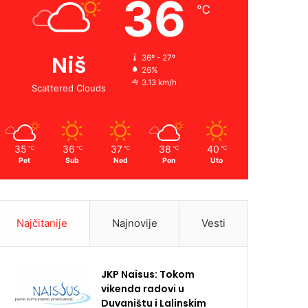
36
℃
Niš
36º - 27º
26%
3.13 km/h
Scattered Clouds
35
36
37
38
40
℃
℃
℃
℃
℃
Pet
Sub
Ned
Pon
Uto
Najčitanije
Najnovije
Vesti
JKP Naisus: Tokom
vikenda radovi u
Duvaništu i Lalinskim