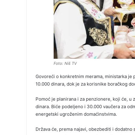
Foto: Niš TV
Govoreći o konkretnim merama, ministarka je p
10.000 dinara, dok je za korisnike boračkog d
Pomoć je planirana i za penzionere, koji će, u 
dinara. Biće podeljeno i 30.000 vaučera za odmo
energetski ugroženim domaćinstvima.
Država će, prema najavi, obezbediti i dodatno 