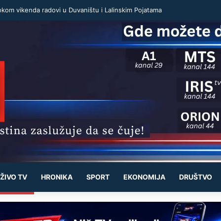
okom vikenda radovi u Duvaništu i Lalinskim Pojatama
ŽIVO TV
HRONIKA
SPORT
EKONOMIJA
DRUŠTVO