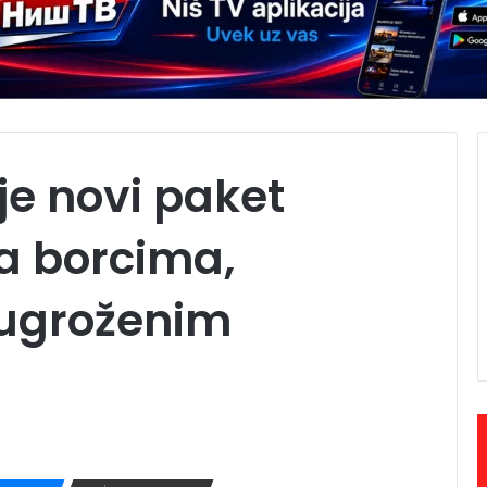
je novi paket
a borcima,
 ugroženim
a