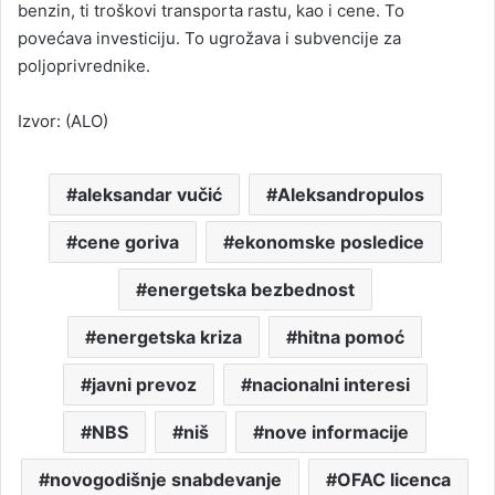
benzin, ti troškovi transporta rastu, kao i cene. To
povećava investiciju. To ugrožava i subvencije za
poljoprivrednike.
Izvor: (ALO)
aleksandar vučić
Aleksandropulos
cene goriva
ekonomske posledice
energetska bezbednost
energetska kriza
hitna pomoć
javni prevoz
nacionalni interesi
NBS
niš
nove informacije
novogodišnje snabdevanje
OFAC licenca