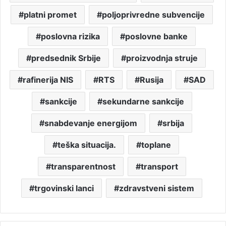
platni promet
poljoprivredne subvencije
poslovna rizika
poslovne banke
predsednik Srbije
proizvodnja struje
rafinerija NIS
RTS
Rusija
SAD
sankcije
sekundarne sankcije
snabdevanje energijom
srbija
teška situacija.
toplane
transparentnost
transport
trgovinski lanci
zdravstveni sistem