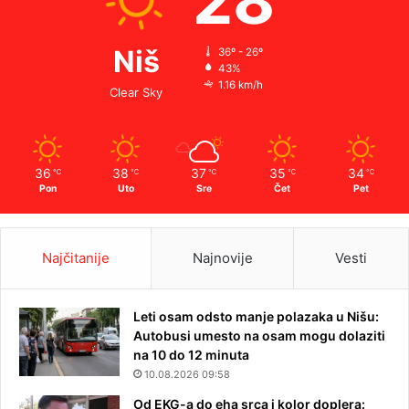
28
Niš
36º - 26º
43%
1.16 km/h
Clear Sky
36
38
37
35
34
℃
℃
℃
℃
℃
Pon
Uto
Sre
Čet
Pet
Najčitanije
Najnovije
Vesti
Leti osam odsto manje polazaka u Nišu:
Autobusi umesto na osam mogu dolaziti
na 10 do 12 minuta
10.08.2026 09:58
Od EKG-a do eha srca i kolor doplera: