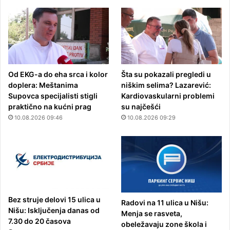
Od EKG-a do eha srca i kolor
Šta su pokazali pregledi u
doplera: Meštanima
niškim selima? Lazarević:
Supovca specijalisti stigli
Kardiovaskularni problemi
praktično na kućni prag
su najčešći
10.08.2026 09:46
10.08.2026 09:29
Bez struje delovi 15 ulica u
Radovi na 11 ulica u Nišu:
Nišu: Isključenja danas od
Menja se rasveta,
7.30 do 20 časova
obeležavaju zone škola i