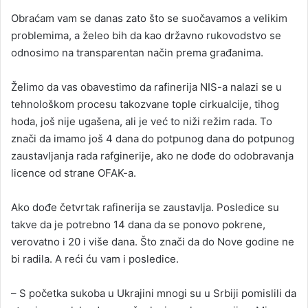
Obraćam vam se danas zato što se suočavamos a velikim
problemima, a želeo bih da kao državno rukovodstvo se
odnosimo na transparentan način prema građanima.
Želimo da vas obavestimo da rafinerija NIS-a nalazi se u
tehnološkom procesu takozvane tople cirkualcije, tihog
hoda, još nije ugašena, ali je već to niži režim rada. To
znači da imamo još 4 dana do potpunog dana do potpunog
zaustavljanja rada rafginerije, ako ne dođe do odobravanja
licence od strane OFAK-a.
Ako dođe četvrtak rafinerija se zaustavlja. Posledice su
takve da je potrebno 14 dana da se ponovo pokrene,
verovatno i 20 i više dana. Što znači da do Nove godine ne
bi radila. A reći ću vam i posledice.
– S početka sukoba u Ukrajini mnogi su u Srbiji pomislili da