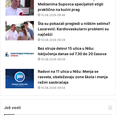
Meštanima Supovca specijalisti stigli
praktično na kućni prag
10.08.2026 09:46
Šta su pokazali pregledi u niškim selima?
Lazarević: Kardiovaskularni problemi su
najčešći
10.08.2026 09:29
Bez struje delovi 15 ulica u Nišu:
Isključenja danas od 7.30 do 20 časova
10.08.2026 09:09
Radovi na 11 ulica u Nišu: Menja se
rasveta, obeležavaju zone škola i menja
režim saobraćaja
10.08.2026 09:04
Još vesti