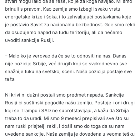
stvari mogu lako da se reše, ko je za koga navijao. Mi smo
brinuli s pravom. Kao zemlja smo izbegli svaku vrstu
energetske krize i šoka, i to zahvaljujući postavkama koje
je postavio Savet za nacionalnu bezbednost. Gde smo rekli
da osuđujemo napad na tuđu teritoriju, ali da nećemo
uvoditi sankcije Rusiji.
– Malo ko je verovao da će se to odnositi na nas. Danas
nije pozicije Srbije, već drugih koji se svakodnevno sve
snažnije tuku na svetskoj sceni. Naša pozicija postaje sve
teža.
Ni krivi ni dužni postali smo predmet napada. Sankcije
Rusiji bi suštinski pogodile našu zemlju. Postoje i oni drugi
koji se Trampu i SAD ne suprotstavljaju, a kažu da Srbija
treba to da uradi. Mi smo 9 meseci prepisivali sve što su
nam ruski priajtelji rekli, i došli smo do toga da su nam
uvedene sankcije. Naša zemlja je dovedena u veoma tešku