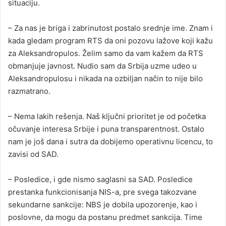
situaciju.
– Za nas je briga i zabrinutost postalo srednje ime. Znam i
kada gledam program RTS da oni pozovu lažove koji kažu
za Aleksandropulos. Želim samo da vam kažem da RTS
obmanjuje javnost. Nudio sam da Srbija uzme udeo u
Aleksandropulosu i nikada na ozbiljan način to nije bilo
razmatrano.
– Nema lakih rešenja. Naš ključni prioritet je od početka
očuvanje interesa Srbije i puna transparentnost. Ostalo
nam je još dana i sutra da dobijemo operativnu licencu, to
zavisi od SAD.
– Posledice, i gde nismo saglasni sa SAD. Posledice
prestanka funkcionisanja NIS-a, pre svega takozvane
sekundarne sankcije: NBS je dobila upozorenje, kao i
poslovne, da mogu da postanu predmet sankcija. Time