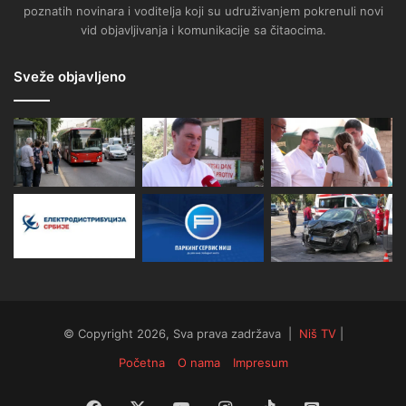
poznatih novinara i voditelja koji su udruživanjem pokrenuli novi
vid objavljivanja i komunikacije sa čitaocima.
Sveže objavljeno
© Copyright 2026, Sva prava zadržava |
Niš TV
|
Početna
O nama
Impresum