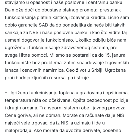
stavljamo u opasnost i naše poslovne i centralnu banku.
Da može doći do obustave platnog prometa, prestanak
funkcionisanja platnih kartica, izdavanja kredita. Lično sam
dobio garancije SAD da do ponedeljka da neće biti takvih
sankcija za NBS i naše poslovne banke, i kao što vidite taj
usmeni dogovor je funkcionisao. Ukoliko odbiju biće nam
ugroženo i funkcionisanje zdravstvenog sistema, pre
svega Hitne pomoći. Mi smo se postarali da do 15. janura
funkcionište bez problema. Zatim snabdevanje trgovinskih
lanaca i osnovnih namirnica. Ceo život u Srbiji. Ugrožena
proizbodnja ključnih resursa, pa i struje.
– Ugriženo funkcinisanje toplana u gradovima i opštinama,
temperatura niža od očekivane. Opšta bezbednost policije
i drugih organa. Transporni sistem robe i javnog prevoza.
Cene goriva, ali ne odmah. Morate da računate da je NIS
najveći vele trgovac, da iz NIS-a uzimaju i ide u
maloprodaju. Ako morate da uvozite derivate, posebno