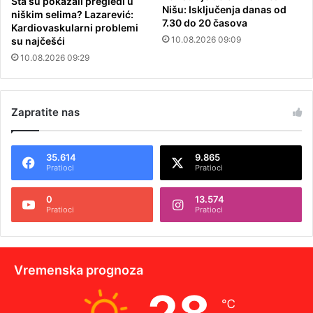
Šta su pokazali pregledi u
Nišu: Isključenja danas od
niškim selima? Lazarević:
7.30 do 20 časova
Kardiovaskularni problemi
10.08.2026 09:09
su najčešći
10.08.2026 09:29
Zapratite nas
35.614
9.865
Pratioci
Pratioci
0
13.574
Pratioci
Pratioci
Vremenska prognoza
℃