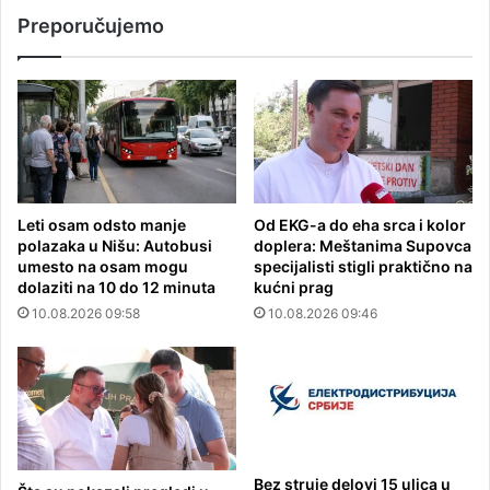
Preporučujemo
Leti osam odsto manje
Od EKG-a do eha srca i kolor
polazaka u Nišu: Autobusi
doplera: Meštanima Supovca
umesto na osam mogu
specijalisti stigli praktično na
dolaziti na 10 do 12 minuta
kućni prag
10.08.2026 09:58
10.08.2026 09:46
Bez struje delovi 15 ulica u