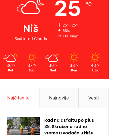
25
℃
Niš
25º - 25º
55%
1.88 km/h
Scattered Clouds
36
37
36
38
40
℃
℃
℃
℃
℃
Pet
Sub
Ned
Pon
Uto
Najčitanije
Najnovije
Vesti
Rad na asfaltu po plus
38: Skraćeno radno
vreme izvođača u Nišu