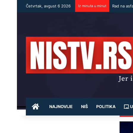
Četvrtak, avgust 6 2026
Iz minuta u minut
Rad na asf
POČETNA
NAJNOVIJE
NIŠ
POLITIKA
U