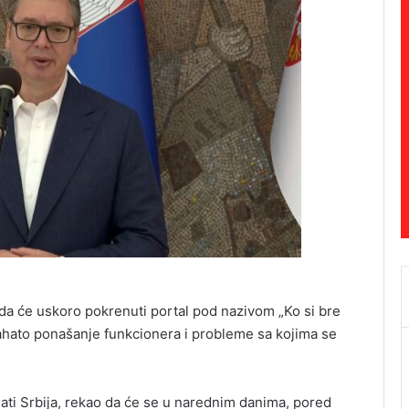
da će uskoro pokrenuti portal pod nazivom „Ko si bre
 bahato ponašanje funkcionera i probleme sa kojima se
lati Srbija, rekao da će se u narednim danima, pored