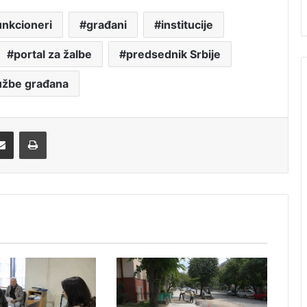
unkcioneri
građani
institucije
portal za žalbe
predsednik Srbije
užbe građana
Share via Email
Print