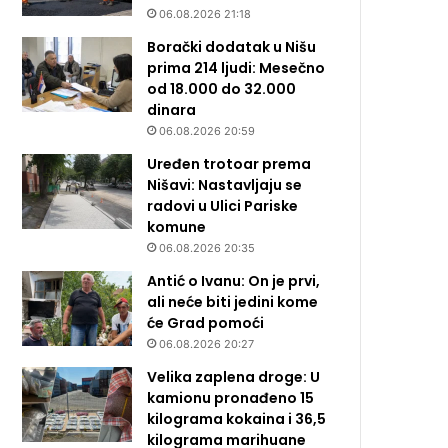
06.08.2026 21:18
Borački dodatak u Nišu
prima 214 ljudi: Mesečno
od 18.000 do 32.000
dinara
06.08.2026 20:59
Uređen trotoar prema
Nišavi: Nastavljaju se
radovi u Ulici Pariske
komune
06.08.2026 20:35
Antić o Ivanu: On je prvi,
ali neće biti jedini kome
će Grad pomoći
06.08.2026 20:27
Velika zaplena droge: U
kamionu pronađeno 15
kilograma kokaina i 36,5
kilograma marihuane