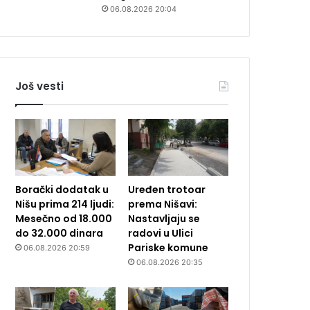
06.08.2026 20:04
Još vesti
Borački dodatak u
Uređen trotoar
Nišu prima 214 ljudi:
prema Nišavi:
Mesečno od 18.000
Nastavljaju se
do 32.000 dinara
radovi u Ulici
Pariske komune
06.08.2026 20:59
06.08.2026 20:35