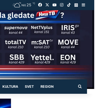
℃
25
Facebook
X
YouTube
Instagram
TikTok
Instagram
Sidebar
Niš
Pretraži
KULTURA
SVET
REGION