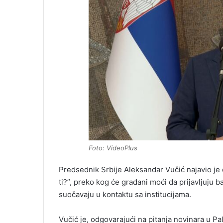
Foto: VideoPlus
Predsednik Srbije Aleksandar Vučić najavio je 
ti?”, preko kog će građani moći da prijavljuju
suočavaju u kontaktu sa institucijama.
Vučić je, odgovarajući na pitanja novinara u Pa