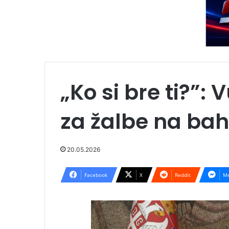
„Ko si bre ti?”: 
za žalbe na bah
20.05.2026
Facebook
X
Reddit
Me