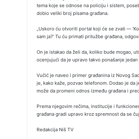
tema koje se odnose na policiju i sistem, pose
dobio veliki broj pisama građana.
„Uskoro ću otvoriti portal koji će se zvati — ‘Ko
sam ja?’ Tu ću primati pritužbe građana, odgovar
On je istakao da želi da, koliko bude mogao, ut
ocenjujući da je upravo takvo ponašanje jedan
Vučić je naveo i primer građanina iz Novog Sad
je, kako kaže, pozvao telefonom. Dodao je da j
može da promeni odnos između građana i preds
Prema njegovim rečima, institucije i funkcioner
građana gradi upravo kroz spremnost da se čuj
Redakcija Niš TV