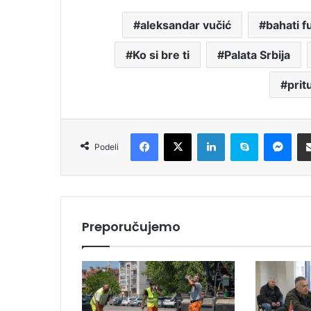
aleksandar vučić
bahati f
Ko si bre ti
Palata Srbija
prit
Facebook
X
LinkedIn
Skype
Messenger
Podeli
Preporučujemo