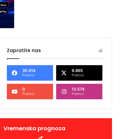
Zapratite nas
35.614
9.865
Pratioci
Pratioci
0
13.574
Pratioci
Pratioci
Vremenska prognoza