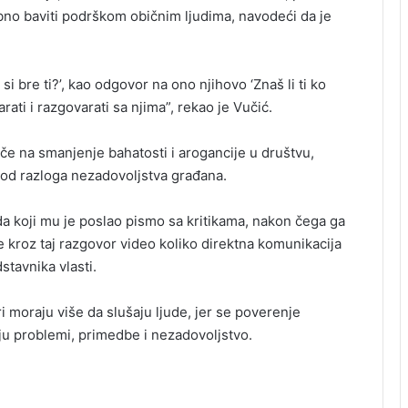
bno baviti podrškom običnim ljudima, navodeći da je
 si bre ti?’, kao odgovor na ono njihovo ‘Znaš li ti ko
ati i razgovarati sa njima”, rekao je Vučić.
iče na smanjenje bahatosti i arogancije u društvu,
 od razloga nezadovoljstva građana.
a koji mu je poslao pismo sa kritikama, nakon čega ga
e kroz taj razgovor video koliko direktna komunikacija
tavnika vlasti.
i moraju više da slušaju ljude, jer se poverenje
u problemi, primedbe i nezadovoljstvo.