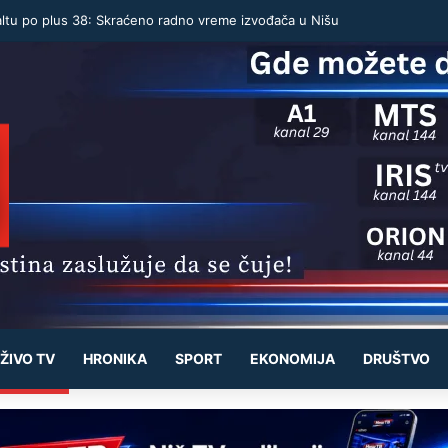
altu po plus 38: Skraćeno radno vreme izvođača u Nišu
ŽIVO TV
HRONIKA
SPORT
EKONOMIJA
DRUŠTVO