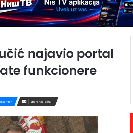
Vučić najavio portal
ate funkcionere
ssenger
Share via Email