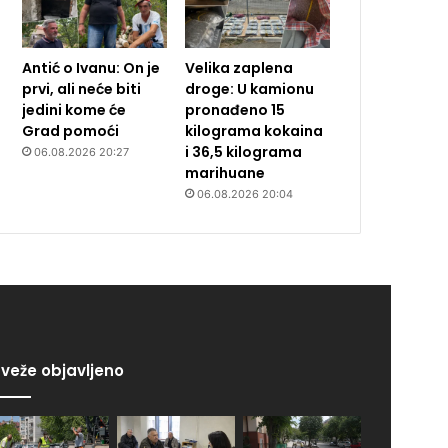
Antić o Ivanu: On je
Velika zaplena
prvi, ali neće biti
droge: U kamionu
jedini kome će
pronađeno 15
Grad pomoći
kilograma kokaina
i 36,5 kilograma
06.08.2026 20:27
marihuane
06.08.2026 20:04
veže objavljeno