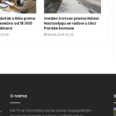
datak u Nišu prima
Uređen trotoar prema Nišavi:
 Mesečno od 18.000
Nastavljaju se radovi u Ulici
dinara
Pariske komune
 20:59
06.08.2026 20:35
O nama
S
Niš TV je informativni portal nastao dugogodišnjim
iskustvom poznatih novinara i voditelja koji su