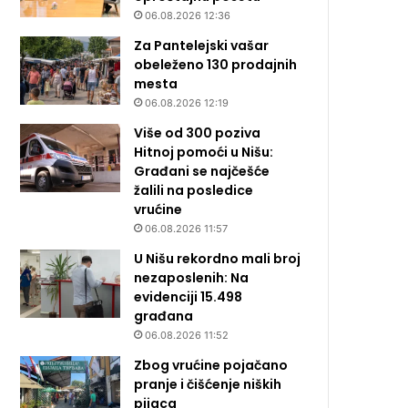
06.08.2026 12:36
Za Pantelejski vašar
obeleženo 130 prodajnih
mesta
06.08.2026 12:19
Više od 300 poziva
Hitnoj pomoći u Nišu:
Građani se najčešće
žalili na posledice
vrućine
06.08.2026 11:57
U Nišu rekordno mali broj
nezaposlenih: Na
evidenciji 15.498
građana
06.08.2026 11:52
Zbog vrućine pojačano
pranje i čišćenje niških
pijaca