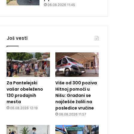
06.08.2026 11:45
Još vesti
Za Pantelejski
Više od 300 poziva
vašar obeleženo
Hitnoj pomoći u
130 prodajnih
Nišu: Građani se
mesta
najčešće žalili na
posledice vrućine
06.08.2026 12:19
06.08.2026 11:57