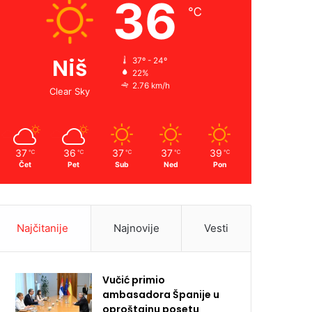
36
℃
Niš
37º - 24º
22%
2.76 km/h
Clear Sky
37
36
37
37
39
℃
℃
℃
℃
℃
Čet
Pet
Sub
Ned
Pon
Najčitanije
Najnovije
Vesti
Vučić primio
ambasadora Španije u
oproštajnu posetu