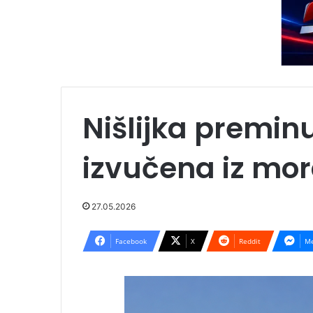
Nišlijka preminu
izvučena iz mor
27.05.2026
Facebook
X
Reddit
Me