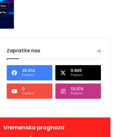
Zapratite nas
35.614
9.865
Pratioci
Pratioci
0
13.574
Pratioci
Pratioci
Vremenska prognoza