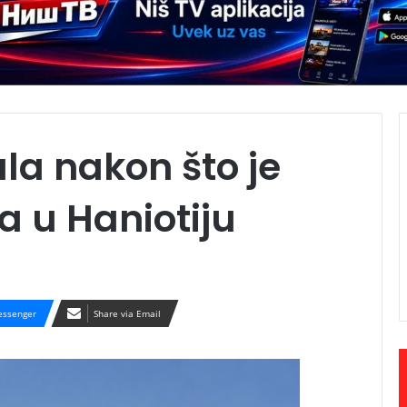
la nakon što je
a u Haniotiju
ssenger
Share via Email