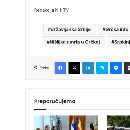
Redakcija Niš TV
državljanka Srbije
Grčka info
Nišlijka umrla u Grčkoj
Srpkin
Facebook
X
LinkedIn
Skype
Messenger
Podeli
Preporučujemo