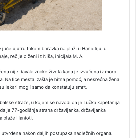
 juče ujutru tokom boravka na plaži u Haniotiju, u
je, reč je o ženi iz Niša, inicijala M. A.
ena nije davala znake života kada je izvučena iz mora
ra. Na lice mesta izašla je hitna pomoć, a nesrećna žena
su lekari mogli samo da konstatuju smrt.
obalske straže, u kojem se navodi da je Lučka kapetanija
da je 77-godišnja strana državljanka, državljanka
a plaže Hanioti.
e utvrđene nakon daljih postupaka nadležnih organa.