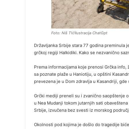
Foto: Niš TV/Ilustracija ChatGpt
Državljanka Srbije stara 77 godina preminula je
grčkoj regiji Halkidiki. Kako se nezvanično sazna
Prema informacijama koje prenosi Grčka info, ž
sa poznate plaže u Haniotiju, u opštini Kasand
prevezena je u Dom zdravlja u Kasandriji, gde 
Grčki mediji preneli su i zvanično saopštenje 
u Nea Mudanji tokom jutarnjih sati obaveštena 
Srbije, izvučena bez svesti iz morskog područj
Okolnosti pod kojima je došlo do tragedije bić