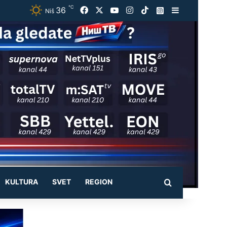
℃
36
Facebook
X
YouTube
Instagram
TikTok
Instagram
Sidebar
Niš
KULTURA
SVET
REGION
Pretraži