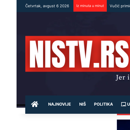
Četvrtak, avgust 6 2026
Iz minuta u minut
Vučić prim
POČETNA
NAJNOVIJE
NIŠ
POLITIKA
U