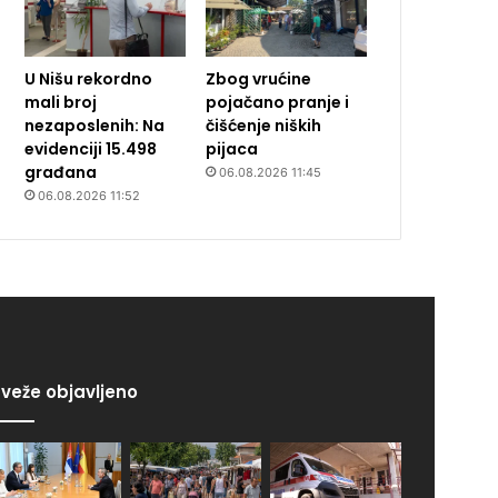
U Nišu rekordno
Zbog vrućine
mali broj
pojačano pranje i
nezaposlenih: Na
čišćenje niških
evidenciji 15.498
pijaca
građana
06.08.2026 11:45
06.08.2026 11:52
veže objavljeno