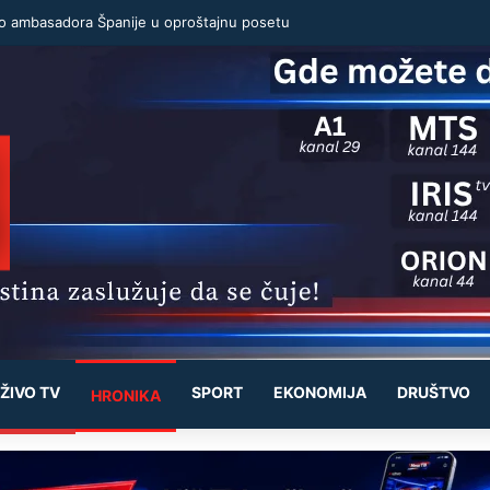
io ambasadora Španije u oproštajnu posetu
ŽIVO TV
SPORT
EKONOMIJA
DRUŠTVO
HRONIKA