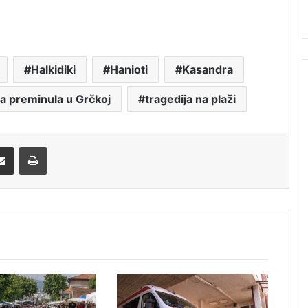
Halkidiki
Hanioti
Kasandra
ja preminula u Grčkoj
tragedija na plaži
Share via Email
Print