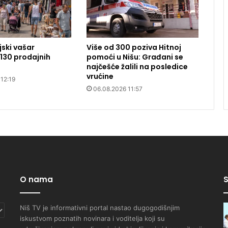
jski vašar
Više od 300 poziva Hitnoj
130 prodajnih
pomoći u Nišu: Građani se
najčešće žalili na posledice
vrućine
12:19
06.08.2026 11:57
O nama
S
Niš TV je informativni portal nastao dugogodišnjim
iskustvom poznatih novinara i voditelja koji su