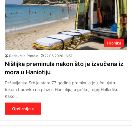
Hronika
Redakcija Portala
27.05.2026 16:51
Nišlijka preminula nakon što je izvučena iz
mora u Haniotiju
Državljanka Srbije stara 77 godina preminula je juče ujutru
tokom boravka na plaži u Haniotiju, u grčkoj regiji Halkidiki.
Kako…
Opširnije »