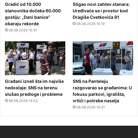
Gradić od 10.000
Stigao novi zahtev stanara:
stanovnika dočeka 60.000
Uređivaće se i prostor kod
gostiju: „Dani banice“
Dragiše Cvetkovića 91
obaraju rekorde
08.08.2026 15:19
08.08.2026 15:31
Građani izneli šta im najviše
SNS na Panteleju
nedostaje: SNS na terenu
razgovarao sa građanima: U
slušao predloge i probleme
fokusu parkovi, igrališta,
vrtići i potrebe naselja
08.08.2026 14:53
08.08.2026 14:31