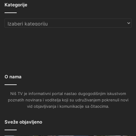
Kategorije
Kategorije
O nama
Niš TV je informativni portal nastao dugogodišnjim iskustvom
poznatih novinara i voditelja koji su udruživanjem pokrenuli novi
vid objavljivanja i komunikacije sa čitaocima.
Sveže objavljeno