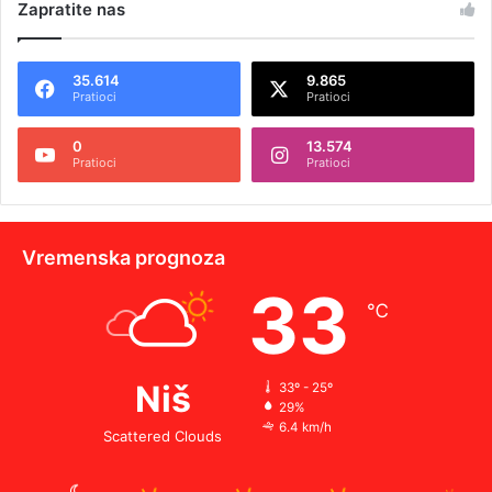
Zapratite nas
35.614
9.865
Pratioci
Pratioci
0
13.574
Pratioci
Pratioci
Vremenska prognoza
33
℃
Niš
33º - 25º
29%
6.4 km/h
Scattered Clouds