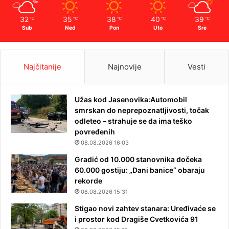
32
35
38
40
39
℃
℃
℃
℃
℃
Sub
Ned
Pon
Uto
Sre
Najčitanije
Najnovije
Vesti
Užas kod Jasenovika:Automobil
smrskan do neprepoznatljivosti, točak
odleteo – strahuje se da ima teško
povređenih
08.08.2026 16:03
Gradić od 10.000 stanovnika dočeka
60.000 gostiju: „Dani banice“ obaraju
rekorde
08.08.2026 15:31
Stigao novi zahtev stanara: Uređivaće se
i prostor kod Dragiše Cvetkovića 91