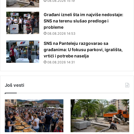
08.08.2026 15:19
Građani izneli šta im najviše nedostaje:
SNS na terenu slušao predloge i
probleme
08.08.2026 14:53
SNS na Panteleju razgovarao sa
građanima: U fokusu parkovi, igrališta,
vrtići i potrebe naselja
08.08.2026 14:31
Još vesti