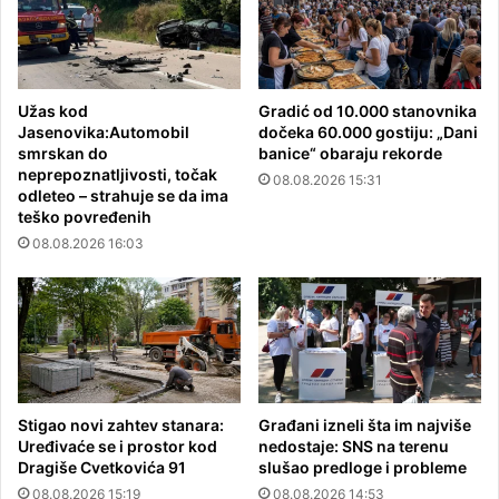
Užas kod
Gradić od 10.000 stanovnika
Jasenovika:Automobil
dočeka 60.000 gostiju: „Dani
smrskan do
banice“ obaraju rekorde
neprepoznatljivosti, točak
08.08.2026 15:31
odleteo – strahuje se da ima
teško povređenih
08.08.2026 16:03
Stigao novi zahtev stanara:
Građani izneli šta im najviše
Uređivaće se i prostor kod
nedostaje: SNS na terenu
Dragiše Cvetkovića 91
slušao predloge i probleme
08.08.2026 15:19
08.08.2026 14:53