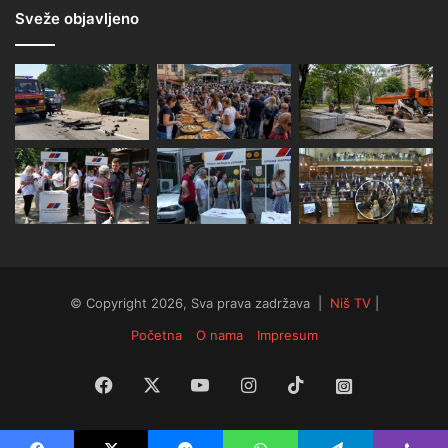
Sveže objavljeno
© Copyright 2026, Sva prava zadržava |
Niš TV
|
Početna
O nama
Impresum
Facebook
X
YouTube
Instagram
TikTok
Instagram