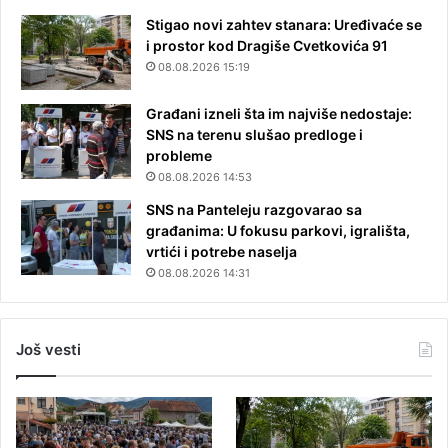
Stigao novi zahtev stanara: Uređivaće se
i prostor kod Dragiše Cvetkovića 91
08.08.2026 15:19
Građani izneli šta im najviše nedostaje:
SNS na terenu slušao predloge i
probleme
08.08.2026 14:53
SNS na Panteleju razgovarao sa
građanima: U fokusu parkovi, igrališta,
vrtići i potrebe naselja
08.08.2026 14:31
Još vesti