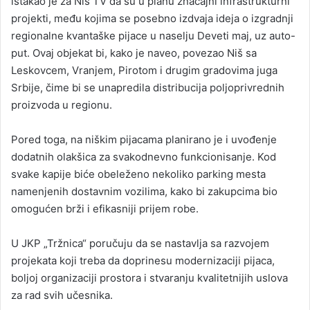
istakao je za Niš TV da su u planu značajni infrastrukturni
projekti, među kojima se posebno izdvaja ideja o izgradnji
regionalne kvantaške pijace u naselju Deveti maj, uz auto-
put. Ovaj objekat bi, kako je naveo, povezao Niš sa
Leskovcem, Vranjem, Pirotom i drugim gradovima juga
Srbije, čime bi se unapredila distribucija poljoprivrednih
proizvoda u regionu.
Pored toga, na niškim pijacama planirano je i uvođenje
dodatnih olakšica za svakodnevno funkcionisanje. Kod
svake kapije biće obeleženo nekoliko parking mesta
namenjenih dostavnim vozilima, kako bi zakupcima bio
omogućen brži i efikasniji prijem robe.
U JKP „Tržnica“ poručuju da se nastavlja sa razvojem
projekata koji treba da doprinesu modernizaciji pijaca,
boljoj organizaciji prostora i stvaranju kvalitetnijih uslova
za rad svih učesnika.