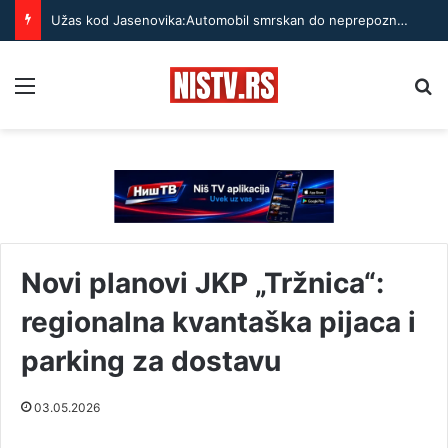
Užas kod Jasenovika:Automobil smrskan do neprepoznatljivosti, točak odleteo – strahuje se da ima teško povređenih
Menu
Pr
Novi planovi JKP „Tržnica“:
regionalna kvantaška pijaca i
parking za dostavu
03.05.2026