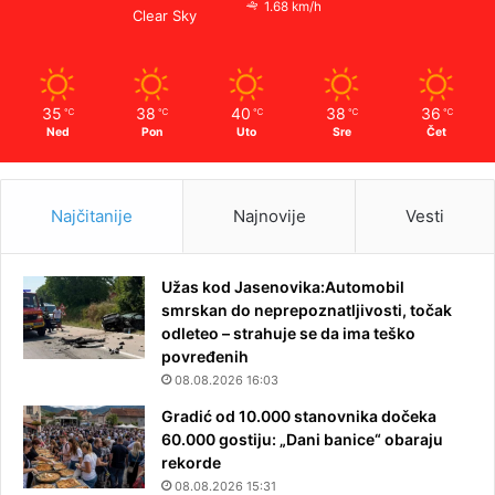
1.68 km/h
Clear Sky
35
38
40
38
36
℃
℃
℃
℃
℃
Ned
Pon
Uto
Sre
Čet
Najčitanije
Najnovije
Vesti
Užas kod Jasenovika:Automobil
smrskan do neprepoznatljivosti, točak
odleteo – strahuje se da ima teško
povređenih
08.08.2026 16:03
Gradić od 10.000 stanovnika dočeka
60.000 gostiju: „Dani banice“ obaraju
rekorde
08.08.2026 15:31