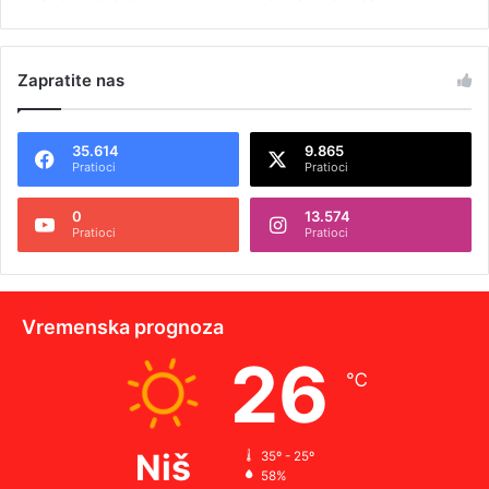
Zapratite nas
35.614
9.865
Pratioci
Pratioci
0
13.574
Pratioci
Pratioci
Vremenska prognoza
26
℃
Niš
35º - 25º
58%