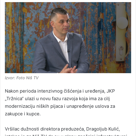
Izvor: Foto Niš TV
Nakon perioda intenzivnog čišćenja i uređenja, JKP
„Tržnica“ ulazi u novu fazu razvoja koja ima za cilj
modernizaciju niških pijaca i unapređenje uslova za
zakupce i kupce.
Vršilac dužnosti direktora preduzeća, Dragoljub Kulić,