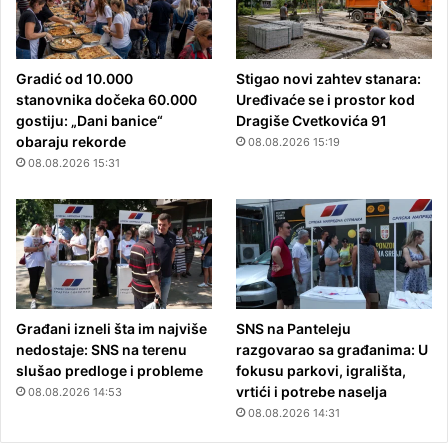
Gradić od 10.000
Stigao novi zahtev stanara:
stanovnika dočeka 60.000
Uređivaće se i prostor kod
gostiju: „Dani banice“
Dragiše Cvetkovića 91
obaraju rekorde
08.08.2026 15:19
08.08.2026 15:31
Građani izneli šta im najviše
SNS na Panteleju
nedostaje: SNS na terenu
razgovarao sa građanima: U
slušao predloge i probleme
fokusu parkovi, igrališta,
vrtići i potrebe naselja
08.08.2026 14:53
08.08.2026 14:31