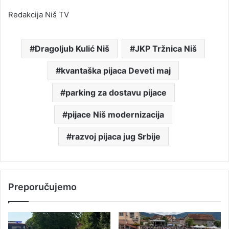
Redakcija Niš TV
Dragoljub Kulić Niš
JKP Tržnica Niš
kvantaška pijaca Deveti maj
parking za dostavu pijace
pijace Niš modernizacija
razvoj pijaca jug Srbije
Preporučujemo